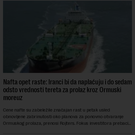
Nafta opet raste: Iranci bi da naplaćuju i do sedam
odsto vrednosti tereta za prolaz kroz Ormuski
moreuz
Cene nafte su zabeležile značajan rast u petak usled
obnovljene zabrinutosti oko planova za ponovno otvaranje
Ormuskog prolaza, prenosi Rojters. Fokus investitora prebacio
se na predloge Irana i Omana koji b...