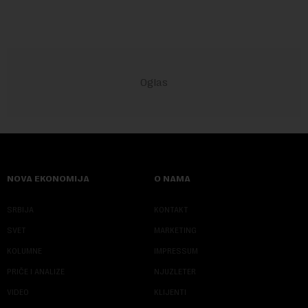
NOVA EKONOMIJA
O NAMA
SRBIJA
KONTAKT
SVET
MARKETING
KOLUMNE
IMPRESSUM
PRIČE I ANALIZE
NJUZLETER
VIDEO
KLIJENTI