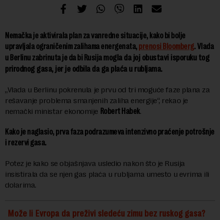
Nemačka je aktivirala plan za vanredne situacije, kako bi bolje
upravljala ograničenim zalihama energenata,
prenosi Bloomberg
. Vlada
mogla da joj obustavi isporuku tog
u Berlinu zabrinuta je da bi Rusija
prirodnog gasa
, jer je odbila da ga plaća u rubljama.
„Vlada u Berlinu pokrenula je prvu od tri moguće faze plana za
rešavanje problema smanjenih zaliha energije“, rekao je
nemački ministar ekonomije
Robert Habek
.
Kako je naglasio, prva faza podrazumeva intenzivno praćenje potrošnje
i rezervi gasa.
Potez je kako se objašnjava usledio nakon što je Rusija
insistirala da se njen gas plaća u rubljama umesto u evrima ili
dolarima.
Može li Evropa da preživi sledeću zimu bez ruskog gasa?