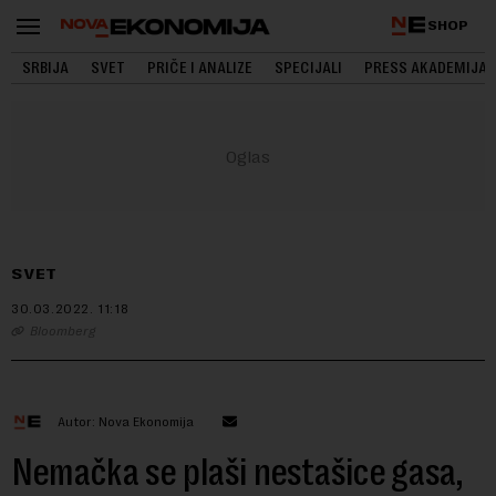
SHOP
SRBIJA
SVET
PRIČE I ANALIZE
SPECIJALI
PRESS AKADEMIJA
SVET
30.03.2022.
11:18
Bloomberg
Autor: Nova Ekonomija
Nemačka se plaši nestašice gasa,