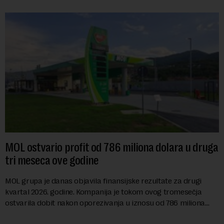
MOL ostvario profit od 786 miliona dolara u druga
tri meseca ove godine
MOL grupa je danas objavila finansijske rezultate za drugi
kvartal 2026. godine. Kompanija je tokom ovog tromesečja
ostvarila dobit nakon oporezivanja u iznosu od 786 miliona
američkih dolara. Rezultatima su...