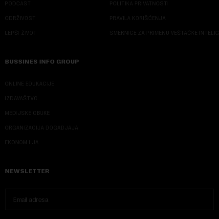
PODCAST
POLITIKA PRIVATNOSTI
ODRŽIVOST
PRAVILA KORIŠĆENJA
LEPŠI ŽIVOT
SMERNICE ZA PRIMENU VEŠTAČKE INTELI
BUSSINES INFO GROUP
ONLINE EDUKACIJE
IZDAVAŠTVO
MEDIJSKE OBUKE
ORGANIZACIJA DOGADJAJA
EKONOM I JA
NEWSLETTER