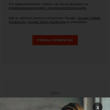
Pre slanja komentara, molimo vas da se upoznate sa
pravilima komentarisanja i pravilima korišćenja sajta.
Sajt je zaštićen pomocu reCaptcha i Google.
Google Politika
Privatnosti
i
Google Uslovi Korišćenja
su primenjeni.
x