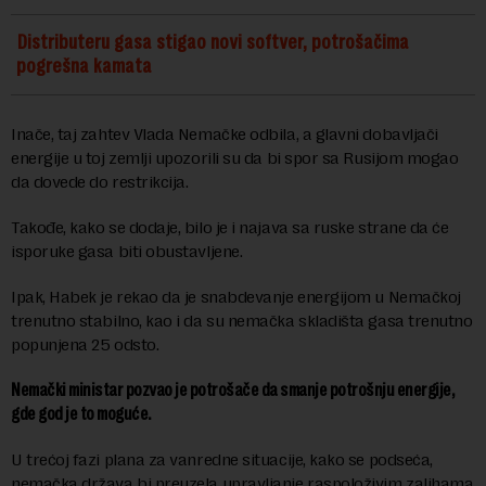
Distributeru gasa stigao novi softver, potrošačima
pogrešna kamata
Inače, taj zahtev Vlada Nemačke odbila, a glavni dobavljači
energije u toj zemlji upozorili su da bi spor sa Rusijom mogao
da dovede do restrikcija.
Takođe, kako se dodaje, bilo je i najava sa ruske strane da će
isporuke gasa biti obustavljene.
Ipak, Habek je rekao da je snabdevanje energijom u Nemačkoj
trenutno stabilno, kao i da su nemačka skladišta gasa trenutno
popunjena 25 odsto.
Nemački ministar pozvao je potrošače da smanje potrošnju energije,
gde god je to moguće.
U trećoj fazi plana za vanredne situacije, kako se podseća,
nemačka država bi preuzela upravljanje raspoloživim zalihama