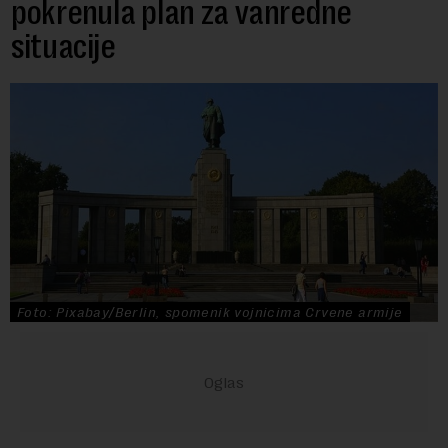
pokrenula plan za vanredne
situacije
Foto: Pixabay/Berlin, spomenik vojnicima Crvene armije