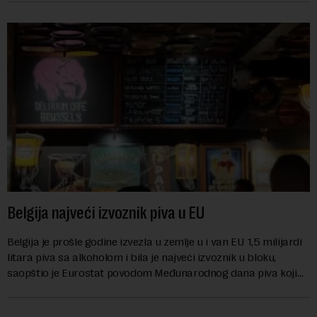
Belgija najveći izvoznik piva u EU
Belgija je prošle godine izvezla u zemlje u i van EU 1,5 milijardi
litara piva sa alkoholom i bila je najveći izvoznik u bloku,
saopštio je Eurostat povodom Međunarodnog dana piva koji
se obeležava danas. ...