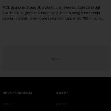
MOL grupa je danas objavila finansijske rezultate za drugi
kvartal 2026. godine. Kompanija je tokom ovog tromesečja
ostvarila dobit nakon oporezivanja u iznosu od 786 miliona
američkih dolara. Rezultatima su...
NOVA EKONOMIJA
O NAMA
SRBIJA
KONTAKT