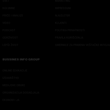
SVET
MARKETING
KOLUMNE
IMPRESSUM
PRIČE I ANALIZE
NJUZLETER
VIDEO
KLIJENTI
PODCAST
POLITIKA PRIVATNOSTI
ODRŽIVOST
PRAVILA KORIŠĆENJA
LEPŠI ŽIVOT
SMERNICE ZA PRIMENU VEŠTAČKE INTELI
BUSSINES INFO GROUP
ONLINE EDUKACIJE
IZDAVAŠTVO
MEDIJSKE OBUKE
ORGANIZACIJA DOGADJAJA
EKONOM I JA