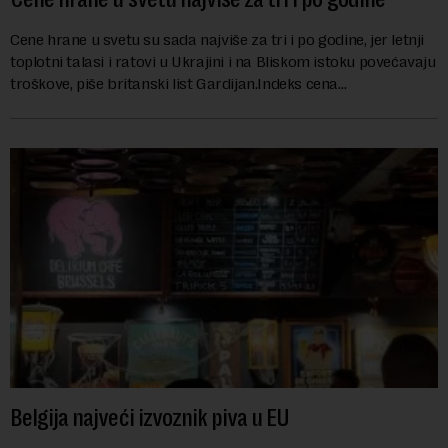
Cene hrane u svetu su sada najviše za tri i po godine, jer letnji
toplotni talasi i ratovi u Ukrajini i na Bliskom istoku povećavaju
troškove, piše britanski list Gardijan.Indeks cena
prehrambenih proiz...
Belgija najveći izvoznik piva u EU