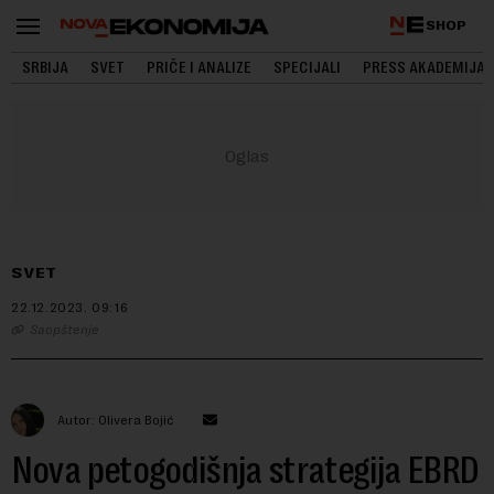
SHOP
SRBIJA
SVET
PRIČE I ANALIZE
SPECIJALI
PRESS AKADEMIJA
SVET
22.12.2023.
09:16
Saopštenje
Autor: Olivera Bojić
Nova petogodišnja strategija EBRD