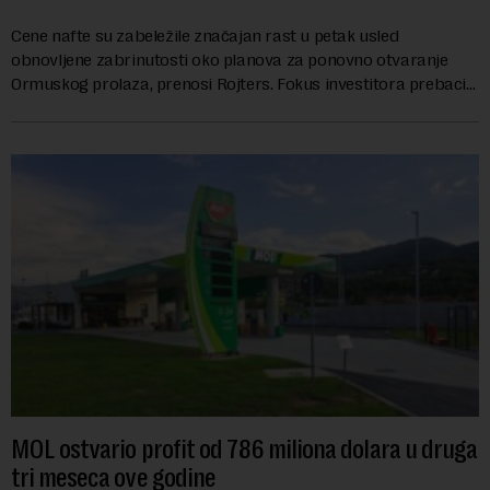
Cene nafte su zabeležile značajan rast u petak usled
obnovljene zabrinutosti oko planova za ponovno otvaranje
Ormuskog prolaza, prenosi Rojters. Fokus investitora prebacio
se na predloge Irana i Omana koji b...
MOL ostvario profit od 786 miliona dolara u druga
tri meseca ove godine