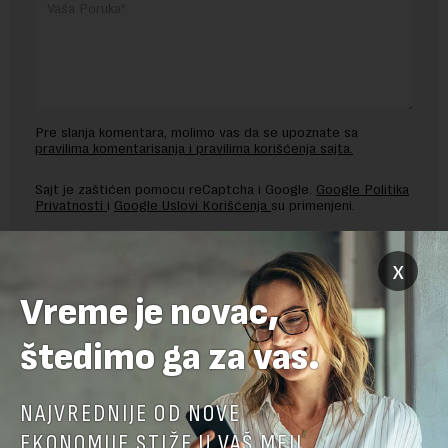
Pre slanja komentara, molimo vas da se upoznate sa
pravilima komentarisanja i pravilima korišćenja sajta.
Sajt je zaštićen pomocu reCaptcha i Google.
Google Politika
Privatnosti
i
Google Uslovi Korišćenja
su primenjeni.
x
Vreme je novac,
štedimo ga za vas.
NAJVREDNIJE OD NOVE
EKONOMIJE STIŽE U VAŠ MEJL.