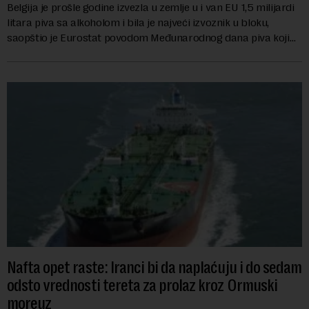
Belgija je prošle godine izvezla u zemlje u i van EU 1,5 milijardi
litara piva sa alkoholom i bila je najveći izvoznik u bloku,
saopštio je Eurostat povodom Međunarodnog dana piva koji
se obeležava danas. ...
Nafta opet raste: Iranci bi da naplaćuju i do sedam
odsto vrednosti tereta za prolaz kroz Ormuski
moreuz