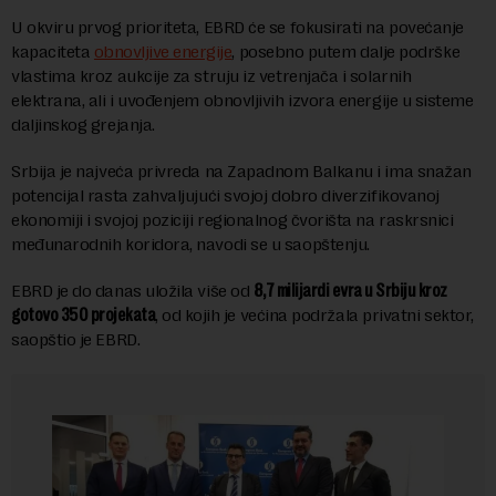
U okviru prvog prioriteta, EBRD će se fokusirati na povećanje
kapaciteta
obnovljive energije
, posebno putem dalje podrške
vlastima kroz aukcije za struju iz vetrenjača i solarnih
elektrana, ali i uvođenjem obnovljivih izvora energije u sisteme
daljinskog grejanja.
Srbija je najveća privreda na Zapadnom Balkanu i ima snažan
potencijal rasta zahvaljujući svojoj dobro diverzifikovanoj
ekonomiji i svojoj poziciji regionalnog čvorišta na raskrsnici
međunarodnih koridora, navodi se u saopštenju.
EBRD je do danas uložila više od
8,7 milijardi evra u Srbiju kroz
gotovo 350 projekata
, od kojih je većina podržala privatni sektor,
saopštio je EBRD.