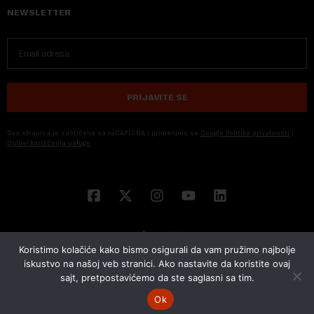
NEWSLETTER
PRIJAVITE SE
Ova stranica je zaštićena sa reCAPTCHA i primenjuju se
Google Politika privatnosti
i
Uslovi korišćenja usluge
Koristimo kolačiće kako bismo osigurali da vam pružimo najbolje
iskustvo na našoj veb stranici. Ako nastavite da koristite ovaj
sajt, pretpostavićemo da ste saglasni sa tim.
© 2026 NOVA EKONOMIJA | SVA PRAVA ZADŽANA | DEVELOPED BY
CUBES
Ok