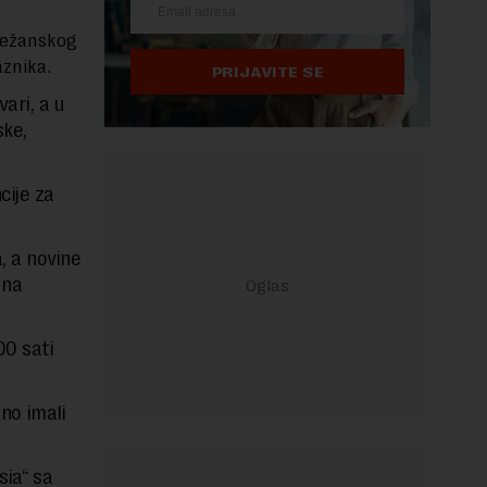
onežanskog
aznika.
PRIJAVITE SE
ari, a u
ske,
cije za
, a novine
 na
00 sati
dno imali
sia“ sa