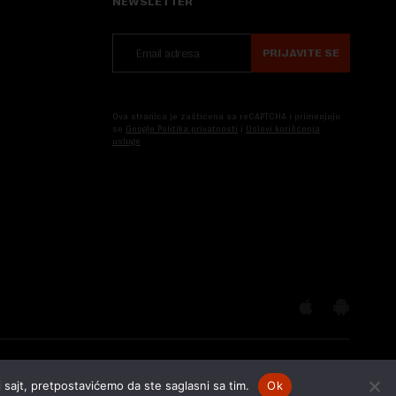
NEWSLETTER
PRIJAVITE SE
Ova stranica je zaštićena sa reCAPTCHA i primenjuju
se
Google Politika privatnosti
i
Uslovi korišćenja
usluge
 sajt, pretpostavićemo da ste saglasni sa tim.
Ok