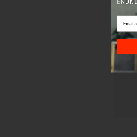
EKONO
Pre sla
korišćen
Sajt je
Korišće