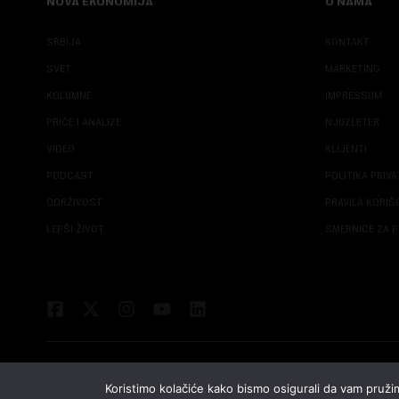
NOVA EKONOMIJA
O NAMA
SRBIJA
KONTAKT
SVET
MARKETING
KOLUMNE
IMPRESSUM
PRIČE I ANALIZE
NJUZLETER
VIDEO
KLIJENTI
PODCAST
POLITIKA PRIV
ODRŽIVOST
PRAVILA KORI
LEPŠI ŽIVOT
SMERNICE ZA P
Koristimo kolačiće kako bismo osigurali da vam pružim