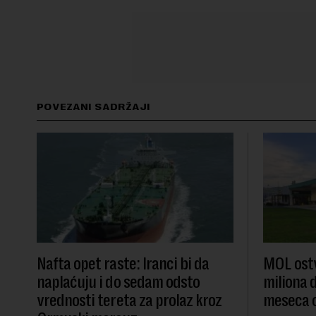
POVEZANI SADRŽAJI
Nafta opet raste: Iranci bi da
MOL ostv
naplaćuju i do sedam odsto
miliona d
vrednosti tereta za prolaz kroz
meseca 