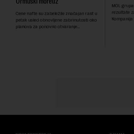
Ormuski moreuz
MOL grupa 
rezultate z
Cene nafte su zabeležile značajan rast u
Kompanija 
petak usled obnovljene zabrinutosti oko
ostvarila 
planova za ponovno otvaranje
iznosu od 
Ormuskog prolaza, prenosi Rojters.
Rezultatima
Fokus investitora prebacio se na
predloge Irana i Omana koji b...