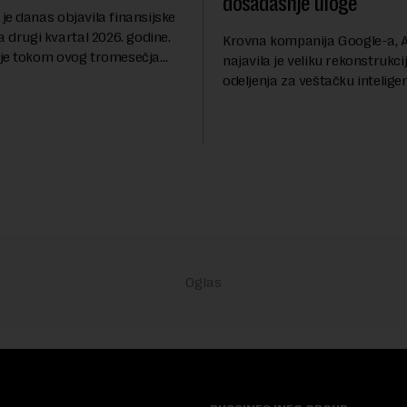
dosadašnje uloge
je danas objavila finansijske
a drugi kvartal 2026. godine.
Krovna kompanija Google-a, A
je tokom ovog tromesečja
najavila je veliku rekonstrukci
dobit nakon oporezivanja u
odeljenja za veštačku inteligen
786 miliona američkih dolara.
Rojters. Ove promene dolaze 
 su...
trenutku, dok se kompanija s
sve većim pr...