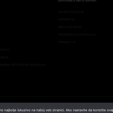
BUSSINES INFO GROUP
ONLINE EDUKACIJE
IZDAVAŠTVO
MEDIJSKE OBUKE
ORGANIZACIJA DOGADJAJA
EKONOM I JA
ATNOSTI
ŠĆENJA
RIMENU VEŠTAČKE INTELIGENCIJE
© 2026 NOVA EKONOMIJA | SVA PRAVA ZADŽANA | DEVELOPED BY
CUBES
o najbolje iskustvo na našoj veb stranici. Ako nastavite da koristite ovaj