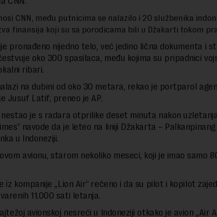
lja CNN.
nosi
CNN
, među putnicima se nalazilo i 20 službenika ind
va finansija koji su sa porodicama bili u Džakarti tokom pr
je pronađeno nijedno telo, već jedino lična dokumenta i stv
čestvuje oko 300 spasilaca, među kojima su pripadnici voj
lokalni ribari.
nalazi na dubini od oko 30 metara, rekao je portparol agen
e Jusuf Latif, preneo je AP.
 nestao je s radara otprilike deset minuta nakon uzletanja
Times“ navode da je leteo na liniji Džakarta – Palkanpinang
ka u Indoneziji.
novom avionu, starom nekoliko meseci, koji je imao samo 8
e iz kompanije „Lion Air“ rečeno i da su pilot i kopilot zaje
varenih 11.000 sati letanja.
ajtežoj avionskoj nesreći u Indoneziji otkako je avion „Air A