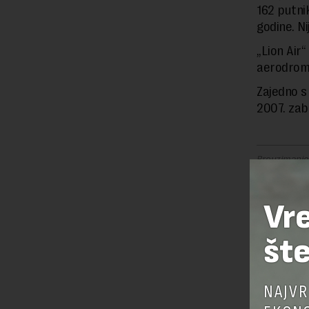
162 putni
godine. Ni
„Lion Air“
aerodroma 
Zajedno s
2007. zab
Preuzimanje 
ka izvornom
Vr
šte
OSTAVI
NAJVR