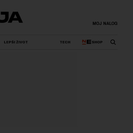
MOJ NALOG
SHOP
LEPŠI ŽIVOT
TECH