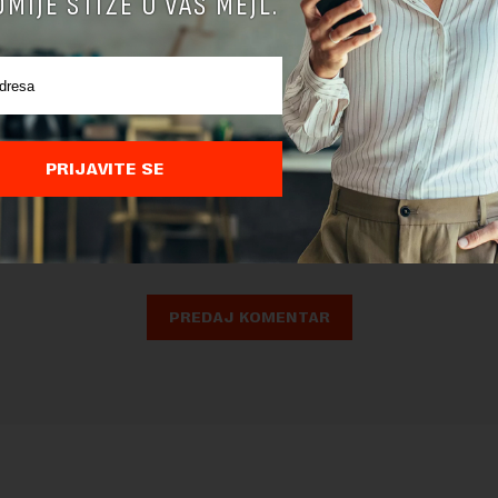
MIJE STIŽE U VAŠ MEJL.
nja komentara, molimo vas da se upoznate sa
pravilima komentarisanja i p
PRIJAVITE SE
ja sajta.
 zaštićen pomocu reCaptcha i Google.
Google Politika Privatnosti
i
Google
nja
su primenjeni.