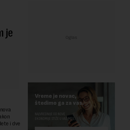
m je
Vreme je novac,
štedimo ga za vas.
lanova
NAJVREDNIJE OD NOVE
nakon
EKONOMIJE STIŽE U VAŠ MEJL.
ete i dve