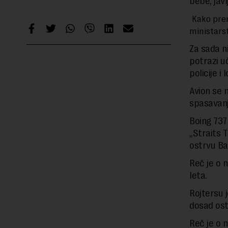
bebe, jav
Kako pre
ministarst
Za sada ni
potrazi u
policije i 
Avion se 
spasavanj
Boing 737
„Straits 
ostrvu Ban
Reč je o 
leta.
Rojtersu j
dosad ost
Reč je o n