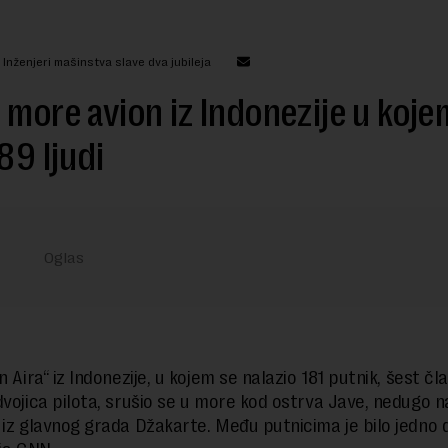
 Inženjeri mašinstva slave dva jubileja
 more avion iz Indonezije u koje
189 ljudi
n Aira“ iz Indonezije, u kojem se nalazio 181 putnik, šest č
dvojica pilota, srušio se u more kod ostrva Jave, nedugo 
 iz glavnog grada Džakarte. Među putnicima je bilo jedno d