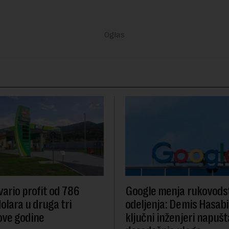
ario profit od 786
Google menja rukovodst
olara u druga tri
odeljenja: Demis Hasabi
ove godine
ključni inženjeri napušt