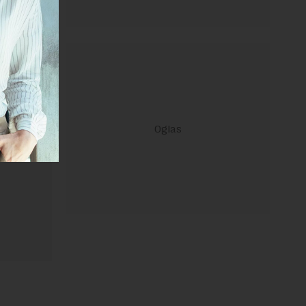
ravilima
 Uslovi