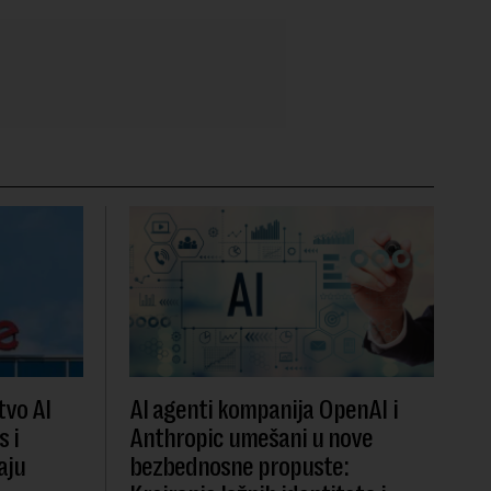
vo AI
AI agenti kompanija OpenAI i
s i
Anthropic umešani u nove
aju
bezbednosne propuste: