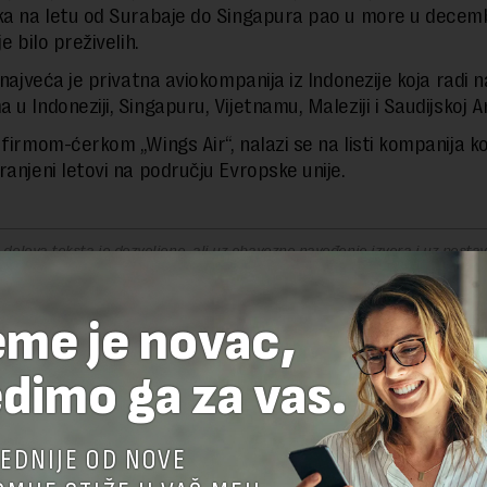
ka na letu od Surabaje do Singapura pao u more u decem
je bilo preživelih.
 najveća je privatna aviokompanija iz Indonezije koja radi n
u Indoneziji, Singapuru, Vijetnamu, Maleziji i Saudijskoj Ar
 firmom-ćerkom „Wings Air“, nalazi se na listi kompanija k
ranjeni letovi na području Evropske unije.
delova teksta je dozvoljeno, ali uz obavezno navođenje izvora i uz postavl
 tekstu na novaekonomija.rs
eme je novac,
dimo ga za vas.
TE ODGOVOR
EDNIJE OD NOVE