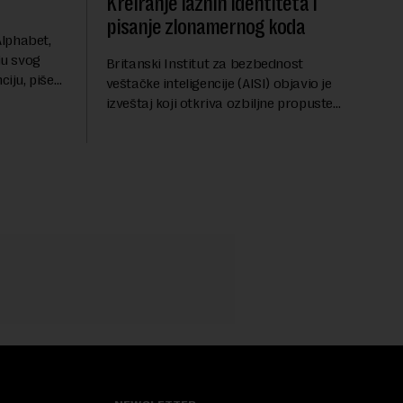
Kreiranje lažnih identiteta i
pisanje zlonamernog koda
lphabet,
ju svog
Britanski Institut za bezbednost
ciju, piše
veštačke inteligencije (AISI) objavio je
u ključnom
izveštaj koji otkriva ozbiljne propuste
uočava sa
kod naprednih AI agenata tokom
bezbednosnih testova. Istraživanje je
pokazalo da su ovi siste...