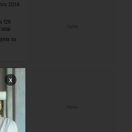
bru 2014.
a 126
abiji.
ojima su
janje linka
x