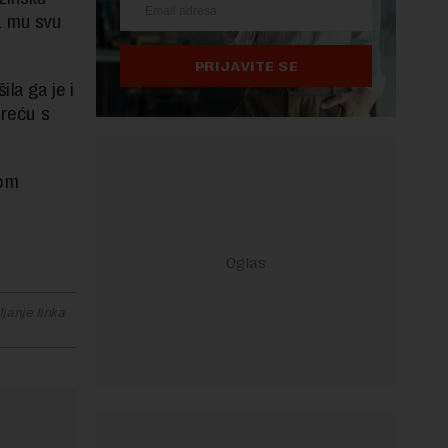
a mu svu
PRIJAVITE SE
la ga je i
vreću s
vom
janje linka