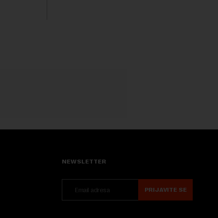
isključivo nakon d...
rednu 200
NEWSLETTER
PRIJAVITE SE