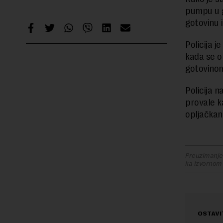
pumpu u g
gotovinu 
Policija j
kada se on
gotovinom
Policija 
provale k
opljačkan
Preuzimanje 
ka izvornom
OSTAVI