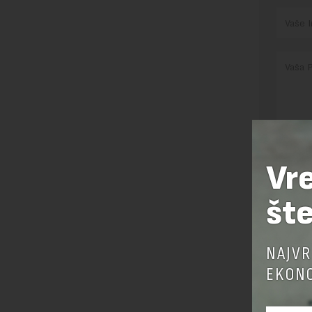
Pre sla
Vr
korišćen
Sajt je
šte
Korišće
NAJVR
EKONO