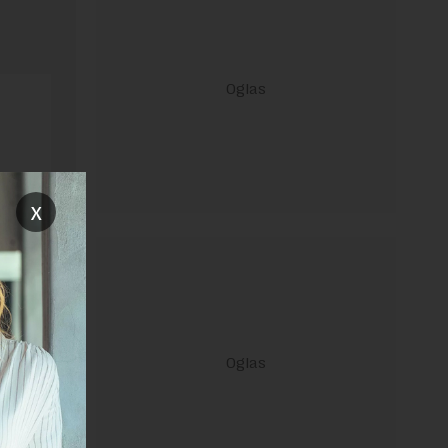
x
ravilima
 Uslovi