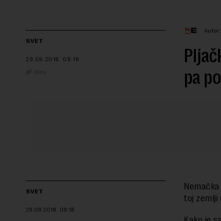
Autor
SVET
Pljač
29.09.2018.
09:18
pa po
Hina
Nemačka p
SVET
toj zemlji
29.09.2018.
09:18
Kako je s