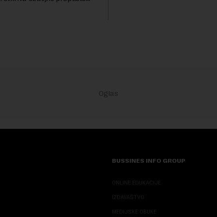
životinjskih vrsta na Zemlji v
nih AI agenata tokom
miliona dolara.Fond...
h testova. Istraživanje je
su ovi siste...
BUSSINES INFO GROUP
ONLINE EDUKACIJE
IZDAVAŠTVO
MEDIJSKE OBUKE