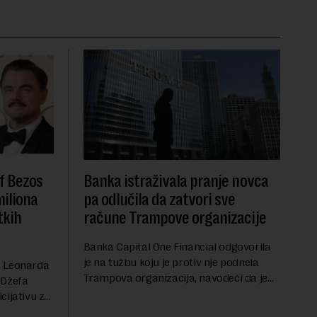
f Bezos
Banka istraživala pranje novca
miliona
pa odlučila da zatvori sve
tkih
račune Trampove organizacije
Banka Capital One Financial odgovorila
je na tužbu koju je protiv nje podnela
a Leonarda
Trampova organizacija, navodeći da je
 Džefa
odluka o zatvaranju njihovih bankovnih
cijativu za
računa pre nekoliko godina doneta
h