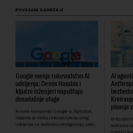
POVEZANI SADRŽAJI
Google menja rukovodstvo AI
AI agent
odeljenja: Demis Hasabis i
Anthropi
ključni inženjeri napuštaju
bezbedn
dosadašnje uloge
Kreiranje
pisanje 
Krovna kompanija Google-a, Alphabet,
najavila je veliku rekonstrukciju svog
Britanski I
odeljenja za veštačku inteligenciju, piše
veštačke int
Rojters. Ove promene dolaze u ključnom
izveštaj ko