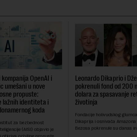
i kompanija OpenAI i
Leonardo Dikaprio i Dže
c umešani u nove
pokrenuli fond od 200 
osne propuste:
dolara za spasavanje re
 lažnih identiteta i
životinja
zlonamernog koda
Fondacije holivudskog glumc
Dikaprija i osnivača Amazona
nstitut za bezbednost
Bezosa pokrenule su danas ini
eligencije (AISI) objavio je
spasavanje 100 najugroženiji
ji otkriva ozbiljne propuste