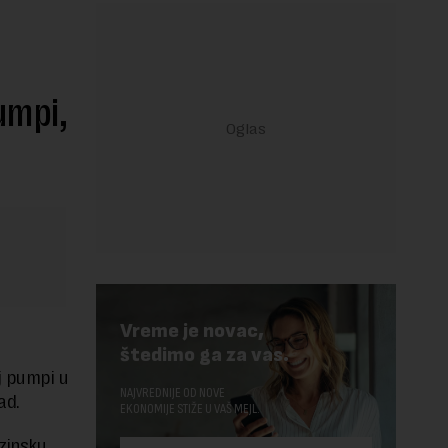
umpi,
Vreme je novac,
štedimo ga za vas.
j pumpi u
NAJVREDNIJE OD NOVE
ad.
EKONOMIJE STIŽE U VAŠ MEJL.
nzinsku