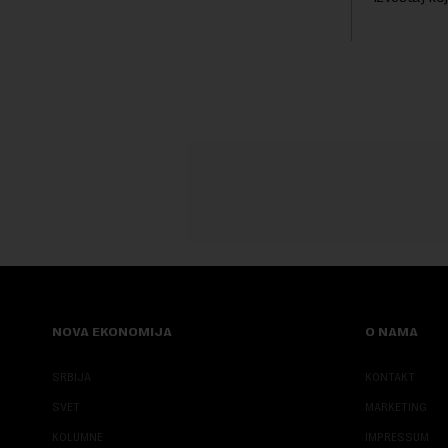
trenutku, dok se kompanija suočava sa
kod napred
sve većim pr...
bezbednosni
pokazalo da 
NOVA EKONOMIJA
O NAMA
SRBIJA
KONTAKT
SVET
MARKETING
KOLUMNE
IMPRESSUM