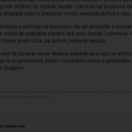
radu Grišimu na zapadu zemlje i zatražio od prodavca d
iz blagajne stavi u plastičnu vreću, nestavši potom u noći.
e krenula u potragu za lopovom i nije ga pronašla, a promaši
 vratio do policijske stanice dva sata kasnije i plastičnu 
 bacio pred vrata, pa potom ponovno nestao.
navodi da za sada nema nikakva objašnjenja u vezi sa moti
ao ni sa promenom plana i vraćanjem novca u prethodno
u blagajnu.
delova teksta je dozvoljeno, ali uz obavezno navođenje izvora i uz postavl
 tekstu na novaekonomija.rs
TE ODGOVOR