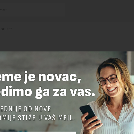
nja komentara, molimo vas da se upoznate sa
pravilima komentarisanja i p
eme je novac,
ja sajta.
 zaštićen pomocu reCaptcha i Google.
Google Politika Privatnosti
i
Google
dimo ga za vas.
nja
su primenjeni.
EDNIJE OD NOVE
MIJE STIŽE U VAŠ MEJL.