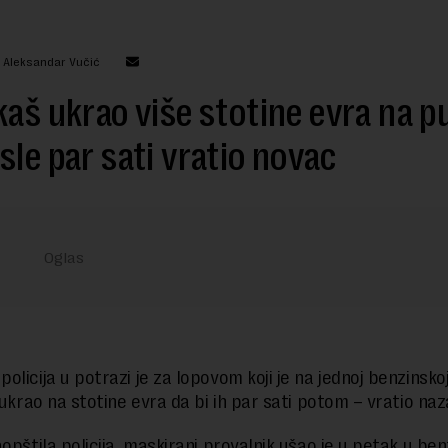
: Aleksandar Vučić
kaš ukrao više stotine evra na p
sle par sati vratio novac
olicija u potrazi je za lopovom koji je na jednoj benzinsko
 ukrao na stotine evra da bi ih par sati potom – vratio naz
aopštila policija, maskirani provalnik ušao je u petak u be