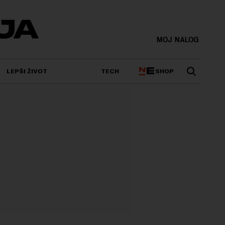
MOJ NALOG
SHOP
LEPŠI ŽIVOT
TECH