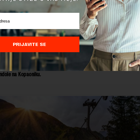
ovih gondola poslednjih godina dosta se govori i u Srbiji
, neke su ne
a Kopaoniku i Zlatiboru, a prva je 2012. godine otvorena na Staroj Pl
e najavljena i izgradnja nove godnole od zlatiborskog vrha
Banje, a ta investicija ukoliko s ekrene u njenu realizaciju 
PRIJAVITE SE
 evra i biće skuplja od svih ostalih tog tipa koje su do sad
e u Srbiji.
vljena je i nova gondola od Vrnjačke Banje do planine Goč, kao i na
ndole na Kopaoniku.