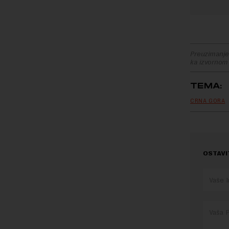
Preuzimanje 
ka izvornom
TEMA:
CRNA GORA
OSTAVI