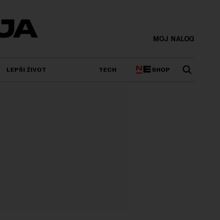
MOJ NALOG
SHOP
LEPŠI ŽIVOT
TECH