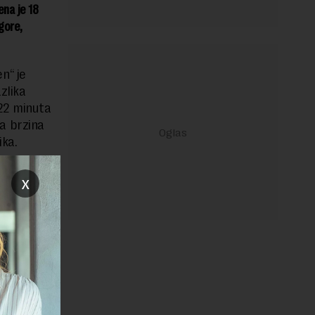
ena je 18
gore,
n“ je
zlika
 22 minuta
a brzina
ika.
aranciju
x
 nalaze se
tra
ane hiking
 odlazak do
 korita.