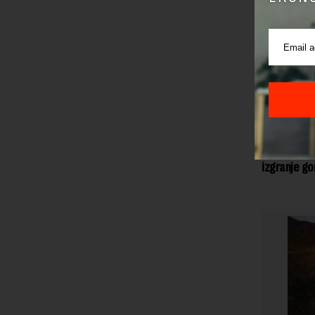
O gradnji n
izgrađene n
Nedavno j
Pribojske 
30 miliona
realizovan
Takođe naja
izgranje go