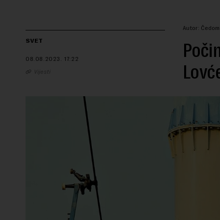
Autor: Čedom
SVET
Počin
08.08.2023.
17:22
Lovć
Vijesti