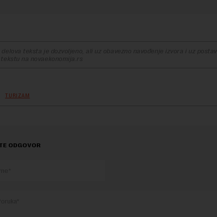
delova teksta je dozvoljeno, ali uz obavezno navođenje izvora i uz postavl
 tekstu na novaekonomija.rs
TURIZAM
TE ODGOVOR