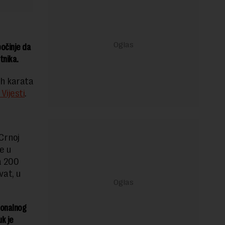
očinje da
tnika.
ih karata
Vijesti
.
Crnoj
je u
a 200
vat, u
ionalnog
k je