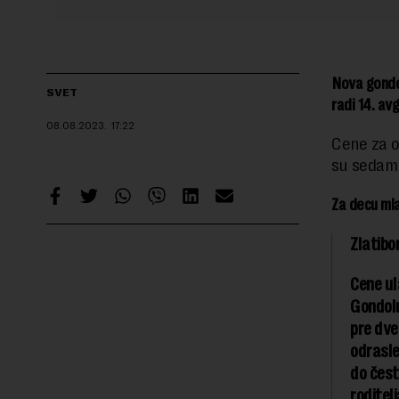
Nova gondol
SVET
radi 14. av
08.08.2023.
17:22
Cene za o
su sedam
Za decu mla
Zlatibo
Cene ul
Gondolu
pre dve
odrasle
do čest
roditel