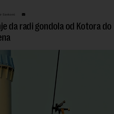
ir Savković
je da radi gondola od Kotora do
ena