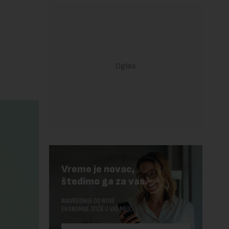
Vreme je novac,
štedimo ga za vas.
NAJVREDNIJE OD NOVE
EKONOMIJE STIŽE U VAŠ MEJL.