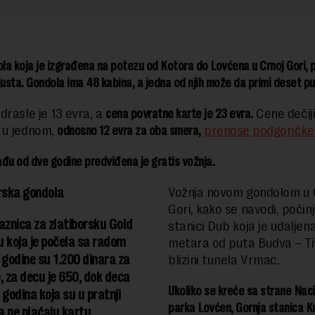
a koja je izgrađena na potezu od Kotora do Lovćena u Crnoj Gori, p
gusta. Gondola ima 48 kabina, a jedna od njih može da primi deset pu
drasle je 13 evra, a
cena povratne karte je 23 evra.
Cene dečij
 u jednom,
odnosno 12 evra za oba smera,
prenose podgoričke 
đu od dve godine predviđena je gratis vožnja.
rska gondola
Vožnja novom gondolom u 
Gori, kako se navodi, počin
aznica za zlatiborsku Gold
stanici Dub koja je udaljen
 koja je počela sa radom
metara od puta Budva – Ti
 godine su 1.200 dinara za
blizini tunela Vrmac.
, za decu je 650, dok deca
Ukoliko se kreće sa strane Nac
 godina koja su u pratnji
parka Lovćen, Gornja stanica Ku
ja ne plaćaju kartu.