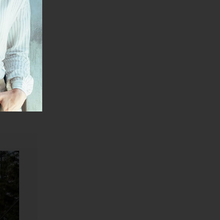
davno
anini.
 Tornik do
iznosiće
a
stavak