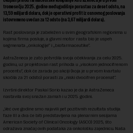
Ukupan prihod farmaceutske kompanije AstraZeneca je u prvom
tromesečju 2025. godine međugodišnje porastao za deset odsto, na
13,59 milijardi dolara, dok je operativni profit iz osnovnog poslovanja
istovremeno uvećan za 12 odsto (na 3,67 milijardi dolara).
Rast poslovanja je zabeležen u svim geografskim regionima u
kojima firma posluje, a glavni motor rasta bio je uspeh
segmenata „onkologije“ i „biofarmaceutike“.
AstraZeneca je zato potvrdila svoja očekivanja za celu 2025.
godinu, uz projektovan rast prihoda u „visokom jednocifrenom
procentu“, dok će zarada po akciji (koja je u prvom kvartalu
skočila za 21 odsto) porasti za „niski dvocifren procenat“.
Izvršni direktor Paskal Sorio kazao je da je AstraZeneca
nastavila svoj snažan zamah i u 2025. godini.
„Već ove godine smo najavili pet pozitivnih rezultata studija
faze III a dva će biti predstavljena na plenarnim sesijama
American Society of Clinical Oncology (ASCO) 2025, što
odražava značaj ovih podataka za onkološku zajednicu. Naša