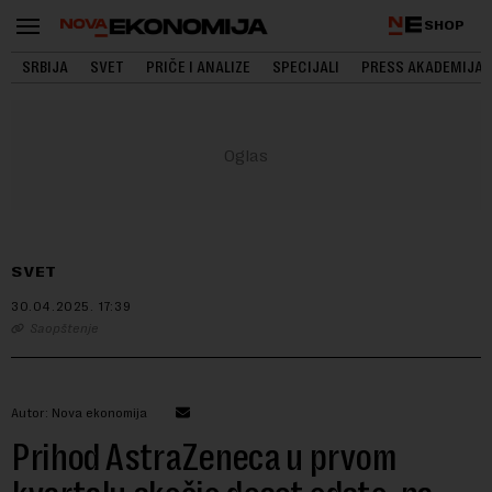
SHOP
SRBIJA
SVET
PRIČE I ANALIZE
SPECIJALI
PRESS AKADEMIJA
SVET
30.04.2025.
17:39
Saopštenje
Autor: Nova ekonomija
Prihod AstraZeneca u prvom