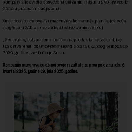
kompanija je čvrsto posvećena ulaganju i rastu u SAD“, naveo je
Sorio u pratećem saopštenju.
On je dodao i da ova farmaceutska kompanija planira još veća
ulaganja u SAD u proizvodnju i istraživanje i razvoj.
„Generalno, ostvarujemo odličan napredak ka našoj ambiciji
(za ostvarenje) osamdeset milijardi dolara ukupnog prihoda do
2030. godine“, zaključio je Sorio.
Kompanija namerava da objavi svoje rezultate za prvu polovinu i drugi
kvartal 2025. godine 29. jula 2025. godine.