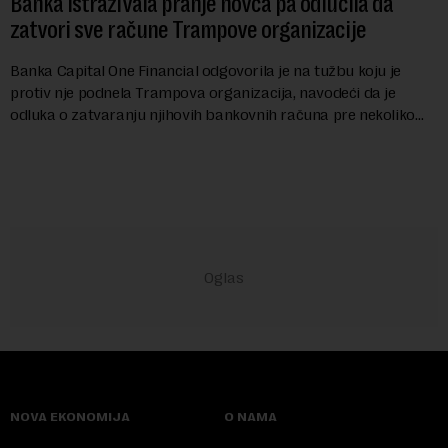
Banka istraživala pranje novca pa odlučila da
zatvori sve račune Trampove organizacije
Banka Capital One Financial odgovorila je na tužbu koju je
protiv nje podnela Trampova organizacija, navodeći da je
odluka o zatvaranju njihovih bankovnih računa pre nekoliko
godina doneta isključivo nakon d...
NOVA EKONOMIJA
O NAMA