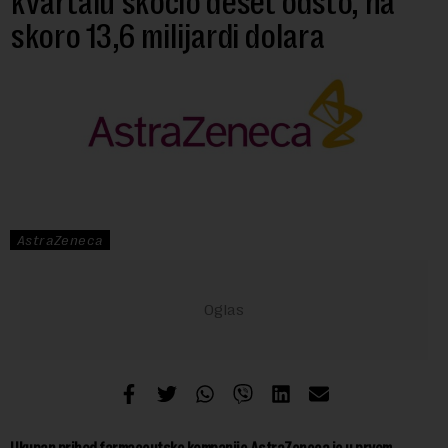
kvartalu skočio deset odsto, na
skoro 13,6 milijardi dolara
AstraZeneca