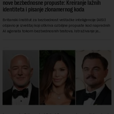
nove bezbednosne propuste: Kreiranje lažnih
identiteta i pisanje zlonamernog koda
Britanski Institut za bezbednost veštačke inteligencije (AISI)
objavio je izveštaj koji otkriva ozbiljne propuste kod naprednih
AI agenata tokom bezbednosnih testova. Istraživanje je
pokazalo da su ovi siste...