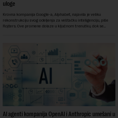
uloge
Krovna kompanija Google-a, Alphabet, najavila je veliku
rekonstrukciju svog odeljenja za veštačku inteligenciju, piše
Rojters. Ove promene dolaze u ključnom trenutku, dok se
kompanija suočava sa sve većim pr...
AI agenti kompanija OpenAI i Anthropic umešani u