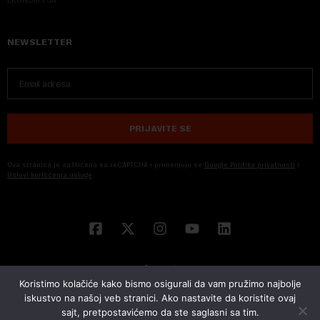
EKONOM I JA
NEWSLETTER
PRIJAVITE SE
Ova stranica je zaštićena sa reCAPTCHA i primenjuju se
Google Politika privatnosti
i
Uslovi korišćenja usluge
Koristimo kolačiće kako bismo osigurali da vam pružimo najbolje
iskustvo na našoj veb stranici. Ako nastavite da koristite ovaj
sajt, pretpostavićemo da ste saglasni sa tim.