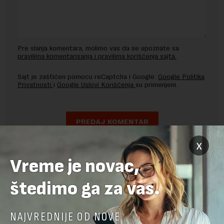
Pre slanja komentara, molimo vas da se upoznate sa
pravilima komentarisanja i pravilima korišćenja sajta.
Sajt je zaštićen pomocu reCaptcha i Google.
Google Politika
Privatnosti
i
Google Uslovi Korišćenja
su primenjeni.
x
Vreme je novac,
štedimo ga za vas.
NAJVREDNIJE OD NOVE