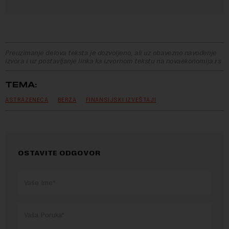
Preuzimanje delova teksta je dozvoljeno, ali uz obavezno navođenje
izvora i uz postavljanje linka ka izvornom tekstu na novaekonomija.rs
TEMA:
ASTRAZENECA
BERZA
FINANSIJSKI IZVEŠTAJI
OSTAVITE ODGOVOR