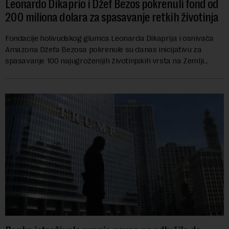
Leonardo Dikaprio i Džef Bezos pokrenuli fond od
200 miliona dolara za spasavanje retkih životinja
Fondacije holivudskog glumca Leonarda Dikaprija i osnivača
Amazona Džefa Bezosa pokrenule su danas inicijativu za
spasavanje 100 najugroženijih životinjskih vrsta na Zemlji
vrednu 200 miliona dolara.Fond...