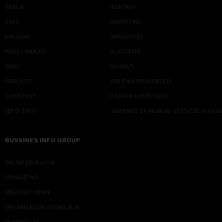
SRBIJA
KONTAKT
SVET
MARKETING
KOLUMNE
IMPRESSUM
PRIČE I ANALIZE
NJUZLETER
VIDEO
KLIJENTI
PODCAST
POLITIKA PRIVATNOSTI
ODRŽIVOST
PRAVILA KORIŠĆENJA
LEPŠI ŽIVOT
SMERNICE ZA PRIMENU VEŠTAČKE INTELI
BUSSINES INFO GROUP
ONLINE EDUKACIJE
IZDAVAŠTVO
MEDIJSKE OBUKE
ORGANIZACIJA DOGADJAJA