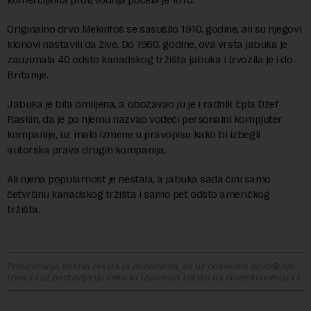
Originalno drvo Mekintoš se sasušilo 1910. godine, ali su njegovi
klonovi nastavili da žive. Do 1960. godine, ova vrsta jabuka je
zauzimala 40 odsto kanadskog tržišta jabuka i izvozila je i do
Britanije.
Jabuka je bila omiljena, a obožavao ju je i radnik Epla Džef
Raskin, da je po njemu nazvao vodeći personalni kompjuter
kompanije, uz malo izmene u pravopisu kako bi izbegli
autorska prava drugih kompanija.
Ali njena popularnost je nestala, a jabuka sada čini samo
četvrtinu kanadskog tržišta i samo pet odsto američkog
tržišta.
Preuzimanje delova teksta je dozvoljeno, ali uz obavezno navođenje
izvora i uz postavljanje linka ka izvornom tekstu na novaekonomija.rs