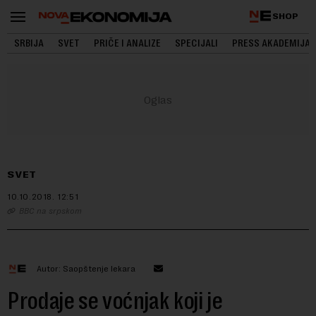
SHOP
SRBIJA
SVET
PRIČE I ANALIZE
SPECIJALI
PRESS AKADEMIJA
SVET
10.10.2018.
12:51
BBC na srpskom
Autor: Saopštenje lekara
Prodaje se voćnjak koji je