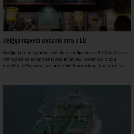
Belgija najveći izvoznik piva u EU
Belgija je prošle godine izvezla u zemlje u i van EU 1,5 milijardi
litara piva sa alkoholom i bila je najveći izvoznik u bloku,
saopštio je Eurostat povodom Međunarodnog dana piva koji
se obeležava danas. ...