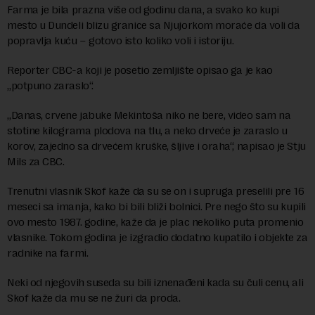
Farma je bila prazna više od godinu dana, a svako ko kupi
mesto u Dundeli blizu granice sa Njujorkom moraće da voli da
popravlja kuću – gotovo isto koliko voli i istoriju.
Reporter CBC-a koji je posetio zemljište opisao ga je kao
„potpuno zaraslo“.
„Danas, crvene jabuke Mekintoša niko ne bere, video sam na
stotine kilograma plodova na tlu, a neko drveće je zaraslo u
korov, zajedno sa drvećem kruške, šljive i oraha“, napisao je Stju
Mils za CBC.
Trenutni vlasnik Skof kaže da su se on i supruga preselili pre 16
meseci sa imanja, kako bi bili bliži bolnici. Pre nego što su kupili
ovo mesto 1987. godine, kaže da je plac nekoliko puta promenio
vlasnike. Tokom godina je izgradio dodatno kupatilo i objekte za
radnike na farmi.
Neki od njegovih suseda su bili iznenađeni kada su čuli cenu, ali
Skof kaže da mu se ne žuri da proda.