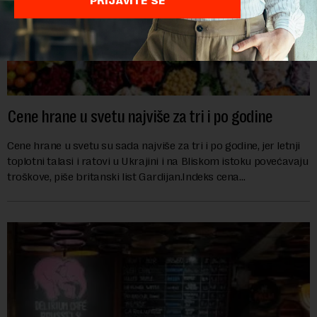
PRIJAVITE SE
Cene hrane u svetu najviše za tri i po godine
Cene hrane u svetu su sada najviše za tri i po godine, jer letnji
toplotni talasi i ratovi u Ukrajini i na Bliskom istoku povećavaju
troškove, piše britanski list Gardijan.Indeks cena
prehrambenih proiz...