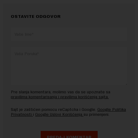
OSTAVITE ODGOVOR
Pre slanja komentara, molimo vas da se upoznate sa
pravilima komentarisanja i pravilima korišćenja sajta.
Sajt je zaštićen pomocu reCaptcha i Google.
Google Politika
Privatnosti
i
Google Uslovi Korišćenja
su primenjeni.