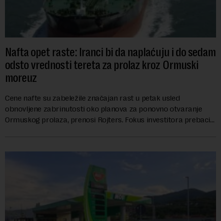
Nafta opet raste: Iranci bi da naplaćuju i do sedam
odsto vrednosti tereta za prolaz kroz Ormuski
moreuz
Cene nafte su zabeležile značajan rast u petak usled
obnovljene zabrinutosti oko planova za ponovno otvaranje
Ormuskog prolaza, prenosi Rojters. Fokus investitora prebacio
se na predloge Irana i Omana koji b...