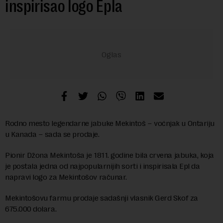
inspirisao logo Epla
Rodno mesto legendarne jabuke Mekintoš – voćnjak u Ontariju
u Kanada – sada se prodaje.
Pionir Džona Mekintoša je 1811. godine bila crvena jabuka, koja
je postala jedna od najpopularnijih sorti i inspirisala Epl da
napravi logo za Mekintošov računar.
Mekintošovu farmu prodaje sadašnji vlasnik Gerd Skof za
675.000 dolara.