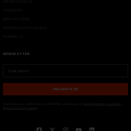
ONLINE EDUKACIJE
IZDAVAŠTVO
MEDIJSKE OBUKE
ORGANIZACIJA DOGADJAJA
EKONOM I JA
NEWSLETTER
PRIJAVITE SE
Ova stranica je zaštićena sa reCAPTCHA i primenjuju se
Google Politika privatnosti
i
Uslovi korišćenja usluge