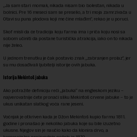
„Ja sam stari momak, nikada nisam bio bolestan, nikada u
bolnici. Pre 16 meseci sam se preselio, a tri moja zamrzivača u
Otavi su puna plodova koji me čine mlađim“, rekao je u poruci.
Skof misli da će tradicija koju farma ima i priča koju nosi sa
sobom učiniti da postane turistička atrakcija, iako on to nikada
nije želeo.
U jednom trenutku je čak postavio znak „zabranjen prolaz“, jer
su mu dosađivali ljubitelji istorije ovih jabuka.
Istorija Mekintoš jabuka
Ako potražite definiciju reči „jabuka“ na engleskom jeziku –
najverovatnije ćete pronaći sliku Mekintoš crvene jabuke – to je
ukus unikatan slatkog voća rane jeseni.
Voćnjak je otkriven kada je Džon Mekintoš kupio farmu 1811.
godine i pronašao je nekoliko jabuka koje su bile izuzetno
ukusne. Njegov sin je naučio kako da klonira drvo, a
komercijalna proizvodnja počela je 1870.