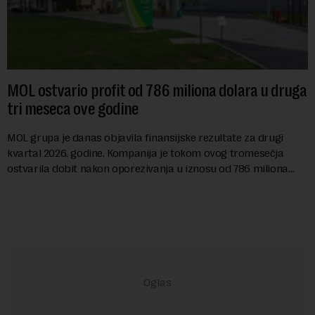
MOL ostvario profit od 786 miliona dolara u druga
tri meseca ove godine
MOL grupa je danas objavila finansijske rezultate za drugi
kvartal 2026. godine. Kompanija je tokom ovog tromesečja
ostvarila dobit nakon oporezivanja u iznosu od 786 miliona
američkih dolara. Rezultatima su...