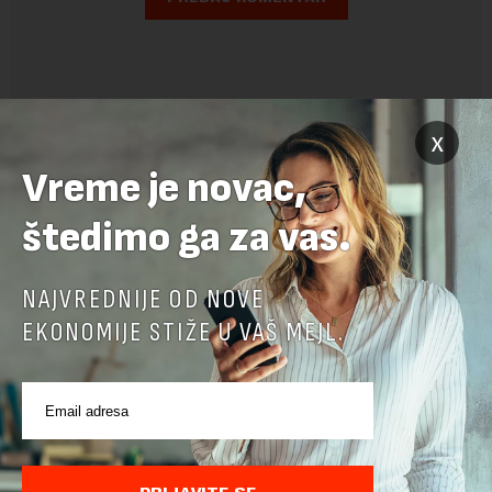
x
Vreme je novac,
štedimo ga za vas.
NAJVREDNIJE OD NOVE
POVEZANI SADRŽAJI
EKONOMIJE STIŽE U VAŠ MEJL.