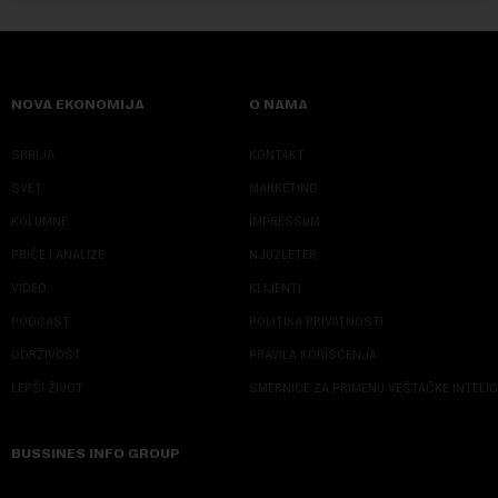
NOVA EKONOMIJA
O NAMA
SRBIJA
KONTAKT
SVET
MARKETING
KOLUMNE
IMPRESSUM
PRIČE I ANALIZE
NJUZLETER
VIDEO
KLIJENTI
PODCAST
POLITIKA PRIVATNOSTI
ODRŽIVOST
PRAVILA KORIŠĆENJA
LEPŠI ŽIVOT
SMERNICE ZA PRIMENU VEŠTAČKE INTELI
BUSSINES INFO GROUP