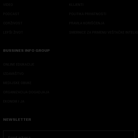
VIDEO
KLIJENTI
PODCAST
POLITIKA PRIVATNOSTI
ODRŽIVOST
PRAVILA KORIŠĆENJA
LEPŠI ŽIVOT
SMERNICE ZA PRIMENU VEŠTAČKE INTELI
BUSSINES INFO GROUP
ONLINE EDUKACIJE
IZDAVAŠTVO
MEDIJSKE OBUKE
ORGANIZACIJA DOGADJAJA
EKONOM I JA
NEWSLETTER