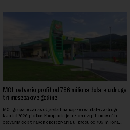
MOL ostvario profit od 786 miliona dolara u druga
tri meseca ove godine
MOL grupa je danas objavila finansijske rezultate za drugi
kvartal 2026. godine. Kompanija je tokom ovog tromesečja
ostvarila dobit nakon oporezivanja u iznosu od 786 miliona
američkih dolara. Rezultatima su...