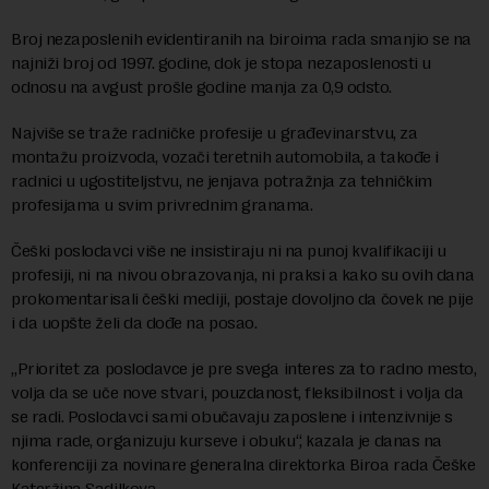
Broj nezaposlenih evidentiranih na biroima rada smanjio se na
najniži broj od 1997. godine, dok je stopa nezaposlenosti u
odnosu na avgust prošle godine manja za 0,9 odsto.
Najviše se traže radničke profesije u građevinarstvu, za
montažu proizvoda, vozači teretnih automobila, a takođe i
radnici u ugostiteljstvu, ne jenjava potražnja za tehničkim
profesijama u svim privrednim granama.
Češki poslodavci više ne insistiraju ni na punoj kvalifikaciji u
profesiji, ni na nivou obrazovanja, ni praksi a kako su ovih dana
prokomentarisali češki mediji, postaje dovoljno da čovek ne pije
i da uopšte želi da dođe na posao.
„Prioritet za poslodavce je pre svega interes za to radno mesto,
volja da se uče nove stvari, pouzdanost, fleksibilnost i volja da
se radi. Poslodavci sami obučavaju zaposlene i intenzivnije s
njima rade, organizuju kurseve i obuku“, kazala je danas na
konferenciji za novinare generalna direktorka Biroa rada Češke
Kateržina Sadilkova.