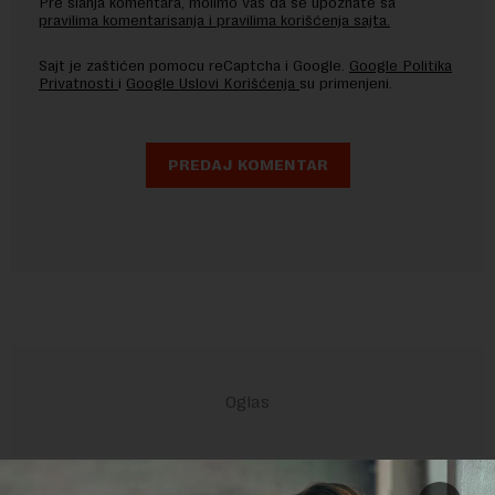
Pre slanja komentara, molimo vas da se upoznate sa
pravilima komentarisanja i pravilima korišćenja sajta.
Sajt je zaštićen pomocu reCaptcha i Google.
Google Politika
Privatnosti
i
Google Uslovi Korišćenja
su primenjeni.
POVEZANI SADRŽAJI