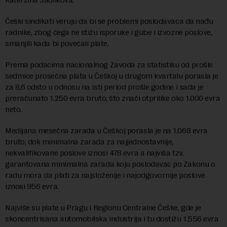
Češki sindikati veruju da bi se problemi poslodavaca da nađu
radnike, zbog čega ne stižu isporuke i gube i izvozne poslove,
smanjili kada bi povećali plate.
Prema podacima nacionalnog Zavoda za statistiku od prošle
sedmice prosečna plata u Češkoj u drugom kvartalu porasla je
za 8,6 odsto u odnosu na isti period prošle godine i sada je
preračunato 1.250 evra bruto, što znači otprilike oko 1.000 evra
neto.
Medijana mesečna zarada u Češkoj porasla je na 1.068 evra
bruto, dok minimalna zarada za najjednostavnije,
nekvalifikovane poslove iznosi 478 evra a najviša tzv.
garantovana minimalna zarada koju poslodavac po Zakonu o
radu mora da plati za najsloženije i najodgovornije poslove
iznosi 956 evra.
Najviše su plate u Pragu i Regionu Centralne Češke, gde je
skoncentrisana automobilska industrija i tu dostižu 1.556 evra