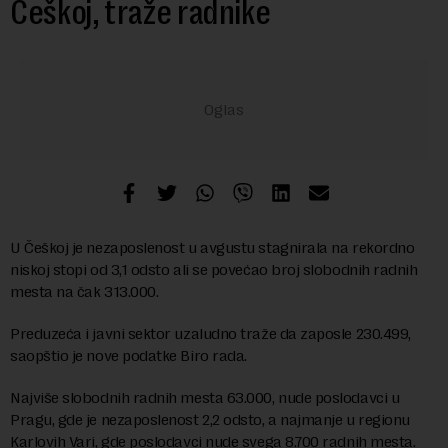
Češkoj, traže radnike
U Češkoj je nezaposlenost u avgustu stagnirala na rekordno
niskoj stopi od 3,1 odsto ali se povećao broj slobodnih radnih
mesta na čak 313.000.
Preduzeća i javni sektor uzaludno traže da zaposle 230.499,
saopštio je nove podatke Biro rada.
Najviše slobodnih radnih mesta 63.000, nude poslodavci u
Pragu, gde je nezaposlenost 2,2 odsto, a najmanje u regionu
Karlovih Vari, gde poslodavci nude svega 8.700 radnih mesta.