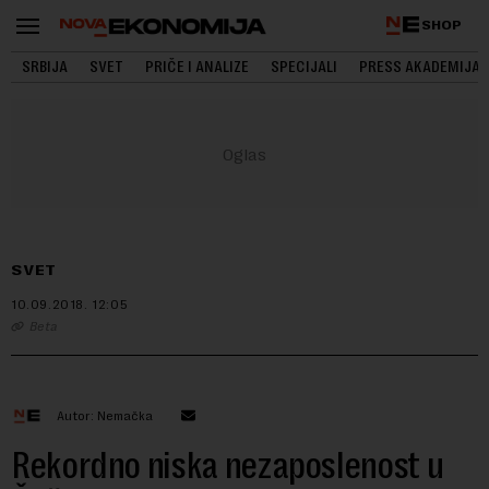
SHOP
SRBIJA
SVET
PRIČE I ANALIZE
SPECIJALI
PRESS AKADEMIJA
SVET
10.09.2018.
12:05
Beta
Autor: Nemačka
Rekordno niska nezaposlenost u