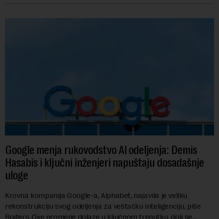
Google menja rukovodstvo AI odeljenja: Demis
Hasabis i ključni inženjeri napuštaju dosadašnje
uloge
Krovna kompanija Google-a, Alphabet, najavila je veliku
rekonstrukciju svog odeljenja za veštačku inteligenciju, piše
Rojters. Ove promene dolaze u ključnom trenutku, dok se