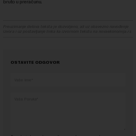
bruto u preračunu.
Preuzimanje delova teksta je dozvoljeno, ali uz obavezno navođenje
izvora i uz postavljanje linka ka izvornom tekstu na novaekonomija.rs
OSTAVITE ODGOVOR