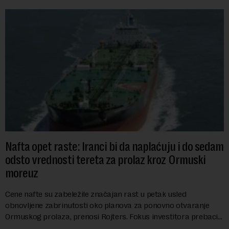
Nafta opet raste: Iranci bi da naplaćuju i do sedam
odsto vrednosti tereta za prolaz kroz Ormuski
moreuz
Cene nafte su zabeležile značajan rast u petak usled
obnovljene zabrinutosti oko planova za ponovno otvaranje
Ormuskog prolaza, prenosi Rojters. Fokus investitora prebacio
se na predloge Irana i Omana koji b...