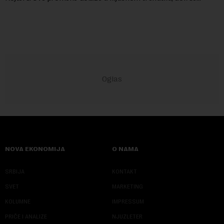
kompanija suočava sa sve većim pr...
NOVA EKONOMIJA
O NAMA
SRBIJA
KONTAKT
SVET
MARKETING
KOLUMNE
IMPRESSUM
PRIČE I ANALIZE
NJUZLETER