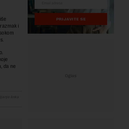
iše
PRIJAVITE SE
 razmak i
isokom
rs.
o.
koje
, da ne
janje linka