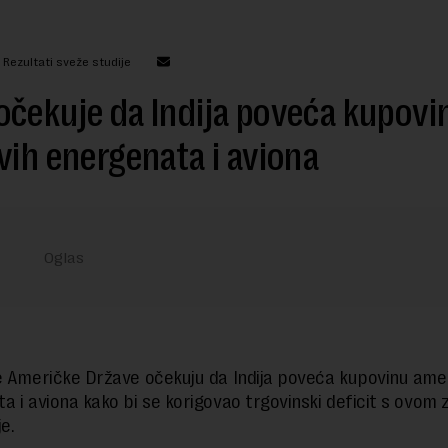
 Rezultati sveže studije
čekuje da Indija poveća kupovi
vih energenata i aviona
e Američke Države očekuju da Indija poveća kupovinu ame
a i aviona kako bi se korigovao trgovinski deficit s ovom
e.