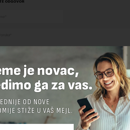
TE ODGOVOR
eme je novac,
nja komentara, molimo vas da se upoznate sa
pravilima komentarisanja i p
ja sajta.
dimo ga za vas.
 zaštićen pomocu reCaptcha i Google.
Google Politika Privatnosti
i
Google
nja
su primenjeni.
EDNIJE OD NOVE
MIJE STIŽE U VAŠ MEJL.