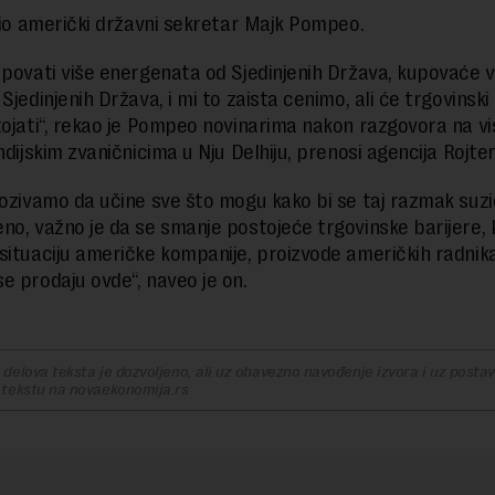
avio američki državni sekretar Majk Pompeo.
upovati više energenata od Sjedinjenih Država, kupovaće v
Sjedinjenih Država, i mi to zaista cenimo, ali će trgovinski
tojati“, rekao je Pompeo novinarima nakon razgovora na v
ndijskim zvaničnicima u Nju Delhiju, prenosi agencija Rojte
pozivamo da učine sve što mogu kako bi se taj razmak suzi
no, važno je da se smanje postojeće trgovinske barijere, 
situaciju američke kompanije, proizvode američkih radnika
e prodaju ovde“, naveo je on.
delova teksta je dozvoljeno, ali uz obavezno navođenje izvora i uz postavl
 tekstu na novaekonomija.rs