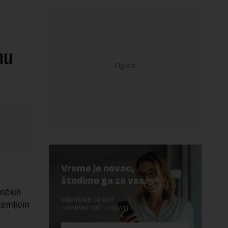
nu
Vreme je novac,
štedimo ga za vas.
ričkih
NAJVREDNIJE OD NOVE
 zemljom
EKONOMIJE STIŽE U VAŠ MEJL.