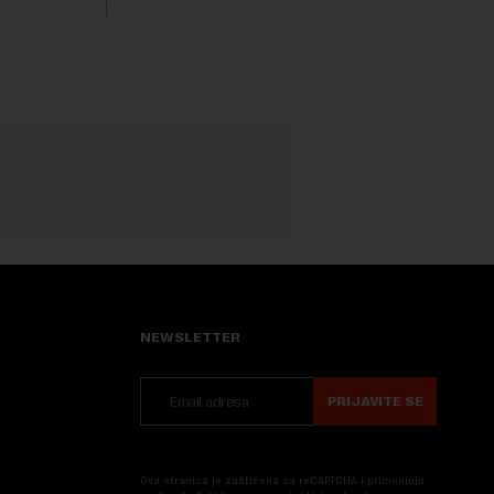
trenutku, dok se kompanija suočava sa
sve većim pr...
NEWSLETTER
PRIJAVITE SE
Ova stranica je zaštićena sa reCAPTCHA i primenjuju