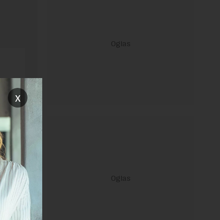
x
ravilima
 Uslovi