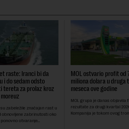
t raste: Iranci bi da
MOL ostvario profit od
u i do sedam odsto
miliona dolara u druga t
i tereta za prolaz kroz
meseca ove godine
 moreuz
MOL grupa je danas objavila f
rezultate za drugi kvartal 202
su zabeležile značajan rast u
Kompanija je tokom ovog tro
d obnovljene zabrinutosti oko
ostvarila dobit nakon oporezi
 ponovno otvaranje
iznosu od 786 miliona američk
rolaza, prenosi Rojters.