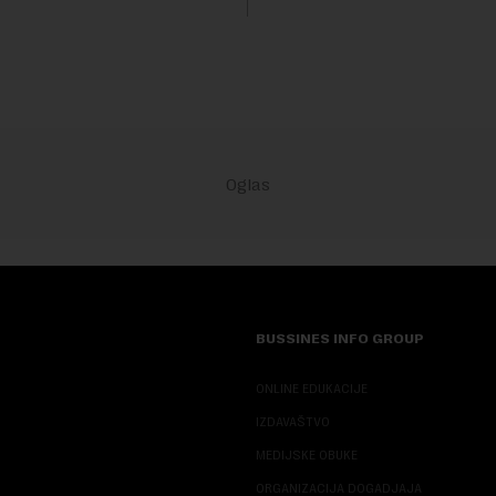
Rezultatima su...
stitora prebacio se na
ana i Omana koji b...
BUSSINES INFO GROUP
ONLINE EDUKACIJE
IZDAVAŠTVO
MEDIJSKE OBUKE
ORGANIZACIJA DOGADJAJA