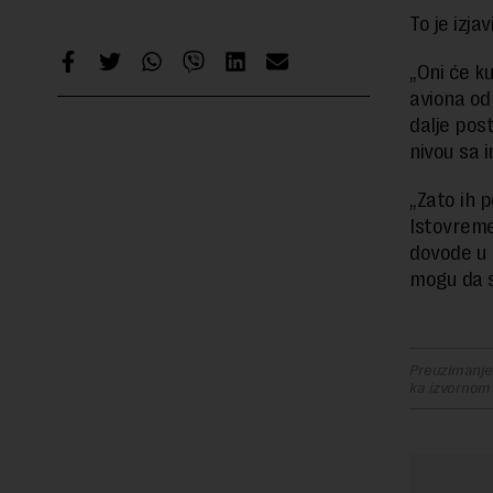
To je izj
„Oni će k
aviona od 
dalje pos
nivou sa i
„Zato ih 
Istovreme
dovode u 
mogu da s
Preuzimanje 
ka izvornom