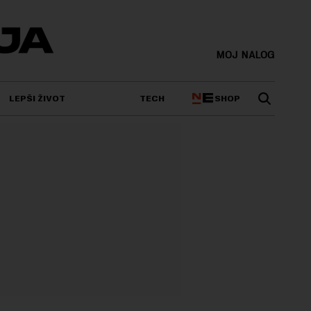
MOJ NALOG
SHOP
LEPŠI ŽIVOT
TECH