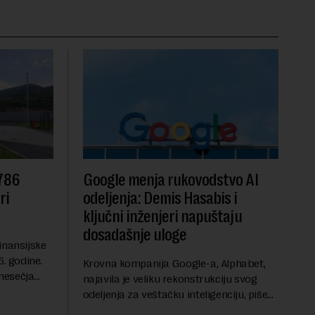
 786
Google menja rukovodstvo AI
ri
odeljenja: Demis Hasabis i
ključni inženjeri napuštaju
dosadašnje uloge
inansijske
6. godine.
Krovna kompanija Google-a, Alphabet,
mesečja
najavila je veliku rekonstrukciju svog
vanja u
odeljenja za veštačku inteligenciju, piše
ih dolara.
Rojters. Ove promene dolaze u ključnom