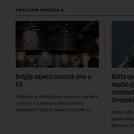
POVEZANI SADRŽAJI
Belgija najveći izvoznik piva u
Nafta ope
EU
naplaćuj
vrednost
Belgija je prošle godine izvezla u zemlje u
Ormuski
i van EU 1,5 milijardi litara piva sa
alkoholom i bila je najveći izvoznik u
Cene nafte 
bloku, saopštio je Eurostat povodom
petak usle
Međunarodnog dana piva koji se
planova za
obeležava danas. ...
Ormuskog p