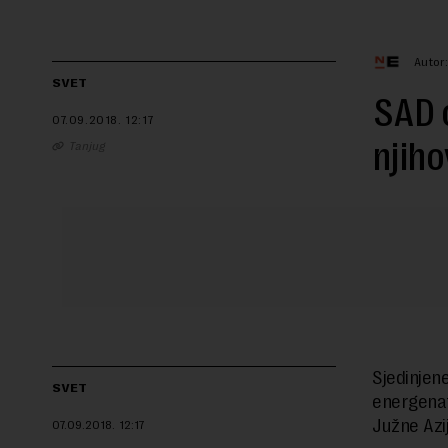
Autor:
SVET
SAD o
07.09.2018.
12:17
njiho
Tanjug
Sjedinjen
SVET
energenat
Južne Azij
07.09.2018.
12:17