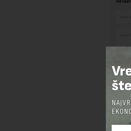
OSTAVI
Vr
Pre sla
korišćen
šte
Sajt je
Korišće
NAJVR
EKONO