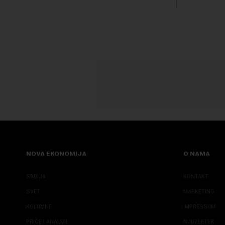
Fokus inve
predloge Ir
NOVA EKONOMIJA
O NAMA
SRBIJA
KONTAKT
SVET
MARKETING
KOLUMNE
IMPRESSUM
PRIČE I ANALIZE
NJUZLETER