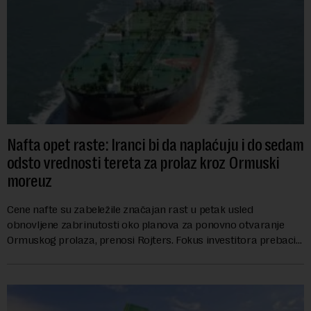
Nafta opet raste: Iranci bi da naplaćuju i do sedam
odsto vrednosti tereta za prolaz kroz Ormuski
moreuz
Cene nafte su zabeležile značajan rast u petak usled
obnovljene zabrinutosti oko planova za ponovno otvaranje
Ormuskog prolaza, prenosi Rojters. Fokus investitora prebacio
se na predloge Irana i Omana koji b...