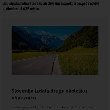
Godišnja kamatna stopa novih obveznica sarokom dospeća od dve
godine iznosi 4,75 odsto.