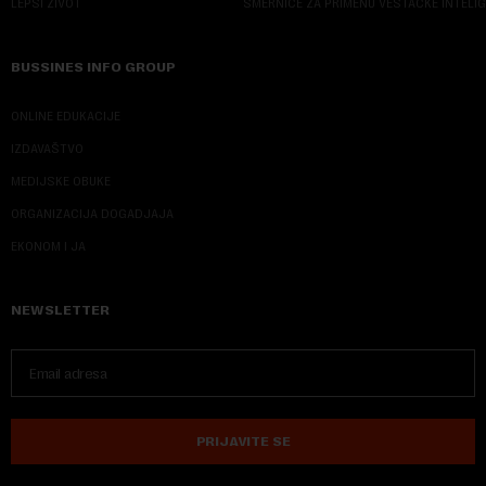
LEPŠI ŽIVOT
SMERNICE ZA PRIMENU VEŠTAČKE INTELI
BUSSINES INFO GROUP
ONLINE EDUKACIJE
IZDAVAŠTVO
MEDIJSKE OBUKE
ORGANIZACIJA DOGADJAJA
EKONOM I JA
NEWSLETTER
PRIJAVITE SE