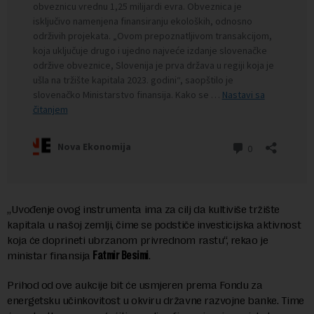
„Uvođenje ovog instrumenta ima za cilj da kultiviše tržište
kapitala u našoj zemlji, čime se podstiče investicijska aktivnost
koja će doprineti ubrzanom privrednom rastu“, rekao je
ministar finansija
Fatmir Besimi
.
Prihod od ove aukcije bit će usmjeren prema Fondu za
energetsku učinkovitost u okviru državne razvojne banke. Time