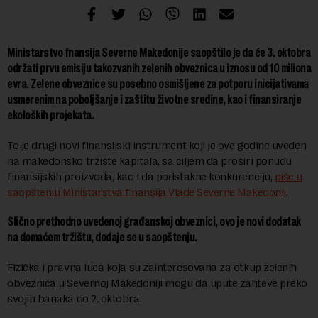
Ministarstvo fnansija Severne Makedonije saopštilo je da će 3. oktobra
održati prvu emisiju takozvanih zelenih obveznica u iznosu od 10 miliona
evra. Zelene obveznice su posebno osmišljene za potporu inicijativama
usmerenim na poboljšanje i zaštitu životne sredine, kao i finansiranje
ekoloških projekata.
To je drugi novi finansijski instrument koji je ove godine uveden
na makedonsko tržište kapitala, sa ciljem da proširi ponudu
finansijskih proizvoda, kao i da podstakne konkurenciju,
piše u
saopštenju Ministarstva finansija Vlade Severne Makedonij
.
Slično prethodno uvedenoj građanskoj obveznici, ovo je novi dodatak
na domaćem tržištu, dodaje se u saopštenju.
Fizička i pravna luca koja su zainteresovana za otkup zelenih
obveznica u Severnoj Makedoniji mogu da upute zahteve preko
svojih banaka do 2. oktobra.