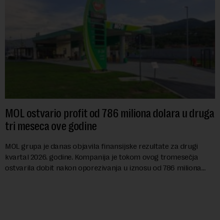
MOL ostvario profit od 786 miliona dolara u druga
tri meseca ove godine
MOL grupa je danas objavila finansijske rezultate za drugi
kvartal 2026. godine. Kompanija je tokom ovog tromesečja
ostvarila dobit nakon oporezivanja u iznosu od 786 miliona
američkih dolara. Rezultatima su...