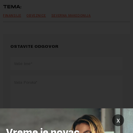
TEMA:
FINANSIJE
OBVEZNICE
SEVERNA MAKEDONIJA
OSTAVITE ODGOVOR
x
Pre slanja komentara, molimo vas da se upoznate sa
pravilima komentarisanja i pravilima korišćenja sajta.
Vreme je novac,