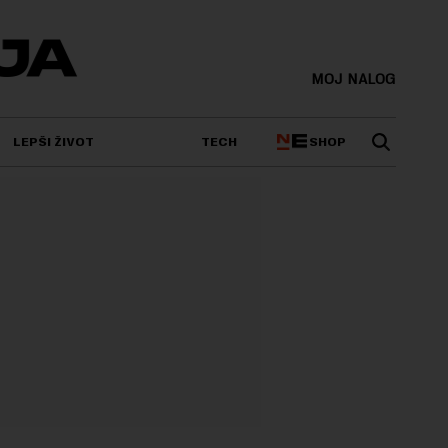
MOJ NALOG
SHOP
LEPŠI ŽIVOT
TECH