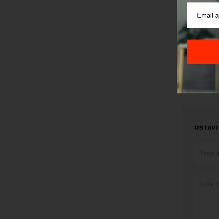
kako pren
umetnička
putem me
Preuzimanje 
ka izvornom
OSTAVI