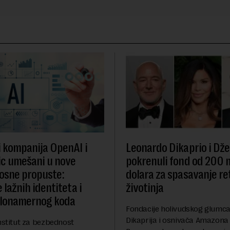
i kompanija OpenAI i
Leonardo Dikaprio i Dže
c umešani u nove
pokrenuli fond od 200 
osne propuste:
dolara za spasavanje re
 lažnih identiteta i
životinja
zlonamernog koda
Fondacije holivudskog glumc
Dikaprija i osnivača Amazona
nstitut za bezbednost