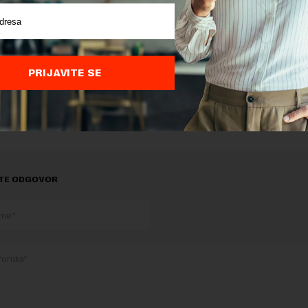
osi Netokracija
„vid kriptovalute koja omogućava da se
 dela na različitim medijima i sajtovima ‘tokenišu’ i pr
hanizama digitalne trgovine“.
PRIJAVITE SE
delova teksta je dozvoljeno, ali uz obavezno navođenje izvora i uz postavl
 tekstu na novaekonomija.rs
TE ODGOVOR