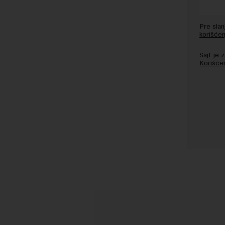
Pre sla
korišćen
Sajt je
Korišće