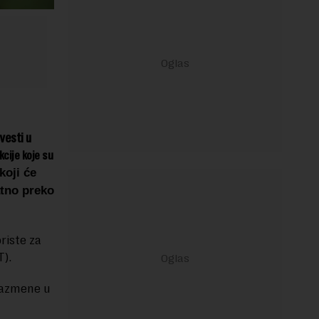
vesti u
cije koje su
koji će
atno preko
riste za
T).
 razmene u