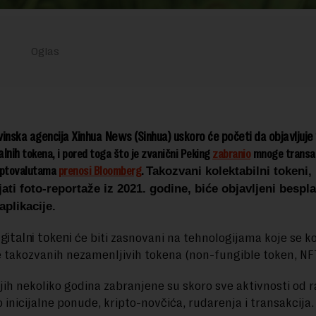
inska agencija Xinhua News (Sinhua) uskoro će početi da objavljuje 
alnih
tokena, i pored toga što je zvanični Peking
zabranio
mnoge transak
riptovalutama
prenosi Bloomberg
.
Takozvani kolektabilni tokeni, 
jati foto-reportaže iz 2021. godine, biće objavljeni bespl
aplikacije.
igitalni tokeni
će biti zasnovani na tehnologijama koje se ko
e takozvanih nezamenljivih tokena
(non-fungible token, NF
jih nekoliko godina zabranjene su skoro sve aktivnosti od
o inicijalne ponude, kripto-novčića, rudarenja i transakcija.