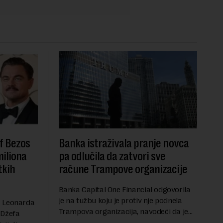
f Bezos
Banka istraživala pranje novca
miliona
pa odlučila da zatvori sve
tkih
račune Trampove organizacije
Banka Capital One Financial odgovorila
je na tužbu koju je protiv nje podnela
a Leonarda
Trampova organizacija, navodeći da je
 Džefa
odluka o zatvaranju njihovih bankovnih