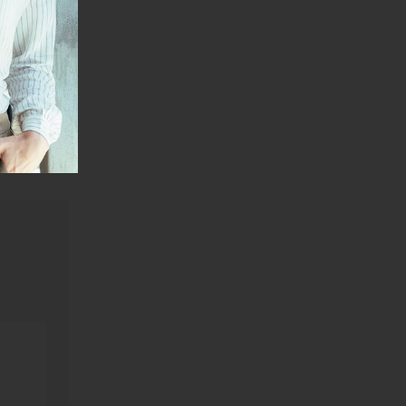
 razna
odaju
janje linka