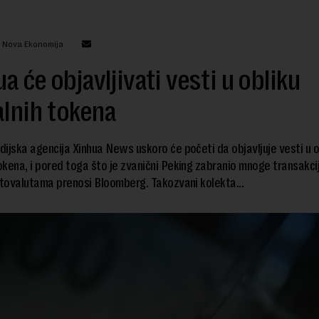
: Nova Ekonomija
a će objavljivati vesti u obliku
alnih tokena
ijska agencija Xinhua News uskoro će početi da objavljuje vesti u o
tokena, i pored toga što je zvanični Peking zabranio mnoge transakcij
ptovalutama prenosi Bloomberg. Takozvani kolekta...