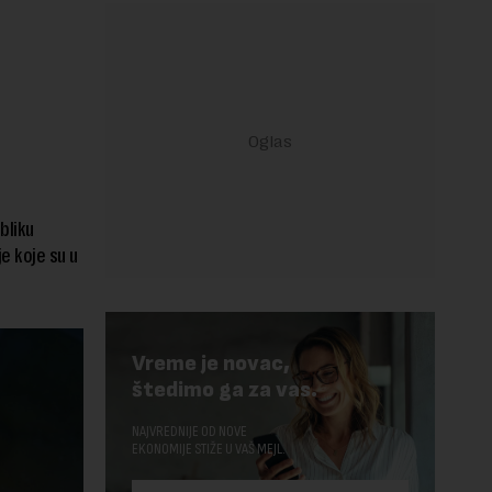
bliku
e koje su u
Vreme je novac,
štedimo ga za vas.
NAJVREDNIJE OD NOVE
EKONOMIJE STIŽE U VAŠ MEJL.