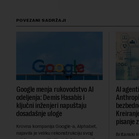
POVEZANI SADRŽAJI
Google menja rukovodstvo AI
AI agent
odeljenja: Demis Hasabis i
Anthropi
ključni inženjeri napuštaju
bezbedn
dosadašnje uloge
Kreiranje
pisanje 
Krovna kompanija Google-a, Alphabet,
najavila je veliku rekonstrukciju svog
Britanski I