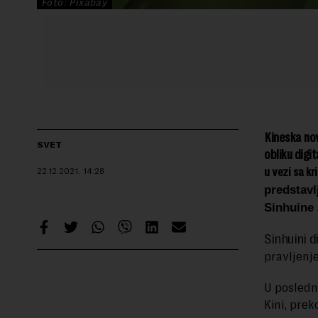
Foto: Pixabay
Kineska nov
SVET
obliku digit
u vezi sa k
22.12.2021.
14:28
predstavl
Sinhuine 
Sinhuini d
pravljenj
U posledn
Kini, prek