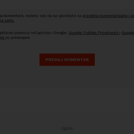
nja komentara, molimo vas da se upoznate sa
pravilima komentarisanja i p
ja sajta.
 zaštićen pomocu reCaptcha i Google.
Google Politika Privatnosti
i
Google
nja
su primenjeni.