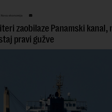
: Nova ekonomija
teri zaobilaze Panamski kanal, 
taj pravi gužve