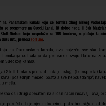
“ na Panamskom kanalu koje se formira zbog niskog vodostaj
da se preusmere na Suecki kanal, Rt dobre nade, ili čak Magela
Stolt-Nielsen koja raspolaže sa 166 brodova, naplaćuje kupc
 dužu rutu, prenosi
Fortune
.
toja na Panamskom kanalu, ova najveća svetska kom
 hemikalija odlučila je da preusmeri svoju flotu na zn
em Sueckog kanala.
ja) Stolt Tankers je shvatila da je usluga (transporta) kro
kanal poslednjih meseci postala sve nepouzdanija“, navela
 u mejlu.
 rekao da i drugi špediteri na sličan način rešavaju ovaj p
 je poručila da je njenim kupcima potrebna sigurnost da 