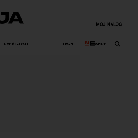
MOJ NALOG
SHOP
LEPŠI ŽIVOT
TECH