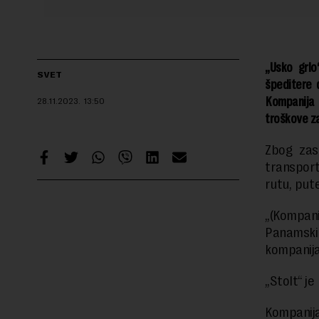
„Usko grlo
SVET
špeditere 
Kompanija 
28.11.2023.
13:50
troškove za
Zbog zas
transport
rutu, put
„(Kompani
Panamski 
kompanija
„Stolt“ je
Kompanija