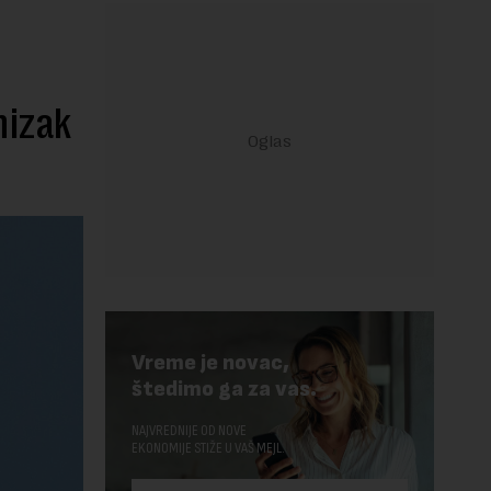
nizak
Vreme je novac,
štedimo ga za vas.
NAJVREDNIJE OD NOVE
EKONOMIJE STIŽE U VAŠ MEJL.