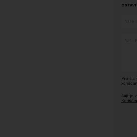
OSTAVI
Pre sla
korišćen
Sajt je
Korišće