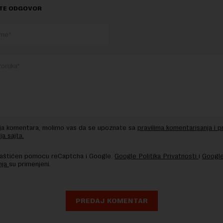
TE ODGOVOR
nja komentara, molimo vas da se upoznate sa
pravilima komentarisanja i p
ja sajta.
 zaštićen pomocu reCaptcha i Google.
Google Politika Privatnosti
i
Google
nja
su primenjeni.