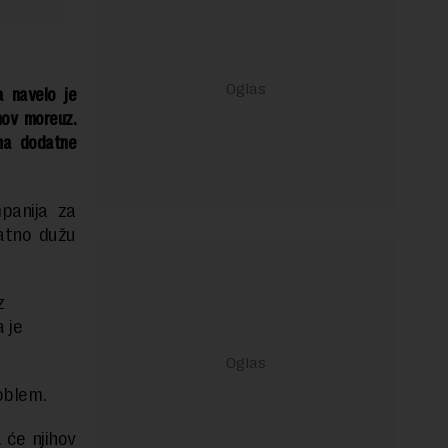
a navelo je
nov moreuz.
ima dodatne
panija za
batno dužu
z
 je
roblem.
će njihov