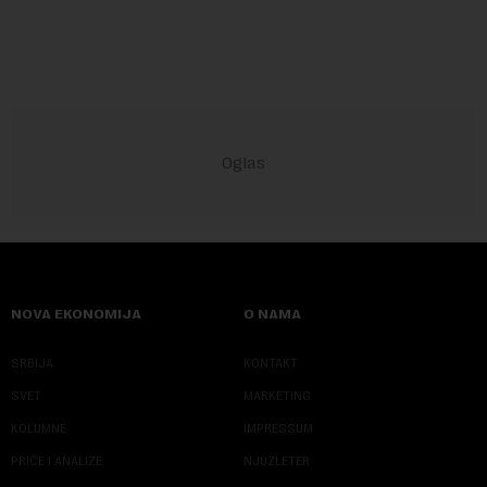
godina doneta isključivo nakon d...
NOVA EKONOMIJA
O NAMA
SRBIJA
KONTAKT
SVET
MARKETING
KOLUMNE
IMPRESSUM
PRIČE I ANALIZE
NJUZLETER