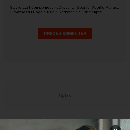
Sajt je zaštićen pomocu reCaptcha i Google.
Google Politika
Privatnosti
i
Google Uslovi Korišćenja
su primenjeni.
POVEZANI SADRŽAJI