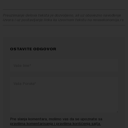
Preuzimanje delova teksta je dozvoljeno, ali uz obavezno navođenje
izvora i uz postavljanje linka ka izvornom tekstu na novaekonomija.rs
OSTAVITE ODGOVOR
Pre slanja komentara, molimo vas da se upoznate sa
pravilima komentarisanja i pravilima korišćenja sajta.