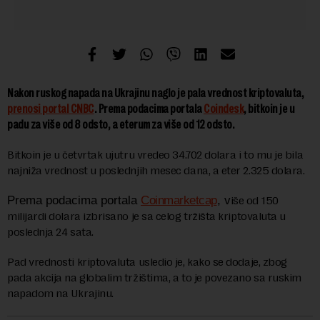
Nakon ruskog napada na Ukrajinu naglo je pala vrednost kriptovaluta,
prenosi portal CNBC
. Prema podacima portala
Coindesk
, bitkoin je u
padu za više od 8 odsto, a eterum za više od 12 odsto.
Bitkoin je u četvrtak ujutru vredeo 34.702 dolara i to mu je bila
najniža vrednost u poslednjih mesec dana, a eter 2.325 dolara.
Prema podacima portala
Coinmarketcap
, v
iše od 150
milijardi dolara izbrisano je sa celog tržišta kriptovaluta u
poslednja 24 sata.
Pad vrednosti kriptovaluta usledio je, kako se dodaje, zbog
pada akcija na globalim tržištima, a to je povezano sa ruskim
napadom na Ukrajinu.