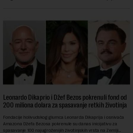
pokazalo da su ovi siste...
Leonardo Dikaprio i Džef Bezos pokrenuli fond od
200 miliona dolara za spasavanje retkih životinja
Fondacije holivudskog glumca Leonarda Dikaprija i osnivača
Amazona Džefa Bezosa pokrenule su danas inicijativu za
spasavanje 100 najugroženijih životinjskih vrsta na Zemlji