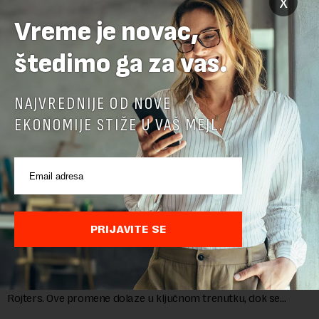
x
Vreme je novac,
štedimo ga za vas.
NAJVREDNIJE OD NOVE
EKONOMIJE STIŽE U VAŠ MEJL.
Google menja rukovodstvo AI odeljenja: Demis
Hasabis i ključni inženjeri napuštaju dosadašnje
PRIJAVITE SE
uloge
Krovna kompanija Google-a, Alphabet, najavila je veliku
rekonstrukciju svog odeljenja za veštačku inteligenciju, piše
Rojters. Ove promene dolaze u ključnom trenutku, dok se
kompanija suočava sa sve većim pr...