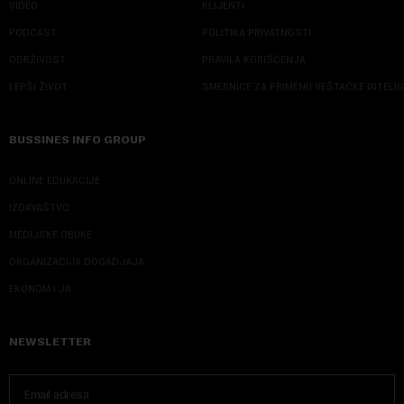
VIDEO
KLIJENTI
PODCAST
POLITIKA PRIVATNOSTI
ODRŽIVOST
PRAVILA KORIŠĆENJA
LEPŠI ŽIVOT
SMERNICE ZA PRIMENU VEŠTAČKE INTELI
BUSSINES INFO GROUP
ONLINE EDUKACIJE
IZDAVAŠTVO
MEDIJSKE OBUKE
ORGANIZACIJA DOGADJAJA
EKONOM I JA
NEWSLETTER