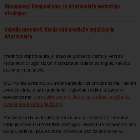
Bloomberg: Kompanijama za kriptovalute nedostaju
stručnjaci
Usledio preokret: Rusija sad predlaže legalizaciju
kriptovaluta
Vrednost kriptovaluta je, kako se podseća, često u vezi sa
kretanjem drugih rizičnih sredstava kojima se trguje, kao što
su, na primer, akcije.
SAD i Velika Britanija su uvele sankcije ruskim bankama, ruskim
zvaničnicima, a zabranjena je i trgovina ruskim državnim
Evropska unija bi, kako se dodaje, mogla da
obveznicama.
uvede nove sankcije Rusiji
.
Podseća se da su kriptovalute su pod pritiskom od trenutka
kada je bitkoin u novembru dostigao rekordnu vrednost od oko
69.000 dolara. Ipak, od tada, bitkoin je pao za skoro 50%.