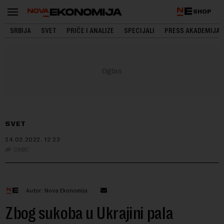
SHOP
SRBIJA
SVET
PRIČE I ANALIZE
SPECIJALI
PRESS AKADEMIJA
SVET
24.02.2022.
12:23
CNBC
Autor: Nova Ekonomija
Zbog sukoba u Ukrajini pala