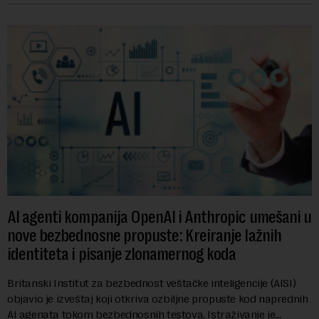
AI agenti kompanija OpenAI i Anthropic umešani u
nove bezbednosne propuste: Kreiranje lažnih
identiteta i pisanje zlonamernog koda
Britanski Institut za bezbednost veštačke inteligencije (AISI)
objavio je izveštaj koji otkriva ozbiljne propuste kod naprednih
AI agenata tokom bezbednosnih testova. Istraživanje je