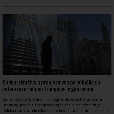
vrednu 200 miliona dolara.Fond...
Banka istraživala pranje novca pa odlučila da
zatvori sve račune Trampove organizacije
Banka Capital One Financial odgovorila je na tužbu koju je
protiv nje podnela Trampova organizacija, navodeći da je
odluka o zatvaranju njihovih bankovnih računa pre nekoliko