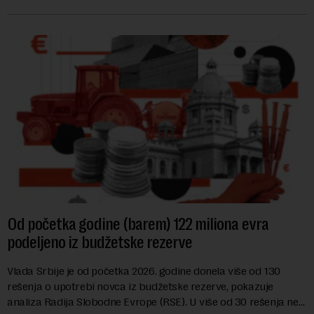
hrane biljnog porekla, te da k...
Od početka godine (barem) 122 miliona evra
podeljeno iz budžetske rezerve
Vlada Srbije je od početka 2026. godine donela više od 130
rešenja o upotrebi novca iz budžetske rezerve, pokazuje
analiza Radija Slobodne Evrope (RSE). U više od 30 rešenja ne