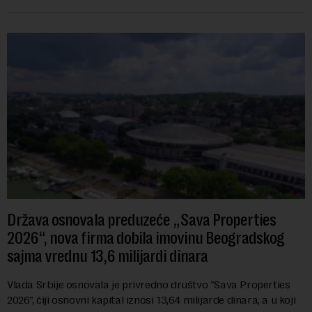
navodi se tačan iznos koji će ...
Država osnovala preduzeće „Sava Properties
2026“, nova firma dobila imovinu Beogradskog
sajma vrednu 13,6 milijardi dinara
Vlada Srbije osnovala je privredno društvo "Sava Properties
2026", čiji osnovni kapital iznosi 13,64 milijarde dinara, a u koji