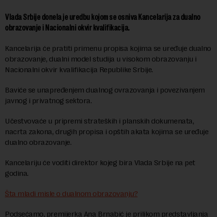
Vlada Srbije donela je uredbu kojom se osniva Kancelarija za dualno
obrazovanje i Nacionalni okvir kvalifikacija.
Kancelarija će pratiti primenu propisa kojima se uređuje dualno
obrazovanje, dualni model studija u visokom obrazovanju i
Nacionalni okvir kvalifikacija Republike Srbije.
Baviće se unapređenjem dualnog ovrazovanja i povezivanjem
javnog i privatnog sektora.
Učestvovaće u pripremi strateških i planskih dokumenata,
nacrta zakona, drugih propisa i opštih akata kojima se uređuje
dualno obrazovanje.
Kancelariju će voditi direktor kojeg bira Vlada Srbije na pet
godina.
Šta mladi misle o dualnom obrazovanju?
Podsećamo, premijerka Ana Brnabić je prilikom predstavljanja