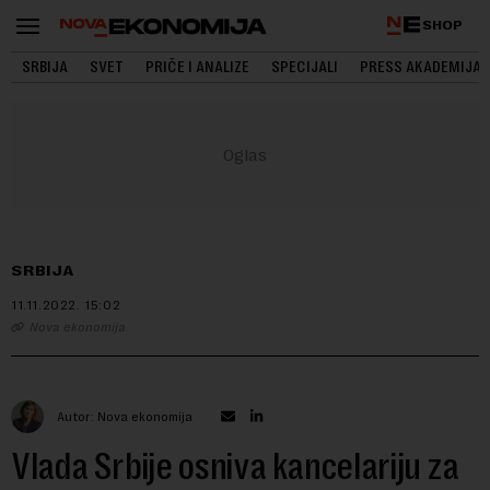
SHOP
SRBIJA
SVET
PRIČE I ANALIZE
SPECIJALI
PRESS AKADEMIJA
SRBIJA
11.11.2022.
15:02
Nova ekonomija
Autor: Nova ekonomija
Vlada Srbije osniva kancelariju za