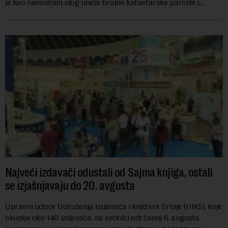
je kao nenovčani ulog unela brojne katastarske parcele i
objekte u okviru kompl...
Najveći izdavači odustali od Sajma knjiga, ostali
se izjašnjavaju do 20. avgusta
Upravni odbor Udruženja izdavača i knjižara Srbije (UIKS), koje
okuplja oko 140 izdavača, na sednici održanoj 6. avgusta