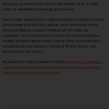
ekspozea za sastav nove Vlade Srbije istakla da će se dalje
raditi na unapređenju dualnog obrazovanja.
Ona je iznela podatak da je u generaciji koja je srednje stručno
obrazovanje završila 2020. godine, među učenicima koji su
školu pohađali po dualnom modelu, čak 69 odsto već
zaposleno, dok je od onih koji su školu završili po klasičnom
modelu 42 odsto dobilo posao. Kako je rekla, prosečna plata
srednjoškolaca po dualnom modelu je 80.441 dinara, a po
klasičnom 65.361 dinara.
Na inicijativu Unije poslodavaca Srbije,
krajem leta započeo je
rad na izmenama Zakona o dualnom obrazovanju i Zakona o
srednjem obrazovanju i vaspitanju.