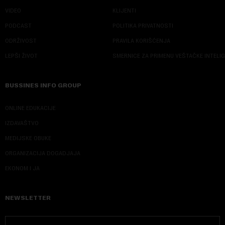
VIDEO
KLIJENTI
PODCAST
POLITIKA PRIVATNOSTI
ODRŽIVOST
PRAVILA KORIŠĆENJA
LEPŠI ŽIVOT
SMERNICE ZA PRIMENU VEŠTAČKE INTELI
BUSSINES INFO GROUP
ONLINE EDUKACIJE
IZDAVAŠTVO
MEDIJSKE OBUKE
ORGANIZACIJA DOGADJAJA
EKONOM I JA
NEWSLETTER