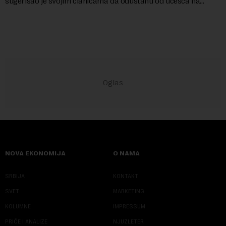
sugerisao je svojim članicama da odustanu od učešća na
predstojećem Sajmu knjiga. Vrem...
NOVA EKONOMIJA
O NAMA
SRBIJA
KONTAKT
SVET
MARKETING
KOLUMNE
IMPRESSUM
PRIČE I ANALIZE
NJUZLETER