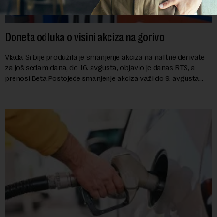
Doneta odluka o visini akciza na gorivo
Vlada Srbije produžila je smanjenje akciza na naftne derivate
za još sedam dana, do 16. avgusta, objavio je danas RTS, a
prenosi Beta.Postojeće smanjenje akciza važi do 9. avgusta
kao mera ublažavanja po...