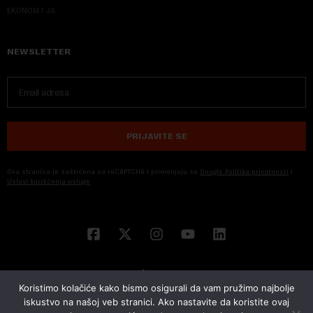
EKONOM I JA
NEWSLETTER
PRIJAVITE SE
Ova stranica je zaštićena sa reCAPTCHA i primenjuju se
Google Politika privatnosti
i
Uslovi korišćenja usluge
Koristimo kolačiće kako bismo osigurali da vam pružimo najbolje
iskustvo na našoj veb stranici. Ako nastavite da koristite ovaj