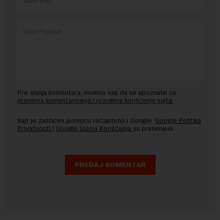
Pre slanja komentara, molimo vas da se upoznate sa
pravilima komentarisanja i pravilima korišćenja sajta.
Sajt je zaštićen pomocu reCaptcha i Google.
Google Politika
Privatnosti
i
Google Uslovi Korišćenja
su primenjeni.