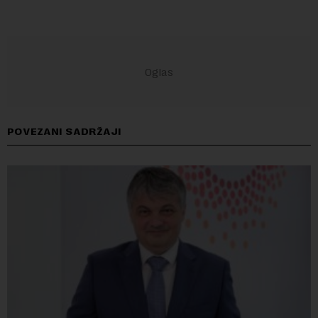
POVEZANI SADRŽAJI