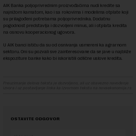
AIK Banka poljoprivrednim proizvođačima nudi kredite sa
najnižom kamatom, kao i sa rokovima i modelima otplate koji
su prilagođeni potrebama poljoprivrednika. Dodatnu
pogodnost predstavlja i dozvoljeni minus, ali i otplata kredita
na osnovu kooperacionog ugovora.
U AIK banci ističu da su od osnivanja usmereni ka agrarnom
sektoru. Oni su pozvali sve zainteresovane da se jave u najbliže
ekspoziture banke kako bi iskoristili odlične uslove kredita.
Preuzimanje delova teksta je dozvoljeno, ali uz obavezno navođenje
izvora i uz postavljanje linka ka izvornom tekstu na novaekonomija.rs
OSTAVITE ODGOVOR