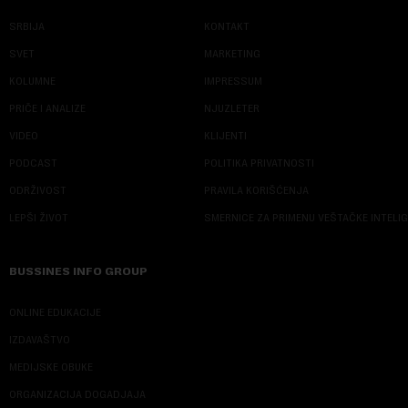
SRBIJA
KONTAKT
SVET
MARKETING
KOLUMNE
IMPRESSUM
PRIČE I ANALIZE
NJUZLETER
VIDEO
KLIJENTI
PODCAST
POLITIKA PRIVATNOSTI
ODRŽIVOST
PRAVILA KORIŠĆENJA
LEPŠI ŽIVOT
SMERNICE ZA PRIMENU VEŠTAČKE INTELI
BUSSINES INFO GROUP
ONLINE EDUKACIJE
IZDAVAŠTVO
MEDIJSKE OBUKE
ORGANIZACIJA DOGADJAJA