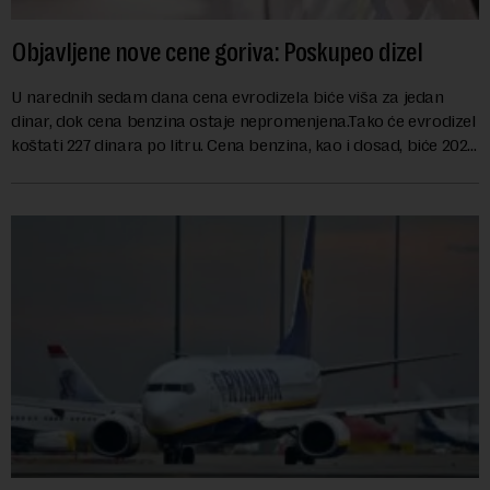
Objavljene nove cene goriva: Poskupeo dizel
U narednih sedam dana cena evrodizela biće viša za jedan
dinar, dok cena benzina ostaje nepromenjena.Tako će evrodizel
koštati 227 dinara po litru. Cena benzina, kao i dosad, biće 202
dinara po litru. ...