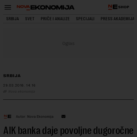
SHOP
SRBIJA
SVET
PRIČE I ANALIZE
SPECIJALI
PRESS AKADEMIJA
SRBIJA
29.03.2016.
14:16
Nova ekonomija
Autor: Nova Ekonomija
AIK banka daje povoljne dugoročne