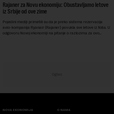
Rajaner za Novu ekonomiju: Obustavljamo letove
iz Srbije od ove zime
Pojedini mediji primetili su da je preko sistema rezervacija
avio-kompanija Ryanair (Rajaner) povukla sve letove iz Niša. U
odgovoru Novoj ekonomiji na pitanje o razlozima za ovo
povlačenje, ovaj avio-gigant...
NOVA EKONOMIJA
O NAMA