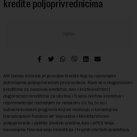
kredite poljoprivrednicima
AIK banka kreirala je povoljne kredite koji su namenjeni
potrebama poljoprivrednih proizvođača. Radi se o dugoročnim
kreditima za osnovna sredstva, kao i kratkoročnim i
dugoročnim kreditima za obrtna i trajna obrtna sredstva i
repromaterijal namenjen za nabavku. Uz to, tu su i
subvencionisani programi koji se realizuju u saradnji sa
Garancijskim fondom AP Vojvodina i Ministarstvom
poljoprivrede i zaštite životne sredine, kao i APEX linija
namenjena finansiranju investicija i trajnih obrtnih sredstava.