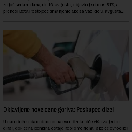
za još sedam dana, do 16. avgusta, objavio je danas RTS, a
prenosi Beta.Postojeće smanjenje akciza važi do 9. avgusta
kao mera ublažavanja po...
Objavljene nove cene goriva: Poskupeo dizel
U narednih sedam dana cena evrodizela biće viša za jedan
dinar, dok cena benzina ostaje nepromenjena.Tako će evrodizel