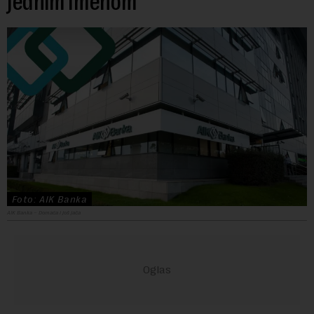
jednim imenom
Foto: AIK Banka
AIK Banka – Domaća i još jača