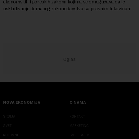
ekonomskih i poreskih zakona kojima se omogućava dalje
usklađivanje domaćeg zakonodavstva sa pravnim tekovinama
Evropske unije i ispunjavaju obaveze predvi...
NOVA EKONOMIJA
O NAMA
SRBIJA
KONTAKT
SVET
MARKETING
KOLUMNE
IMPRESSUM