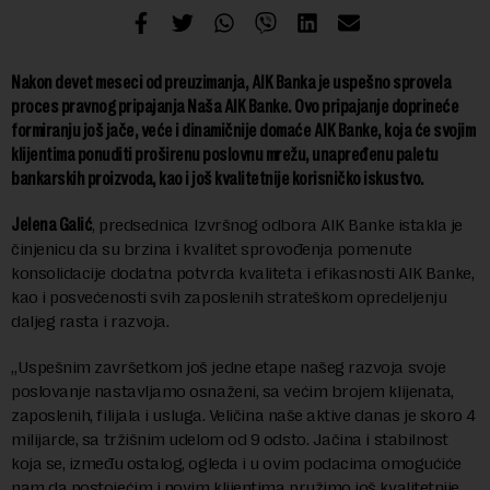
Nakon devet meseci od preuzimanja, AIK Banka je uspešno sprovela
proces pravnog pripajanja Naša AIK Banke. Ovo pripajanje doprineće
formiranju još jače, veće i dinamičnije domaće AIK Banke, koja će svojim
klijentima ponuditi proširenu poslovnu mrežu, unapređenu paletu
bankarskih proizvoda, kao i još kvalitetnije korisničko iskustvo.
Jelena Galić
, predsednica Izvršnog odbora AIK Banke istakla je
činjenicu da su brzina i kvalitet sprovođenja pomenute
konsolidacije dodatna potvrda kvaliteta i efikasnosti AIK Banke,
kao i posvećenosti svih zaposlenih strateškom opredeljenju
daljeg rasta i razvoja.
„Uspešnim završetkom još jedne etape našeg razvoja svoje
poslovanje nastavljamo osnaženi, sa većim brojem klijenata,
zaposlenih, filijala i usluga. Veličina naše aktive danas je skoro 4
milijarde, sa tržišnim udelom od 9 odsto. Jačina i stabilnost
koja se, između ostalog, ogleda i u ovim podacima omogućiće
nam da postojećim i novim klijentima pružimo još kvalitetnije