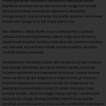
Prateći globalne trendove u bankarstvu nastoji da svojim
klijentima kontinuirano pruža inovativne usluge i proizvode
čime je svoj fokus usmerila ka digitalnom okruženju,
omogućavajući najsavremenije korisničko iskustvo i korišćenje
bankarskih usluga kroz AIK Online platformu.
Bez odlaska u filijalu Banke, brzo i jednostavno uz pomoć
računara ili mobilnog telefona, klijenti mogu otvoriti račun,
dobiti kredit ili platnu karticu, vršiti plaćanja i prenos sredstava
bez naknade, konvertovati valute, oročiti sredstva i koristiti
različite štedne proizvode.
Konsolidovani finansijski podaci AIK bankarske grupe u sklopu
koje posluje AIK Banka, kao njena vodeća članica, pokazuju
izuzetnu stabilnost ove finansijske institucije. Ukupna bilasna
suma na nivou grupe od gotovo 6 milijardi evra, praćena je i
snažnom kapitalnom osnovom od oko 0,9 milijardi eur sa
kapitalnom adekvatnošću preko 20 odsto, značajno iznad
proseka tržišta. Jasna strategija daljeg razvoja i usmerenost
ka pružanju usluga visokog kvaliteta klijentima sa kojima
sarađuje potvrđena je kroz bazu od više od 600.000 zadovoljnih