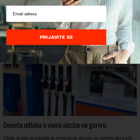
POVEZANI SADRŽAJI
PRIJAVITE SE
Doneta odluka o visini akciza na gorivo
Vlada Srbije produžila je smanjenje akciza na naftne derivate