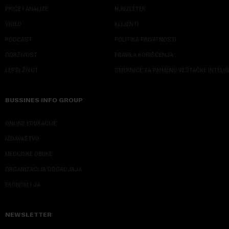
PRIČE I ANALIZE
NJUZLETER
VIDEO
KLIJENTI
PODCAST
POLITIKA PRIVATNOSTI
ODRŽIVOST
PRAVILA KORIŠĆENJA
LEPŠI ŽIVOT
SMERNICE ZA PRIMENU VEŠTAČKE INTELI
BUSSINES INFO GROUP
ONLINE EDUKACIJE
IZDAVAŠTVO
MEDIJSKE OBUKE
ORGANIZACIJA DOGADJAJA
EKONOM I JA
NEWSLETTER