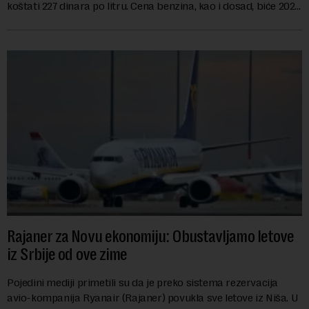
koštati 227 dinara po litru. Cena benzina, kao i dosad, biće 202
dinara po litru. ...
Rajaner za Novu ekonomiju: Obustavljamo letove
iz Srbije od ove zime
Pojedini mediji primetili su da je preko sistema rezervacija
avio-kompanija Ryanair (Rajaner) povukla sve letove iz Niša. U