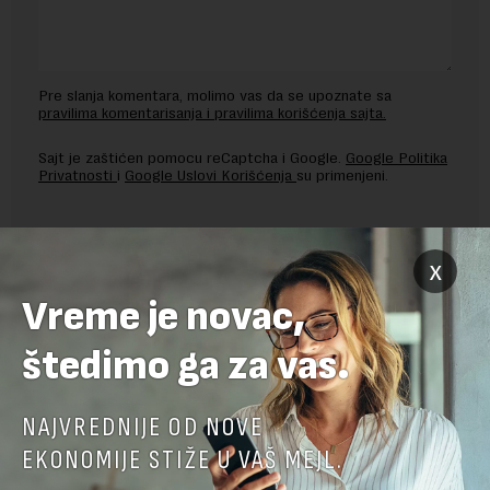
Pre slanja komentara, molimo vas da se upoznate sa
pravilima komentarisanja i pravilima korišćenja sajta.
Sajt je zaštićen pomocu reCaptcha i Google.
Google Politika
Privatnosti
i
Google Uslovi Korišćenja
su primenjeni.
x
Vreme je novac,
štedimo ga za vas.
NAJVREDNIJE OD NOVE
EKONOMIJE STIŽE U VAŠ MEJL.