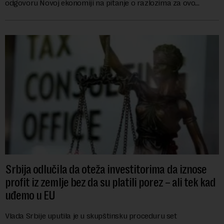
odgovoru Novoj ekonomiji na pitanje o razlozima za ovo
povlačenje, ovaj avio-gigant...
Srbija odlučila da oteža investitorima da iznose
profit iz zemlje bez da su platili porez – ali tek kad
uđemo u EU
Vlada Srbije uputila je u skupštinsku proceduru set