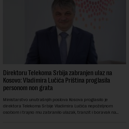
Direktoru Telekoma Srbija zabranjen ulaz na
Kosovo: Vladimira Lučića Priština proglasila
personom non grata
Ministarstvo unutrašnjih poslova Kosova proglasilo je
direktora Telekoma Srbije Vladimira Lučića nepoželjnom
osobom i trajno mu zabranilo ulazak, tranzit i boravak na
Kosovu, navodeći kao razlog njegove javn...