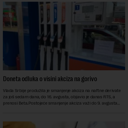
Doneta odluka o visini akciza na gorivo
Vlada Srbije produžila je smanjenje akciza na naftne derivate
za još sedam dana, do 16. avgusta, objavio je danas RTS, a
prenosi Beta.Postojeće smanjenje akciza važi do 9. avgusta
kao mera ublažavanja po...