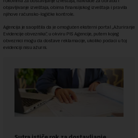
rokovima za dostavljanje izveštaja, naknade za obradu i
objavljivanje izveštaja, obima finansijskog izveštaja i pravila
njihove računsko-logičke kontrole.
Agencija je saopštila da je omogućen eksterni portal „Ažuriranje
Evidencije obveznika“, u okviru PIS Agencije, putem kojeg
obveznici mogu da dostave reklamacije, ukoliko podaci u toj
evidenciji nisu ažurni.