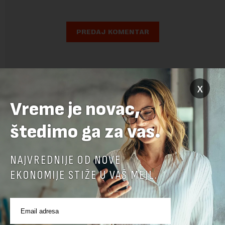
x
Vreme je novac,
štedimo ga za vas.
NAJVREDNIJE OD NOVE
EKONOMIJE STIŽE U VAŠ MEJL.
POVEZANI SADRŽAJI