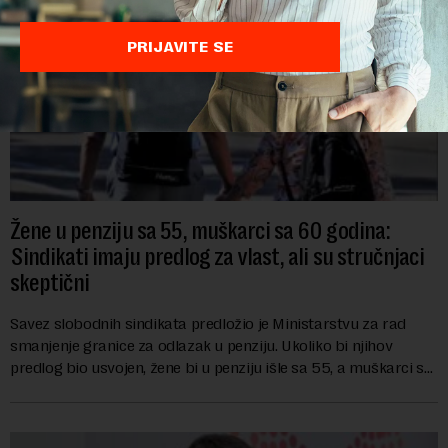
PRIJAVITE SE
Žene u penziju sa 55, muškarci sa 60 godina:
Sindikati imaju predlog za vlast, ali su stručnjaci
skeptični
Savez slobodnih sindikata predložio je Ministarstvu za rad
smanjenje granice za odlazak u penziju. Ukoliko bi njihov
predlog bio usvojen, žene bi u penziju išle sa 55, a muškarci sa
60 godina. Iako bi se ver...