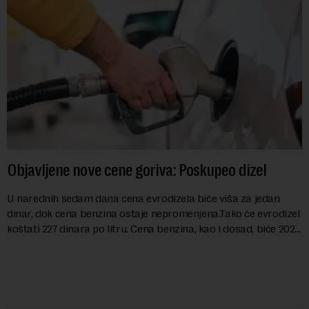
Objavljene nove cene goriva: Poskupeo dizel
U narednih sedam dana cena evrodizela biće viša za jedan
dinar, dok cena benzina ostaje nepromenjena.Tako će evrodizel
koštati 227 dinara po litru. Cena benzina, kao i dosad, biće 202
dinara po litru. ...