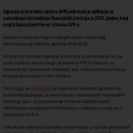
Agencija za privredne regsitre (APR) pokrenula je aplikaciju za
sastavljanje i dostavljanje finansijskih izveštaja za 2023. godinu, kojoj
se pristupa putem internet stranice APR-a.
Korisnici aplikaciji mogu pristupiti putem posebnog
informacionog sistema Agencije (PIS APR).
Na internet stranici Agencije ažurirane su informacije za sve
vrste zahteva koji se mogu dostaviti u PIS FI sistemu za
dostavljanje finansijskih izveštaja, kao i dokumentacija koja je
propisana za svaku vrstu zahteva.
Osim toga, za
preduzeća
je objavljeno tehničko uputstvo za
korišćenje Aplikacije za sastavljanje i dostavljanje finansijskih
izveštaja, kao i za potpisivanje zahteva kvalifikovanim
elektronskim potpisom ili sertifikatom u klaudu, navodi se u
saopštenju APR-a.
Takođe, na sajtu su objavljene i informacije u vezi sa zakonskim