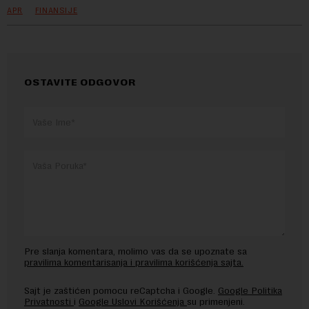
APR
FINANSIJE
OSTAVITE ODGOVOR
Pre slanja komentara, molimo vas da se upoznate sa
pravilima komentarisanja i pravilima korišćenja sajta.
Sajt je zaštićen pomocu reCaptcha i Google.
Google Politika
Privatnosti
i
Google Uslovi Korišćenja
su primenjeni.