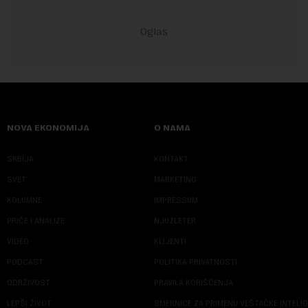
NOVA EKONOMIJA
O NAMA
SRBIJA
KONTAKT
SVET
MARKETING
KOLUMNE
IMPRESSUM
PRIČE I ANALIZE
NJUZLETER
VIDEO
KLIJENTI
PODCAST
POLITIKA PRIVATNOSTI
ODRŽIVOST
PRAVILA KORIŠĆENJA
LEPŠI ŽIVOT
SMERNICE ZA PRIMENU VEŠTAČKE INTELI