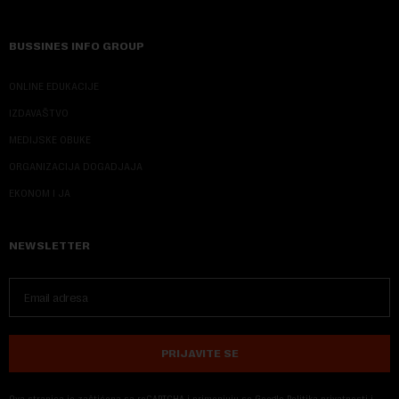
BUSSINES INFO GROUP
ONLINE EDUKACIJE
IZDAVAŠTVO
MEDIJSKE OBUKE
ORGANIZACIJA DOGADJAJA
EKONOM I JA
NEWSLETTER
PRIJAVITE SE
Ova stranica je zaštićena sa reCAPTCHA i primenjuju se
Google Politika privatnosti
i