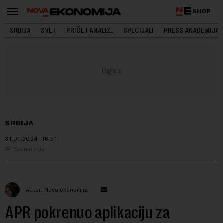
SHOP
SRBIJA
SVET
PRIČE I ANALIZE
SPECIJALI
PRESS AKADEMIJA
SRBIJA
31.01.2024.
16:51
Saopštenje
Autor: Nova ekonomija
APR pokrenuo aplikaciju za