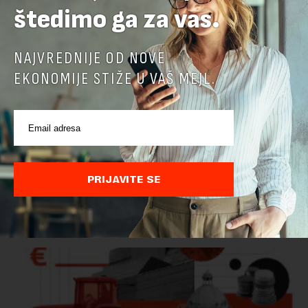
štedimo ga za vas.
NAJVREDNIJE OD NOVE
EKONOMIJE STIŽE U VAŠ MEJL.
Ministarstvo: EK potvrdila da je Srbija unapredila
kontrolu hrane biljnog porekla
Ministarstvo poljoprivrede, šumarstva i vodoprivrede saopštilo
PRIJAVITE SE
je danas da je Evropska komisija potvrdila da je Srbija
značajno unapredila sistem službenih kontrola bezbednosti
hrane biljnog porekla, te da k...