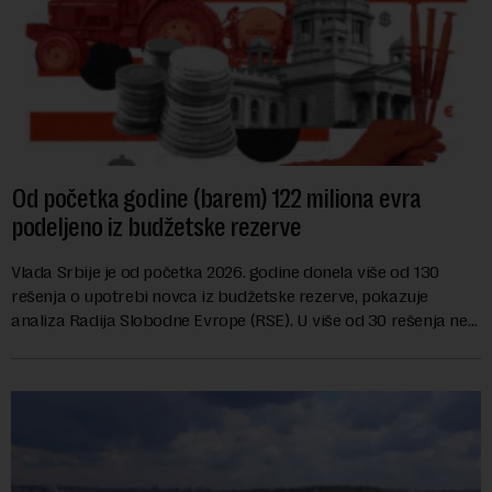
Od početka godine (barem) 122 miliona evra
podeljeno iz budžetske rezerve
Vlada Srbije je od početka 2026. godine donela više od 130
rešenja o upotrebi novca iz budžetske rezerve, pokazuje
analiza Radija Slobodne Evrope (RSE). U više od 30 rešenja ne
navodi se tačan iznos koji će ...