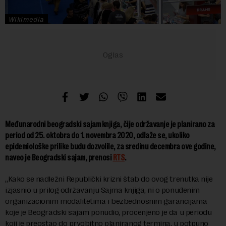
Wikimedia
Međunarodni beogradski sajam knjiga, čije održavanje je planirano za
period od 25. oktobra do 1. novembra 2020, odlaže se, ukoliko
epidemiološke prilike budu dozvolile, za sredinu decembra ove godine,
naveo je Beogradski sajam, prenosi
RTS
.
„Kako se nadležni Republički krizni štab do ovog trenutka nije
izjasnio u prilog održavanju Sajma knjiga, ni o ponuđenim
organizacionim modalitetima i bezbednosnim garancijama
koje je Beogradski sajam ponudio, procenjeno je da u periodu
koji je preostao do prvobitno planiranog termina, u potpuno