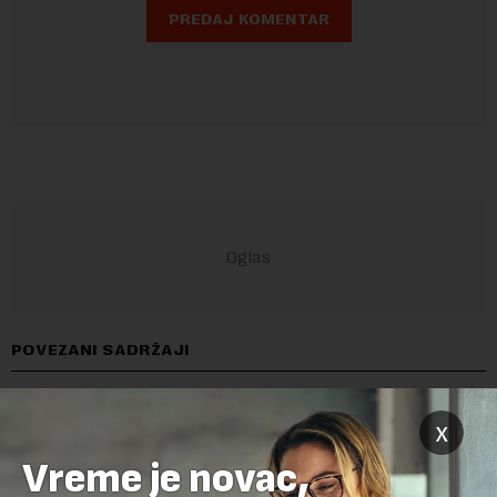
POVEZANI SADRŽAJI
x
Vreme je novac,