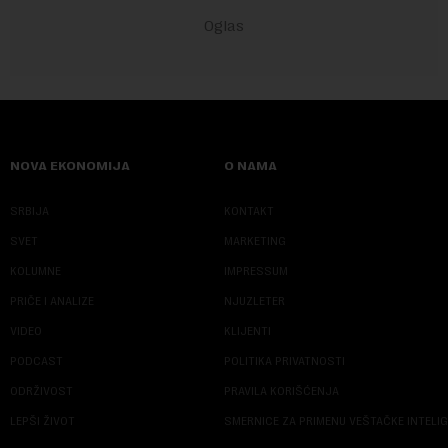
NOVA EKONOMIJA
O NAMA
SRBIJA
KONTAKT
SVET
MARKETING
KOLUMNE
IMPRESSUM
PRIČE I ANALIZE
NJUZLETER
VIDEO
KLIJENTI
PODCAST
POLITIKA PRIVATNOSTI
ODRŽIVOST
PRAVILA KORIŠĆENJA
LEPŠI ŽIVOT
SMERNICE ZA PRIMENU VEŠTAČKE INTELI