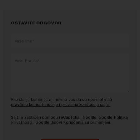
OSTAVITE ODGOVOR
Pre slanja komentara, molimo vas da se upoznate sa
pravilima komentarisanja i pravilima korišćenja sajta.
Sajt je zaštićen pomocu reCaptcha i Google.
Google Politika
Privatnosti
i
Google Uslovi Korišćenja
su primenjeni.