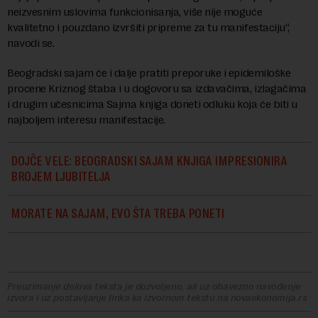
neizvesnim uslovima funkcionisanja, više nije moguće
kvalitetno i pouzdano izvršiti pripreme za tu manifestaciju“,
navodi se.
Beogradski sajam će i dalje pratiti preporuke i epidemiloške
procene Kriznog štaba i u dogovoru sa izdavačima, izlagačima
i drugim učesnicima Sajma knjiga doneti odluku koja će biti u
najboljem interesu manifestacije.
DOJČE VELE: BEOGRADSKI SAJAM KNJIGA IMPRESIONIRA
BROJEM LJUBITELJA
MORATE NA SAJAM, EVO ŠTA TREBA PONETI
Preuzimanje delova teksta je dozvoljeno, ali uz obavezno navođenje
izvora i uz postavljanje linka ka izvornom tekstu na novaekonomija.rs