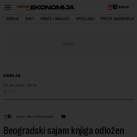
SHOP
SRBIJA
SVET
PRIČE I ANALIZE
SPECIJALI
PRESS AKADEMIJA
SRBIJA
22.09.2020.
14:14
RTS
Autor: Nova Ekonomija
Beogradski sajam knjiga odložen