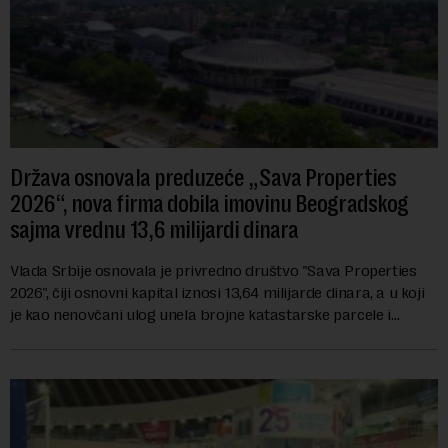
Država osnovala preduzeće „Sava Properties
2026“, nova firma dobila imovinu Beogradskog
sajma vrednu 13,6 milijardi dinara
Vlada Srbije osnovala je privredno društvo "Sava Properties
2026", čiji osnovni kapital iznosi 13,64 milijarde dinara, a u koji
je kao nenovčani ulog unela brojne katastarske parcele i
objekte u okviru kompl...