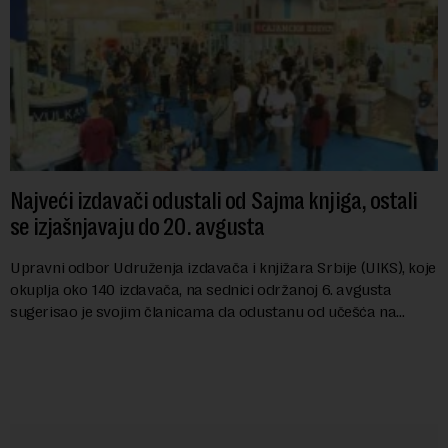
Najveći izdavači odustali od Sajma knjiga, ostali
se izjašnjavaju do 20. avgusta
Upravni odbor Udruženja izdavača i knjižara Srbije (UIKS), koje
okuplja oko 140 izdavača, na sednici održanoj 6. avgusta
sugerisao je svojim članicama da odustanu od učešća na
predstojećem Sajmu knjiga. Vrem...