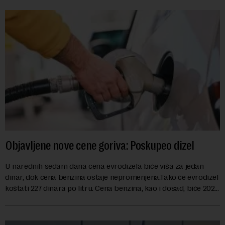
Objavljene nove cene goriva: Poskupeo dizel
U narednih sedam dana cena evrodizela biće viša za jedan
dinar, dok cena benzina ostaje nepromenjena.Tako će evrodizel
koštati 227 dinara po litru. Cena benzina, kao i dosad, biće 202
dinara po litru. ...