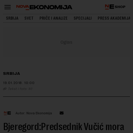
SHOP
SRBIJA
SVET
PRIČE I ANALIZE
SPECIJALI
PRESS AKADEMIJA
SRBIJA
19.01.2018.
10:00
Tekst i foto: N1
Autor: Nova Ekonomija
Bjeregord:Predsednik Vučić mora