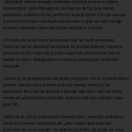
„Nažalost vidimo mnogo pritisaka i pretnji prema srpskim
novinarima“, kaže Bjeregord i dodaje da se taj broj samo
povećava, sudeći prema platformi koju je Savet Evrope usvojio
o slobodi štampe i bezbednosti novinara, gde se vide mnogi
primeri represije i povrede prava novinara u Srbiji.
On ističe da se to mora promeniti dok ne bude prekasno.
Osvrćući se na današnji sastanak sa predsednikom Vučićem,
predsednik EFJ kaže da je zadovoljan što predsednik želi da
sedne sa njim i delegacijom u misiji proučavanja medijskih
sloboda.
„Važno je za predsednika da bude postojan i čvrst u svom stavu
prema novinarstvu, prema slobodi medija, mora to da
podržava. Ne sme da dovodi u pitanje bilo šta u vezi sa time,
nema ali, jednostavno podržite slobodu štampe i tačka“, kaže
gost N1.
Ističe da je važno podržavati novinarstvo i rešavati slučajeve
kada su novinari napadani, jer „ako imate nekažnjivost,
pozivate na novo nasilje“. Dodaje da to treba da bude na vrhu