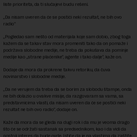
liste prioriteta, da ti slučajevi budu rešeni.
„Da nisam uveren da će se postići neki rezultat, ne bih ovo
radio“
„Pogledao sam nešto od materijala koje sam dobio, zbog toga
kažem da se takav stav mora promeniti tako da on pomaže i
podržava slobodne medije, ne treba da pokušava da pominje
medije kao „strane plaćenike“, agente i tako dalje“, kaže on.
Dodaje da mora da prokrene takvu retoriku, da čuva
novinarstvo i slobodne medije.
„Da ne verujem da treba da se borim za slobodu štampe, onda
ne bih dolazio u ovakve misije, da razgovaram sa vama, sa
predstavnicima vlasti, da nisam uveren da će se postići neki
rezultat ne bih ovo radio“, dodaje on.
Kaže da mora da se gleda na dugi rok i da mu je veoma drago
što će se održati sastanak sa predsednikom, kao i da vidi da
postoji interes da bude ovde. Ističe da je na vlastima da zaštite