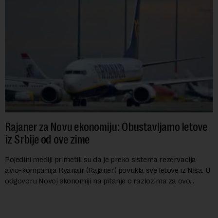
Rajaner za Novu ekonomiju: Obustavljamo letove
iz Srbije od ove zime
Pojedini mediji primetili su da je preko sistema rezervacija
avio-kompanija Ryanair (Rajaner) povukla sve letove iz Niša. U
odgovoru Novoj ekonomiji na pitanje o razlozima za ovo
povlačenje, ovaj avio-gigant...