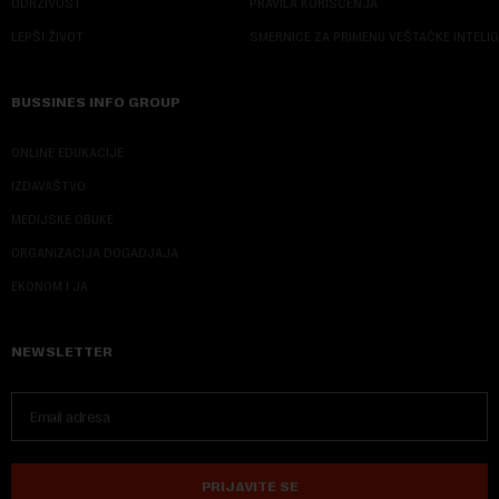
ODRŽIVOST
PRAVILA KORIŠĆENJA
LEPŠI ŽIVOT
SMERNICE ZA PRIMENU VEŠTAČKE INTELI
BUSSINES INFO GROUP
ONLINE EDUKACIJE
IZDAVAŠTVO
MEDIJSKE OBUKE
ORGANIZACIJA DOGADJAJA
EKONOM I JA
NEWSLETTER
PRIJAVITE SE