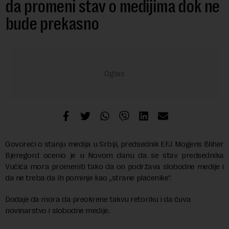
da promeni stav o medijima dok ne
bude prekasno
Govoreći o stanju medija u Srbiji, predsednik EFJ Mogens Bliher
Bjeregord ocenio je u Novom danu da se stav predsednika
Vučića mora promeniti tako da on podržava slobodne medije i
da ne treba da ih pominje kao „strane plaćenike“.
Dodaje da mora da preokrene takvu retoriku i da čuva
novinarstvo i slobodne medije.