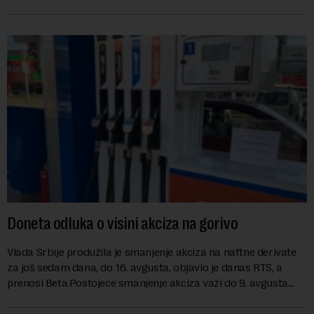
Kosovu, navodeći kao razlog njegove javn...
Doneta odluka o visini akciza na gorivo
Vlada Srbije produžila je smanjenje akciza na naftne derivate
za još sedam dana, do 16. avgusta, objavio je danas RTS, a
prenosi Beta.Postojeće smanjenje akciza važi do 9. avgusta
kao mera ublažavanja po...