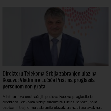
Direktoru Telekoma Srbija zabranjen ulaz na
Kosovo: Vladimira Lučića Priština proglasila
personom non grata
Ministarstvo unutrašnjih poslova Kosova proglasilo je
direktora Telekoma Srbije Vladimira Lučića nepoželjnom
osobom i trajno mu zabranilo ulazak, tranzit i boravak na