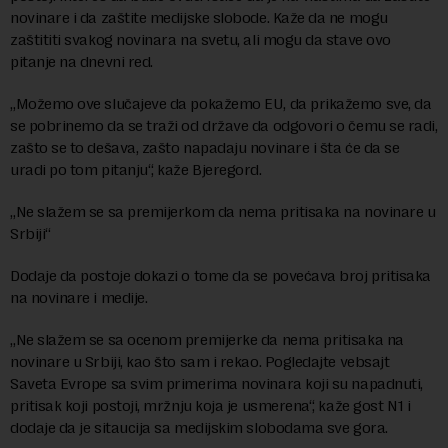
novinare i da zaštite medijske slobode. Kaže da ne mogu
zaštititi svakog novinara na svetu, ali mogu da stave ovo
pitanje na dnevni red.
„Možemo ove slučajeve da pokažemo EU, da prikažemo sve, da
se pobrinemo da se traži od države da odgovori o čemu se radi,
zašto se to dešava, zašto napadaju novinare i šta će da se
uradi po tom pitanju“, kaže Bjeregord.
„Ne slažem se sa premijerkom da nema pritisaka na novinare u
Srbiji“
Dodaje da postoje dokazi o tome da se povećava broj pritisaka
na novinare i medije.
„Ne slažem se sa ocenom premijerke da nema pritisaka na
novinare u Srbiji, kao što sam i rekao. Pogledajte vebsajt
Saveta Evrope sa svim primerima novinara koji su napadnuti,
pritisak koji postoji, mržnju koja je usmerena“, kaže gost N1 i
dodaje da je sitaucija sa medijskim slobodama sve gora.