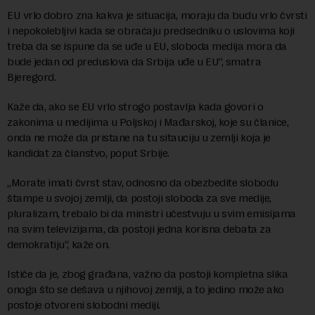
EU vrlo dobro zna kakva je situacija, moraju da budu vrlo čvrsti
i nepokolebljivi kada se obraćaju predsedniku o uslovima koji
treba da se ispune da se uđe u EU, sloboda medija mora da
bude jedan od preduslova da Srbija uđe u EU“, smatra
Bjeregord.
Kaže da, ako se EU vrlo strogo postavlja kada govori o
zakonima u medijima u Poljskoj i Mađarskoj, koje su članice,
onda ne može da pristane na tu sitauciju u zemlji koja je
kandidat za članstvo, poput Srbije.
„Morate imati čvrst stav, odnosno da obezbedite slobodu
štampe u svojoj zemlji, da postoji sloboda za sve medije,
pluralizam, trebalo bi da ministri učestvuju u svim emisijama
na svim televizijama, da postoji jedna korisna debata za
demokratiju“, kaže on.
Ističe da je, zbog građana, važno da postoji kompletna slika
onoga što se dešava u njihovoj zemlji, a to jedino može ako
postoje otvoreni slobodni mediji.