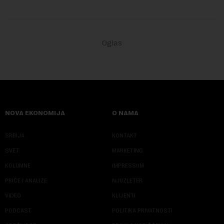
NOVA EKONOMIJA
O NAMA
SRBIJA
KONTAKT
SVET
MARKETING
KOLUMNE
IMPRESSUM
PRIČE I ANALIZE
NJUZLETER
VIDEO
KLIJENTI
PODCAST
POLITIKA PRIVATNOSTI