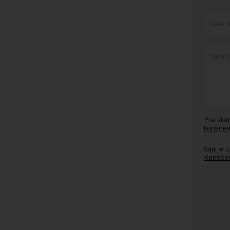
Pre sla
korišćen
Sajt je
Korišće