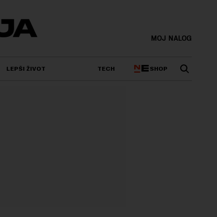
MOJ NALOG
SHOP
LEPŠI ŽIVOT
TECH