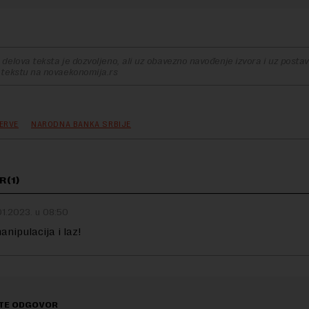
delova teksta je dozvoljeno, ali uz obavezno navođenje izvora i uz postavl
 tekstu na novaekonomija.rs
ERVE
NARODNA BANKA SRBIJE
R(1)
01.2023. u 08:50
anipulacija i laz!
TE ODGOVOR