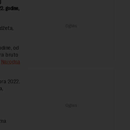
j
2. godine,
džeta,
odine, od
ra bruto
e
Narodna
bra 2022.
a,
zna