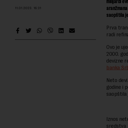
milijardi e
aranžmana k
11.01.2023.
16:31
saopštila j
Prva tran
radi refi
Ovo je uje
2000. god
devizne r
banka Srb
Neto devi
godine i 
saopštila
Iznos net
sredstva