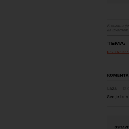
Preuzimanje 
ka izvornom
TEMA:
DEVIZNE REZ
KOMENTA
Laza
12.
Sve je to m
OSTAVI