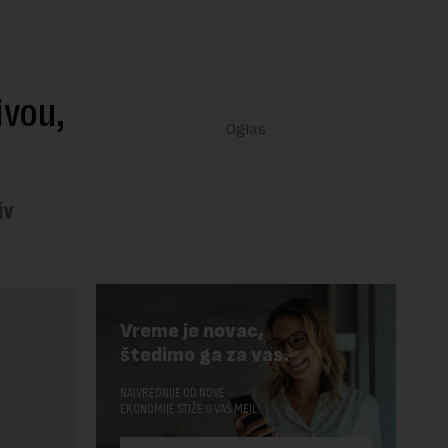
ivou,
iv
Vreme je novac,
štedimo ga za vas.
NAJVREDNIJE OD NOVE
EKONOMIJE STIŽE U VAŠ MEJL.