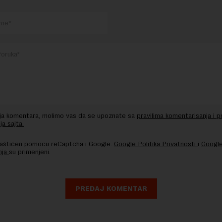
nja komentara, molimo vas da se upoznate sa
pravilima komentarisanja i p
ja sajta.
 zaštićen pomocu reCaptcha i Google.
Google Politika Privatnosti
i
Google
nja
su primenjeni.