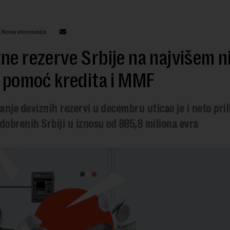
: Nova ekonomija
ne rezerve Srbije na najvišem n
z pomoć kredita i MMF
nje deviznih rezervi u decembru uticao je i neto pril
dobrenih Srbiji u iznosu od 885,8 miliona evra