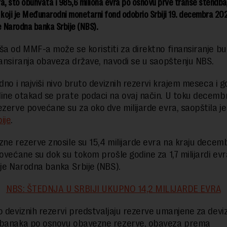
vra, što obuhvata i 985,6 miliona evra po osnovu prve tranše stendba
oji je Međunarodni monetarni fond odobrio Srbiji 19. decembra 202
e Narodna banka Srbije (NBS).
ša od MMF-a može se koristiti za direktno finansiranje bu
nansiranja obaveza države, navodi se u saopštenju NBS.
dno i najviši nivo bruto deviznih rezervi krajem meseca i g
ine otakad se prate podaci na ovaj način. U toku decemb
ezerve povećane su za oko dve milijarde evra, saopštila j
ije
.
zne rezerve znosile su 15,4 milijarde evra na kraju decem
povećane su dok su tokom prošle godine za 1,7 milijardi evr
 je Narodna banka Srbije (NBS).
NBS: ŠTEDNJA U SRBIJI UKUPNO 14,2 MILIJARDE EVRA
o deviznih rezervi predstvaljaju rezerve umanjene za devi
 banaka po osnovu obavezne rezerve, obaveza prema