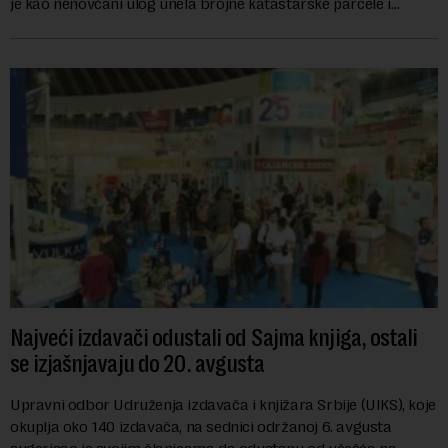
je kao nenovčani ulog unela brojne katastarske parcele i
objekte u okviru kompl...
Najveći izdavači odustali od Sajma knjiga, ostali
se izjašnjavaju do 20. avgusta
Upravni odbor Udruženja izdavača i knjižara Srbije (UIKS), koje
okuplja oko 140 izdavača, na sednici održanoj 6. avgusta