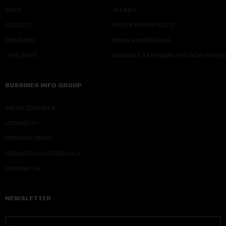
VIDEO
KLIJENTI
PODCAST
POLITIKA PRIVATNOSTI
ODRŽIVOST
PRAVILA KORIŠĆENJA
LEPŠI ŽIVOT
SMERNICE ZA PRIMENU VEŠTAČKE INTELI
BUSSINES INFO GROUP
ONLINE EDUKACIJE
IZDAVAŠTVO
MEDIJSKE OBUKE
ORGANIZACIJA DOGADJAJA
EKONOM I JA
NEWSLETTER