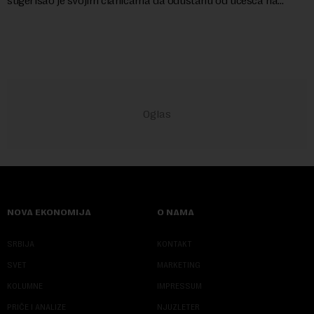
sugerisao je svojim članicama da odustanu od učešća na
predstojećem Sajmu knjiga. Vrem...
NOVA EKONOMIJA
O NAMA
SRBIJA
KONTAKT
SVET
MARKETING
KOLUMNE
IMPRESSUM
PRIČE I ANALIZE
NJUZLETER