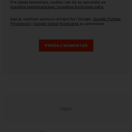
Pre slanja komentara, molimo vas da se upoznate sa
pravilima komentarisanja i pravilima korišćenja sajta.
Sajt je zaštićen pomocu reCaptcha i Google.
Google Politika
Privatnosti
i
Google Uslovi Korišćenja
su primenjeni.