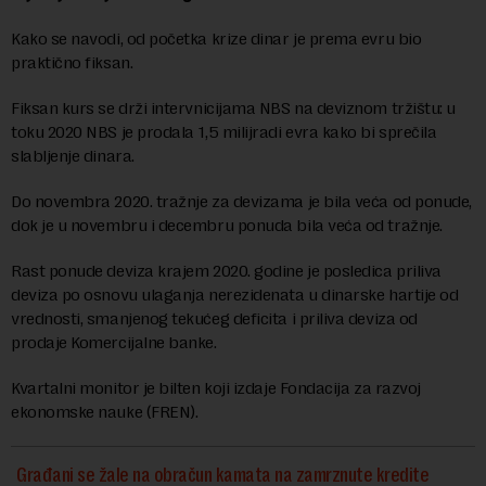
Kako se navodi, od početka krize dinar je prema evru bio
praktično fiksan.
Fiksan kurs se drži intervnicijama NBS na deviznom tržištu: u
toku 2020 NBS je prodala 1,5 milijradi evra kako bi sprečila
slabljenje dinara.
Do novembra 2020. tražnje za devizama je bila veća od ponude,
dok je u novembru i decembru ponuda bila veća od tražnje.
Rast ponude deviza krajem 2020. godine je posledica priliva
deviza po osnovu ulaganja nerezidenata u dinarske hartije od
vrednosti, smanjenog tekućeg deficita i priliva deviza od
prodaje Komercijalne banke.
Kvartalni monitor je bilten koji izdaje Fondacija za razvoj
ekonomske nauke (FREN).
Građani se žale na obračun kamata na zamrznute kredite