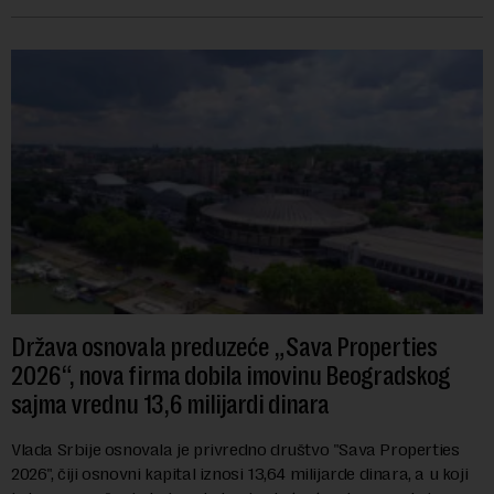
navodi se tačan iznos koji će ...
Država osnovala preduzeće „Sava Properties
2026“, nova firma dobila imovinu Beogradskog
sajma vrednu 13,6 milijardi dinara
Vlada Srbije osnovala je privredno društvo "Sava Properties
2026", čiji osnovni kapital iznosi 13,64 milijarde dinara, a u koji