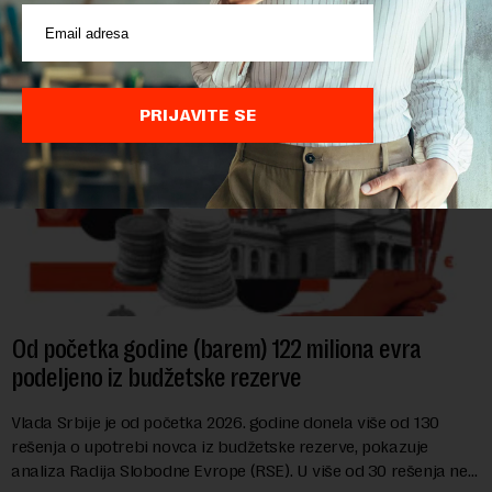
hrane biljnog porekla, te da k...
PRIJAVITE SE
Od početka godine (barem) 122 miliona evra
podeljeno iz budžetske rezerve
Vlada Srbije je od početka 2026. godine donela više od 130
rešenja o upotrebi novca iz budžetske rezerve, pokazuje
analiza Radija Slobodne Evrope (RSE). U više od 30 rešenja ne