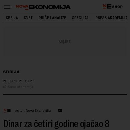
SHOP
SRBIJA
SVET
PRIČE I ANALIZE
SPECIJALI
PRESS AKADEMIJA
SRBIJA
26.03.2021.
10:27
Nova ekonomija
Autor: Nova Ekonomija
Dinar za četiri godine ojačao 8