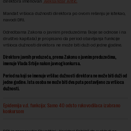
direktora imenovan
Aleksandar Antić.
Mandat vršioca dužnosti direktora po ovom rešenju je istekao,
navodi DRI.
Odredbama Zakona o javnim preduzećima (koje se odnose i na
društvo kapitala) je propisano da period obavljanja funkcije
vršioca dužnosti direktora ne može biti duži od jedne godine.
Direktore javnih preduzeća, prema Zakonu o javnim preduzećima,
imenuje Vlada Srbije nakon javnog konkursa.
Period na koji se imenuje vršilac dužnosti direktora ne može biti duži od
jedne godine. Ista osoba ne može biti dva puta postavljeno za vršioca
dužnosti.
Epidemija v.d. funkcija: Samo 40 odsto rukovodilaca izabrano
konkursom