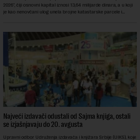
2026", čiji osnovni kapital iznosi 13,64 milijarde dinara, a u koji
je kao nenovčani ulog unela brojne katastarske parcele i
objekte u okviru kompl...
Najveći izdavači odustali od Sajma knjiga, ostali
se izjašnjavaju do 20. avgusta
Upravni odbor Udruženja izdavača i knjižara Srbije (UIKS), koje