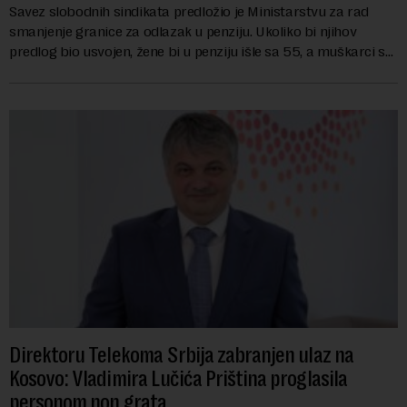
Savez slobodnih sindikata predložio je Ministarstvu za rad
smanjenje granice za odlazak u penziju. Ukoliko bi njihov
predlog bio usvojen, žene bi u penziju išle sa 55, a muškarci sa
60 godina. Iako bi se ver...
Direktoru Telekoma Srbija zabranjen ulaz na
Kosovo: Vladimira Lučića Priština proglasila
personom non grata