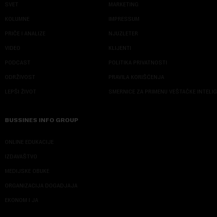
SVET
MARKETING
KOLUMNE
IMPRESSUM
PRIČE I ANALIZE
NJUZLETER
VIDEO
KLIJENTI
PODCAST
POLITIKA PRIVATNOSTI
ODRŽIVOST
PRAVILA KORIŠĆENJA
LEPŠI ŽIVOT
SMERNICE ZA PRIMENU VEŠTAČKE INTELI
BUSSINES INFO GROUP
ONLINE EDUKACIJE
IZDAVAŠTVO
MEDIJSKE OBUKE
ORGANIZACIJA DOGADJAJA
EKONOM I JA