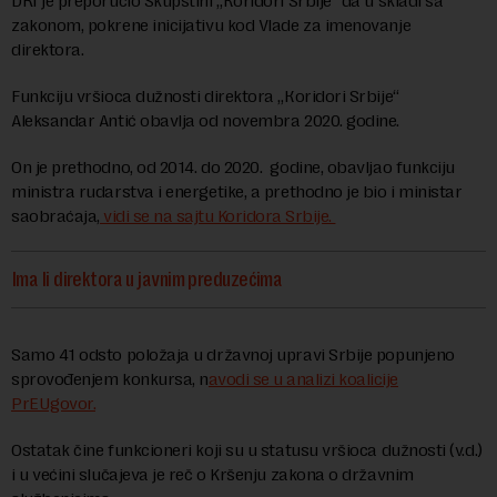
DRI je preporučio Skupštini „Кoridori Srbije“ da u skladi sa
zakonom, pokrene inicijativu kod Vlade za imenovanje
direktora.
Funkciju vršioca dužnosti direktora „Кoridori Srbije“
Aleksandar Antić obavlja od novembra 2020. godine.
On je prethodno, od 2014. do 2020. godine, obavljao funkciju
ministra rudarstva i energetike, a prethodno je bio i ministar
saobraćaja,
vidi se na sajtu Koridora Srbije.
Ima li direktora u javnim preduzećima
Samo 41 odsto položaja u državnoj upravi Srbije popunjeno
sprovođenjem konkursa, n
avodi se u analizi koalicije
PrEUgovor.
Ostatak čine funkcioneri koji su u statusu vršioca dužnosti (v.d.)
i u većini slučajeva je reč o Kršenju zakona o državnim