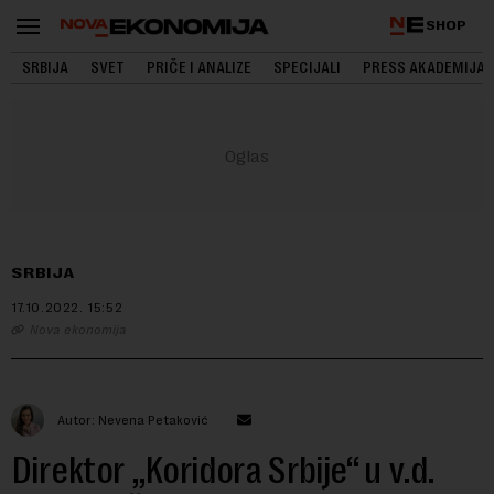
SHOP
SRBIJA
SVET
PRIČE I ANALIZE
SPECIJALI
PRESS AKADEMIJA
SRBIJA
17.10.2022.
15:52
Nova ekonomija
Autor: Nevena Petaković
Direktor „Koridora Srbije“ u v.d.