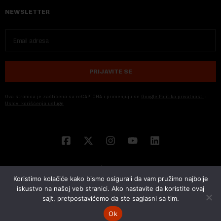
NEWSLETTER
PRIJAVITE SE
Ova stranica je zaštićena sa reCAPTCHA i primenjuju se
Google Politika privatnosti
i
Uslovi korišćenja usluge
Koristimo kolačiće kako bismo osigurali da vam pružimo najbolje
iskustvo na našoj veb stranici. Ako nastavite da koristite ovaj
sajt, pretpostavićemo da ste saglasni sa tim.
© 2026 NOVA EKONOMIJA | SVA PRAVA ZADŽANA | DEVELOPED BY
CUBES
Ok