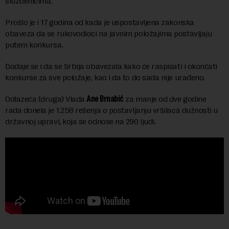
službenicima.
Prošlo je i 17 godina od kada je uspostavljena zakonska
obaveza da se rukovodioci na javnim položajima postavljaju
putem konkursa.
Dodaje se i da se Srbija obavezala kako će raspisati i okončati
konkurse za sve položaje, kao i da to do sada nije urađeno.
Odlazeća (druga) Vlada
Ane Brnabić
za manje od dve godine
rada donela je 1.258 rešenja o postavljanju vršilaca dužnosti u
državnoj upravi, koja se odnose na 290 ljudi.