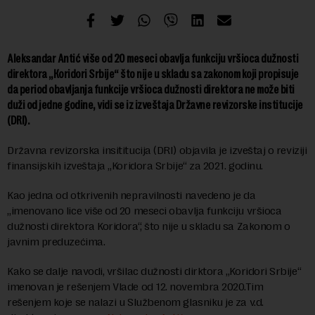
Aleksandar Antić više od 20 meseci obavlja funkciju vršioca dužnosti
direktora „Кoridori Srbije“ što nije u skladu sa zakonom koji propisuje
da period obavljanja funkcije vršioca dužnosti direktora ne može biti
duži od jedne godine, vidi se iz izveštaja Državne revizorske institucije
(DRI).
Državna revizorska insititucija (DRI) objavila je izveštaj o reviziji
finansijskih izveštaja „Koridora Srbije“ za 2021. godinu.
Kao jedna od otkrivenih nepravilnosti navedeno je da
„imenovano lice više od 20 meseci obavlja funkciju vršioca
dužnosti direktora Koridora“, što nije u skladu sa Zakonom o
javnim preduzećima.
Kako se dalje navodi, vršilac dužnosti dirktora „Koridori Srbije“
imenovan je rešenjem Vlade od 12. novembra 2020.Tim
rešenjem koje se nalazi u Službenom glasniku je za v.d.