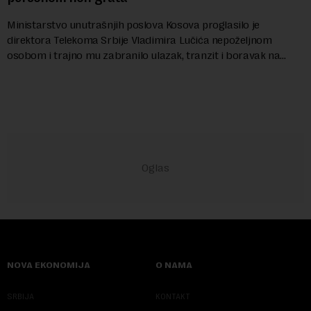
Ministarstvo unutrašnjih poslova Kosova proglasilo je
direktora Telekoma Srbije Vladimira Lučića nepoželjnom
osobom i trajno mu zabranilo ulazak, tranzit i boravak na
Kosovu, navodeći kao razlog njegove javn...
NOVA EKONOMIJA
O NAMA
SRBIJA
KONTAKT