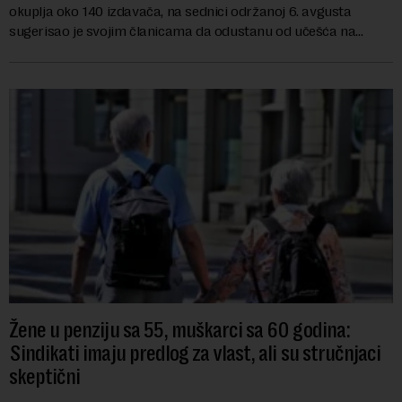
okuplja oko 140 izdavača, na sednici održanoj 6. avgusta
sugerisao je svojim članicama da odustanu od učešća na
predstojećem Sajmu knjiga. Vrem...
Žene u penziju sa 55, muškarci sa 60 godina:
Sindikati imaju predlog za vlast, ali su stručnjaci
skeptični