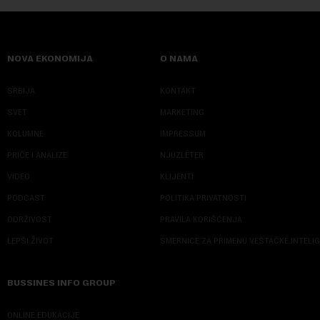
NOVA EKONOMIJA
O NAMA
SRBIJA
KONTAKT
SVET
MARKETING
KOLUMNE
IMPRESSUM
PRIČE I ANALIZE
NJUZLETER
VIDEO
KLIJENTI
PODCAST
POLITIKA PRIVATNOSTI
ODRŽIVOST
PRAVILA KORIŠĆENJA
LEPŠI ŽIVOT
SMERNICE ZA PRIMENU VEŠTAČKE INTELI
BUSSINES INFO GROUP
ONLINE EDUKACIJE