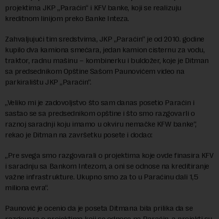
projektima JKP „Paraćin“ i KFV banke, koji se realizuju
kreditnom linijom preko Banke Inteza.
Zahvaljujući tim sredstvima, JKP „Paraćin“ je od 2010. godine
kupilo dva kamiona smećara, jedan kamion cisternu za vodu,
traktor, radnu mašinu – kombinerku i buldožer, koje je Ditman
sa predsednikom Opštine Sašom Paunovićem video na
parkiralištu JKP „Paraćin“.
„Veliko mi je zadovoljstvo što sam danas posetio Paraćin i
sastao se sa predsednikom opštine i što smo razgovarli o
raznoj saradnji koju imamo u okviru nemačke KFW banke“,
rekao je Ditman na završetku posete i dodao:
„Pre svega smo razgovarali o projektima koje ovde finasira KFV
i saradnju sa Bankom Intezom, a oni se odnose na kreditiranje
važne infrastrukture. Ukupno smo za to u Paraćinu dali 1,5
miliona evra“.
Paunović je ocenio da je poseta Ditmana bila prilika da se
razgovara o projektima koji se odnose na Paraćin, a projekti su