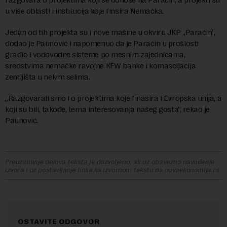
u više oblasti i institucija koje finsira Nemačka.
Jedan od tih projekta su i nove mašine u okviru JKP „Paraćin“,
dodao je Paunović i napomenuo da je Paraćin u prošlosti
gradio i vodovodne sisteme po mesnim zajednicama,
sredstvima nemačke ravojne KFW banke i komascijacija
zemljišta u nekim selima.
„Razgovarali smo i o projektima koje finasira i Evropska unija, a
koji su bili, takođe, tema interesovanja našeg gosta“, rekao je
Paunović.
Preuzimanje delova teksta je dozvoljeno, ali uz obavezno navođenje
izvora i uz postavljanje linka ka izvornom tekstu na novaekonomija.rs
OSTAVITE ODGOVOR