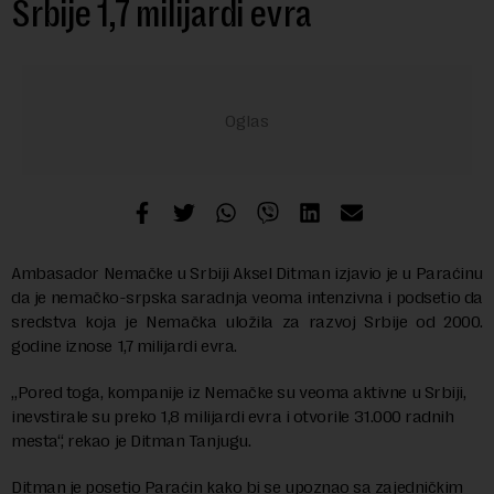
Srbije 1,7 milijardi evra
Ambasador Nemačke u Srbiji Aksel Ditman izjavio je u Paraćinu
da je nemačko-srpska saradnja veoma intenzivna i podsetio da
sredstva koja je Nemačka uložila za razvoj Srbije od 2000.
godine iznose 1,7 milijardi evra.
„Pored toga, kompanije iz Nemačke su veoma aktivne u Srbiji,
inevstirale su preko 1,8 milijardi evra i otvorile 31.000 radnih
mesta“, rekao je Ditman Tanjugu.
Ditman je posetio Paraćin kako bi se upoznao sa zajedničkim