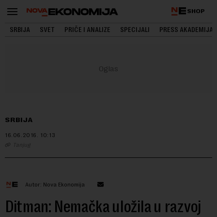
SHOP
SRBIJA
SVET
PRIČE I ANALIZE
SPECIJALI
PRESS AKADEMIJA
SRBIJA
16.06.2016.
10:13
Tanjug
Autor: Nova Ekonomija
Ditman: Nemačka uložila u razvoj