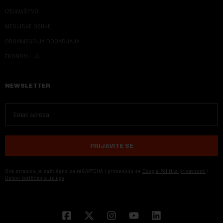
IZDAVAŠTVO
MEDIJSKE OBUKE
ORGANIZACIJA DOGADJAJA
EKONOM I JA
NEWSLETTER
PRIJAVITE SE
Ova stranica je zaštićena sa reCAPTCHA i primenjuju se
Google Politika privatnosti
i
Uslovi korišćenja usluge