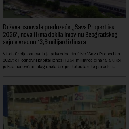
Država osnovala preduzeće „Sava Properties
2026“, nova firma dobila imovinu Beogradskog
sajma vrednu 13,6 milijardi dinara
Vlada Srbije osnovala je privredno društvo "Sava Properties
2026", čiji osnovni kapital iznosi 13,64 milijarde dinara, a u koji
je kao nenovčani ulog unela brojne katastarske parcele i
objekte u okviru kompl...