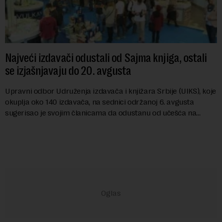
Najveći izdavači odustali od Sajma knjiga, ostali
se izjašnjavaju do 20. avgusta
Upravni odbor Udruženja izdavača i knjižara Srbije (UIKS), koje
okuplja oko 140 izdavača, na sednici održanoj 6. avgusta
sugerisao je svojim članicama da odustanu od učešća na
predstojećem Sajmu knjiga. Vrem...