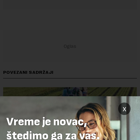
POVEZANI SADRŽAJI
x
Vreme je novac,
štedimo ga za vas.