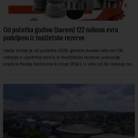
Od početka godine (barem) 122 miliona evra
podeljeno iz budžetske rezerve
Vlada Srbije je od početka 2026. godine donela više od 130
rešenja o upotrebi novca iz budžetske rezerve, pokazuje
analiza Radija Slobodne Evrope (RSE). U više od 30 rešenja ne
navodi se tačan iznos koji će ...