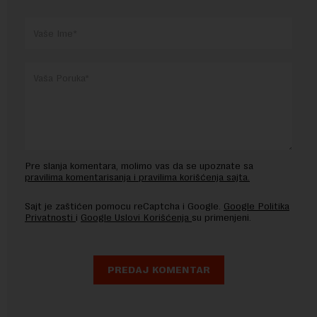
Pre slanja komentara, molimo vas da se upoznate sa
pravilima komentarisanja i pravilima korišćenja sajta.
Sajt je zaštićen pomocu reCaptcha i Google.
Google Politika
Privatnosti
i
Google Uslovi Korišćenja
su primenjeni.