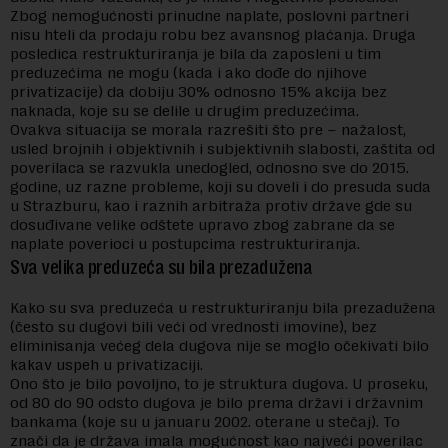
Zbog nemogućnosti prinudne naplate, poslovni partneri
nisu hteli da prodaju robu bez avansnog plaćanja. Druga
posledica restrukturiranja je bila da zaposleni u tim
preduzećima ne mogu (kada i ako dođe do njihove
privatizacije) da dobiju 30% odnosno 15% akcija bez
naknada, koje su se delile u drugim preduzećima.
Ovakva situacija se morala razrešiti što pre – nažalost,
usled brojnih i objektivnih i subjektivnih slabosti, zaštita od
poverilaca se razvukla unedogled, odnosno sve do 2015.
godine, uz razne probleme, koji su doveli i do presuda suda
u Strazburu, kao i raznih arbitraža protiv države gde su
dosuđivane velike odštete upravo zbog zabrane da se
naplate poverioci u postupcima restrukturiranja.
Sva velika preduzeća su bila prezadužena
Kako su sva preduzeća u restrukturiranju bila prezadužena
(često su dugovi bili veći od vrednosti imovine), bez
eliminisanja većeg dela dugova nije se moglo očekivati bilo
kakav uspeh u privatizaciji.
Ono što je bilo povoljno, to je struktura dugova. U proseku,
od 80 do 90 odsto dugova je bilo prema državi i državnim
bankama (koje su u januaru 2002. oterane u stečaj). To
znači da je država imala mogućnost kao najveći poverilac