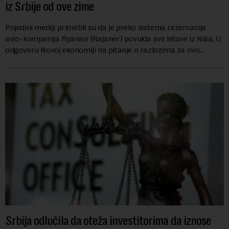
iz Srbije od ove zime
Pojedini mediji primetili su da je preko sistema rezervacija
avio-kompanija Ryanair (Rajaner) povukla sve letove iz Niša. U
odgovoru Novoj ekonomiji na pitanje o razlozima za ovo
povlačenje, ovaj avio-gigant...
Srbija odlučila da oteža investitorima da iznose