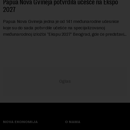
Papua Nova Gvineja potvrdila učešće na Ekspo
2027
Papua Nova Gvineja jedna je od 141 međunarodne učesnice
koje su do sada potvrdile učešće na specijalizovanoj
međunarodnoj izložbi "Ekspu 2027" Beograd, gde će predstaviti
i kao državu sa najvećom jezičkom ra...
NOVA EKONOMIJA
O NAMA