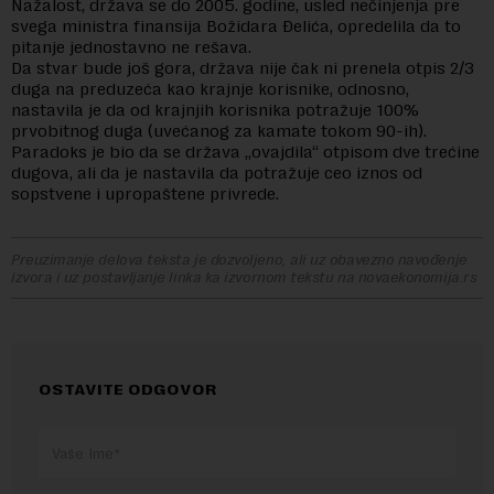
Nažalost, država se do 2005. godine, usled nečinjenja pre
svega ministra finansija Božidara Đelića, opredelila da to
pitanje jednostavno ne rešava.
Da stvar bude još gora, država nije čak ni prenela otpis 2/3
duga na preduzeća kao krajnje korisnike, odnosno,
nastavila je da od krajnjih korisnika potražuje 100%
prvobitnog duga (uvećanog za kamate tokom 90-ih).
Paradoks je bio da se država „ovajdila“ otpisom dve trećine
dugova, ali da je nastavila da potražuje ceo iznos od
sopstvene i upropaštene privrede.
Preuzimanje delova teksta je dozvoljeno, ali uz obavezno navođenje
izvora i uz postavljanje linka ka izvornom tekstu na novaekonomija.rs
OSTAVITE ODGOVOR