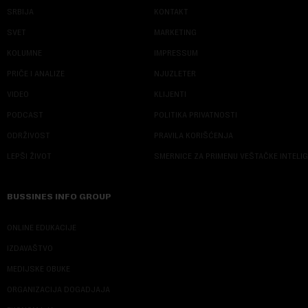
SRBIJA
KONTAKT
SVET
MARKETING
KOLUMNE
IMPRESSUM
PRIČE I ANALIZE
NJUZLETER
VIDEO
KLIJENTI
PODCAST
POLITIKA PRIVATNOSTI
ODRŽIVOST
PRAVILA KORIŠĆENJA
LEPŠI ŽIVOT
SMERNICE ZA PRIMENU VEŠTAČKE INTELI
BUSSINES INFO GROUP
ONLINE EDUKACIJE
IZDAVAŠTVO
MEDIJSKE OBUKE
ORGANIZACIJA DOGADJAJA