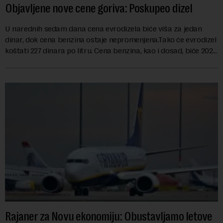
Objavljene nove cene goriva: Poskupeo dizel
U narednih sedam dana cena evrodizela biće viša za jedan
dinar, dok cena benzina ostaje nepromenjena.Tako će evrodizel
koštati 227 dinara po litru. Cena benzina, kao i dosad, biće 202
dinara po litru. ...
Rajaner za Novu ekonomiju: Obustavljamo letove