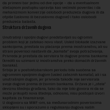
da primeni bar jednu od dve opcije – da u eventualnom
stečajnom postupku upravlja kao većinski poverilac i da
mehanizmom konverzije oslobodi preduzeća dugova ili da
otpiše (uslovno ili bezuslovno dugove) i tako oslobodi
preduzeća balasta.
Struktura državnih dugova
Unutrašnji i spoljni dugovi predstavljali su ogromni
problem koji je zatekao novu vlast. Usled blokade izazvane
sankcijama, prestala su plaćanja prema inostranstvu, ali su
strani poverioci nastavili da „kamate“ svoja potraživanja.
Privreda je prestala da servisira te dugove prema bankama
(krediti su uzimani iz inostranstva preko domaćih državnih
banaka).
Srbija je u postoktobarskom periodu bila suočena sa
ogromnim spoljnim dugom (usled zateznih kamata), ali i sa
unutrašnjim dugom, jer privreda takođe nije servisirala
svoje dugove prema državnim bankama. Država je i „otela“
deviznu štednju građana, tako da nije bilo govora ni da se
može prikupiti nova štednja, odnosno, nisu postojali izvori
kapitala za finansiranje.
U dogovoru sa MMF-om, sa međunarodnim poveriocima
sklopljeni su i sporazumi o regulisanju dugova naših