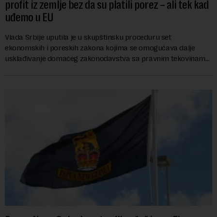
profit iz zemlje bez da su platili porez – ali tek kad
uđemo u EU
Vlada Srbije uputila je u skupštinsku proceduru set
ekonomskih i poreskih zakona kojima se omogućava dalje
usklađivanje domaćeg zakonodavstva sa pravnim tekovinama
Evropske unije i ispunjavaju obaveze predvi...