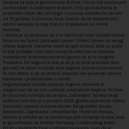
banaka za koje je garantovala država, i to su bili sporazumi
sa Pariskim i Londonskim klubom. Tim sporazumima je
predviđen otpis oko 2/3 duga i vraćanje ostatka na period
od 15 godina. U prevodu, to je značilo da se inopoverioci
odriču kamata na dug koje su pripisivane za vreme
sankcija.
I danas je za diskusiju da li bi iole čvršći stav srpske strane
(koju su na žalost zastupali Labus i Dinkić) doveo do većeg
otpisa dugova. Iskustva nekih drugih država, koje su posle
Srbije pribegle restrukturiranju (a nisu bile ni izložene
sankcijama ni bombardovane) govori da je to moguće.
Posledica tih dogovora bila je da je država preuzela (kao
garant) na sebe vraćanje svih dugova prema poveriocima
ta dva kluba, a da se država pojavila kao poverilac prema
bankama i preduzećima u zemlji.
Regulisanjem otplate spoljnih dugova otvorena je
mogućnost da se reši i pitanje unutrašnjih dugova. Država
je ofanzivno krenula da se bavi „čišćenjem“ bankarskog
sektora tako što je u januaru 2002. godine pokrenula stečaj
nad četiri najveće državne banke: Beogradske banke,
Beobanke, Jugobanke i Investbanke. Posle tih stečaja,
doneta je odluka da se konvertuju potraživanja države koja
je garantovala za kredite Pariskog i Londonskog kluba
(PLK) u kapital države u ostalim bankama, tako da je