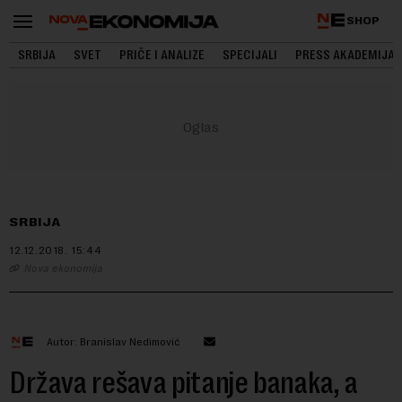
SHOP
SRBIJA
SVET
PRIČE I ANALIZE
SPECIJALI
PRESS AKADEMIJA
SRBIJA
12.12.2018.
15:44
Nova ekonomija
Autor: Branislav Nedimović
Država rešava pitanje banaka, a