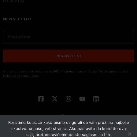
EKONOM I JA
NEWSLETTER
PRIJAVITE SE
Ova stranica je zaštićena sa reCAPTCHA i primenjuju se
Google Politika privatnosti
i
Uslovi korišćenja usluge
Koristimo kolačiće kako bismo osigurali da vam pružimo najbolje
iskustvo na našoj veb stranici. Ako nastavite da koristite ovaj
sajt, pretpostavićemo da ste saglasni sa tim.