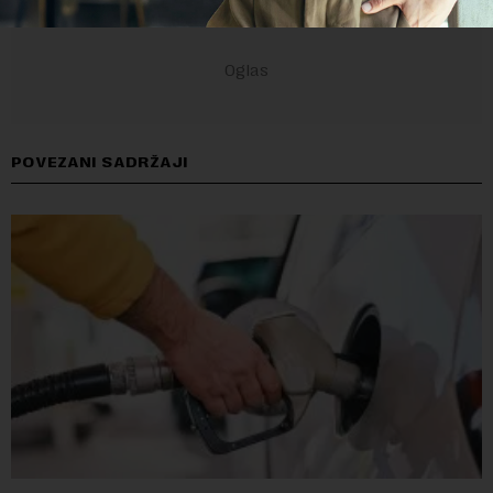
POVEZANI SADRŽAJI