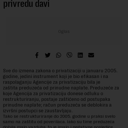
privredu davi
Sve do izmena zakona o privatizaciji u januaru 2005.
godine, jedini instrument koji je bio efikasan i na
raspolaganju Agencije za privatizaciju bila je
zaštita
preduzeća od prinudne naplate. Preduzeće za
koje Agencija za privatizaciju donese odluku o
restrukturiranju, postaje zaštićeno od postupaka
prinudne naplate; račun preduzeća se deblokira a
izvršni postupci se zaustavljaju.
Tako se restrukturiranje do 2005. godine u praksi svelo
samo na zaštitu od poverilaca. Iako su time preduzeća
dobila malo vazduha, to je imalo i negativne posledice.