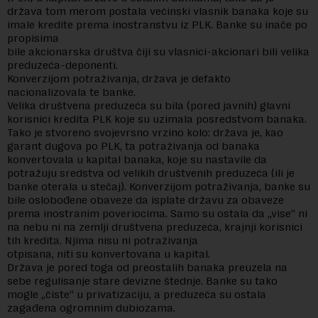
država tom merom postala većinski vlasnik banaka koje su
imale kredite prema inostranstvu iz PLK. Banke su inače po
propisima
bile akcionarska društva čiji su vlasnici-akcionari bili velika
preduzeća-deponenti.
Konverzijom potraživanja, država je defakto
nacionalizovala te banke.
Velika društvena preduzeća su bila (pored javnih) glavni
korisnici kredita PLK koje su uzimala posredstvom banaka.
Tako je stvoreno svojevrsno vrzino kolo: država je, kao
garant dugova po PLK, ta potraživanja od banaka
konvertovala u kapital banaka, koje su nastavile da
potražuju sredstva od velikih društvenih preduzeća (ili je
banke oterala u stečaj). Konverzijom potraživanja, banke su
bile oslobođene obaveze da isplate državu za obaveze
prema inostranim poveriocima. Samo su ostala da „vise“ ni
na nebu ni na zemlji društvena preduzeća, krajnji korisnici
tih kredita. Njima nisu ni potraživanja
otpisana, niti su konvertovana u kapital.
Država je pored toga od preostalih banaka preuzela na
sebe regulisanje stare devizne štednje. Banke su tako
mogle „čiste“ u privatizaciju, a preduzeća su ostala
zagađena ogromnim dubiozama.