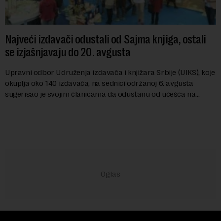
Najveći izdavači odustali od Sajma knjiga, ostali
se izjašnjavaju do 20. avgusta
Upravni odbor Udruženja izdavača i knjižara Srbije (UIKS), koje
okuplja oko 140 izdavača, na sednici održanoj 6. avgusta
sugerisao je svojim članicama da odustanu od učešća na
predstojećem Sajmu knjiga. Vrem...