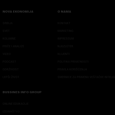
NOVA EKONOMIJA
O NAMA
SRBIJA
KONTAKT
SVET
MARKETING
KOLUMNE
IMPRESSUM
PRIČE I ANALIZE
NJUZLETER
VIDEO
KLIJENTI
PODCAST
POLITIKA PRIVATNOSTI
ODRŽIVOST
PRAVILA KORIŠĆENJA
LEPŠI ŽIVOT
SMERNICE ZA PRIMENU VEŠTAČKE INTELI
BUSSINES INFO GROUP
ONLINE EDUKACIJE
IZDAVAŠTVO