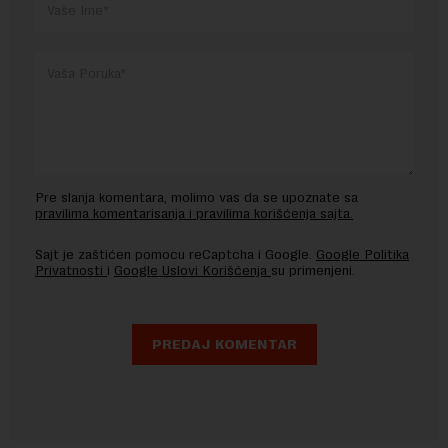
Pre slanja komentara, molimo vas da se upoznate sa
pravilima komentarisanja i pravilima korišćenja sajta.
Sajt je zaštićen pomocu reCaptcha i Google.
Google Politika
Privatnosti
i
Google Uslovi Korišćenja
su primenjeni.