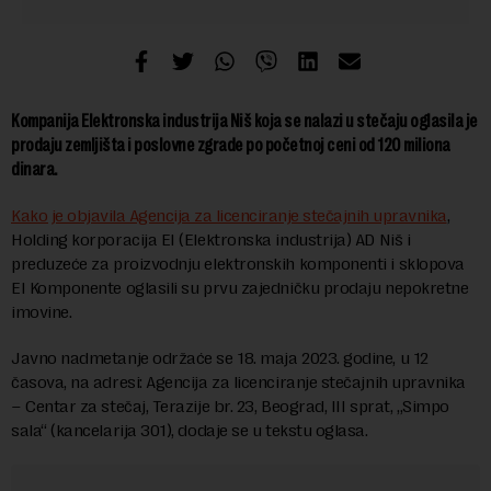
Kompanija Elektronska industrija Niš koja se nalazi u stečaju oglasila je
prodaju zemljišta i poslovne zgrade po početnoj ceni od 120 miliona
dinara.
Kako je objavila Agencija za licenciranje stečajnih upravnika
,
Holding korporacija EI (Elektronska industrija) AD Niš i
preduzeće za proizvodnju elektronskih komponenti i sklopova
EI Komponente oglasili su prvu zajedničku prodaju nepokretne
imovine.
Javno nadmetanje održaće se 18. maja 2023. godine, u 12
časova, na adresi: Agencija za licenciranje stečajnih upravnika
– Centar za stečaj, Terazije br. 23, Beograd, III sprat, „Simpo
sala“ (kancelarija 301), dodaje se u tekstu oglasa.