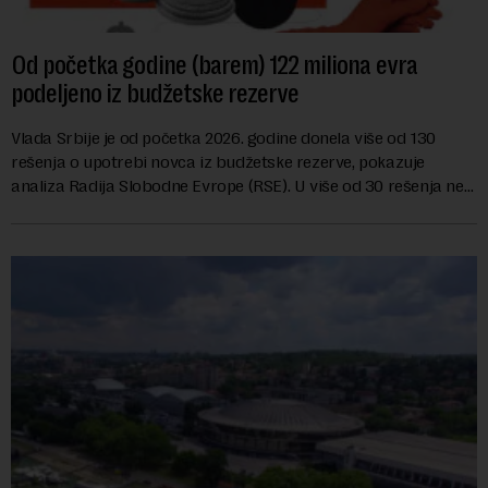
Od početka godine (barem) 122 miliona evra
podeljeno iz budžetske rezerve
Vlada Srbije je od početka 2026. godine donela više od 130
rešenja o upotrebi novca iz budžetske rezerve, pokazuje
analiza Radija Slobodne Evrope (RSE). U više od 30 rešenja ne
navodi se tačan iznos koji će ...