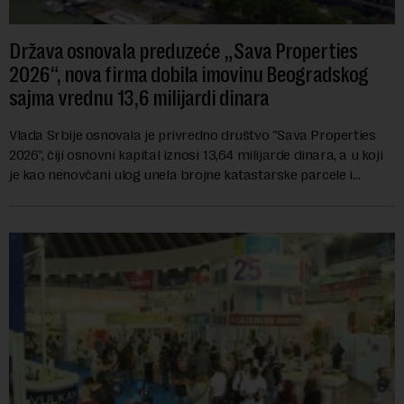
Država osnovala preduzeće „Sava Properties
2026“, nova firma dobila imovinu Beogradskog
sajma vrednu 13,6 milijardi dinara
Vlada Srbije osnovala je privredno društvo "Sava Properties
2026", čiji osnovni kapital iznosi 13,64 milijarde dinara, a u koji
je kao nenovčani ulog unela brojne katastarske parcele i
objekte u okviru kompl...