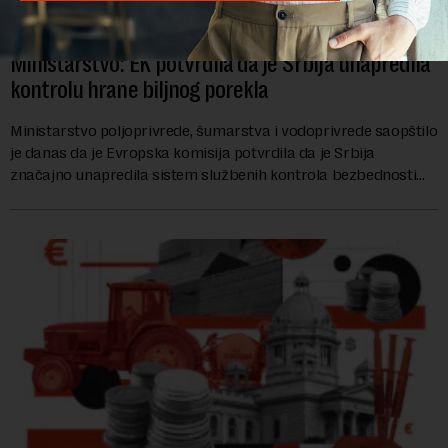
Ministarstvo: EK potvrdila da je Srbija unapredila
kontrolu hrane biljnog porekla
Ministarstvo poljoprivrede, šumarstva i vodoprivrede saopštilo
je danas da je Evropska komisija potvrdila da je Srbija
značajno unapredila sistem službenih kontrola bezbednosti
hrane biljnog porekla, te da k...