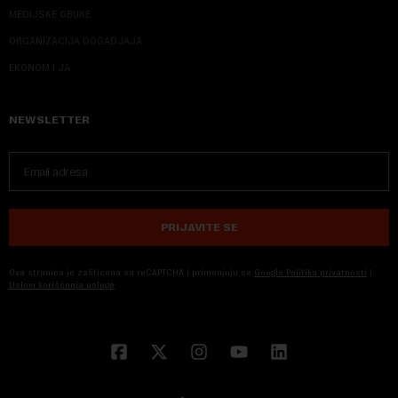
MEDIJSKE OBUKE
ORGANIZACIJA DOGADJAJA
EKONOM I JA
NEWSLETTER
PRIJAVITE SE
Ova stranica je zaštićena sa reCAPTCHA i primenjuju se
Google Politika privatnosti
i
Uslovi korišćenja usluge