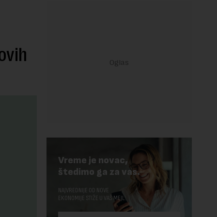
ovih
Vreme je novac,
štedimo ga za vas.
NAJVREDNIJE OD NOVE
EKONOMIJE STIŽE U VAŠ MEJL.