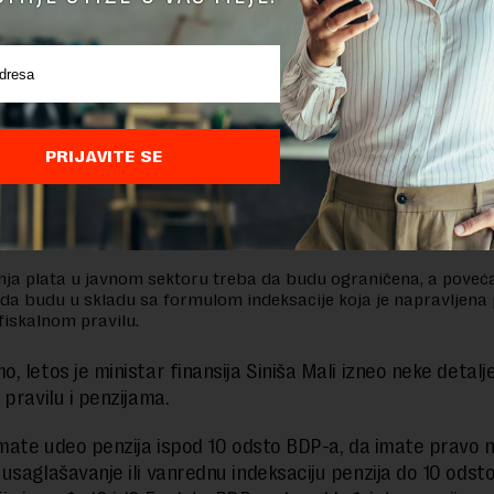
se da će fiskalni deficit u 2022. premašiti prvobitnu budž
u. Iako je učinak prihoda bio snažan, gubici energetskih dr
 u kontekstu trenutne energetske krize dovode do znača
 troškova, navode stručnjaci MMF-a.
alje navodi, važno je da fiskalna konsolidacija podržava 
PRIJAVITE SE
F se dogovorila sa vlastima o smanjenju ukupnog fiskalno
ja plata u javnom sektoru treba da budu ograničena, a poveć
 da budu u skladu sa formulom indeksacije koja je napravljena
iskalnom pravilu.
, letos je ministar finansija Siniša Mali izneo neke detal
 pravilu i penzijama.
imate udeo penzija ispod 10 odsto BDP-a, da imate pravo 
usaglašavanje ili vanrednu indeksaciju penzija do 10 odsto