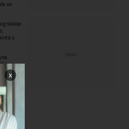
 da se
og slabije
e,
centa u
avna
3. i
x
ergije,
u 2022.
ektora je