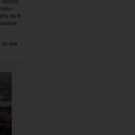
a rastom
mula i
ta, da ih
prosečne
 ali ona