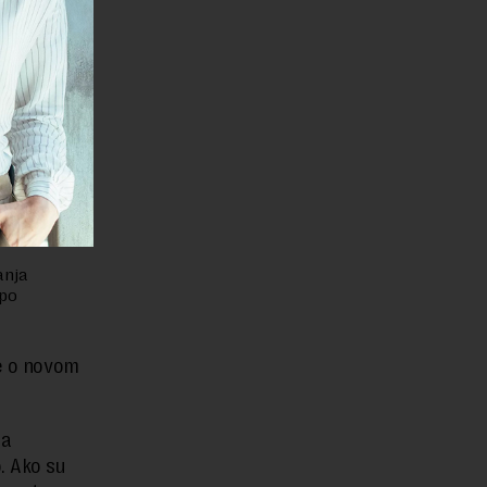
etsku
žavnih
jnih
monetarnu
g deficita
anja
 po
je o novom
na
. Ako su