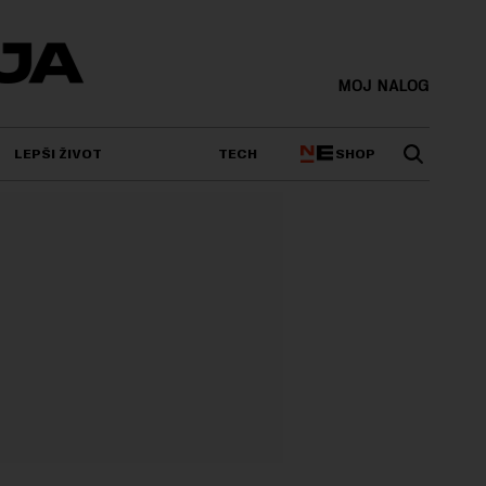
MOJ NALOG
SHOP
LEPŠI ŽIVOT
TECH