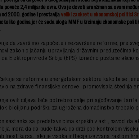
da povuće 2,4 milijarde evra. Ovo je deveti aranžman sa ovom međ
m od 2000. godine i prestavlja
veliki zaokret u ekonomskoj politici Sr
nekoliko godina jer će sada uloga MMF u kreiranju ekonomske politik
.
je da završimo započete i nezavršene reforme, pre sve
novi zakon o jačanju upravljanja državnim preduzećima koj
 da Elektroprivreda Srbije (EPS) konačno postane akcion
čekuje se reforma u energetskom sektoru kako bi se „ene
avio na zdrave finansijske osnove i promovisala štednja ene
anje ovih ciljeva biće potrebno dalje prilagođavanje tarifa
 dok bi ciljanu podršku za ugrožena domaćinstva trebalo pro
 sastanka sa predstavnicima srpskih vlasti, navodi da 
Srbija mora da da bude takva da drži pod kontrolom visoku i
bilnost kursa. Iako je visoka inflacija izazvana rastom hra