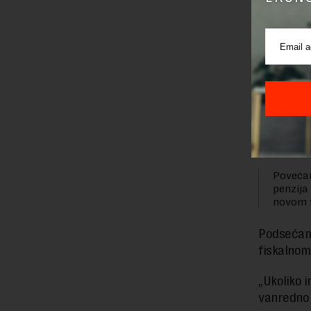
„Očekuje 
projekcij
preduzeća
fiskalnih
Kako se d
politiku.
Misija MM
u 2023.
Povećan
penzija
novom f
Podsećamo
fiskalnom
„Ukoliko 
vanredno 