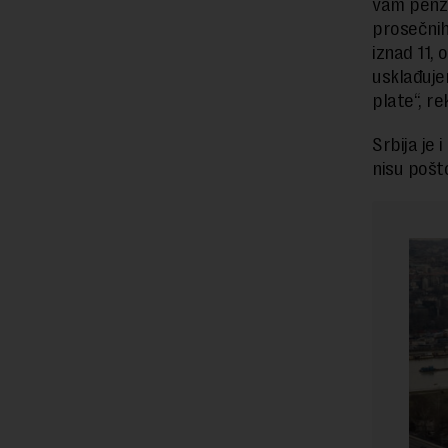
vam penzi
prosečnih
iznad 11,
usklađuje
plate“, r
Srbija je 
nisu pošt