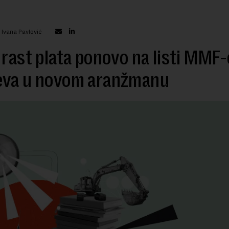
 Ivana Pavlović
 rast plata ponovo na listi MMF-
eva u novom aranžmanu