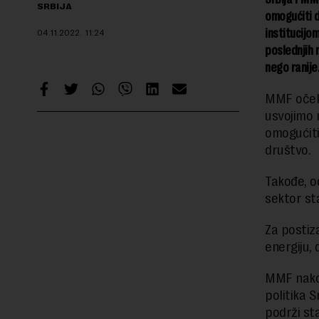
SRBIJA
omogućiti 
institucijo
04.11.2022.
11:24
poslednjih 
nego ranije
MMF očeku
usvojimo 
omogućiti
društvo.
Takođe, o
sektor st
Za postiz
energiju,
MMF nakon
politika 
podrži sta