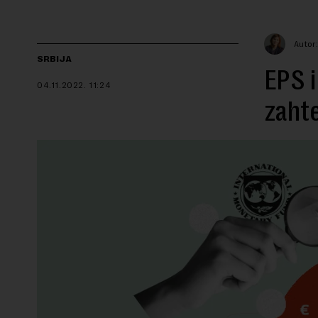
Autor:
SRBIJA
EPS i
04.11.2022.
11:24
zaht