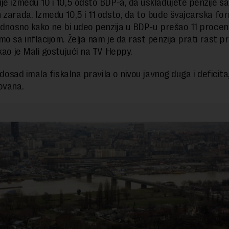
je između 10 i 10,5 odsto BDP-a, da usklađujete penzije s
 zarada. Između 10,5 i 11 odsto, da to bude švajcarska for
 odnosno kako ne bi udeo penzija u BDP-u prešao 11 procena
mo sa inflacijom. Želja nam je da rast penzija prati rast 
ekao je Mali gostujući na TV Heppy.
i dosad imala fiskalna pravila o nivou javnog duga i deficita,
ovana.