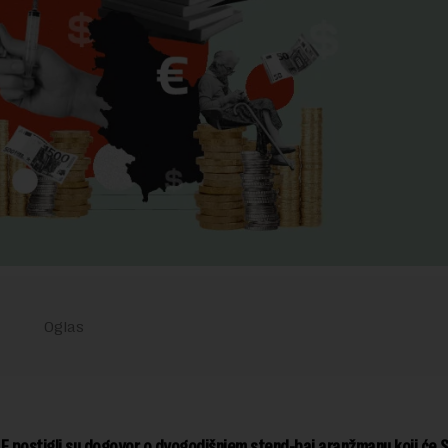
F postigli su dogovor o dvogodišnjem stend-baj aranžmanu koji će Sr