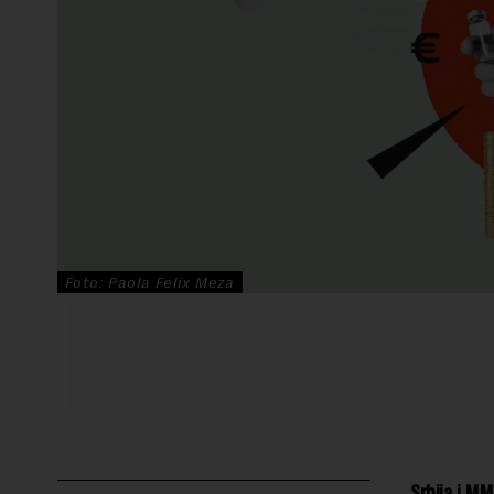
Foto: Paola Felix Meza
Srbija i MM