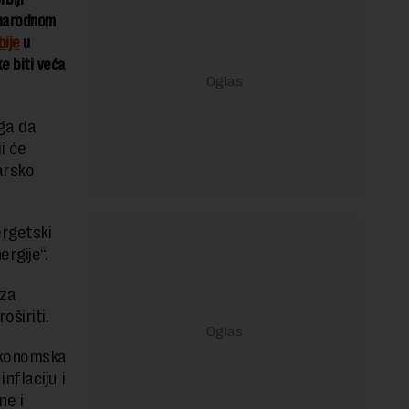
unarodnom
bije
u
e biti veća
ga da
i će
arsko
rgetski
rgije“.
 za
širiti.
ekonomska
nflaciju i
ne i