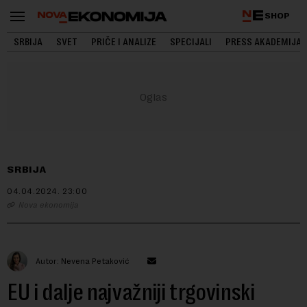
SHOP
SRBIJA
SVET
PRIČE I ANALIZE
SPECIJALI
PRESS AKADEMIJA
SRBIJA
04.04.2024.
23:00
Nova ekonomija
Autor: Nevena Petaković
EU i dalje najvažniji trgovinski