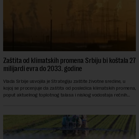
Zaštita od klimatskih promena Srbiju bi koštala 27
milijardi evra do 2033. godine
Vlada Srbije usvojila je Strategiju zaštite životne sredine, u
kojoj se procenjuje da zaštita od posledica klimatskih promena,
poput aktuelnog toplotnog talasa i niskog vodostaja rečnih
slivova, zahteva inve...