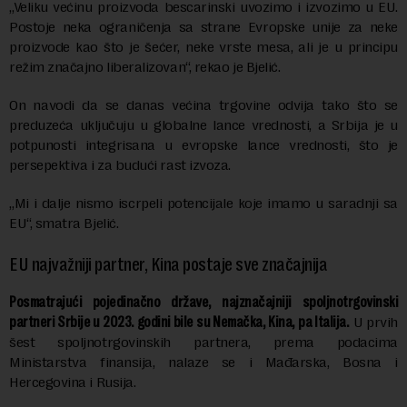
„Veliku većinu proizvoda bescarinski uvozimo i izvozimo u EU.
Postoje neka ograničenja sa strane Evropske unije za neke
proizvode kao što je šećer, neke vrste mesa, ali je u principu
režim značajno liberalizovan“, rekao je Bjelić.
On navodi da se danas većina trgovine odvija tako što se
preduzeća uključuju u globalne lance vrednosti, a Srbija je u
potpunosti integrisana u evropske lance vrednosti, što je
persepektiva i za budući rast izvoza.
„Mi i dalje nismo iscrpeli potencijale koje imamo u saradnji sa
EU“, smatra Bjelić.
EU najvažniji partner, Kina postaje sve značajnija
Posmatrajući pojedinačno države, najznačajniji spoljnotrgovinski
partneri Srbije u 2023. godini bile su Nemačka, Kina, pa Italija.
U prvih
šest spoljnotrgovinskih partnera, prema podacima
Ministarstva finansija, nalaze se i Mađarska, Bosna i
Hercegovina i Rusija.