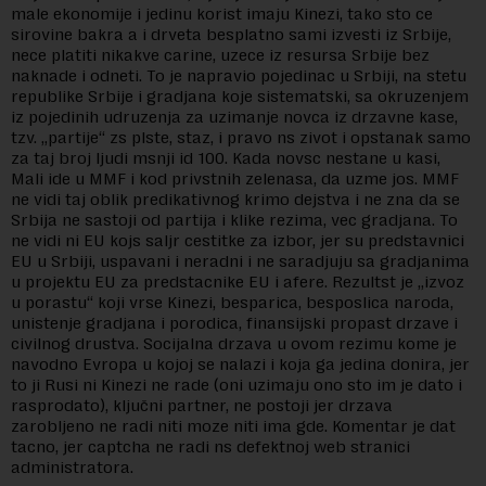
male ekonomije i jedinu korist imaju Kinezi, tako sto ce
sirovine bakra a i drveta besplatno sami izvesti iz Srbije,
nece platiti nikakve carine, uzece iz resursa Srbije bez
naknade i odneti. To je napravio pojedinac u Srbiji, na stetu
republike Srbije i gradjana koje sistematski, sa okruzenjem
iz pojedinih udruzenja za uzimanje novca iz drzavne kase,
tzv. „partije“ zs plste, staz, i pravo ns zivot i opstanak samo
za taj broj ljudi msnji id 100. Kada novsc nestane u kasi,
Mali ide u MMF i kod privstnih zelenasa, da uzme jos. MMF
ne vidi taj oblik predikativnog krimo dejstva i ne zna da se
Srbija ne sastoji od partija i klike rezima, vec gradjana. To
ne vidi ni EU kojs saljr cestitke za izbor, jer su predstavnici
EU u Srbiji, uspavani i neradni i ne saradjuju sa gradjanima
u projektu EU za predstacnike EU i afere. Rezultst je „izvoz
u porastu“ koji vrse Kinezi, besparica, besposlica naroda,
unistenje gradjana i porodica, finansijski propast drzave i
civilnog drustva. Socijalna drzava u ovom rezimu kome je
navodno Evropa u kojoj se nalazi i koja ga jedina donira, jer
to ji Rusi ni Kinezi ne rade (oni uzimaju ono sto im je dato i
rasprodato), ključni partner, ne postoji jer drzava
zarobljeno ne radi niti moze niti ima gde. Komentar je dat
tacno, jer captcha ne radi ns defektnoj web stranici
administratora.