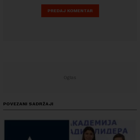
POVEZANI SADRŽAJI