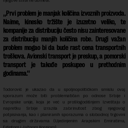
njegove stvarne domete.
„Prvi problem je manjak količina izvoznih proizvoda.
Naime, kinesko tržište je izuzetno veliko, te
kompanije za distribuciju često nisu zainteresovane
za distribuciju manjih količina robe. Drugi važan
problem mogao bi da bude rast cena transportnih
troškova. Avionski transport je preskup, a pomorski
transport je takođe poskupeo u prethodnim
godinama.
Todorović je ukazao da u spoljnopolitičkom smislu ovaj
sporazum može biti problematičan po odnose Srbije i
Evropske unije, koja je već u prošlogodišnjem Izveštaju o
napretku Srbije izrazila zabrinutost zbog njegovog
potpisivanja, kao i planiranih sporazuma o slobodnoj trgovini
sa drugim državama (Ujedinjenim Arapskim Emiratima,
Egiptom i Južnom Korejom).