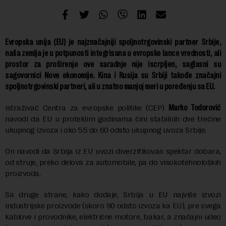
Evropska unija (EU) je najznačajniji spoljnotrgovinski partner Srbije,
naša zemlja je u potpunosti integrisana u evropske lance vrednosti, ali
prostor za proširenje ove saradnje nije iscrpljen, saglasni su
sagovornici Nove ekonomije. Kina i Rusija su Srbiji takođe značajni
spoljnotrgovinski partneri, ali u znatno manjoj meri u poređenju sa EU.
istraživač Centra za evropske politike (CEP)
Marko Todorović
navodi da EU u proteklim godinama čini stabilnih dve trećine
ukupnog izvoza i oko 55 do 60 odsto ukupnog uvoza Srbije.
On navodi da Srbija iz EU uvozi diverzifikovan spektar dobara,
od struje, preko delova za automobile, pa do visokotehnoloških
proizvoda.
Sa druge strane, kako dodaje, Srbija u EU najviše izvozi
industrijske proizvode (skoro 90 odsto izvoza ka EU), pre svega
kablove i provodnike, električne motore, bakar, a značajni udeo