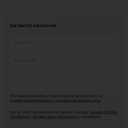
OSTAVITE ODGOVOR
Pre slanja komentara, molimo vas da se upoznate sa
pravilima komentarisanja i pravilima korišćenja sajta.
Sajt je zaštićen pomocu reCaptcha i Google.
Google Politika
Privatnosti
i
Google Uslovi Korišćenja
su primenjeni.