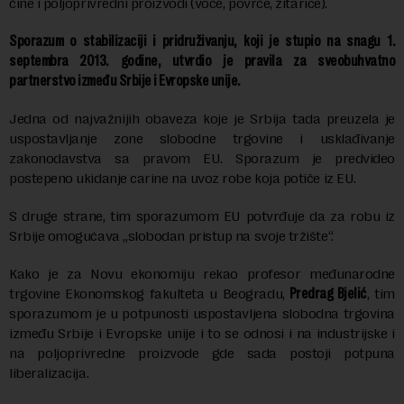
čine i poljoprivredni proizvodi (voće, povrće, žitarice).
Sporazum o stabilizaciji i pridruživanju, koji je stupio na snagu 1.
septembra 2013. godine, utvrdio je pravila za sveobuhvatno
partnerstvo između Srbije i Evropske unije.
Jedna od najvažnijih obaveza koje je Srbija tada preuzela je
uspostavljanje zone slobodne trgovine i usklađivanje
zakonodavstva sa pravom EU. Sporazum je predvideo
postepeno ukidanje carine na uvoz robe koja potiče iz EU.
S druge strane, tim sporazumom EU potvrđuje da za robu iz
Srbije omogućava „slobodan pristup na svoje tržište“.
Kako je za Novu ekonomiju rekao profesor međunarodne
trgovine Ekonomskog fakulteta u Beogradu,
Predrag Bjelić
, tim
sporazumom je u potpunosti uspostavljena slobodna trgovina
između Srbije i Evropske unije i to se odnosi i na industrijske i
na poljoprivredne proizvode gde sada postoji potpuna
liberalizacija.