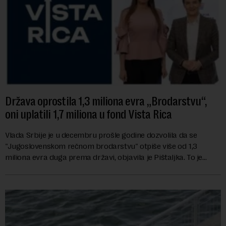
Država oprostila 1,3 miliona evra „Brodarstvu“,
oni uplatili 1,7 miliona u fond Vista Rica
Vlada Srbije je u decembru prošle godine dozvolila da se
"Jugoslovenskom rečnom brodarstvu" otpiše više od 1,3
miliona evra duga prema državi, objavila je Pištaljka. To je
učinjeno zaključkom koji do danas n...