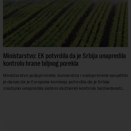
Ministarstvo: EK potvrdila da je Srbija unapredila
kontrolu hrane biljnog porekla
Ministarstvo poljoprivrede, šumarstva i vodoprivrede saopštilo
je danas da je Evropska komisija potvrdila da je Srbija
značajno unapredila sistem službenih kontrola bezbednosti
hrane biljnog porekla, te da k...