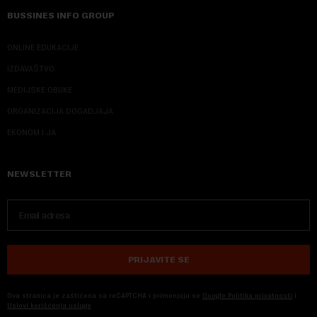
BUSSINES INFO GROUP
ONLINE EDUKACIJE
IZDAVAŠTVO
MEDIJSKE OBUKE
ORGANIZACIJA DOGADJAJA
EKONOM I JA
NEWSLETTER
PRIJAVITE SE
Ova stranica je zaštićena sa reCAPTCHA i primenjuju se
Google Politika privatnosti
i
Uslovi korišćenja usluge