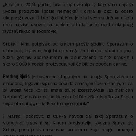
„Kina je u 2023. godini, bila druga zemlja iz koje smo najviše
uvozili proizvode (posle Nemačke) i činila je oko 12 odsto
ukupnog uvoza. U istoj godini, Kina je bila i sedma država u koju
smo najviše izvozili, sa udelom od oko četiri odsto ukupnog
izvoza“, rekao je Todorović.
Srbija i Kina potpisale su krajem prošle godine Sporazum o
slobodnoj trgovini, koji bi na snagu trebalo da stupi do juna
2024. godine. Sporazumom je obuhvaćeno 10.412 srpskih i
skoro 9.000 kineskih proizvoda, koji će biti oslobođeni carine.
Predrag Bjelić
je naveo će stupanjem na snagu Sporazuma o
slobodnoj trgovini sigurno doći do značajne liberalizacije, ali da
bi Srbija veće koristi imala da je izdejstvovala „asimetričan
tretman“, odnosno da se kinesko tržište više otvorilo za Srbiju
nego obrnuto, „ali da Kina to nije odobrila“.
I Marko Todorović iz CEP-a navodi da, iako Sporazum o
slobodnoj trgovini sa Kinom predstavlja izvoznu šansu za
Srbiju, postoje dva osnovna problema koja mogu umanjiti