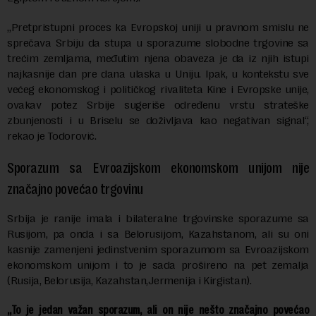
„Pretpristupni proces ka Evropskoj uniji u pravnom smislu ne
sprečava Srbiju da stupa u sporazume slobodne trgovine sa
trećim zemljama, međutim njena obaveza je da iz njih istupi
najkasnije dan pre dana ulaska u Uniju. Ipak, u kontekstu sve
većeg ekonomskog i političkog rivaliteta Kine i Evropske unije,
ovakav potez Srbije sugeriše određenu vrstu strateške
zbunjenosti i u Briselu se doživljava kao negativan signal“,
rekao je Todorović.
Sporazum sa Evroazijskom ekonomskom unijom nije
značajno povećao trgovinu
Srbija je ranije imala i bilateralne trgovinske sporazume sa
Rusijom, pa onda i sa Belorusijom, Kazahstanom, ali su oni
kasnije zamenjeni jedinstvenim sporazumom sa Evroazijskom
ekonomskom unijom i to je sada prošireno na pet zemalja
(Rusija, Belorusija, Kazahstan,Jermenija i Kirgistan).
„To je jedan važan sporazum, ali on nije nešto značajno povećao