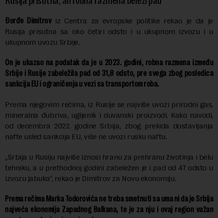
Rusija prisutna, ali robna razmena beleži pad
Đorđe Dimitrov
iz Centra za evropske politike rekao je da je
Rusija prisutna sa oko četiri odsto i u ukupnom izvozu i u
ukupnom uvozu Srbije.
On je ukazao na podatak da je u 2023. godini, robna razmena između
Srbije i Rusije zabeležila pad od 31,8 odsto, pre svega zbog posledica
sankcija EU i ograničenja u vezi sa transportom roba.
Prema njegovim rečima, iz Rusije se najviše uvozi prirodni gas,
mineralna đubriva, ugljenik i duvanski proizvodi. Kako navodi,
od decembra 2022. godine Srbija, zbog prekida dostavljanja
nafte usled sankcija EU, više ne uvozi rusku naftu.
„Srbija u Rusiju najviše iznosi hranu za prehranu životinja i belu
tehniku, a u prethodnoj godini zabeležen je i pad od 47 odsto u
izvozu jabuka“, rekao je Dimitrov za Novu ekonomiju.
Prema rečima Marka Todorovića ne treba smetnuti sa uma ni da je Srbija
najveća ekonomija Zapadnog Balkana, te je za nju i ovaj region važan