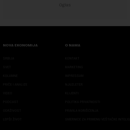
NOVA EKONOMIJA
O NAMA
SRBIJA
KONTAKT
SVET
MARKETING
KOLUMNE
IMPRESSUM
PRIČE I ANALIZE
NJUZLETER
VIDEO
KLIJENTI
PODCAST
POLITIKA PRIVATNOSTI
ODRŽIVOST
PRAVILA KORIŠĆENJA
LEPŠI ŽIVOT
SMERNICE ZA PRIMENU VEŠTAČKE INTELI