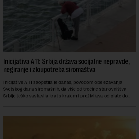
Inicijativa A11: Srbija država socijalne nepravde,
negiranje i zloupotreba siromaštva
Inicijative A 11 saopštila je danas, povodom obeležavanja
Svetskog dana siromašnih, da više od trećine stanovništva
Srbije teško sastavlja kraj s krajem i preživljava od plate do
plate.U saopštenju piše ...