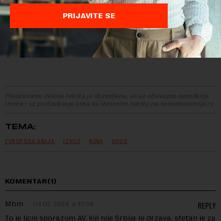
narednom periodu.
PRIJAVITE SE
Preuzimanje delova teksta je dozvoljeno, ali uz obavezno navođenje
izvora i uz postavljanje linka ka izvornom tekstu na novaekonomija.rs
TEMA:
EVROPSKA UNIJA
IZVOZ
KINA
UVOZ
KOMENTAR(1)
Mbm
04.05.2024. u 13:58
REPLY
To je licni sporazum AV, kiji nije Srbija ni drzava, stetan je za