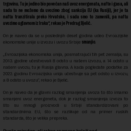
trgovinu. Tu je jedino bio povećan naš uvoz energenata, nafte i gasa, ali
sada to ne možemo da uvozimo zbog sankcija EU (ka Rusiji), jer je ta
nafta tranzitirala preko Hrvatske, i sada smo to zamenili, pa naftu
uvozimo uglavnom iz Iraka“, rekao je Predrag Bjelić.
On je naveo da se u poslednjih deset godina udeo Evroazijske
ekonomske unije u izvozu i uvozu Srbije
smanjio
.
„Еvroazijska ekonomska unija, posmatrajući tih pet zemalja, su
2013. godine učestvovali 8 odsto u našem izvozu, a 14 odsto u
našem uvozu, tu je Rusija glavna. A kada pogledate podatke za
2022. godinu Evroazijska unija učestvuje sa pet odsto u izvozu,
a 8 odsto u uvozu“, rekao je Bjelić.
On je naveo da je glavni razlog smanjenja uvoza to što imamo
smanjeni uvoz energeneta, dok je razlog smanjenja izvoza to
što su mnogi proizvodi u Srbiji standardizovani po
standardnima EU, što se razlikuje od na primer ruskih
standarda, što je velika prepreka.