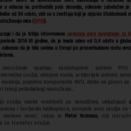
države skoro su udvostručile uvoz naoružanja u razdoblu o
e u odnosu na prethodnih pola decenije, odnosno zabeležen je
nike od 94 odsto, vidi se u zveštaju koji je objavio Stokholmski
istraživanje mira (
SIPRI
).
azuju i da je Srbija istovremeno
povećala uvoz naoružanja za 
periodu 2014-18 godine, da je imala udeo od 0,4 odsto u glob
, odnosno da je bila sedma u Evropi po procentualnom rastu uvoza
istema.
aoružanje spadaju vazduhoplovi, sistemi PVO, 
ornička oružja, oklopna vozila, artiljerijski sistemi, sateli
municija, pojedine komponente NVO, dakle ne govori se
r) lakog pešadijskog naoružanja..
o oružja visoke vrednosti po narudžbini, uključujući 
aviona i borbenih helikoptera, evropski uvoz oružja će
a visokom nivou“, rekao je
Pieter Vezeman,
viši istraži
 za transfer oružja.