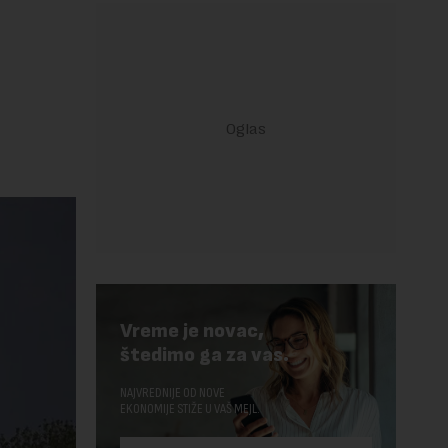
Vreme je novac,
štedimo ga za vas.
NAJVREDNIJE OD NOVE
EKONOMIJE STIŽE U VAŠ MEJL.