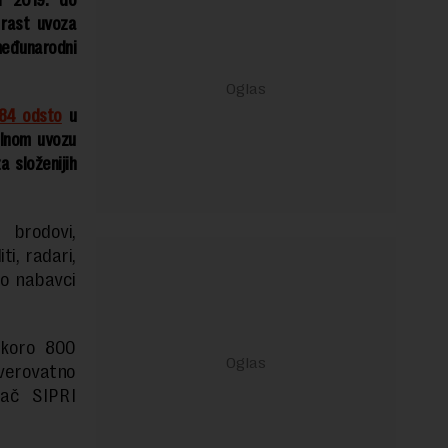
d 2019. do
 rast uvoza
 međunarodni
584 odsto
u
alnom uvozu
 složenijih
brodovi,
ti, radari,
 o nabavci
skoro 800
 verovatno
vač SIPRI