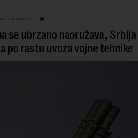
: Nevena Petaković
a se ubrzano naoružava, Srbija
 po rastu uvoza vojne tehnike