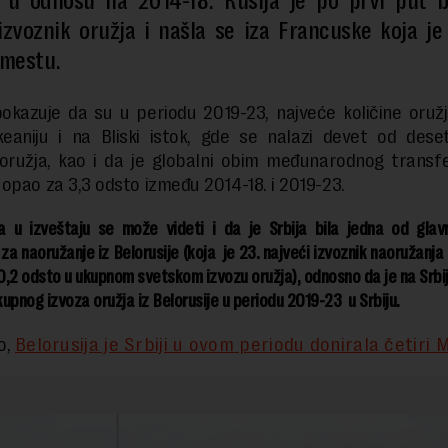
 u odnosu na 2014-18. Rusija je po prvi put bil
 izvoznik oružja i našla se iza Francuske koja j
mestu.
pokazuje da su u periodu 2019-23, najveće količine oružj
keaniju i na Bliski istok, gde se nalazi devet od deset
oružja, kao i da je globalni obim međunarodnog transf
opao za 3,3 odsto između 2014-18. i 2019-23.
 u izveštaju se može videti i da je Srbija bila jedna od glavn
 za naoružanje iz Belorusije (koja je 23. najveći izvoznik naoružanja
,2 odsto u ukupnom svetskom izvozu oružja), odnosno da je na Srbi
upnog izvoza oružja iz Belorusije u periodu 2019-23 u Srbiju.
o,
Belorusija je Srbiji u ovom periodu donirala četiri 