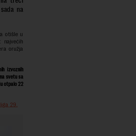
a treći
e sada na
a otišle u
 najvećih
era oružja
ih izvoznih
 na svetu sa
ju otpalo 22
Miga 29.