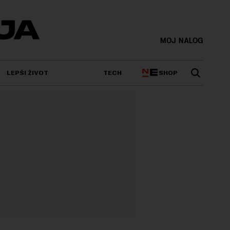
MOJ NALOG
SHOP
LEPŠI ŽIVOT
TECH