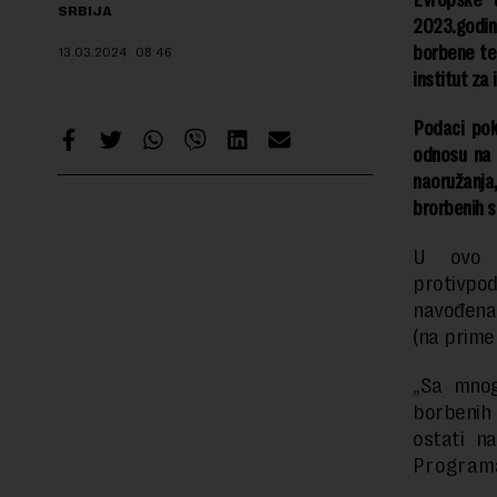
Evropske 
SRBIJA
2023.godin
borbene teh
13.03.2024.
08:46
institut za 
Podaci pok
odnosu na 
naoružanja
brorbenih s
U ovo n
protivpodm
navođena 
(na prime
„Sa mnog
borbenih 
ostati n
Programa