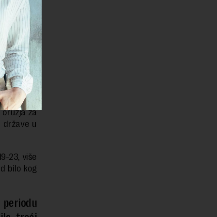
, rekao je
su članice
ržavanja
vezanih za
 oružja za
e države u
9-23, više
d bilo kog
 periodu