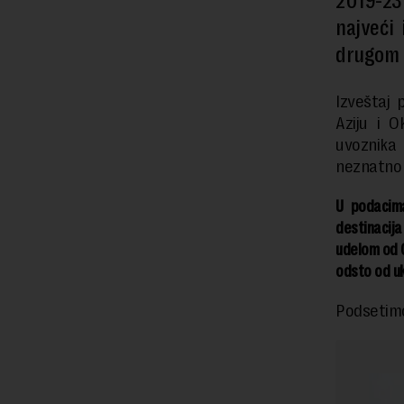
2019-23
najveći
drugom 
Izveštaj 
Aziju i O
uvoznika 
neznatno 
U podacima
destinacija
udelom od 0
odsto od uk
Podsetim