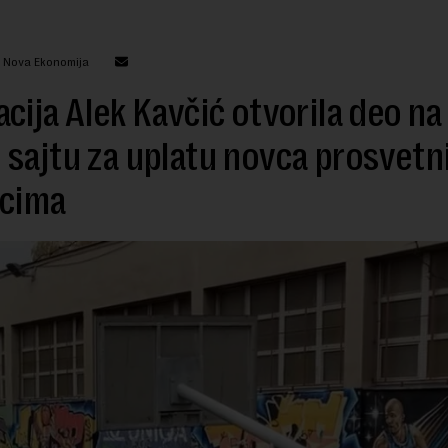
: Nova Ekonomija
cija Alek Kavčić otvorila deo na
sajtu za uplatu novca prosvetn
icima