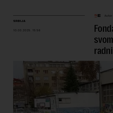
Autor
SRBIJA
Fonda
10.03.2025.
15:56
svom 
radn