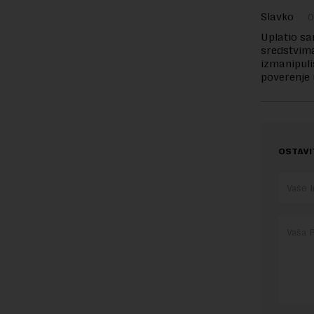
Slavko
0
Uplatio sa
sredstvima
izmanipuli
poverenje 
OSTAVI