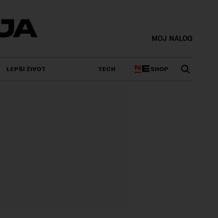
MOJ NALOG
SHOP
LEPŠI ŽIVOT
TECH