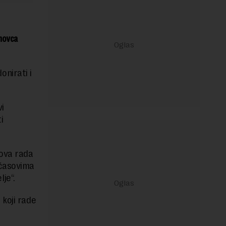
 novca
onirati i
i
i
sova rada
 časovima
je“.
 koji rade