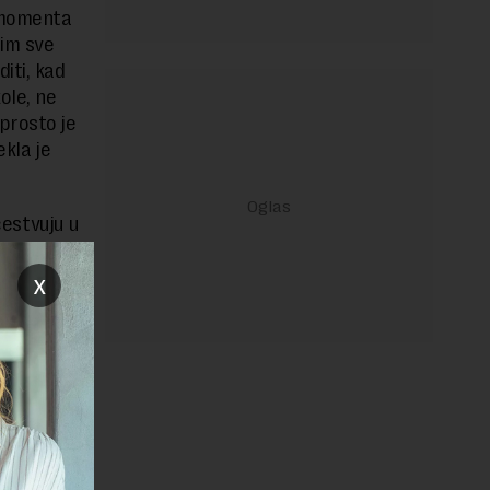
 momenta
im sve
iti, kad
ole, ne
prosto je
ekla je
čestvuju u
x
t za