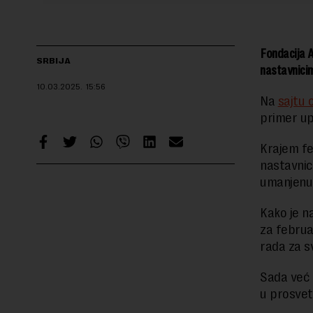
Fondacija A
SRBIJA
nastavnicima
10.03.2025.
15:56
Na
sajtu 
primer up
Krajem fe
nastavnici
umanjenu 
Kako je n
za februa
rada za s
Sada već 
u prosvet