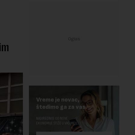
im
Vreme je novac,
štedimo ga za vas.
NAJVREDNIJE OD NOVE
EKONOMIJE STIŽE U VAŠ MEJL.