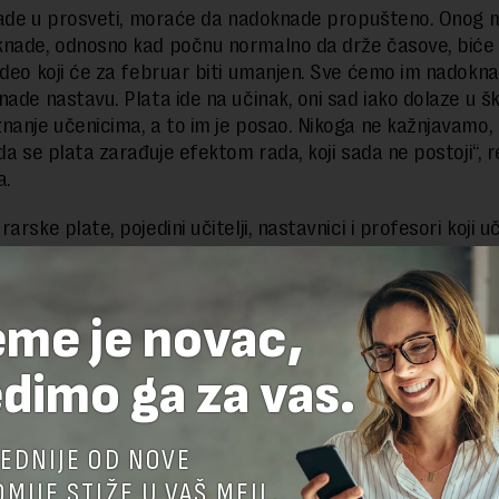
 rade u prosveti, moraće da nadoknade propušteno. Onog
nade, odnosno kad počnu normalno da drže časove, biće 
 deo koji će za februar biti umanjen. Sve ćemo im nadoknad
nade nastavu. Plata ide na učinak, oni sad iako dolaze u šk
nanje učenicima, a to im je posao. Nikoga ne kažnjavamo, 
da se plata zarađuje efektom rada, koji sada ne postoji“, r
a.
arske plate, pojedini učitelji, nastavnici i profesori koji u
astave nisu dobili.
m povodom Fondacija Alek Kavčić odlučila je da otvori saj
eme je novac,
dimo ga za vas.
EDNIJE OD NOVE
MIJE STIŽE U VAŠ MEJL.