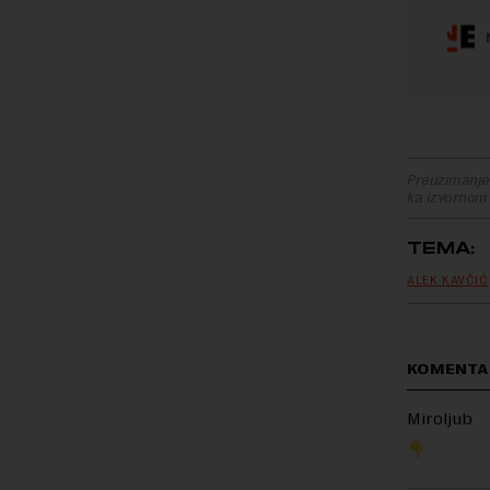
Preuzimanje 
ka izvornom
TEMA:
ALEK KAVČIĆ
KOMENTAR
Miroljub