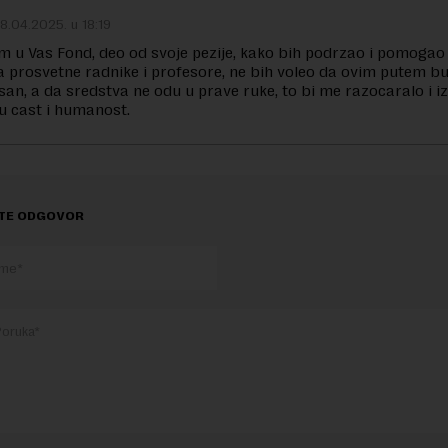
8.04.2025. u 18:19
m u Vas Fond, deo od svoje pezije, kako bih podrzao i pomoga
 prosvetne radnike i profesore, ne bih voleo da ovim putem 
san, a da sredstva ne odu u prave ruke, to bi me razocaralo i i
u cast i humanost.
TE ODGOVOR