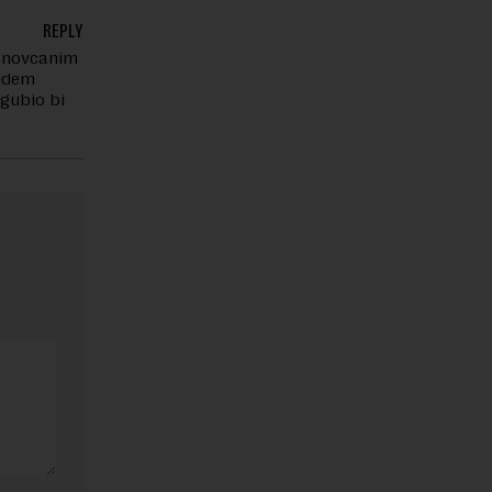
REPLY
o novcanim
budem
zgubio bi