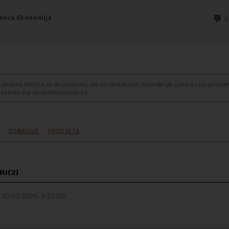
delova teksta je dozvoljeno, ali uz obavezno navođenje izvora i uz postavl
 tekstu na novaekonomija.rs
DONACIJE
PROSVETA
I(2)
10.03.2025. u 22:05