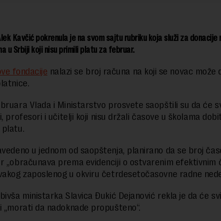
lek Kavčić pokrenula je na svom sajtu rubriku koja služi za donacije
 u Srbiji koji nisu primili platu za februar.
ove fondacije
nalazi se broj računa na koji se novac može d
latnice.
bruara Vlada i Ministarstvo prosvete saopštili su da će sv
, profesori i učitelji koji nisu držali časove u školama dobit
platu.
avedeno u jednom od saopštenja, planirano da se broj ča
r „obračunava prema evidenciji o ostvarenim efektivnim
vakog zaposlenog u okviru četrdesetočasovne radne nedel
bivša ministarka Slavica Đukić Dejanović rekla je da će svi
i „morati da nadoknade propušteno“.