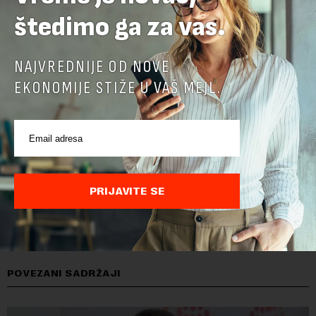
Privatnosti
i
Google Uslovi Korišćenja
su primenjeni.
štedimo ga za vas.
NAJVREDNIJE OD NOVE
EKONOMIJE STIŽE U VAŠ MEJL.
PRIJAVITE SE
POVEZANI SADRŽAJI