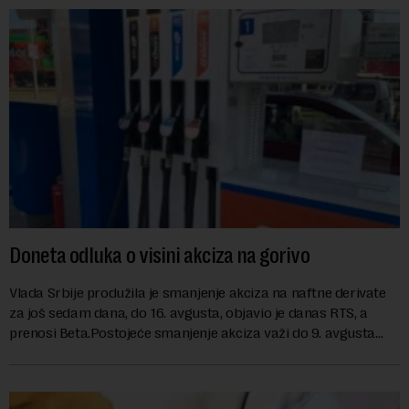
Doneta odluka o visini akciza na gorivo
Vlada Srbije produžila je smanjenje akciza na naftne derivate
za još sedam dana, do 16. avgusta, objavio je danas RTS, a
prenosi Beta.Postojeće smanjenje akciza važi do 9. avgusta
kao mera ublažavanja po...