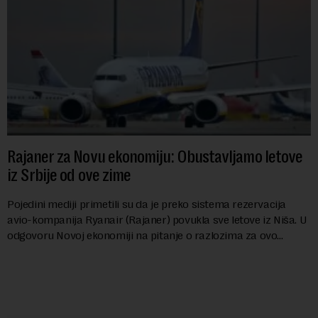
Rajaner za Novu ekonomiju: Obustavljamo letove
iz Srbije od ove zime
Pojedini mediji primetili su da je preko sistema rezervacija
avio-kompanija Ryanair (Rajaner) povukla sve letove iz Niša. U
odgovoru Novoj ekonomiji na pitanje o razlozima za ovo
povlačenje, ovaj avio-gigant...