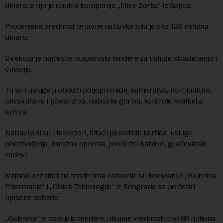
dinara, a nju je uputila kompanija „Elixir Zorka“ iz Šapca.
Procenjena vrednost te javne nabavke bila je oko 136 miliona
dinara.
Direkcija je najčešće raspisivala tendere za usluge skladištenja i
čuvanja.
Tu su i usluge u oblasti poljoprivrede, šumarstva, hortikulture,
akvakulture i pčelarstva, nabavke goriva, kontrole kvaliteta,
arhiva.
Nabavljani su i televizori, čitači pametnih kartica, usluge
obezbeđenja, mrežna oprema, produžni kablovi, građevinski
radovi.
Najbolji rezultat na tenderima ostvarile su kompanije „Galenika
Pharmacia“ i „Oblak Tehnologije“ iz Beograda sa po četiri
upisane pobede.
„Galenika“ je osvajala tendere, ukupne vrednosti oko 88 miliona