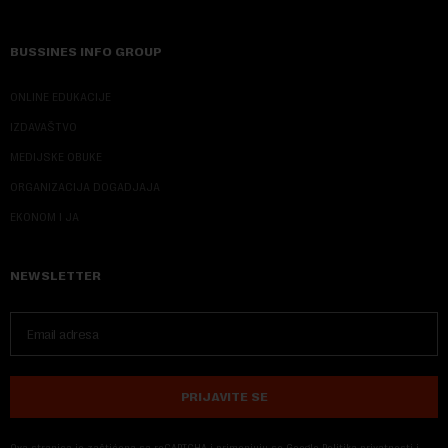
BUSSINES INFO GROUP
ONLINE EDUKACIJE
IZDAVAŠTVO
MEDIJSKE OBUKE
ORGANIZACIJA DOGADJAJA
EKONOM I JA
NEWSLETTER
PRIJAVITE SE
Ova stranica je zaštićena sa reCAPTCHA i primenjuju se
Google Politika privatnosti
i