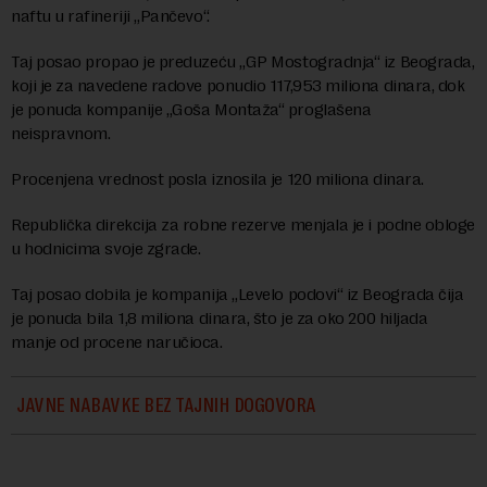
naftu u rafineriji „Pančevo“.
Taj posao propao je preduzeću „GP Mostogradnja“ iz Beograda,
koji je za navedene radove ponudio 117,953 miliona dinara, dok
je ponuda kompanije „Goša Montaža“ proglašena
neispravnom.
Procenjena vrednost posla iznosila je 120 miliona dinara.
Republička direkcija za robne rezerve menjala je i podne obloge
u hodnicima svoje zgrade.
Taj posao dobila je kompanija „Levelo podovi“ iz Beograda čija
je ponuda bila 1,8 miliona dinara, što je za oko 200 hiljada
manje od procene naručioca.
JAVNE NABAVKE BEZ TAJNIH DOGOVORA