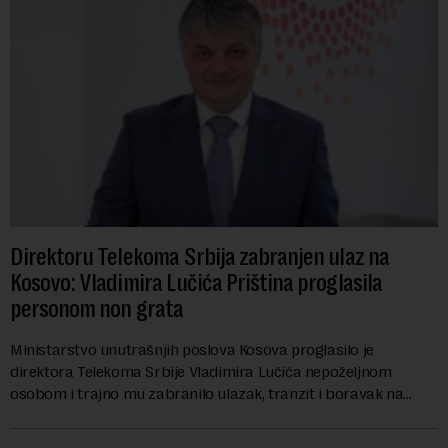
Direktoru Telekoma Srbija zabranjen ulaz na
Kosovo: Vladimira Lučića Priština proglasila
personom non grata
Ministarstvo unutrašnjih poslova Kosova proglasilo je
direktora Telekoma Srbije Vladimira Lučića nepoželjnom
osobom i trajno mu zabranilo ulazak, tranzit i boravak na
Kosovu, navodeći kao razlog njegove javn...