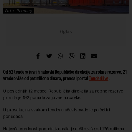
Foto: Pixabay
Od 52 tendera javnih nabavki Republičke direkcije za robne rezerve, 21
vredeo više od pet miliona dinara, prenosi portal
Tenderilive
.
U poslednjih 12 meseci Republička direkcija za robne rezerve
primila je 192 ponude za javne nabavke.
U proseku, na svakom tenderu učestvovalo je po četiri
ponuđača.
Najveća vrednost ponude iznosila je nešto više od 126 miliona