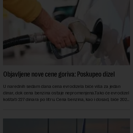
Objavljene nove cene goriva: Poskupeo dizel
U narednih sedam dana cena evrodizela biće viša za jedan
dinar, dok cena benzina ostaje nepromenjena.Tako će evrodizel
koštati 227 dinara po litru. Cena benzina, kao i dosad, biće 202
dinara po litru. ...