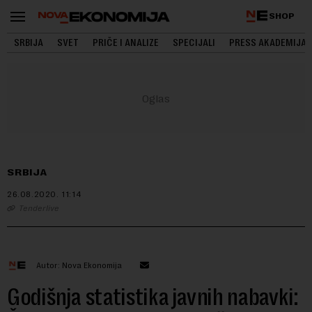
SHOP
SRBIJA
SVET
PRIČE I ANALIZE
SPECIJALI
PRESS AKADEMIJA
SRBIJA
26.08.2020.
11:14
Tenderlive
Autor: Nova Ekonomija
Godišnja statistika javnih nabavki: