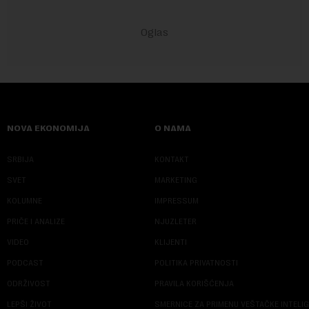
NOVA EKONOMIJA
O NAMA
SRBIJA
KONTAKT
SVET
MARKETING
KOLUMNE
IMPRESSUM
PRIČE I ANALIZE
NJUZLETER
VIDEO
KLIJENTI
PODCAST
POLITIKA PRIVATNOSTI
ODRŽIVOST
PRAVILA KORIŠĆENJA
LEPŠI ŽIVOT
SMERNICE ZA PRIMENU VEŠTAČKE INTELI