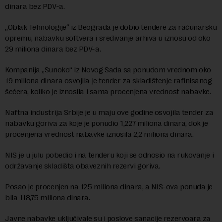
dinara bez PDV-a.
„Oblak Tehnologije“ iz Beograda je dobio tendere za računarsku
opremu, nabavku softvera i sređivanje arhiva u iznosu od oko
29 miliona dinara bez PDV-a.
Kompanija „Sunoko“ iz Novog Sada sa ponudom vrednom oko
19 miliona dinara osvojila je tender za skladištenje rafinisanog
šećera, koliko je iznosila i sama procenjena vrednost nabavke.
Naftna industrija Srbije je u maju ove godine osvojila tender za
nabavku goriva za koje je ponudio 1,227 miliona dinara, dok je
procenjena vrednost nabavke iznosila 2,2 miliona dinara.
NIS je u julu pobedio i na tenderu koji se odnosio na rukovanje i
održavanje skladišta obaveznih rezervi goriva.
Posao je procenjen na 125 miliona dinara, a NIS-ova ponuda je
bila 118,75 miliona dinara.
Javne nabavke uključivale su i poslove sanacije rezervoara za