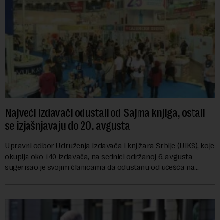
Najveći izdavači odustali od Sajma knjiga, ostali
se izjašnjavaju do 20. avgusta
Upravni odbor Udruženja izdavača i knjižara Srbije (UIKS), koje
okuplja oko 140 izdavača, na sednici održanoj 6. avgusta
sugerisao je svojim članicama da odustanu od učešća na
predstojećem Sajmu knjiga. Vrem...