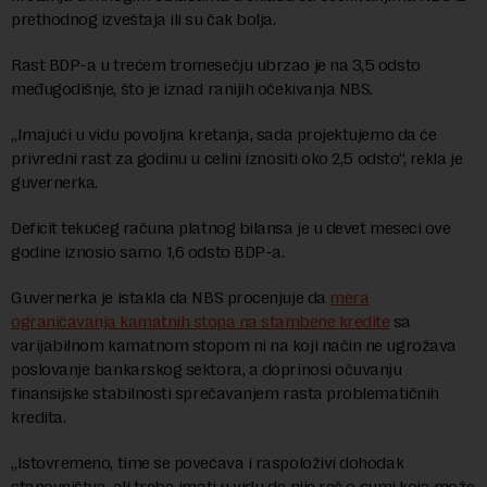
prethodnog izveštaja ili su čak bolja.
Rast BDP-a u trećem tromesečju ubrzao je na 3,5 odsto
međugodišnje, što je iznad ranijih očekivanja NBS.
„Imajući u vidu povoljna kretanja, sada projektujemo da će
privredni rast za godinu u celini iznositi oko 2,5 odsto“, rekla je
guvernerka.
Deficit tekućeg računa platnog bilansa je u devet meseci ove
godine iznosio samo 1,6 odsto BDP-a.
Guvernerka je istakla da NBS procenjuje da
mera
ograničavanja kamatnih stopa na stambene kredite
sa
varijabilnom kamatnom stopom ni na koji način ne ugrožava
poslovanje bankarskog sektora, a doprinosi očuvanju
finansijske stabilnosti sprečavanjem rasta problematičnih
kredita.
„Istovremeno, time se povećava i raspoloživi dohodak
stanovništva, ali treba imati u vidu da nije reč o sumi koja može