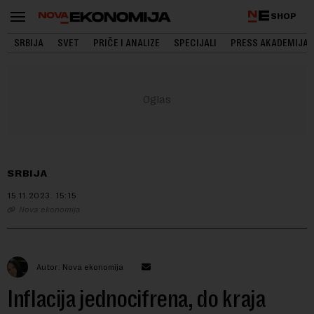
SHOP
SRBIJA
SVET
PRIČE I ANALIZE
SPECIJALI
PRESS AKADEMIJA
SRBIJA
15.11.2023.
15:15
Nova ekonomija
Autor: Nova ekonomija
Inflacija jednocifrena, do kraja