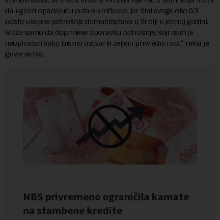
da ugrozi opadajuću putanju inflacije, jer čini svega oko 0,3
odsto ukupne potrošnje domaćinstava u Srbiji u jednoj godini.
Može samo da doprinese oporavku potrošnje, koji nam je
neophodan kako bismo ostvarili željeni privredni rast“, rekla je
guvernerka.