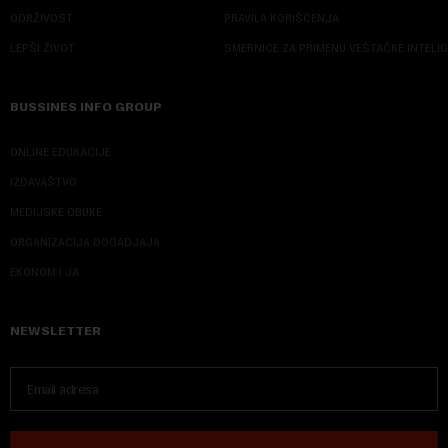
ODRŽIVOST
PRAVILA KORIŠĆENJA
LEPŠI ŽIVOT
SMERNICE ZA PRIMENU VEŠTAČKE INTELI
BUSSINES INFO GROUP
ONLINE EDUKACIJE
IZDAVAŠTVO
MEDIJSKE OBUKE
ORGANIZACIJA DOGADJAJA
EKONOM I JA
NEWSLETTER