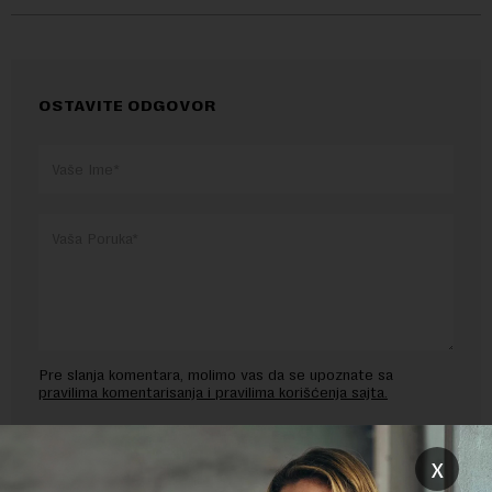
OSTAVITE ODGOVOR
Pre slanja komentara, molimo vas da se upoznate sa
pravilima komentarisanja i pravilima korišćenja sajta.
Sajt je zaštićen pomocu reCaptcha i Google.
Google Politika
Privatnosti
i
Google Uslovi Korišćenja
su primenjeni.
x