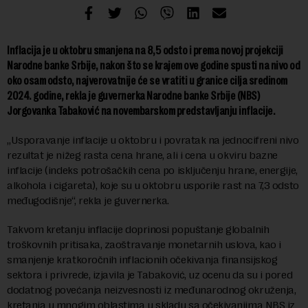
Inflacija je u oktobru smanjena na 8,5 odsto i prema novoj projekciji
Narodne banke Srbije, nakon što se krajem ove godine spusti na nivo od
oko osam odsto, najverovatnije će se vratiti u granice cilja sredinom
2024. godine, rekla je guvernerka Narodne banke Srbije (NBS)
Jorgovanka Tabaković na novembarskom predstavljanju inflacije.
„Usporavanje inflacije u oktobru i povratak na jednocifreni nivo
rezultat je nižeg rasta cena hrane, ali i cena u okviru bazne
inflacije (indeks potrošačkih cena po isključenju hrane, energije,
alkohola i cigareta), koje su u oktobru usporile rast na 7,3 odsto
međugodišnje“, rekla je guvernerka.
Takvom kretanju inflacije doprinosi popuštanje globalnih
troškovnih pritisaka, zaoštravanje monetarnih uslova, kao i
smanjenje kratkoročnih inflacionih očekivanja finansijskog
sektora i privrede, izjavila je Tabaković, uz ocenu da su i pored
dodatnog povećanja neizvesnosti iz međunarodnog okruženja,
kretanja u mnogim oblastima u skladu sa očekivanjima NBS iz