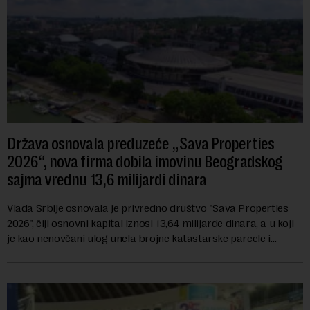
Država osnovala preduzeće „Sava Properties
2026“, nova firma dobila imovinu Beogradskog
sajma vrednu 13,6 milijardi dinara
Vlada Srbije osnovala je privredno društvo "Sava Properties
2026", čiji osnovni kapital iznosi 13,64 milijarde dinara, a u koji
je kao nenovčani ulog unela brojne katastarske parcele i
objekte u okviru kompl...