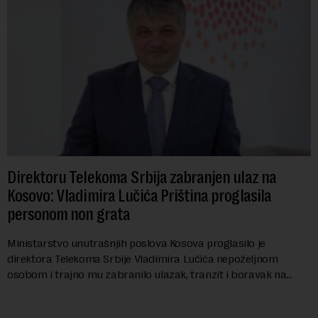
Direktoru Telekoma Srbija zabranjen ulaz na
Kosovo: Vladimira Lučića Priština proglasila
personom non grata
Ministarstvo unutrašnjih poslova Kosova proglasilo je
direktora Telekoma Srbije Vladimira Lučića nepoželjnom
osobom i trajno mu zabranilo ulazak, tranzit i boravak na
Kosovu, navodeći kao razlog njegove javn...