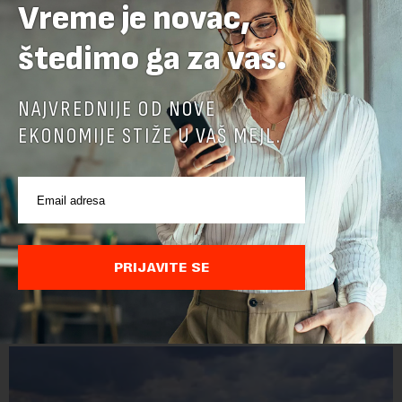
Vreme je novac,
štedimo ga za vas.
NAJVREDNIJE OD NOVE
EKONOMIJE STIŽE U VAŠ MEJL.
PRIJAVITE SE
POVEZANI SADRŽAJI