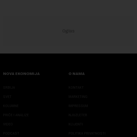
NOVA EKONOMIJA
O NAMA
SRBIJA
KONTAKT
SVET
MARKETING
KOLUMNE
IMPRESSUM
PRIČE I ANALIZE
NJUZLETER
VIDEO
KLIJENTI
PODCAST
POLITIKA PRIVATNOSTI