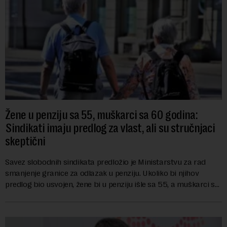
Žene u penziju sa 55, muškarci sa 60 godina:
Sindikati imaju predlog za vlast, ali su stručnjaci
skeptični
Savez slobodnih sindikata predložio je Ministarstvu za rad
smanjenje granice za odlazak u penziju. Ukoliko bi njihov
predlog bio usvojen, žene bi u penziju išle sa 55, a muškarci sa
60 godina. Iako bi se ver...