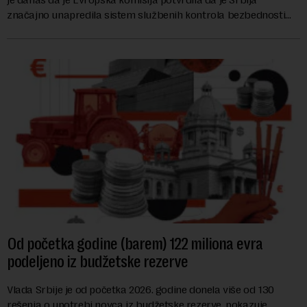
značajno unapredila sistem službenih kontrola bezbednosti
hrane biljnog porekla, te da k...
Od početka godine (barem) 122 miliona evra
podeljeno iz budžetske rezerve
Vlada Srbije je od početka 2026. godine donela više od 130
rešenja o upotrebi novca iz budžetske rezerve, pokazuje