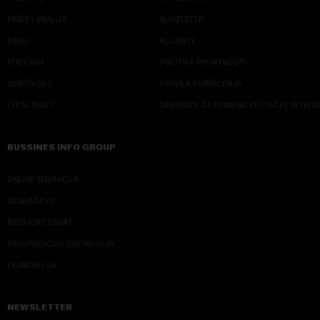
PRIČE I ANALIZE
NJUZLETER
VIDEO
KLIJENTI
PODCAST
POLITIKA PRIVATNOSTI
ODRŽIVOST
PRAVILA KORIŠĆENJA
LEPŠI ŽIVOT
SMERNICE ZA PRIMENU VEŠTAČKE INTELI
BUSSINES INFO GROUP
ONLINE EDUKACIJE
IZDAVAŠTVO
MEDIJSKE OBUKE
ORGANIZACIJA DOGADJAJA
EKONOM I JA
NEWSLETTER