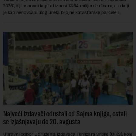
2026", čiji osnovni kapital iznosi 13,64 milijarde dinara, a u koji
je kao nenovčani ulog unela brojne katastarske parcele i
objekte u okviru kompl...
Najveći izdavači odustali od Sajma knjiga, ostali
se izjašnjavaju do 20. avgusta
Upravni odbor Udruženja izdavača i knjižara Srbije (UIKS), koje