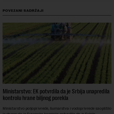
POVEZANI SADRŽAJI
Ministarstvo: EK potvrdila da je Srbija unapredila
kontrolu hrane biljnog porekla
Ministarstvo poljoprivrede, šumarstva i vodoprivrede saopštilo
je danas da je Evropska komisija potvrdila da je Srbija