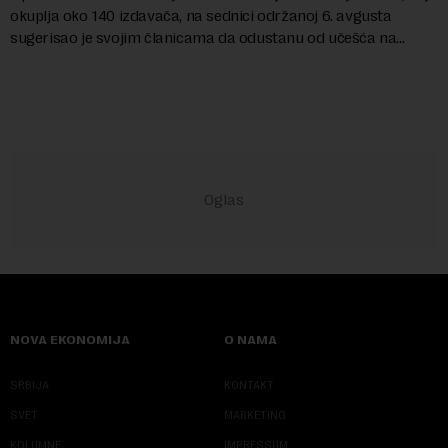
okuplja oko 140 izdavača, na sednici održanoj 6. avgusta
sugerisao je svojim članicama da odustanu od učešća na
predstojećem Sajmu knjiga. Vrem...
NOVA EKONOMIJA
O NAMA
SRBIJA
KONTAKT
SVET
MARKETING
KOLUMNE
IMPRESSUM