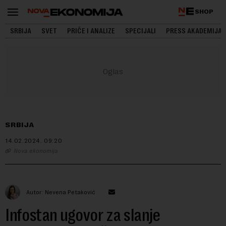
SHOP
SRBIJA
SVET
PRIČE I ANALIZE
SPECIJALI
PRESS AKADEMIJA
SRBIJA
14.02.2024.
09:20
Nova ekonomija
Autor: Nevena Petaković
Infostan ugovor za slanje