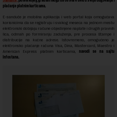
Sanduče,
putem kojeg građani mogu da ostvare uvid u
svoja dugovanja i
plaćanje platnim karticama.
E-sanduče je mobilna aplikacija i web portal koja omogućava
korisnicima da se registruju i svakog meseca na jednom mestu
elektronski dobijaju račune objedinjene naplate i drugih pravnih
lica, odmah po formiranju zaduženja, pre procesa štampe i
distribucije na kućne adrese. Istovremeno, omogućeno je
elektronsko plaćanje računa Visa, Dina, Mastercard, Maestro i
American Express platnim karticama,
navodi se na sajtu
Infostana.