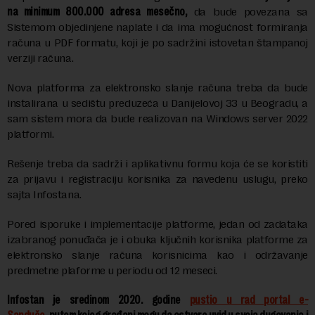
na minimum 800.000 adresa mesečno,
da bude povezana sa
Sistemom objedinjene naplate i da ima mogućnost formiranja
računa u PDF formatu, koji je po sadržini istovetan štampanoj
verziji računa.
Nova platforma za elektronsko slanje računa treba da bude
instalirana u sedištu preduzeća u Danijelovoj 33 u Beogradu, a
sam sistem mora da bude realizovan na Windows server 2022
platformi.
Rešenje treba da sadrži i aplikativnu formu koja će se koristiti
za prijavu i registraciju korisnika za navedenu uslugu, preko
sajta Infostana.
Pored isporuke i implementacije platforme, jedan od zadataka
izabranog ponuđača je i obuka ključnih korisnika platforme za
elektronsko slanje računa korisnicima kao i održavanje
predmetne plaforme u periodu od 12 meseci.
Infostan je sredinom 2020. godine
pustio u rad portal e-