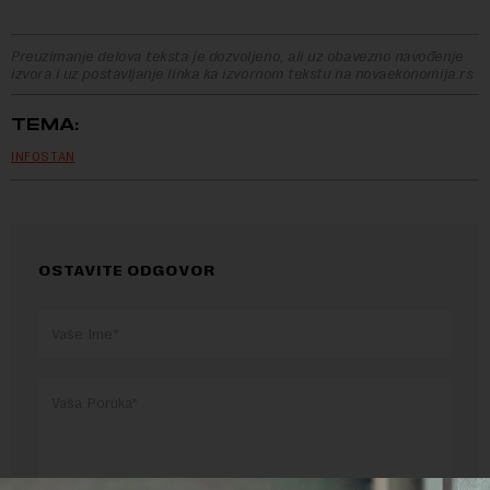
Preuzimanje delova teksta je dozvoljeno, ali uz obavezno navođenje
izvora i uz postavljanje linka ka izvornom tekstu na novaekonomija.rs
TEMA:
INFOSTAN
OSTAVITE ODGOVOR