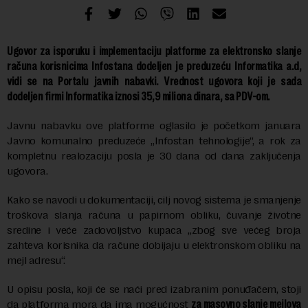
Ugovor za isporuku i implementaciju platforme za elektronsko slanje
računa korisnicima Infostana dodeljen je preduzeću Informatika a.d,
vidi se na Portalu javnih nabavki. Vrednost ugovora koji je sada
dodeljen firmi Informatika iznosi 35,9 miliona dinara, sa PDV-om.
Javnu nabavku ove platforme oglasilo je početkom januara
Javno komunalno preduzeće „Infostan tehnologije“, a rok za
kompletnu realozaciju posla je 30 dana od dana zaključenja
ugovora.
Kako se navodi u dokumentaciji, cilj novog sistema je smanjenje
troškova slanja računa u papirnom obliku, čuvanje životne
sredine i veće zadovoljstvo kupaca „zbog sve većeg broja
zahteva korisnika da račune dobijaju u elektronskom obliku na
mejl adresu“.
U opisu posla, koji će se naći pred izabranim ponuđačem, stoji
da platforma mora da ima mogućnost
za masovno slanje mejlova