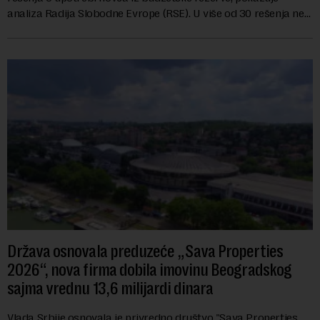
analiza Radija Slobodne Evrope (RSE). U više od 30 rešenja ne
navodi se tačan iznos koji će ...
Država osnovala preduzeće „Sava Properties
2026“, nova firma dobila imovinu Beogradskog
sajma vrednu 13,6 milijardi dinara
Vlada Srbije osnovala je privredno društvo "Sava Properties