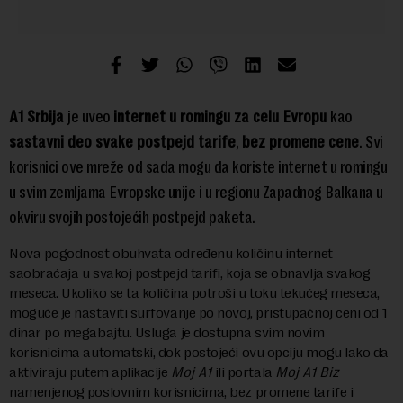
A1 Srbija
je uveo
internet u romingu za celu Evropu
kao
sastavni deo svake postpejd tarife
,
bez promene cene
. Svi
korisnici ove mreže od sada mogu da koriste internet u romingu
u svim zemljama Evropske unije i u regionu Zapadnog Balkana u
okviru svojih postojećih postpejd paketa.
Nova pogodnost obuhvata određenu količinu internet
saobraćaja u svakoj postpejd tarifi, koja se obnavlja svakog
meseca. Ukoliko se ta količina potroši u toku tekućeg meseca,
moguće je nastaviti surfovanje po novoj, pristupačnoj ceni od 1
dinar po megabajtu. Usluga je dostupna svim novim
korisnicima automatski, dok postojeći ovu opciju mogu lako da
aktiviraju putem aplikacije
Moj A1
ili portala
Moj A1 Biz
namenjenog poslovnim korisnicima, bez promene tarife i