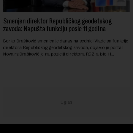
Smenjen direktor Republičkog geodetskog
zavoda: Napušta funkciju posle 11 godina
Borko Drašković smenjen je danas na sednici Vlade sa funkcije
direktora Republičkog geodetskog zavoda, objavio je portal
Nova.rs.Drašković je na poziciji direktora RGZ-a bio 11
godina.Kako piše Nova....