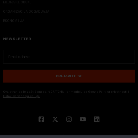
MEDIJSKE OBUKE
ORGANIZACIJA DOGADJAJA
EKONOM I JA
NEWSLETTER
PRIJAVITE SE
Ova stranica je zaštićena sa reCAPTCHA i primenjuju se
Google Politika privatnosti
i
Uslovi korišćenja usluge