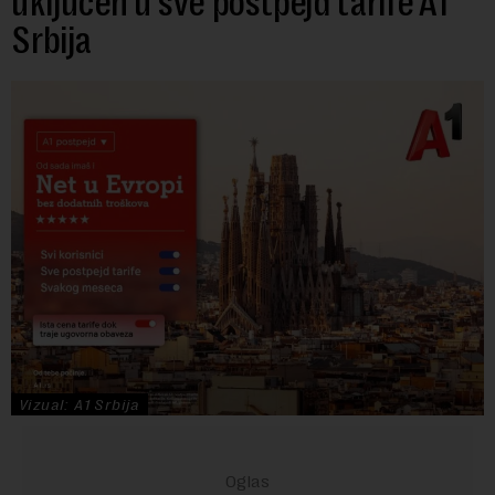
uključen u sve postpejd tarife A1
Srbija
Vizual: A1 Srbija