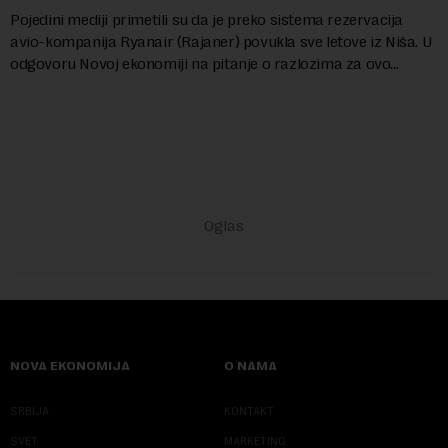
Pojedini mediji primetili su da je preko sistema rezervacija
avio-kompanija Ryanair (Rajaner) povukla sve letove iz Niša. U
odgovoru Novoj ekonomiji na pitanje o razlozima za ovo
povlačenje, ovaj avio-gigant...
NOVA EKONOMIJA
O NAMA
SRBIJA
KONTAKT
SVET
MARKETING