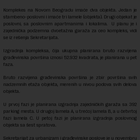
Komplekes na Novom Beogradu imaće dva objekta. Jedan je
stambeno-poslovni i imaće tri lamele (objekta). Drugi objekat je
poslovni, sa poslovnim apartmanima i lokalima. U planu je i
zajednička podzemna dvoetažna garaža za ceo kompleks, vidi
se iz rešenja Sekretarijata.
Izgradnja kompleksa, čija ukupna planirana bruto razvijena
građevinska površina iznosi 52.932 kvadrata, je planirana u pet
faza.
Bruto razvijena građevinska površina je zbir površina svih
nadzemnih etaža objekta, merenih u nivou podova svih delova
objekta.
U prvoj fazi je planirana izgradnja zajedničkih garaža sa 392
parking mesta. U drugoj lamela A, u trećoj lamela B, a u četvrtoj
fazi lamela C. U petoj fazi je planirana izgradnja poslovnog
objekta sa šest spratova.
Sekretarijat za urbanizam i građevinske poslove je u novembru