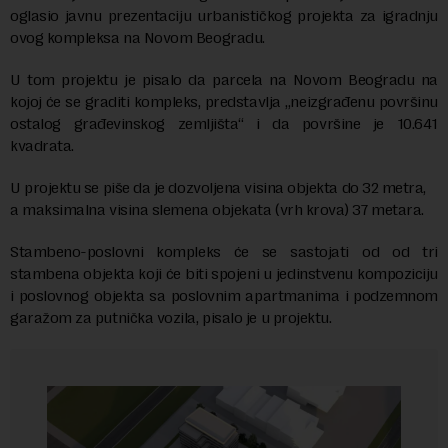
oglasio javnu prezentaciju urbanističkog projekta za igradnju
ovog kompleksa na Novom Beogradu.
U tom projektu je pisalo da parcela na Novom Beogradu na
kojoj će se graditi kompleks, predstavlja „neizgrađenu površinu
ostalog građevinskog zemljišta“ i da površine je 10.641
kvadrata.
U projektu se piše da je dozvoljena visina objekta do 32 metra,
a maksimalna visina slemena objekata (vrh krova) 37 metara.
Stambeno-poslovni kompleks će se sastojati od od tri
stambena objekta koji će biti spojeni u jedinstvenu kompoziciju
i poslovnog objekta sa poslovnim apartmanima i podzemnom
garažom za putnička vozila, pisalo je u projektu.