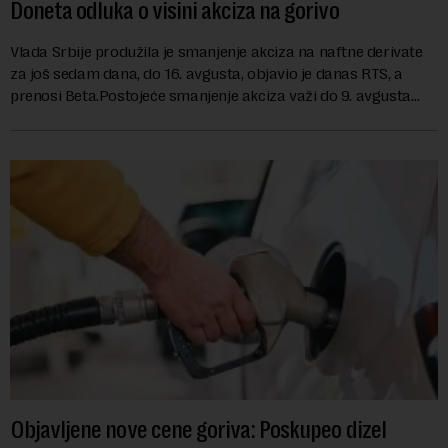
Doneta odluka o visini akciza na gorivo
Vlada Srbije produžila je smanjenje akciza na naftne derivate
za još sedam dana, do 16. avgusta, objavio je danas RTS, a
prenosi Beta.Postojeće smanjenje akciza važi do 9. avgusta
kao mera ublažavanja po...
Objavljene nove cene goriva: Poskupeo dizel