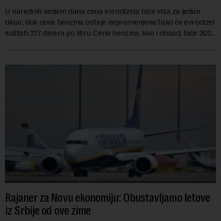
U narednih sedam dana cena evrodizela biće viša za jedan
dinar, dok cena benzina ostaje nepromenjena.Tako će evrodizel
koštati 227 dinara po litru. Cena benzina, kao i dosad, biće 202
dinara po litru. ...
Rajaner za Novu ekonomiju: Obustavljamo letove
iz Srbije od ove zime