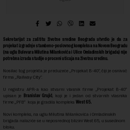
Sekretarijat za zaštitu životne sredine Beograda utvrdio je da za
projekat izgradnje stambeno-poslovnog kompleksa na Novom Beogradu
(na uglu Bulevara Milutina Milankovića i Ulice Omladinskih brigada) nije
potrebna izrada studije o proceni uticaja na životnu sredinu.
Nosilac tog projekta je preduzeće „Projekat B-40“, čiji je osnivač
firma „Railway City“.
U registru APR-a kao stvarni vlasnik firme „Projekat B-40“
upisan je
Branislav Grujić
, koji je i jedan od stvarnih vlasnika
firme „PFB“ koja je gradila kompleks
West 65.
Novi kompleks, na uglu Milutina Milankovića i Omladinskih
brigada nalaziće se u neposrednoj blizini West 65, u susednom
bloku.