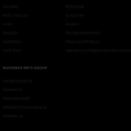
KOLUMNE
IMPRESSUM
PRIČE I ANALIZE
NJUZLETER
VIDEO
KLIJENTI
PODCAST
POLITIKA PRIVATNOSTI
ODRŽIVOST
PRAVILA KORIŠĆENJA
LEPŠI ŽIVOT
SMERNICE ZA PRIMENU VEŠTAČKE INTELI
BUSSINES INFO GROUP
ONLINE EDUKACIJE
IZDAVAŠTVO
MEDIJSKE OBUKE
ORGANIZACIJA DOGADJAJA
EKONOM I JA