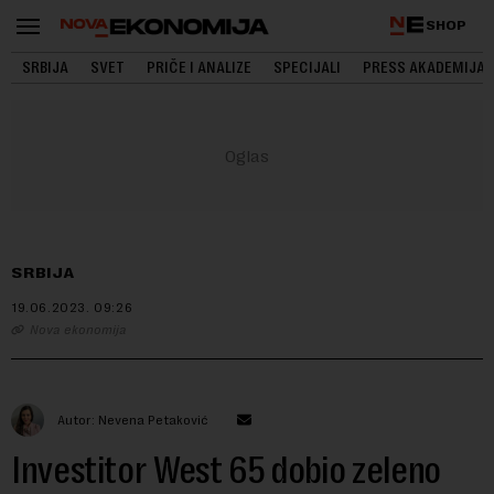
SHOP
SRBIJA
SVET
PRIČE I ANALIZE
SPECIJALI
PRESS AKADEMIJA
SRBIJA
19.06.2023.
09:26
Nova ekonomija
Autor: Nevena Petaković
Investitor West 65 dobio zeleno