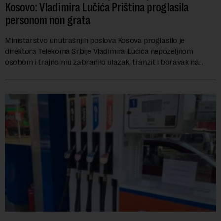
Kosovo: Vladimira Lučića Priština proglasila
personom non grata
Ministarstvo unutrašnjih poslova Kosova proglasilo je
direktora Telekoma Srbije Vladimira Lučića nepoželjnom
osobom i trajno mu zabranilo ulazak, tranzit i boravak na
Kosovu, navodeći kao razlog njegove javn...