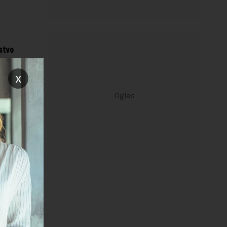
ustvo
d kojih je
x
od 66.000
janje linka
REPLY