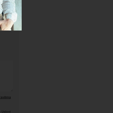
dnike.
ravilima
 Uslovi