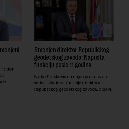
smenjeni
Smenjen direktor Republičkog
geodetskog zavoda: Napušta
funkciju posle 11 godina
irektor
da,
Borko Drašković smenjen je danas na
ade
sednici Vlade sa funkcije direktora
roveo čak 11
Republičkog geodetskog zavoda, objavio
a 2015.
je portal Nova.rs.Drašković je na poziciji
direktora RGZ-a bio 11 godina.Kako piše
Nova....