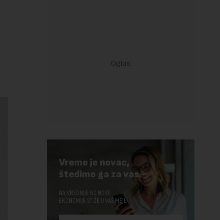
Vreme je novac,
štedimo ga za vas.
NAJVREDNIJE OD NOVE
EKONOMIJE STIŽE U VAŠ MEJL.