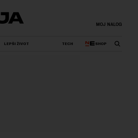
MOJ NALOG
SHOP
LEPŠI ŽIVOT
TECH