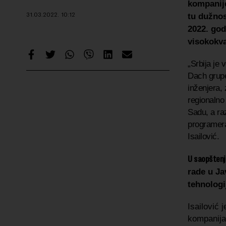
kompanije 
31.03.2022.
10:12
tu dužnos
2022. god
visokokva
„Srbija je 
Dach grupe
inženjera,
regionalno
Sadu, a ra
programera
Isailović.
U saopštenj
rade u Ja
tehnologi
Isailović 
kompanija