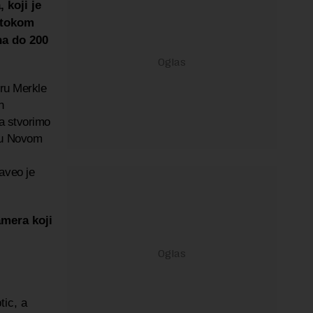
 koji je
 tokom
na do 200
iru Merkle
h
da stvorimo
e u Novom
aveo je
amera koji
ic, a