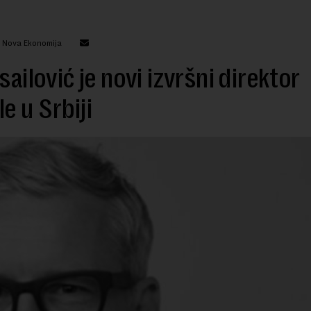
: Nova Ekonomija
Isailović je novi izvršni direktor
e u Srbiji