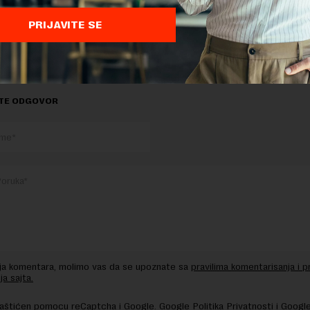
nija, ko međunarodna?! Švajcarske izbeglice. Ne prijavljuju ra
PRIJAVITE SE
d proseka. To je REALNOST.
TE ODGOVOR
nja komentara, molimo vas da se upoznate sa
pravilima komentarisanja i p
ja sajta.
 zaštićen pomocu reCaptcha i Google.
Google Politika Privatnosti
i
Google