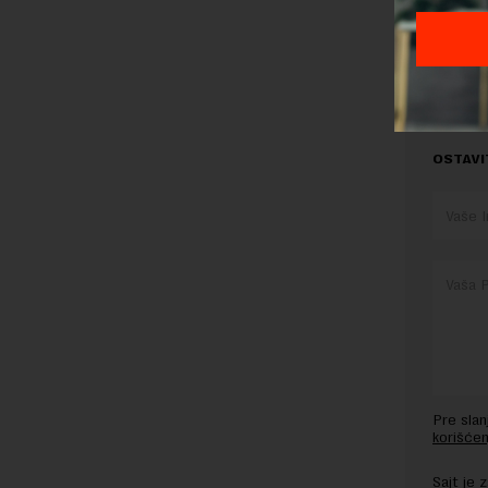
Koja kompa
Plata ispo
OSTAVI
Pre sla
korišćen
Sajt je