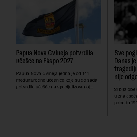
Papua Nova Gvineja potvrdila
Sve pogib
učešće na Ekspo 2027
Danas je
tragedij
Papua Nova Gvineja jedna je od 141
nije odg
međunarodne učesnice koje su do sada
potvrdile učešće na specijalizovanoj
Srbija obe
međunarodnoj izložbi "Ekspu 2027"
u znak seć
Beograd, gde će predstaviti i kao državu
pobedu 1903
sa najvećom jezičkom ra...
njoj od tad
transformi
karakterišu 