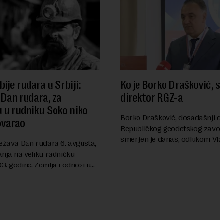
ije rudara u Srbiji:
Ko je Borko Drašković, 
 Dan rudara, za
direktor RGZ-a
u u rudniku Soko niko
Borko Drašković, dosadašnji d
ovarao
Republičkog geodetskog zavo
smenjen je danas, odlukom Vl
ležava Dan rudara 6. avgusta,
Srbije.On je na ovoj funkciji p
anja na veliku radničku
godina. Preciznije, on je 23. jul
. godine. Zemlja i odnosi u
izabran za v.d. di...
a su se nekoliko puta
sali, a sektor rudarstva danas
velike r...