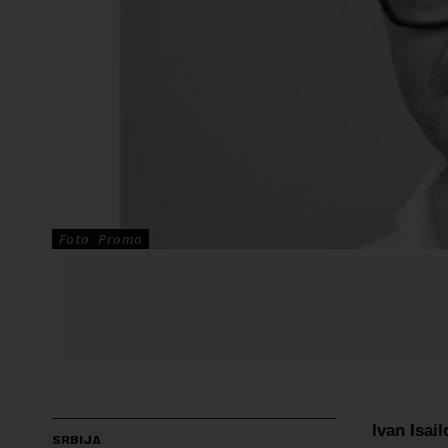
Foto: Promo
Ivan Isai
SRBIJA