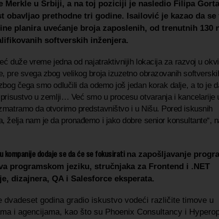
Merkle u Srbiji, a na toj poziciji je nasledio Filipa Gorta,
t obavljao prethodne tri godine. Isailović je kazao
da se
ine planira uvećanje broja zaposlenih, od trenutnih 130 
lifikovanih softverskih inženjera.
već duže vreme jedna od najatraktivnijih lokacija za razvoj u okv
, pre svega zbog velikog broja izuzetno obrazovanih softverski
 zbog čega smo odlučili da odemo još jedan korak dalje, a to je 
 prisustvo u zemlji… Već smo u procesu otvaranja i kancelarij
zmatramo da otvorimo predstavništvo i u Nišu. Pored iskusnih
, želja nam je da pronađemo i jako dobre senior konsultante“, n
u kompanije dodaje se da će se fokusirati
na zapošljavanje progr
va programskom jeziku, stručnjaka za Frontend i .NET
je, dizajnera, QA i Salesforce eksperata.
je dvadeset godina gradio iskustvo vodeći različite timove u
ma i agencijama, kao što su Phoenix Consultancy i Hyperopt