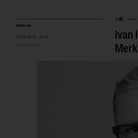
Autor
SRBIJA
Ivan 
31.03.2022.
10:12
Merkl
Saopštenje