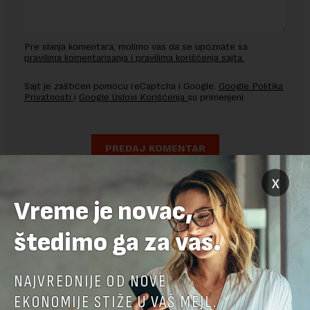
Pre slanja komentara, molimo vas da se upoznate sa
pravilima komentarisanja i pravilima korišćenja sajta.
Sajt je zaštićen pomocu reCaptcha i Google.
Google Politika
Privatnosti
i
Google Uslovi Korišćenja
su primenjeni.
x
Vreme je novac,
štedimo ga za vas.
NAJVREDNIJE OD NOVE
EKONOMIJE STIŽE U VAŠ MEJL.