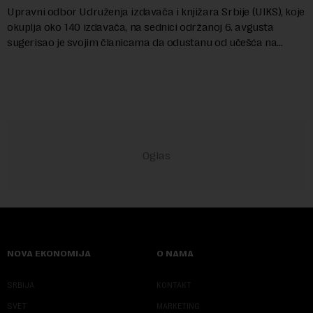
Upravni odbor Udruženja izdavača i knjižara Srbije (UIKS), koje
okuplja oko 140 izdavača, na sednici održanoj 6. avgusta
sugerisao je svojim članicama da odustanu od učešća na
predstojećem Sajmu knjiga. Vrem...
NOVA EKONOMIJA
O NAMA
SRBIJA
KONTAKT
SVET
MARKETING