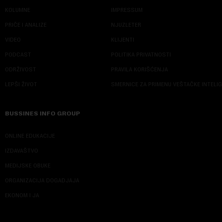
KOLUMNE
IMPRESSUM
PRIČE I ANALIZE
NJUZLETER
VIDEO
KLIJENTI
PODCAST
POLITIKA PRIVATNOSTI
ODRŽIVOST
PRAVILA KORIŠĆENJA
LEPŠI ŽIVOT
SMERNICE ZA PRIMENU VEŠTAČKE INTELI
BUSSINES INFO GROUP
ONLINE EDUKACIJE
IZDAVAŠTVO
MEDIJSKE OBUKE
ORGANIZACIJA DOGADJAJA
EKONOM I JA