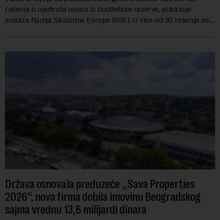
rešenja o upotrebi novca iz budžetske rezerve, pokazuje
analiza Radija Slobodne Evrope (RSE). U više od 30 rešenja ne
navodi se tačan iznos koji će ...
Država osnovala preduzeće „Sava Properties
2026“, nova firma dobila imovinu Beogradskog
sajma vrednu 13,6 milijardi dinara