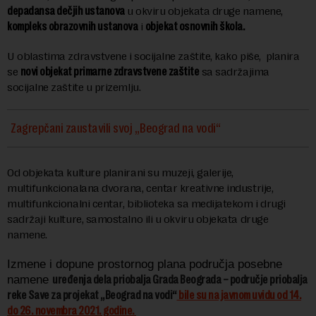
depadansa dečjih ustanova
u okviru objekata druge namene,
kompleks obrazovnih ustanova
i
objekat osnovnih škola.
U oblastima zdravstvene i socijalne zaštite, kako piše, planira
se
novi objekat primarne zdravstvene zaštite
sa sadržajima
socijalne zaštite u prizemlju.
Zagrepčani zaustavili svoj „Beograd na vodi“
Od objekata kulture planirani su muzeji, galerije,
multifunkcionalana dvorana, centar kreativne industrije,
multifunkcionalni centar, biblioteka sa medijatekom i drugi
sadržaji kulture, samostalno ili u okviru objekata druge
namene.
Izmene i dopune prostornog plana područja posebne
namene
uređenja dela priobalja Grada Beograda – područje priobalja
reke Save za projekat „Beograd na vodi“
bile su na javnom uvidu od 14.
do 26. novembra 2021. godine.