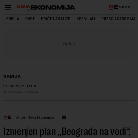
SHOP
SRBIJA
SVET
PRIČE I ANALIZE
SPECIJALI
PRESS AKADEMIJA
SRBIJA
21.04.2022.
11:08
Nevena Petaković
Autor: Nova Ekonomija
Izmenjen plan „Beograda na vodi“,