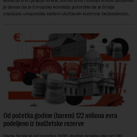
Ministarstvo poljoprivrede, šumarstva i vodoprivrede saopštilo
je danas da je Evropska komisija potvrdila da je Srbija
značajno unapredila sistem službenih kontrola bezbednosti
hrane biljnog porekla, te da k...
Od početka godine (barem) 122 miliona evra
podeljeno iz budžetske rezerve
Vlada Srbije je od početka 2026. godine donela više od 130