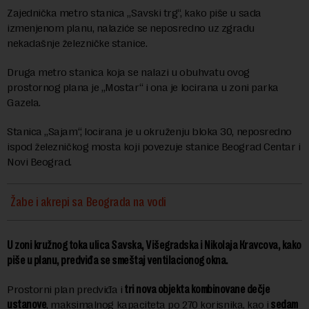
Zajednička metro stanica „Savski trg“, kako piše u sada
izmenjenom planu, nalaziće se neposredno uz zgradu
nekadašnje železničke stanice.
Druga metro stanica koja se nalazi u obuhvatu ovog
prostornog plana je „Mostar“ i ona je locirana u zoni parka
Gazela.
Stanica „Sajam“, locirana je u okruženju bloka 30, neposredno
ispod železničkog mosta koji povezuje stanice Beograd Centar i
Novi Beograd.
Žabe i akrepi sa Beograda na vodi
U zoni kružnog toka ulica Savska, Višegradska i Nikolaja Кravcova, kako
piše u planu, predviđa se smeštaj ventilacionog okna.
Prostorni plan predviđa i
tri nova objekta kombinovane dečje
ustanove
, maksimalnog kapaciteta po 270 korisnika, kao i
sedam