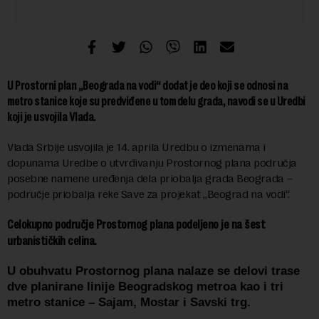
U Prostorni plan „Beograda na vodi“ dodat je deo koji se odnosi na
metro stanice koje su predviđene u tom delu grada, navodi se u Uredbi
koji je usvojila Vlada.
Vlada Srbije usvojila je 14. aprila Uredbu o izmenama i
dopunama Uredbe o utvrđivanju Prostornog plana područja
posebne namene uređenja dela priobalja grada Beograda –
područje priobalja reke Save za projekat „Beograd na vodi“.
Celokupno područje Prostornog plana podeljeno je na šest
urbanističkih celina.
U obuhvatu Prostornog plana nalaze se delovi trase
dve planirane linije Beogradskog metroa kao i tri
metro stanice – Sajam, Mostar i Savski trg.