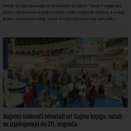
Vlada Srbije osnovala je privredno društvo "Sava Properties
2026", čiji osnovni kapital iznosi 13,64 milijarde dinara, a u koji
je kao nenovčani ulog unela brojne katastarske parcele i
objekte u okviru kompl...
Najveći izdavači odustali od Sajma knjiga, ostali
se izjašnjavaju do 20. avgusta