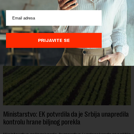
POVEZANI SADRŽAJI
PRIJAVITE SE
Ministarstvo: EK potvrdila da je Srbija unapredila
kontrolu hrane biljnog porekla