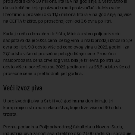
proizvodi skoro 30 miliona litara vina godišnje, a verovatno je
da su količine koje proizvode mali proizvođači daleko veće.
Izvozimo u proseku oko 11,5 miliona litara vina godišnje, najviše
na CEFTA tržište, po prosečnoj ceni od 3,6 evra po litri.
Kada je reč o domaćem tržištu, Ministarstvo poljoprivrede
saopštava da je 2023. cena belog vina u maloprodaji iznosila 2,9
evra po litri, 9,8 odsto više od cene ovog vina u 2022. godini i za
27,7 odsto više od prosečne petogodišnje cene. Prosečna
maloprodajna cena crvenog vina bila je tri evra po litri, 8,2
odsto više u poređenju sa 2022. godinom i za 26,6 odsto više od
prosečne cene u prethodnih pet godina.
Veći izvoz piva
U proizvodnji piva u Srbiji već godinama dominiraju tri
kompanije u stranom vlasništvu, koje drže više od 90 odsto
tržišta.
Prema podacima Poljoprivrednog fakulteta u Novom Sadu,
industrija piva zapošljava direktno oko 2.500 radnika i sarađuje