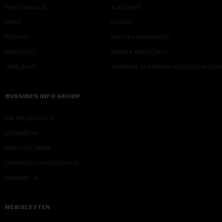
PRIČE I ANALIZE
NJUZLETER
VIDEO
KLIJENTI
PODCAST
POLITIKA PRIVATNOSTI
ODRŽIVOST
PRAVILA KORIŠĆENJA
LEPŠI ŽIVOT
SMERNICE ZA PRIMENU VEŠTAČKE INTELI
BUSSINES INFO GROUP
ONLINE EDUKACIJE
IZDAVAŠTVO
MEDIJSKE OBUKE
ORGANIZACIJA DOGADJAJA
EKONOM I JA
NEWSLETTER