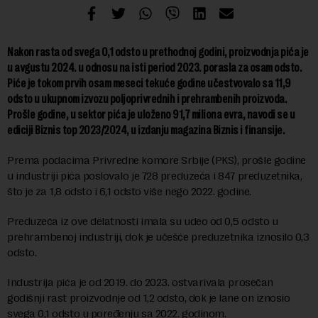
Nakon rasta od svega 0,1 odsto u prethodnoj godini, proizvodnja pića je
u avgustu 2024. u odnosu na isti period 2023. porasla za osam odsto.
Piće je tokom prvih osam meseci tekuće godine učestvovalo sa 11,9
odsto u ukupnom izvozu poljoprivrednih i prehrambenih proizvoda.
Prošle godine, u sektor pića je uloženo 91,7 miliona evra, navodi se u
ediciji Biznis top 2023/2024, u izdanju magazina Biznis i finansije.
Prema podacima Privredne komore Srbije (PKS), prošle godine
u industriji pića poslovalo je 728 preduzeća i 847 preduzetnika,
što je za 1,8 odsto i 6,1 odsto više nego 2022. godine.
Preduzeća iz ove delatnosti imala su udeo od 0,5 odsto u
prehrambenoj industriji, dok je učešće preduzetnika iznosilo 0,3
odsto.
Industrija pića je od 2019. do 2023. ostvarivala prosečan
godišnji rast proizvodnje od 1,2 odsto, dok je lane on iznosio
svega 0,1 odsto u poređenju sa 2022. godinom.