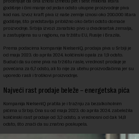
procenjuje da ona iznosi između pet i šest miliona litara
godišnje i čini manje od jedan odsto ukupne proizvodnje piva
kod nas. Izvoz kraft piva iz naše zemlje iznosi oko 200.000 litara
godišnje, što predstavlja približno oko četiri odsto domaće
proizvodnje. Srbija izvozi zanatsko pivo u dvadesetak zemalja,
a zastupljena su u regionu, na tržištu EU, Rusije i Brazila.
Prema podacima kompanije NielsenIQ, prodaja piva u Srbiji je
od maja 2023. do aprila 2024. količinski opala za 1,9 odsto.
Budući da su cene piva na tržištu rasle, vrednost prodaje je
povećana za 6,7 odsto, ali to nije za utehu proizvođačima jer su
uporedo rasli i troškovi proizvodnje.
Najveći rast prodaje beleže – energetska pića
Kompanija NielsenIQ pratila je i tražnju za bezalkoholnim
pićima u Srbiji. Ona su od maja 2023. do aprila 2024. zabeležila
količinski rast prodaje od 3,2 odsto, a vrednosni od čak 14,8
odsto, što znači da su znatno poskupela.
Najveći procenat (40 odsto) ovih pića prodat je u velikim i