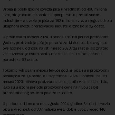
Srbija je pošle godine izvezla pića u vrednosti od 468 miliona
evra, što je činilo 1,9 odsto ukupnog izvoza prerađivačke
industrije – a uvezla je pića za 182 miliona evra, a njegov udeo u
ukupnom uvozu prerađivačke industrije iznosio je 0,7 odsto.
U prvih osam meseci 2024. u odnosu na isti period prethodne
godine, proizvodnja pića je porasla za 1,1 dosto, ali, u avgustu
ove godine u odnosu na isti mesec 2023. taj rast je bio znatno
veći i iznosio je osam odsto, dok su zalihe u istom periodu
porasle za 5,7 odsto.
Tokom prvih osam meseci tekuće godine pića su u proizvodnji
poskupela za 1,4 odsto, a u septembru 2024. u odnosu na isti
mesec 2023. njihova proizvodna cena je bila veća za 1,1 odsto,
iako su u istom periodu proizvodne cene na nivou celog
prehrambenog sektora pale za tri odsto.
U periodu od januara do avgusta 2024. godine, Srbija je izvezla
pića u vrednosti od 337 miliona evra, dok je uvoz vredeo 140
miliona evra.