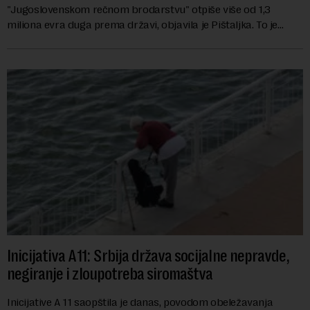
"Jugoslovenskom rečnom brodarstvu" otpiše više od 1,3
miliona evra duga prema državi, objavila je Pištaljka. To je
učinjeno zaključkom koji do danas n...
Inicijativa A11: Srbija država socijalne nepravde,
negiranje i zloupotreba siromaštva
Inicijative A 11 saopštila je danas, povodom obeležavanja