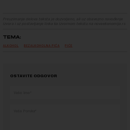
Preuzimanje delova teksta je dozvoljeno, ali uz obavezno navođenje
izvora i uz postavljanje linka ka izvornom tekstu na novaekonomija.rs
TEMA:
ALKOHOL
BEZALKOHOLNA PIĆA
PIĆE
OSTAVITE ODGOVOR