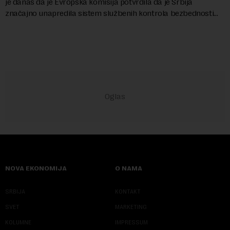
je danas da je Evropska komisija potvrdila da je Srbija
značajno unapredila sistem službenih kontrola bezbednosti
hrane biljnog porekla, te da k...
NOVA EKONOMIJA
O NAMA
SRBIJA
KONTAKT
SVET
MARKETING
KOLUMNE
IMPRESSUM