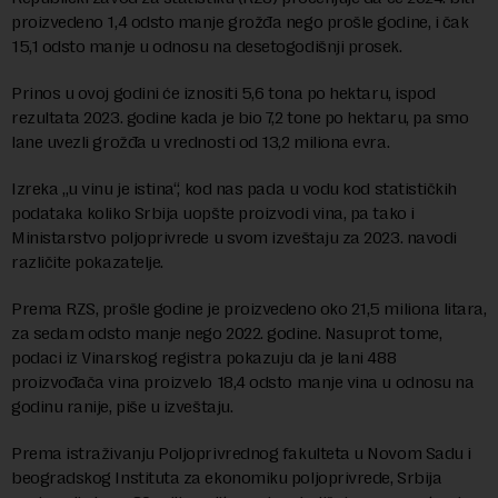
proizvedeno 1,4 odsto manje grožđa nego prošle godine, i čak
15,1 odsto manje u odnosu na desetogodišnji prosek.
Prinos u ovoj godini će iznositi 5,6 tona po hektaru, ispod
rezultata 2023. godine kada je bio 7,2 tone po hektaru, pa smo
lane uvezli grožđa u vrednosti od 13,2 miliona evra.
Izreka „u vinu je istina“, kod nas pada u vodu kod statističkih
podataka koliko Srbija uopšte proizvodi vina, pa tako i
Ministarstvo poljoprivrede u svom izveštaju za 2023. navodi
različite pokazatelje.
Prema RZS, prošle godine je proizvedeno oko 21,5 miliona litara,
za sedam odsto manje nego 2022. godine. Nasuprot tome,
podaci iz Vinarskog registra pokazuju da je lani 488
proizvođača vina proizvelo 18,4 odsto manje vina u odnosu na
godinu ranije, piše u izveštaju.
Prema istraživanju Poljoprivrednog fakulteta u Novom Sadu i
beogradskog Instituta za ekonomiku poljoprivrede, Srbija