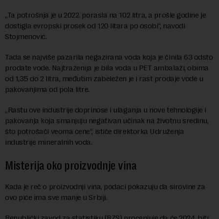
„Ta potrošnja je u 2022. porasla na 102 litra, a prošle godine je
dostigla evropski prosek od 120 litara po osobi“, navodi
Stojmenović.
Tada se najviše pazarila negazirana voda koja je činila 63 odsto
prodate vode. Najtraženija je bila voda u PET ambalaži, obima
od 1,35 do 2 litra, međutim zabeležen je i rast prodaje vode u
pakovanjima od pola litre.
„Rastu ove industrije doprinose i ulaganja u nove tehnologije i
pakovanja koja smanjuju negativan učinak na životnu sredinu,
što potrošači veoma cene“, ističe direktorka Udruženja
industrije mineralnih voda.
Misterija oko proizvodnje vina
Kada je reč o proizvodnji vina, podaci pokazuju da sirovine za
ovo piće ima sve manje u Srbiji.
Republički zavod za statistiku (RZS) procenjuje da će 2024. biti