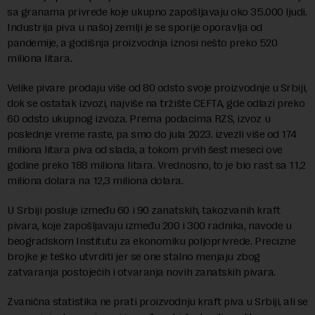
sa granama privrede koje ukupno zapošljavaju oko 35.000 ljudi.
Industrija piva u našoj zemlji je se sporije oporavlja od
pandemije, a godišnja proizvodnja iznosi nešto preko 520
miliona litara.
Velike pivare prodaju više od 80 odsto svoje proizvodnje u Srbiji,
dok se ostatak izvozi, najviše na tržište CEFTA, gde odlazi preko
60 odsto ukupnog izvoza. Prema podacima RZS, izvoz u
poslednje vreme raste, pa smo do jula 2023. izvezli više od 174
miliona litara piva od slada, a tokom prvih šest meseci ove
godine preko 188 miliona litara. Vrednosno, to je bio rast sa 11,2
miliona dolara na 12,3 miliona dolara.
U Srbiji posluje između 60 i 90 zanatskih, takozvanih kraft
pivara, koje zapošljavaju između 200 i 300 radnika, navode u
beogradskom Institutu za ekonomiku poljoprivrede. Precizne
brojke je teško utvrditi jer se one stalno menjaju zbog
zatvaranja postojećih i otvaranja novih zanatskih pivara.
Zvanična statistika ne prati proizvodnju kraft piva u Srbiji, ali se