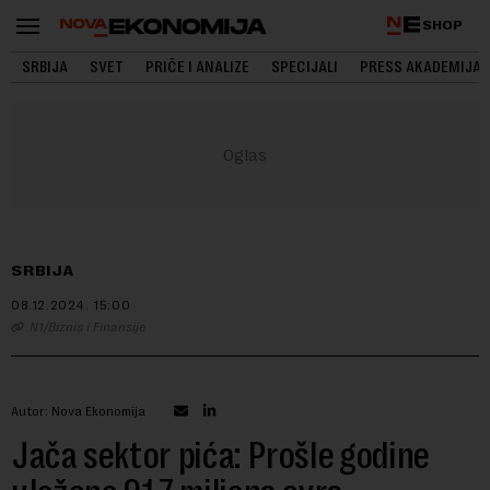
SHOP
SRBIJA
SVET
PRIČE I ANALIZE
SPECIJALI
PRESS AKADEMIJA
SRBIJA
08.12.2024.
15:00
N1/Biznis i Finansije
Autor: Nova Ekonomija
Jača sektor pića: Prošle godine