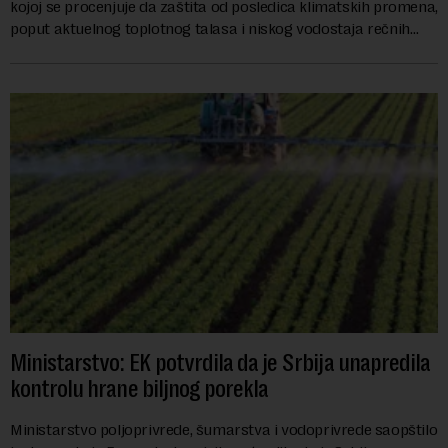
kojoj se procenjuje da zaštita od posledica klimatskih promena,
poput aktuelnog toplotnog talasa i niskog vodostaja rečnih
slivova, zahteva inve...
Ministarstvo: EK potvrdila da je Srbija unapredila
kontrolu hrane biljnog porekla
Ministarstvo poljoprivrede, šumarstva i vodoprivrede saopštilo