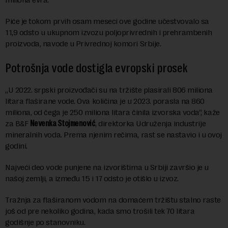
Piće je tokom prvih osam meseci ove godine učestvovalo sa
11,9 odsto u ukupnom izvozu poljoprivrednih i prehrambenih
proizvoda, navode u Privrednoj komori Srbije.
Potrošnja vode dostigla evropski prosek
„U 2022. srpski proizvođači su na tržište plasirali 806 miliona
litara flaširane vode. Ova količina je u 2023. porasla na 860
miliona, od čega je 250 miliona litara činila izvorska voda“, kaže
za B&F
Nevenka Stojmenović
, direktorka Udruženja industrije
mineralnih voda. Prema njenim rečima, rast se nastavio i u ovoj
godini.
Najveći deo vode punjene na izvorištima u Srbiji završio je u
našoj zemlji, a između 15 i 17 odsto je otišlo u izvoz.
Tražnja za flaširanom vodom na domaćem tržištu stalno raste
još od pre nekoliko godina, kada smo trošili tek 70 litara
godišnje po stanovniku.