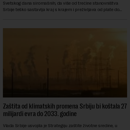
Svetskog dana siromašnih, da više od trećine stanovništva
Srbije teško sastavlja kraj s krajem i preživljava od plate do
plate.U saopštenju piše ...
Zaštita od klimatskih promena Srbiju bi koštala 27
milijardi evra do 2033. godine
Vlada Srbije usvojila je Strategiju zaštite životne sredine, u