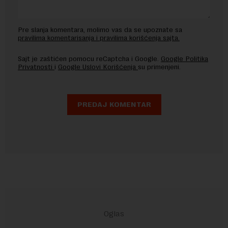
Pre slanja komentara, molimo vas da se upoznate sa
pravilima komentarisanja i pravilima korišćenja sajta.
Sajt je zaštićen pomocu reCaptcha i Google.
Google Politika
Privatnosti
i
Google Uslovi Korišćenja
su primenjeni.