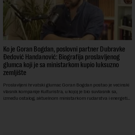
Ko je Goran Bogdan, poslovni partner Dubravke
Đedović Handanović: Biografija proslavljenog
glumca koji je sa ministarkom kupio luksuzno
zemljište
Proslavljeni hrvatski glumac Goran Bogdan postao je većinski
vlasnik kompanije Kulturistra, u kojoj je bio suvlasnik sa,
između ostalog, aktuelnom ministarkom rudarstva i energetike
u Vladi Srbije, Dubravkom...