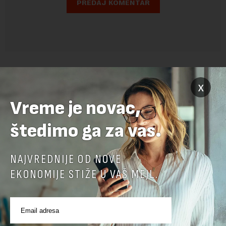
x
Vreme je novac,
štedimo ga za vas.
POVEZANI SADRŽAJI
NAJVREDNIJE OD NOVE
EKONOMIJE STIŽE U VAŠ MEJL.