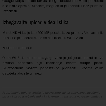
Google Maps i slični servisi mogu takođe biti veliki potrošači
ako niste oprezni. Srećom, moguće ih je koristiti i bez pristupa
internetu.
Izbegavajte upload videa i slika
Minut HD videa je kao 200 MB podataka za prenos. Ako vam nije
hitno, bolje sačekajte dok se ne nađete u Wi-Fi zoni.
Koristite bluetooth
Osim Wi-Fi-ja, na raspolaganju vam je još jedan standard za
prenos podataka čije korišćenje nećete skupo platiti.
Bluetoothom možete jednostavno prebaciti i veoma velike
datoteke ako ste u mreži.
Preuzimanje delova teksta je dozvoljeno, ali uz obavezno navođenje
izvora i uz postavljanje linka ka izvornom tekstu na novaekonomija.rs