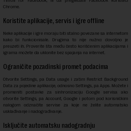
Tinfoil for Facebook, ili da pregledate Facebook koristeći
Chrome.
Koristite aplikacije, servis i igre offline
Neke aplikacije i igre moraju biti stalno povezane sa internetom
kako bi funkcionisale. Drugima to nije nužno: dovoljno je
preuzeti ih. Proverite šta među često korišćenim aplikacijama i
igrama možete da uklonite bez spajanja na internet.
Ograničite pozadinski promet podacima
Otvorite Settings, pa Data usage i zatim Restrict Background
Data za pojedine aplikacije, odnosno Settings, pa Apps. Možete i
promeniti postavke za sinhronizaciju Google servisa ako
otvorite Settings, pa Account, Google i potom pod korisničkim
nalogom odznačite servise za koje ne želite automatsko
usklađivanje i nadograđivanje.
Isključite automatsku nadogradnju