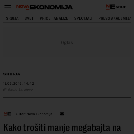
SHOP
SRBIJA
SVET
PRIČE I ANALIZE
SPECIJALI
PRESS AKADEMIJA
SRBIJA
17.06.2016.
14:42
Radio Sarajevo
Autor: Nova Ekonomija
Kako trošiti manje megabajta na