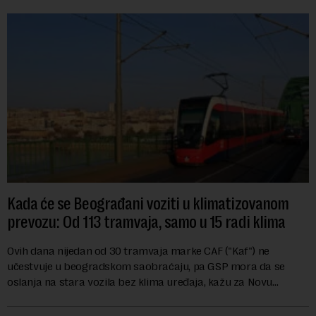
Kada će se Beograđani voziti u klimatizovanom
prevozu: Od 113 tramvaja, samo u 15 radi klima
Ovih dana nijedan od 30 tramvaja marke CAF ("Kaf") ne
učestvuje u beogradskom saobraćaju, pa GSP mora da se
oslanja na stara vozila bez klima uređaja, kažu za Novu
ekonomiju iz Sindikata Centar – GSP i Centr...