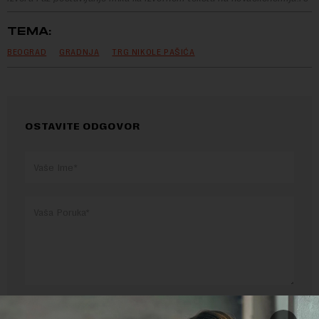
TEMA:
BEOGRAD
GRADNJA
TRG NIKOLE PAŠIĆA
OSTAVITE ODGOVOR
Pre slanja komentara, molimo vas da se upoznate sa
pravilima komentarisanja i pravilima korišćenja sajta.