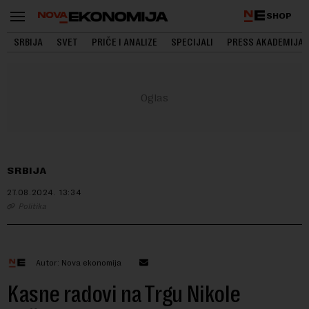
SHOP
SRBIJA
SVET
PRIČE I ANALIZE
SPECIJALI
PRESS AKADEMIJA
SRBIJA
27.08.2024.
13:34
Politika
Autor: Nova ekonomija
Kasne radovi na Trgu Nikole