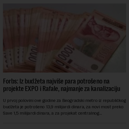
Forbs: Iz budžeta najviše para potrošeno na
projekte EXPO i Rafale, najmanje za kanalizaciju
U prvoj polovini ove godine za Beogradski metro iz republičkog
budžeta je potrošeno 13,9 milijardi dinara, za novi most preko
Save 1,5 milijardi dinara, a za projekat centralnog
kanalizacionog sistema u Beog...