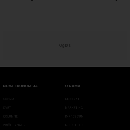
u Vladi Srbije, Dubravkom...
NOVA EKONOMIJA
O NAMA
SRBIJA
KONTAKT
SVET
MARKETING
KOLUMNE
IMPRESSUM
PRIČE I ANALIZE
NJUZLETER