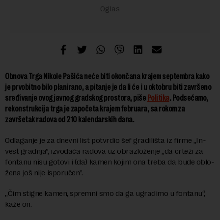
Ob­no­va Tr­ga Ni­ko­le Pa­ši­ća ne­će bi­ti okon­ča­na kra­jem septembra ka­ko
je prvobitno bi­lo pla­ni­ra­no, a pi­ta­nje je da li će i u ok­to­bru bi­ti za­vr­še­no
sređivanje ovog jav­nog grad­skog pro­sto­ra, piše
Politika
. Podsećamo,
rekonstrukcija trga je za­po­če­ta kra­jem fe­bru­a­ra, sa ro­kom za
završetak radova od 210 ka­len­dar­skih da­na.
Odlaganje je za dnevni list po­tvr­dio šef gra­di­li­šta iz fir­me „In­
vest grad­nja”, iz­vo­đa­ča radova uz obra­zlo­že­nje „da cr­te­ži za
fon­ta­nu ni­su go­to­vi i (da) ka­men ko­jim ona treba da bu­de ob­lo­
že­na još ni­je is­po­ru­čen”.
„Čim stig­ne ka­men, sprem­ni smo da ga ugra­di­mo u fon­ta­nu“,
ka­že on.