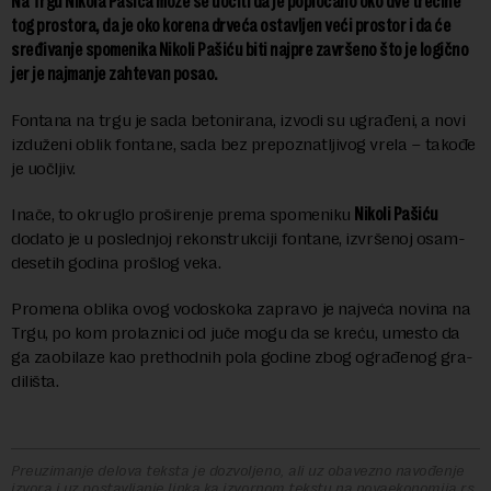
Na Tr­gu Ni­ko­la Pa­ši­ća mo­že se uoči­ti da je po­plo­ča­no oko dve tre­ći­ne
tog prostora, da je oko ko­re­na dr­ve­ća osta­vljen ve­ći pro­stor i da će
sre­đi­va­nje spomenika Ni­ko­li Pa­ši­ću bi­ti naj­pre za­vr­še­no što je lo­gič­no
jer je naj­ma­nje zahtevan posao.
Fon­ta­na na trgu je sada be­to­ni­ra­na, iz­vo­di su ugrađeni, a novi
izduženi ob­lik fontane, sada bez prepoznatljivog vre­la – takođe
je uočljiv.
Inače, to okru­glo pro­ši­re­nje pre­ma spo­me­ni­ku
Ni­ko­li Pa­ši­ću
dodato je u poslednjoj re­kon­struk­ci­ji fontane, izvršenoj osam­
de­se­tih go­di­na pro­šlog ve­ka.
Pro­me­na ob­li­ka ovog vo­do­sko­ka za­pra­vo je naj­ve­ća no­vi­na na
Tr­gu, po ko­m prolaznici od ju­če mogu da se kre­ću, ume­sto da
ga za­o­bi­la­ze kao pret­hod­nih pola godine zbog ogra­đe­nog gra­
di­li­šta.
Preuzimanje delova teksta je dozvoljeno, ali uz obavezno navođenje
izvora i uz postavljanje linka ka izvornom tekstu na novaekonomija.rs