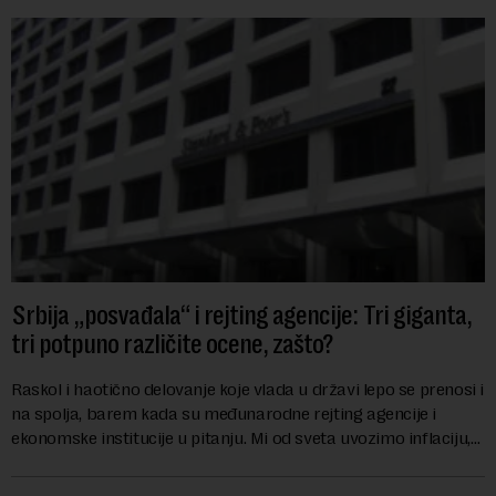
Srbija „posvađala“ i rejting agencije: Tri giganta,
tri potpuno različite ocene, zašto?
Raskol i haotično delovanje koje vlada u državi lepo se prenosi i
na spolja, barem kada su međunarodne rejting agencije i
ekonomske institucije u pitanju. Mi od sveta uvozimo inflaciju,
robu lošijeg kvalitet...