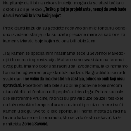
Na pi­ta­nje da li bi na re­kon­struk­ci­ju mo­gla da se sta­vi tač­ka u
ok­to­bru on je rekao:
„Te­ško, pi­taj­te pro­jek­tan­te, ne­moj da uvek bu­de
da su iz­vo­đa­či kri­vi za ka­šnje­nje“.
Pro­jek­tan­ti ka­žu da su ge­o­de­te ne­dav­no sni­mi­le fon­ta­nu, od­no­
sno iz­ve­de­no stanje, i da su uze­te pre­ci­zne me­re za ša­blo­ne za
ka­men siv­ka­ste bo­je ko­jim će ona bi­ti ob­lo­že­na.
„Taj ka­men se spe­ci­jal­nim ma­ši­na­ma se­če u Severnoj Ma­ke­do­
ni­ji i tu ne­ma improvizacije. Mal­te­ne smo sva­ki dan na te­re­nu i
ovog pu­ta ima­mo do­bru saradnju sa iz­vo­đa­či­ma, iako ne­ma­mo
for­mal­no ugo­vo­ren pro­jek­tant­ski nad­zor. Na gra­di­li­štu se ra­di
sva­ki dan i
ne vi­dim da ima dra­stič­nih za­sto­ja, od­no­sno onih ko­ji ni­su
oprav­da­ni.
Po­čet­kom le­ta bi­le su obil­ne pa­da­vi­ne ko­je sre­ćom
ni­su ošte­ti­le ni fon­ta­nu ni­ti po­plo­ča­ni deo tr­ga. Po­tom su usle­
di­le eks­trem­ne vru­ći­ne, rad­ni­ci su pra­vi­li du­že pa­u­ze i te­ško je
na ta­ko vi­so­kim tem­pe­ra­tu­ra­ma uzi­ma­ti pre­ci­zne me­re i se­ći
ka­men u slo­gu. Sve to je išlo spo­ri­je, ali i ne­ma me­sta za rad na
br­zi­nu ka­ko se ne bi oma­nu­lo, što se vr­lo če­sto de­ša­va“, ka­že
ar­hi­tek­ta
Zo­ri­ca Sa­vi­čić.