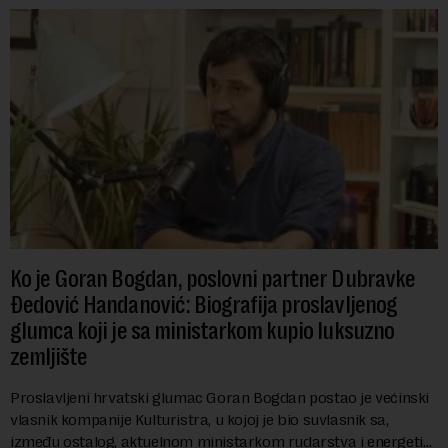
Ko je Goran Bogdan, poslovni partner Dubravke
Đedović Handanović: Biografija proslavljenog
glumca koji je sa ministarkom kupio luksuzno
zemljište
Proslavljeni hrvatski glumac Goran Bogdan postao je većinski
vlasnik kompanije Kulturistra, u kojoj je bio suvlasnik sa,
između ostalog, aktuelnom ministarkom rudarstva i energetike