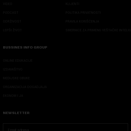
VIDEO
KLIJENTI
PODCAST
POLITIKA PRIVATNOSTI
ODRŽIVOST
PRAVILA KORIŠĆENJA
LEPŠI ŽIVOT
SMERNICE ZA PRIMENU VEŠTAČKE INTELI
BUSSINES INFO GROUP
ONLINE EDUKACIJE
IZDAVAŠTVO
MEDIJSKE OBUKE
ORGANIZACIJA DOGADJAJA
EKONOM I JA
NEWSLETTER