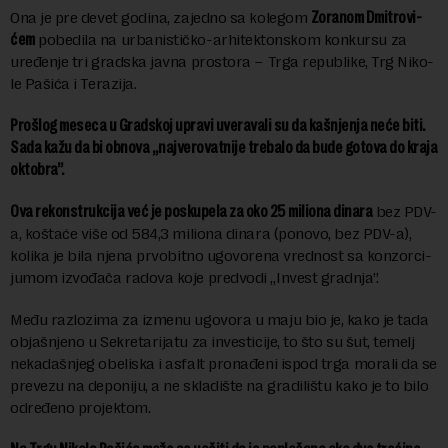
Ona je pre devet godina, zajedno sa ko­le­gom
Zo­ra­nom Dmi­tro­vi­
ćem
po­be­di­la na ur­ba­ni­stič­ko-ar­hi­tek­ton­skom kon­kur­su za
ure­đe­nje tri grad­ska jav­na pro­sto­ra – Tr­ga re­pu­bli­ke, Trg Ni­ko­
le Pa­ši­ća i Te­ra­zi­ja.
Pro­šlog me­se­ca u Grad­skoj upra­vi uve­ra­va­li su da ka­šnje­nja ne­će bi­ti.
Sa­da ka­žu da bi ob­no­va „naj­ve­ro­vat­ni­je tre­ba­lo da bu­de go­to­va do kra­ja
ok­to­bra”.
Ova rekonstrukcija već je po­sku­pe­la za oko 25 mi­li­o­na di­na­ra
bez PDV-
a, ko­šta­će više od 584,3 mi­li­o­na di­na­ra (ponovo, bez PDV-a),
ko­li­ka je bi­la nje­na pr­vo­bit­no ugo­vo­re­na vred­nost sa kon­zor­ci­
ju­mom iz­vo­đa­ča ra­do­va ko­je pred­vo­di „In­vest grad­nja”.
Me­đu raz­lo­zi­ma za iz­me­nu ugo­vo­ra u ma­ju bio je, ka­ko je ta­da
ob­ja­šnje­no u Sekretarijatu za in­ve­sti­ci­je, to što su šut, te­melj
ne­ka­da­šnjeg obe­li­ska i as­falt pro­na­đe­ni is­pod tr­ga mo­ra­li da se
pre­ve­zu na de­po­ni­ju, a ne skla­di­šte na gra­di­lištu ka­ko je to bi­lo
od­re­đe­no pro­jek­tom.