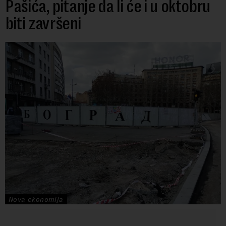
Pašića, pi­ta­nje da li će i u ok­to­bru
bi­ti za­vr­še­ni
Nova ekonomija