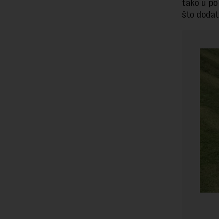
tako u po
što dodat