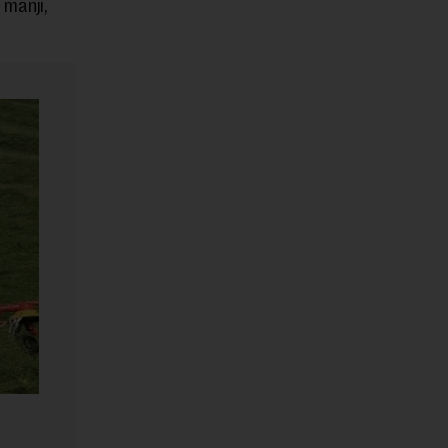
manji,