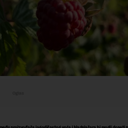
među proizvođača jagodičastog voća i hladnjačara bi mogli doneti p