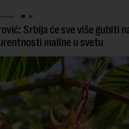
ekonomija
ović: Srbija će sve više gubiti n
rentnosti maline u svetu