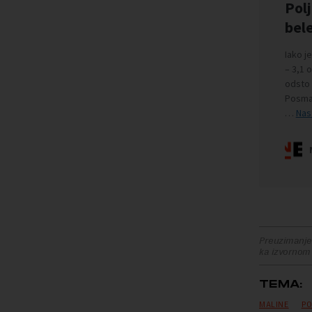
Preuzimanje 
ka izvornom
TEMA:
MALINE
PO