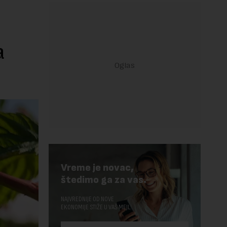
a
Vreme je novac,
štedimo ga za vas.
NAJVREDNIJE OD NOVE
EKONOMIJE STIŽE U VAŠ MEJL.