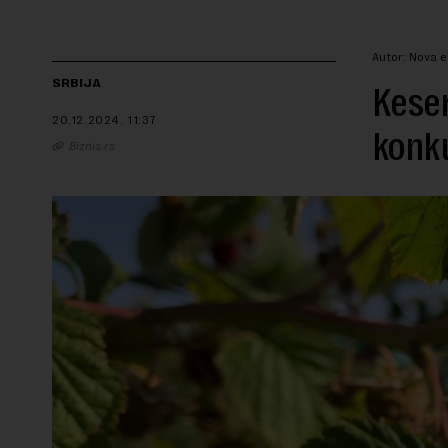
Autor: Nova 
SRBIJA
Keser
20.12.2024.
11:37
konku
Biznis.rs