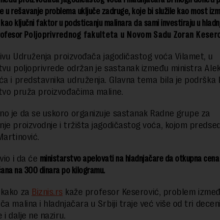
 u rešavanje problema uključe zadruge, koje bi služile kao most iz
i kao ključni faktor u podsticanju malinara da sami investiraju u hlad
profesor
Poljoprivrednog fakulteta u Novom Sadu Zoran Kesero
ativu Udruženja proizvođača jagodičastog voća Vilamet, u
tvu poljoprivrede održan je sastanak između ministra Ale
ća i predstavnika udruženja. Glavna tema bila je podrška 
tvo pruža proizvođačima maline.
o je da se uskoro organizuje sastanak Radne grupe za
je proizvodnje i tržišta jagodičastog voća, kojom predse
Martinović.
vio i da će
ministarstvo apelovati na hladnjačare da otkupna cena
ana na 300 dinara po kilogramu.
 kako za
Biznis.rs
kaže profesor Keserović, problem izme
a malina i hladnjačara u Srbiji traje već više od tri deceni
 i dalje ne naziru.