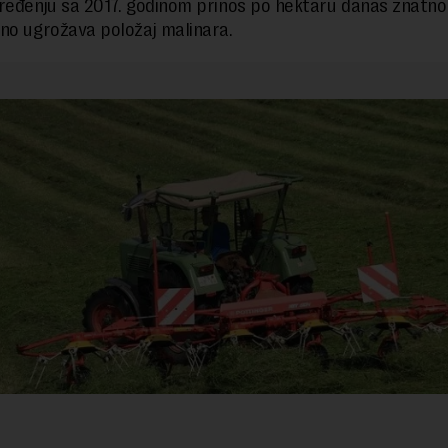
ređenju sa 2017. godinom prinos po hektaru danas znatno 
no ugrožava položaj malinara.