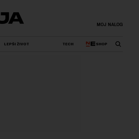
MOJ NALOG
SHOP
LEPŠI ŽIVOT
TECH