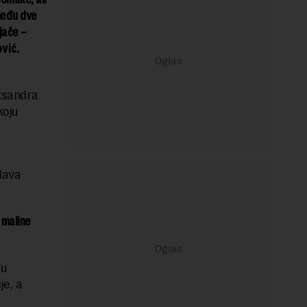
među dve
njače –
vić.
ksandra
koju
dava
 maline
đu
je, a