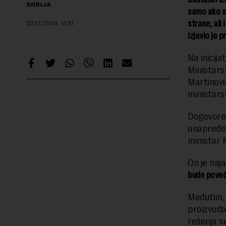
SRBIJA
samo ako se
strane, ali 
20.12.2024.
11:37
izjavio je 
Na inicij
Ministars
Martinovi
ministars
Dogovoren
unapređen
ministar 
On je naja
bude poveć
Međutim,
proizvođač
rešenja se