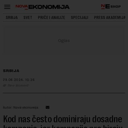
SHOP
SRBIJA
SVET
PRIČE I ANALIZE
SPECIJALI
PRESS AKADEMIJA
SRBIJA
29.06.2024.
10:36
New Moment
Autor: Nova ekonomija
Kod nas često dominiraju dosadne