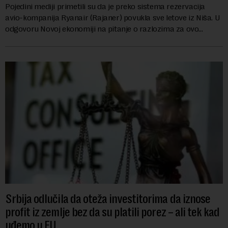
Pojedini mediji primetili su da je preko sistema rezervacija
avio-kompanija Ryanair (Rajaner) povukla sve letove iz Niša. U
odgovoru Novoj ekonomiji na pitanje o razlozima za ovo
povlačenje, ovaj avio-gigant...
Srbija odlučila da oteža investitorima da iznose
profit iz zemlje bez da su platili porez – ali tek kad
uđemo u EU