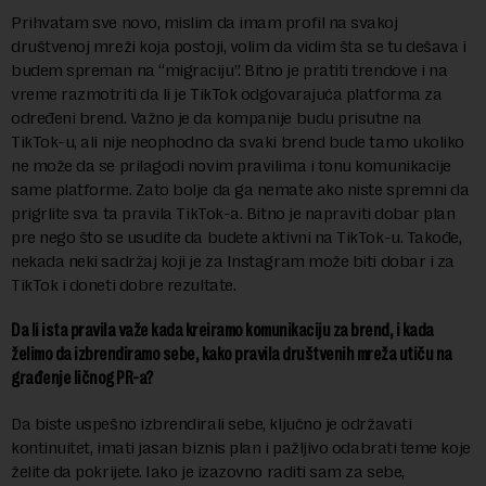
Prihvatam sve novo, mislim da imam profil na svakoj
društvenoj mreži koja postoji, volim da vidim šta se tu dešava i
budem spreman na “migraciju”. Bitno je pratiti trendove i na
vreme razmotriti da li je TikTok odgovarajuća platforma za
određeni brend. Važno je da kompanije budu prisutne na
TikTok-u, ali nije neophodno da svaki brend bude tamo ukoliko
ne može da se prilagodi novim pravilima i tonu komunikacije
same platforme. Zato bolje da ga nemate ako niste spremni da
prigrlite sva ta pravila TikTok-a. Bitno je napraviti dobar plan
pre nego što se usudite da budete aktivni na TikTok-u. Takođe,
nekada neki sadržaj koji je za Instagram može biti dobar i za
TikTok i doneti dobre rezultate.
Da li ista pravila važe kada kreiramo komunikaciju za brend, i kada
želimo da izbrendiramo sebe, kako pravila društvenih mreža utiču na
građenje ličnog PR-a?
Da biste uspešno izbrendirali sebe, ključno je održavati
kontinuitet, imati jasan biznis plan i pažljivo odabrati teme koje
želite da pokrijete. Iako je izazovno raditi sam za sebe,