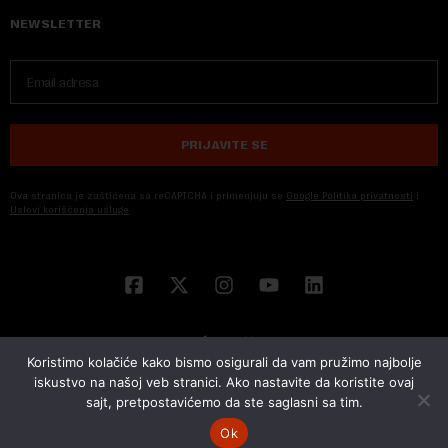
NEWSLETTER
PRIJAVITE SE
Ova stranica je zaštićena sa reCAPTCHA i primenjuju se
Google Politika privatnosti
i
Uslovi korišćenja usluge
Koristimo kolačiće kako bismo osigurali da vam pružimo najbolje
iskustvo na našoj veb stranici. Ako nastavite da koristite ovaj
sajt, pretpostavićemo da ste saglasni sa tim.
© 2026 NOVA EKONOMIJA | SVA PRAVA ZADŽANA | DEVELOPED BY
CUBES
Ok