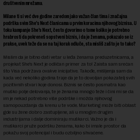
društvenim mrežama
.
Milane ti si već dve godine zaredom jako važan član tima i značajna
podrška svim She’s Next članicama u prvim koracima njihovog biznisa. U
toku kampanje She’s Next, često govorimo o tome koliko je potrebno
hrabrosti da pokreneš sopstveni biznis, i da je ženama, pokazalo se iz
prakse, uvek teže da se na taj korak odluče, sta misliš zašto je to tako?
Mislim da je bitno dati vetar u leđa ženama preduzetnicama, a
projekat She’s Next je odličan primer za to! Zaista sam srećan
što Visa podržava ovakve inicijative. Takođe, mišljenja sam da
kada već nekoliko godina traje da je to dovoljan pokazatelj svih
pozitivnih stvari koje donosi. Biznis se često posmatra kao
muško polje delovanja, te je ženama mnogo teže i čini mi se da
im je nekad potrebno više podrške i možda njihovog
samopouzdanja da krenu u te vode. Marketing može biti oblast
gde su žene dobro zastupljene, ali u mnogim drugim
industrijama i dalje dominiraju muškarci. Važno je da i
muškarci pruže podršku ženama, kako bi imale prostor da
pokažu svoj potencijal i budu ozbiljno shvaćene.