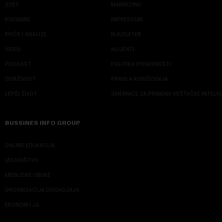
SVET
MARKETING
KOLUMNE
IMPRESSUM
PRIČE I ANALIZE
NJUZLETER
VIDEO
KLIJENTI
PODCAST
POLITIKA PRIVATNOSTI
ODRŽIVOST
PRAVILA KORIŠĆENJA
LEPŠI ŽIVOT
SMERNICE ZA PRIMENU VEŠTAČKE INTELI
BUSSINES INFO GROUP
ONLINE EDUKACIJE
IZDAVAŠTVO
MEDIJSKE OBUKE
ORGANIZACIJA DOGADJAJA
EKONOM I JA