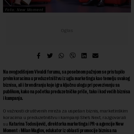
Foto: New Moment
Na ovogodišnjem Vivaldi forumu, sa posebnom pažnjom se pristupilo
prvim koracima u preduzetništvu iz ugla marketinga kao temelju svakog
biznisa, ali i brendiranju koje igra ključnu ulogu pri povezivanju sa
publikom, kako na početku preduzetničke priče, tako i kod većih biznisa
i kampanja.
O važnosti društvenih mreža za uspešan biznis, marketinškim
koracima u preduzetništvu i kampanji She’s Next, razgovarali
su
Katarina Todosijević, direktorka marketinga i PR-a agencije New
Moment
i
Milan Maglov,
edukator iz oblasti promocije biznisa na