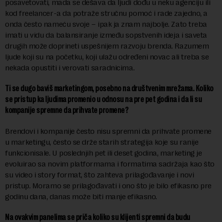
posavetovati, mada se dešava da ljudi dođu u neku agenciju ili
kod freelancer-a da potraže stručnu pomoć i rade zajedno, a
onda često nameću svoje – ipak ja znam najbolje. Zato treba
imati u vidu da balansiranje između sopstvenih ideja i saveta
drugih može doprineti uspešnijem razvoju brenda. Razumem
ljude koji su na početku, koji ulažu određeni novac ali treba se
nekada opustiti i verovati saradnicima.
Ti se dugo baviš marketingom, posebno na društvenim mrežama. Koliko
se pristup ka ljudima promenio u odnosu na pre pet godina i da li su
kompanije spremne da prihvate promene?
Brendovi i kompanije često nisu spremni da prihvate promene
u marketingu, često se drže starih strategija koje su ranije
funkcionisale. U poslednjih pet ili deset godina, marketing je
evoluirao sa novim platformama i formatima sadržaja kao što
su video i story format, što zahteva prilagođavanje i novi
pristup. Moramo se prilagođavati i ono što je bilo efikasno pre
godinu dana, danas može biti manje efikasno.
Na ovakvim panelima se priča koliko su klijenti spremni da budu