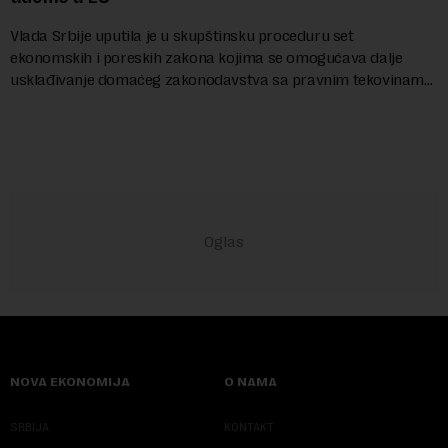
Vlada Srbije uputila je u skupštinsku proceduru set
ekonomskih i poreskih zakona kojima se omogućava dalje
usklađivanje domaćeg zakonodavstva sa pravnim tekovinama
Evropske unije i ispunjavaju obaveze predvi...
NOVA EKONOMIJA
O NAMA
SRBIJA
KONTAKT