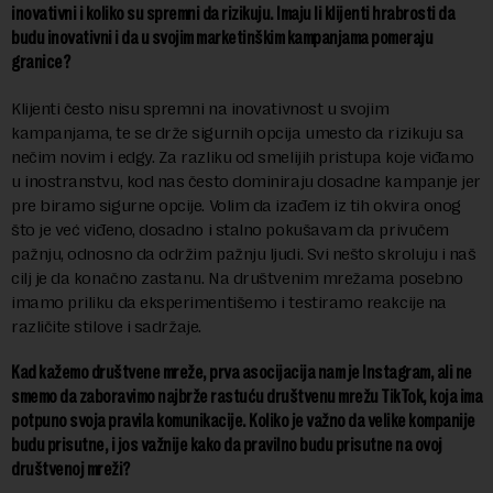
inovativni i koliko su spremni da rizikuju. Imaju li klijenti hrabrosti da
budu inovativni i da u svojim marketinškim kampanjama pomeraju
granice?
Klijenti često nisu spremni na inovativnost u svojim
kampanjama, te se drže sigurnih opcija umesto da rizikuju sa
nečim novim i edgy. Za razliku od smelijih pristupa koje viđamo
u inostranstvu, kod nas često dominiraju dosadne kampanje jer
pre biramo sigurne opcije. Volim da izađem iz tih okvira onog
što je već viđeno, dosadno i stalno pokušavam da privučem
pažnju, odnosno da održim pažnju ljudi. Svi nešto skroluju i naš
cilj je da konačno zastanu. Na društvenim mrežama posebno
imamo priliku da eksperimentišemo i testiramo reakcije na
različite stilove i sadržaje.
Kad kažemo društvene mreže, prva asocijacija nam je Instagram, ali ne
smemo da zaboravimo najbrže rastuću društvenu mrežu TikTok, koja ima
potpuno svoja pravila komunikacije. Koliko je važno da velike kompanije
budu prisutne, i jos važnije kako da pravilno budu prisutne na ovoj
društvenoj mreži?