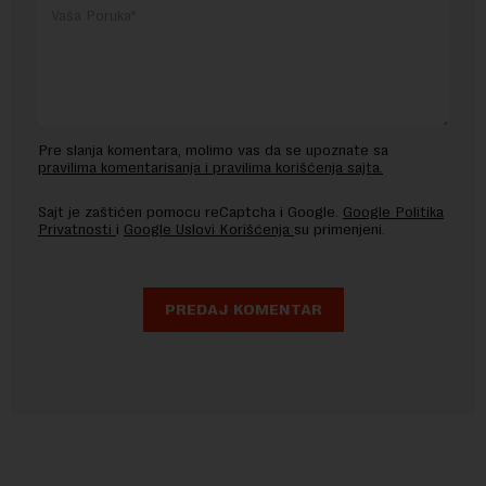
Pre slanja komentara, molimo vas da se upoznate sa
pravilima komentarisanja i pravilima korišćenja sajta.
Sajt je zaštićen pomocu reCaptcha i Google.
Google Politika
Privatnosti
i
Google Uslovi Korišćenja
su primenjeni.