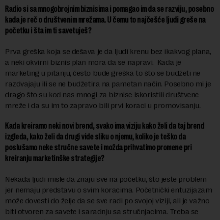
Radio si sa mnogobrojnim biznisima i pomagao im da se razviju, posebno
kada je reč o društvenim mrežama. U čemu to najčešće ljudi greše na
početku i šta im ti savetuješ?
Prva greška koja se dešava je da ljudi krenu bez ikakvog plana,
a neki okvirni biznis plan mora da se napravi. Kada je
marketing u pitanju, često bude greška to što se budžeti ne
razdvajaju ili se ne budžetira na pametan način. Posebno mi je
drago što su kod nas mnogi za biznise iskoristili društvene
mreže i da su im to zapravo bili prvi koraci u promovisanju.
Kada kreiramo neki novi brend, svako ima viziju kako želi da taj brend
izgleda, kako želi da drugi vide sliku o njemu, koliko je teško da
poslušamo neke stručne savete i možda prihvatimo promene pri
kreiranju marketinške strategije?
Nekada ljudi misle da znaju sve na početku, što jeste problem
jer nemaju predstavu o svim koracima. Početnički entuzijazam
može dovesti do želje da se sve radi po svojoj viziji, ali je važno
biti otvoren za savete i saradnju sa stručnjacima. Treba se