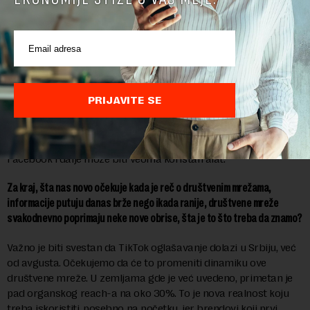
može biti i odbojno publici.
A sada jedno pitanje iz istorije, sta je sa Facebook/om, da li je umro, ili i
dalje ima svoju ulogu i ciljnu grupu?
Ne bih otpisao Facebook. I dalje igra značajnu ulogu, posebno
kod starije publike i ne treba to zanemariti. Ako smo
PRIJAVITE SE
orijentisani na ljude između 25 i 35 godina, ne možete onda
praviti celu kampanju pute Facebook-a. Međutim, ako želite da
privučete posetioce na svoj veb sajt i podstaknete kupovinu,
Facebook i dalje može biti veoma koristan alat.
Za kraj, šta nas novo očekuje kada je reč o društvenim mrežama,
informacije putuju danas brže nego ikada ranije, društvene mreže
svakodnevno poprimaju neke nove obrise, šta je to što treba da znamo?
Važno je biti svestan da TikTok oglašavanje dolazi u Srbiju, već
od avgusta. Očekujemo da će to promeniti dinamiku ove
društvene mreže. U zemljama gde je već uvedeno, primetan je
pad organskog reach-a na oko 30%. To je nova realnost koju
treba iskoristiti, posebno na početku, jer brendovi koji prvi