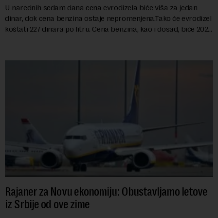
U narednih sedam dana cena evrodizela biće viša za jedan
dinar, dok cena benzina ostaje nepromenjena.Tako će evrodizel
koštati 227 dinara po litru. Cena benzina, kao i dosad, biće 202
dinara po litru. ...
Rajaner za Novu ekonomiju: Obustavljamo letove
iz Srbije od ove zime