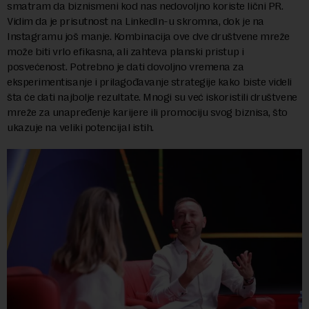
smatram da biznismeni kod nas nedovoljno koriste lični PR.
Vidim da je prisutnost na LinkedIn-u skromna, dok je na
Instagramu još manje. Kombinacija ove dve društvene mreže
može biti vrlo efikasna, ali zahteva planski pristup i
posvećenost. Potrebno je dati dovoljno vremena za
eksperimentisanje i prilagođavanje strategije kako biste videli
šta će dati najbolje rezultate. Mnogi su već iskoristili društvene
mreže za unapređenje karijere ili promociju svog biznisa, što
ukazuje na veliki potencijal istih.