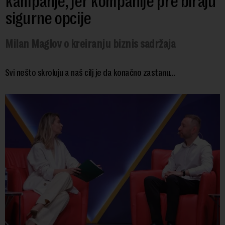
kampanje, jer kompanije pre biraju
sigurne opcije
Milan Maglov o kreiranju biznis sadržaja
Svi nešto skroluju a naš cilj je da konačno zastanu...