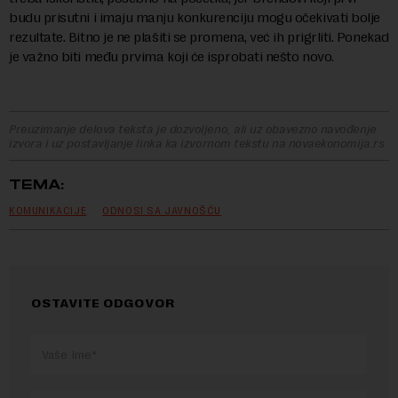
budu prisutni i imaju manju konkurenciju mogu očekivati bolje
rezultate. Bitno je ne plašiti se promena, već ih prigrliti. Ponekad
je važno biti među prvima koji će isprobati nešto novo.
Preuzimanje delova teksta je dozvoljeno, ali uz obavezno navođenje
izvora i uz postavljanje linka ka izvornom tekstu na novaekonomija.rs
TEMA:
KOMUNIKACIJE
ODNOSI SA JAVNOŠĆU
OSTAVITE ODGOVOR