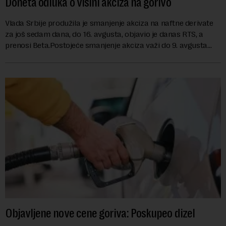
Doneta odluka o visini akciza na gorivo
Vlada Srbije produžila je smanjenje akciza na naftne derivate
za još sedam dana, do 16. avgusta, objavio je danas RTS, a
prenosi Beta.Postojeće smanjenje akciza važi do 9. avgusta
kao mera ublažavanja po...
Objavljene nove cene goriva: Poskupeo dizel