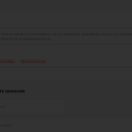
delova teksta je dozvoljeno, ali uz obavezno navođenje izvora i uz postavl
 tekstu na novaekonomija.rs
TROTINET
REGISTRACIJA
TE ODGOVOR