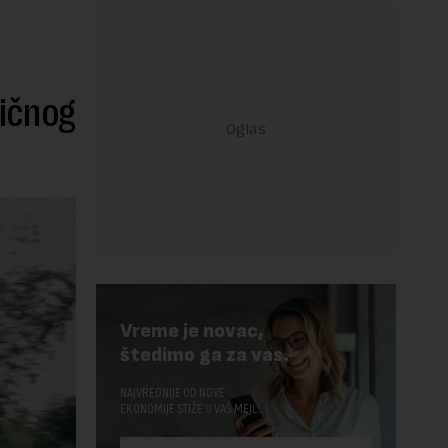
ričnog
Vreme je novac,
štedimo ga za vas.
NAJVREDNIJE OD NOVE
EKONOMIJE STIŽE U VAŠ MEJL.