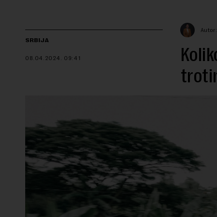
Autor:
SRBIJA
Kolik
08.04.2024.
09:41
troti