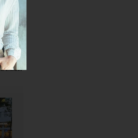
ti nova.
mičnog
nakon što
em je
na
om internet