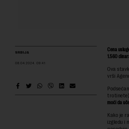
Cena usluge
SRBIJA
1.560 dinar
08.04.2024.
09:41
Ova stavk
vrši Agen
Podsećamo
trotinete
moći da uče
Kako je r
izgledu i 