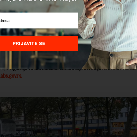
 oštećenja ili uništenja nalepnice, po zahtevu se može izda
reba da se postavi na lako uočljivo mesto,
u gornjem delu nepo
avljača vozila, u zavisnosti od konstrukcije upravljača, a 
i nalepnica, ona će biti i fotografisana kao i mesto na koj
PRIJAVITE SE
na.
brada zahteva, izdavanje i postavljanje nalepnice vrši se 
koja
Agencija za bezbednost saobraćaja utvrđuje na svom zvaničn
bs.gov.rs.