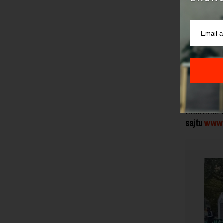
U slučaju
Nalepnica t
stuba upr
se postav
postavlje
Prijem i o
mestima 
sajtu
www.a