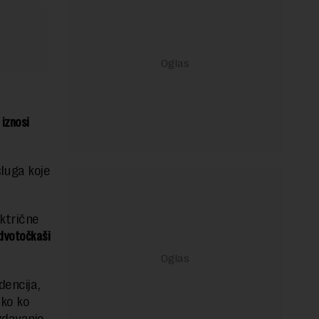
 iznosi
luga koje
ektrične
-dvotočkaši
dencija,
ako ko