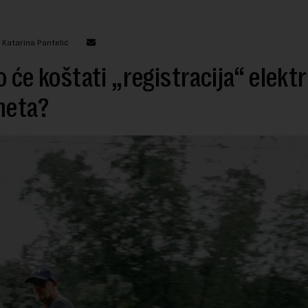
 Katarina Pantelić
o će koštati „registracija“ elekt
neta?