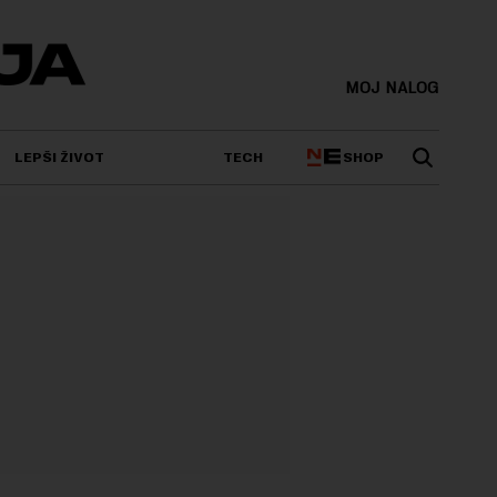
MOJ NALOG
SHOP
LEPŠI ŽIVOT
TECH