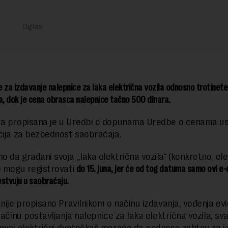
 za izdavanje nalepnice za laka električna vozila odnosno trotinete
a, dok je cena obrasca nalepnice tačno 500 dinara.
a propisana je u Uredbi o dopunama Uredbe o cenama us
cija za bezbednost saobraćaja.
 da građani svoja „laka električna vozila“ (konkretno, el
) mogu registrovati
do 15. juna, jer će od tog datuma samo ovi e
stvuju u saobraćaju.
anije propisano Pravilnikom o načinu izdavanja, vođenja evi
načinu postavljanja nalepnice za laka električna vozila, sv