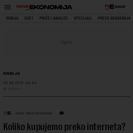
SHOP
SRBIJA
SVET
PRIČE I ANALIZE
SPECIJALI
PRESS AKADEMIJA
SRBIJA
30.08.2013.
09:44
Novosti
Autor: Nova Ekonomija
Koliko kupujemo preko interneta?