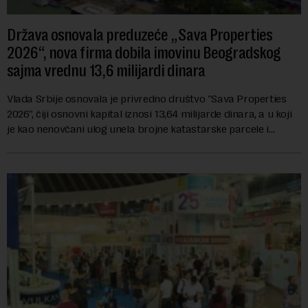
Država osnovala preduzeće „Sava Properties
2026“, nova firma dobila imovinu Beogradskog
sajma vrednu 13,6 milijardi dinara
Vlada Srbije osnovala je privredno društvo "Sava Properties
2026", čiji osnovni kapital iznosi 13,64 milijarde dinara, a u koji
je kao nenovčani ulog unela brojne katastarske parcele i
objekte u okviru kompl...