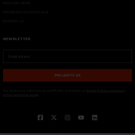
MEDIJSKE OBUKE
ORGANIZACIJA DOGADJAJA
EKONOM I JA
NEWSLETTER
PRIJAVITE SE
Ova stranica je zaštićena sa reCAPTCHA i primenjuju se
Google Politika privatnosti
i
Uslovi korišćenja usluge