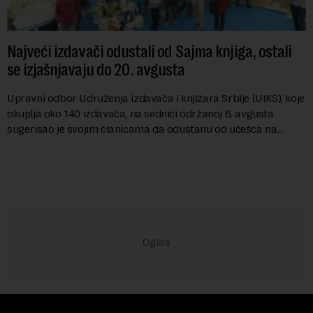
Najveći izdavači odustali od Sajma knjiga, ostali
se izjašnjavaju do 20. avgusta
Upravni odbor Udruženja izdavača i knjižara Srbije (UIKS), koje
okuplja oko 140 izdavača, na sednici održanoj 6. avgusta
sugerisao je svojim članicama da odustanu od učešća na
predstojećem Sajmu knjiga. Vrem...