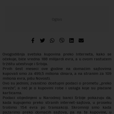
Ovogodišnja svetska kupovina preko Interneta, kako se
očekuje, biće vredna 188 milijardi evra, a u ovom rastućem
tržištu učestvuje i Srbija.
Prvih šest meseci ove godine na domaćim sajtovima
kupovali smo za 499,5 miliona dinara, a na stranim za 109
miliona evra, pišu Novosti.
Ovo su jednini, zvanično dostupni podaci o prometu „preko
mreže“, a reč je o kupovini robe i usluga koje su plaćane
karticama.
Podaci objedinjeni u Narodnoj banci Srbije pokazuju da,
kada kupujemo preko stranih internet-sajtova, u proseku
trošimo 154 evra po transakciji. Skromniji smo kada
pazarimo preko domaćih sajtova, pa na te kupovine, u