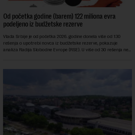
Od početka godine (barem) 122 miliona evra
podeljeno iz budžetske rezerve
Vlada Srbije je od početka 2026. godine donela više od 130
rešenja o upotrebi novca iz budžetske rezerve, pokazuje
analiza Radija Slobodne Evrope (RSE). U više od 30 rešenja ne
navodi se tačan iznos koji će ...