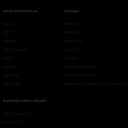
NOVA EKONOMIJA
O NAMA
SRBIJA
KONTAKT
SVET
MARKETING
KOLUMNE
IMPRESSUM
PRIČE I ANALIZE
NJUZLETER
VIDEO
KLIJENTI
PODCAST
POLITIKA PRIVATNOSTI
ODRŽIVOST
PRAVILA KORIŠĆENJA
LEPŠI ŽIVOT
SMERNICE ZA PRIMENU VEŠTAČKE INTELI
BUSSINES INFO GROUP
ONLINE EDUKACIJE
IZDAVAŠTVO