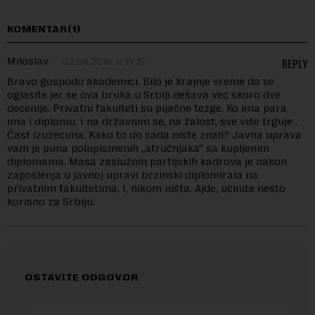
KOMENTAR(1)
Miloslav
02.04.2016. u 19:15
REPLY
Bravo gospodo akademici. Bilo je krajnje vreme da se
oglasite jer se ova bruka u Srbiji dešava već skoro dve
decenije. Privatni fakulteti su pijačne tezge. Ko ima para
ima i diplomu. I na državnim se, na žalost, sve više trguje .
Čast izuzecima. Kako to do sada niste znali? Javna uprava
vam je puna polupismenih „stručnjaka“ sa kupljenim
diplomama. Masa zaslužnih partijskih kadrova je nakon
zaposlenja u javnoj upravi brzinski diplomirala na
privatnim fakultetima. I, nikom ništa. Ajde, učinite nešto
korisno za Srbiju.
OSTAVITE ODGOVOR