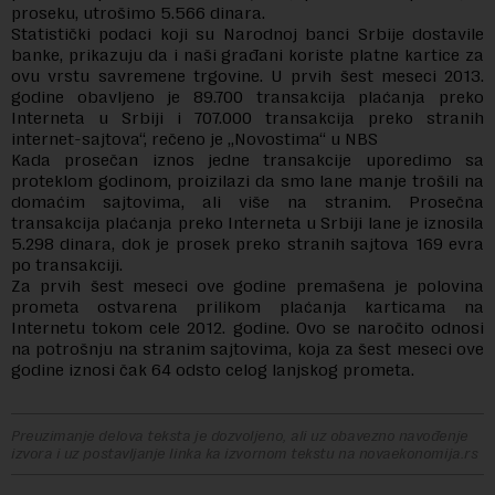
proseku, utrošimo 5.566 dinara.
Statistički podaci koji su Narodnoj banci Srbije dostavile
banke, prikazuju da i naši građani koriste platne kartice za
ovu vrstu savremene trgovine. U prvih šest meseci 2013.
godine obavljeno je 89.700 transakcija plaćanja preko
Interneta u Srbiji i 707.000 transakcija preko stranih
internet-sajtova“, rečeno je „Novostima“ u NBS
Kada prosečan iznos jedne transakcije uporedimo sa
proteklom godinom, proizilazi da smo lane manje trošili na
domaćim sajtovima, ali više na stranim. Prosečna
transakcija plaćanja preko Interneta u Srbiji lane je iznosila
5.298 dinara, dok je prosek preko stranih sajtova 169 evra
po transakciji.
Za prvih šest meseci ove godine premašena je polovina
prometa ostvarena prilikom plaćanja karticama na
Internetu tokom cele 2012. godine. Ovo se naročito odnosi
na potrošnju na stranim sajtovima, koja za šest meseci ove
godine iznosi čak 64 odsto celog lanjskog prometa.
Preuzimanje delova teksta je dozvoljeno, ali uz obavezno navođenje
izvora i uz postavljanje linka ka izvornom tekstu na novaekonomija.rs