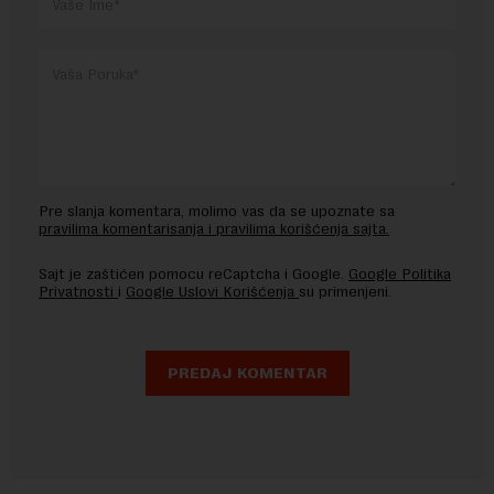
Pre slanja komentara, molimo vas da se upoznate sa
pravilima komentarisanja i pravilima korišćenja sajta.
Sajt je zaštićen pomocu reCaptcha i Google.
Google Politika
Privatnosti
i
Google Uslovi Korišćenja
su primenjeni.