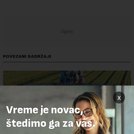
POVEZANI SADRŽAJI
x
Vreme je novac,
štedimo ga za vas.