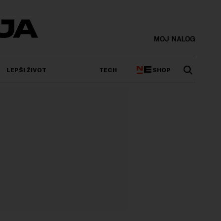
MOJ NALOG
SHOP
LEPŠI ŽIVOT
TECH