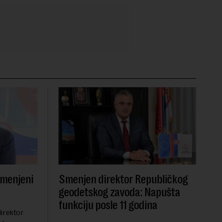
smenjeni
Smenjen direktor Republičkog
geodetskog zavoda: Napušta
funkciju posle 11 godina
irektor