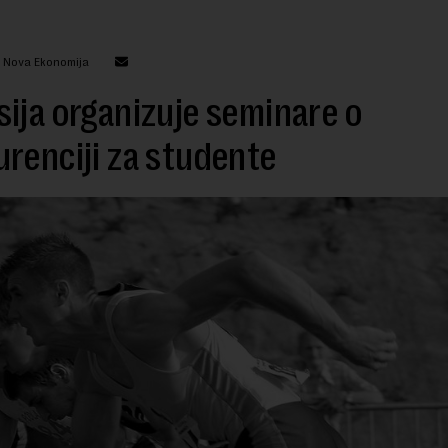
: Nova Ekonomija
ija organizuje seminare o
renciji za studente