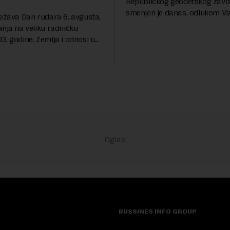
Republičkog geodetskog zavo
smenjen je danas, odlukom Vl
ležava Dan rudara 6. avgusta,
Srbije.On je na ovoj funkciji p
anja na veliku radničku
godina. Preciznije, on je 23. jul
. godine. Zemlja i odnosi u
izabran za v.d. di...
a su se nekoliko puta
sali, a sektor rudarstva danas
velike r...
BUSSINES INFO GROUP