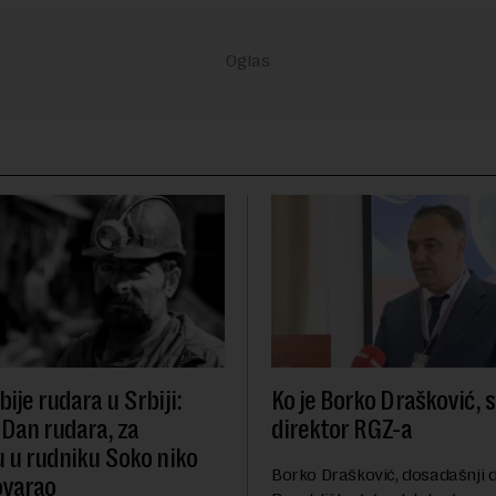
ije rudara u Srbiji:
Ko je Borko Drašković, 
 Dan rudara, za
direktor RGZ-a
u u rudniku Soko niko
Borko Drašković, dosadašnji d
ovarao