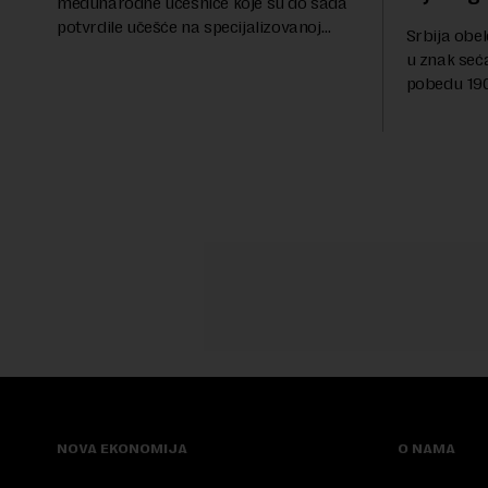
međunarodne učesnice koje su do sada
potvrdile učešće na specijalizovanoj
Srbija obe
međunarodnoj izložbi "Ekspu 2027"
u znak seć
Beograd, gde će predstaviti i kao državu
pobedu 1903
sa najvećom jezičkom ra...
njoj od tad
transformi
karakterišu 
NOVA EKONOMIJA
O NAMA