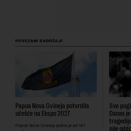
POVEZANI SADRŽAJI
Papua Nova Gvineja potvrdila
Sve pogib
učešće na Ekspo 2027
Danas je
tragedij
Papua Nova Gvineja jedna je od 141
nije odg