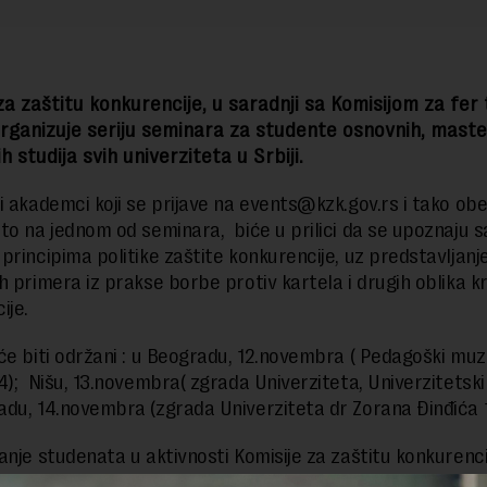
za zaštitu konkurencije, u saradnji sa Komisijom za fer
rganizuje seriju seminara za studente osnovnih, maste
h studija svih univerziteta u Srbiji.
i akademci koji se prijave na
events@kzk.gov.rs
i tako ob
to na jednom od seminara, biće u prilici da se upoznaju s
principima politike zaštite konkurencije, uz predstavljanj
h primera iz prakse borbe protiv kartela i drugih oblika k
ije.
će biti održani : u Beogradu, 12.novembra ( Pedagoški muz
4); Nišu, 13.novembra( zgrada Univerziteta, Univerzitetski 
u, 14.novembra (zgrada Univerziteta dr Zorana Đinđića 1
vanje studenata u aktivnosti Komisije za zaštitu konkurenci
nih zadataka naše institucije. Pružanje šanse mladima da s