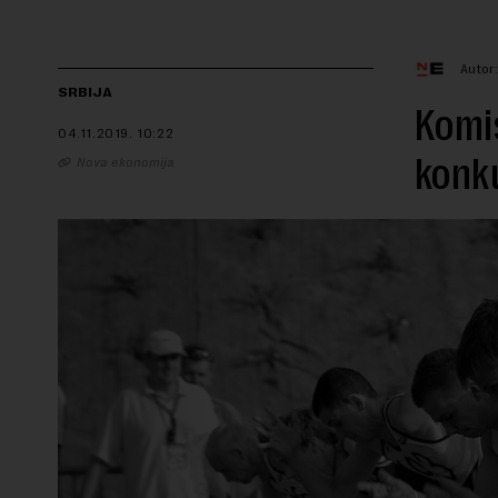
Autor
SRBIJA
Komis
04.11.2019.
10:22
konku
Nova ekonomija