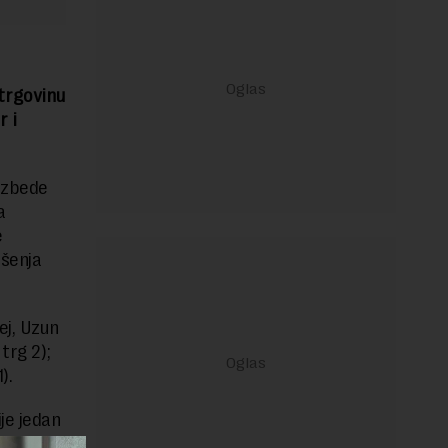
 trgovinu
r i
ezbede
a
e
ršenja
ej, Uzun
trg 2);
).
je jedan
e što više