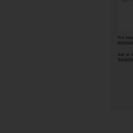
Pre sla
korišćen
Sajt je
Korišće