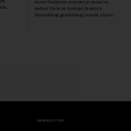
da,
Borko Drašković smenjen je danas na
ade
sednici Vlade sa funkcije direktora
roveo čak 11
Republičkog geodetskog zavoda, objavio
a 2015.
je portal Nova.rs.Drašković je na poziciji
direktora RGZ-a bio 11 godina.Kako piše
Nova....
NEWSLETTER