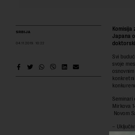
Komisija 
SRBIJA
Japana o
doktorski
04.11.2019.
10:22
Svi buduć
svoje mes
osnovnim 
konkretni
konkurenc
Seminari 
Mirkova 1
Novom Sad
–
Uključi
je od važ