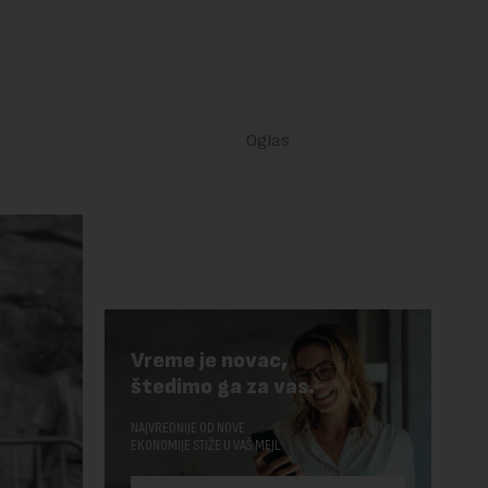
Vreme je novac,
štedimo ga za vas.
NAJVREDNIJE OD NOVE
EKONOMIJE STIŽE U VAŠ MEJL.