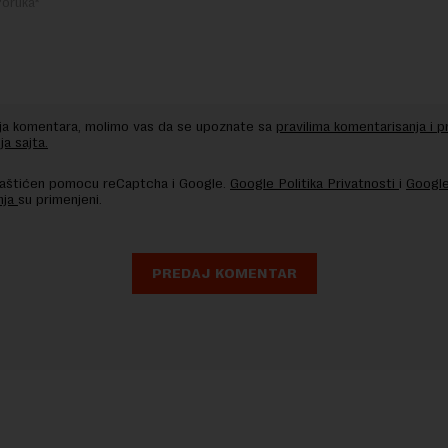
nja komentara, molimo vas da se upoznate sa
pravilima komentarisanja i p
ja sajta.
 zaštićen pomocu reCaptcha i Google.
Google Politika Privatnosti
i
Google
nja
su primenjeni.