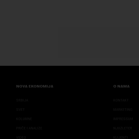
njegove javn...
NOVA EKONOMIJA
O NAMA
SRBIJA
KONTAKT
SVET
MARKETING
KOLUMNE
IMPRESSUM
PRIČE I ANALIZE
NJUZLETER
VIDEO
KLIJENTI