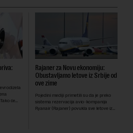
riva:
Rajaner za Novu ekonomiju:
Obustavljamo letove iz Srbije od
ove zime
evrodizela
cena
Pojedini mediji primetili su da je preko
.Tako će
sistema rezervacija avio-kompanija
litru.
Ryanair (Rajaner) povukla sve letove iz
će 202
Niša. U odgovoru Novoj ekonomiji na
pitanje o razlozima za ovo povlačenje,
ovaj avio-gigant...