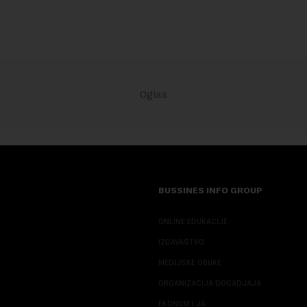
BUSSINES INFO GROUP
ONLINE EDUKACIJE
IZDAVAŠTVO
MEDIJSKE OBUKE
ORGANIZACIJA DOGADJAJA
EKONOM I JA