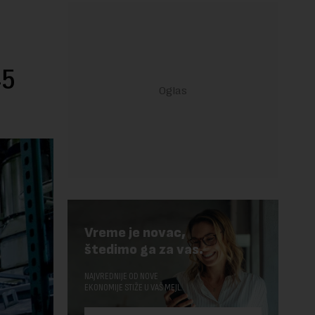
45
Vreme je novac,
štedimo ga za vas.
NAJVREDNIJE OD NOVE
EKONOMIJE STIŽE U VAŠ MEJL.