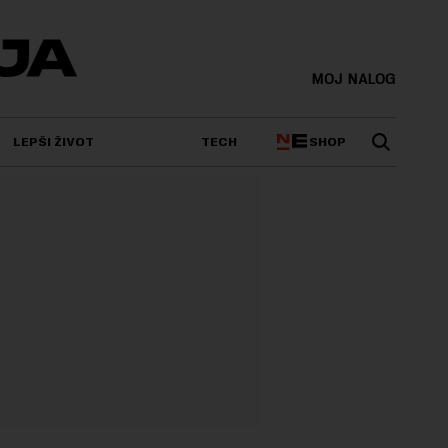
MOJ NALOG
SHOP
LEPŠI ŽIVOT
TECH