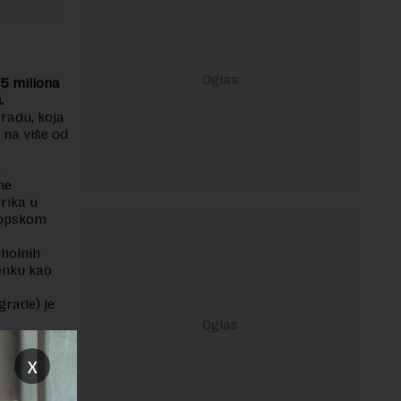
45 miliona
.
gradu, koja
 na više od
e
ne
rika u
ropskom
oholnih
menku kao
grade) je
iše od
Rekan
x
godini je