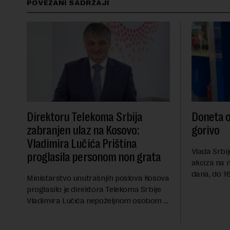
POVEZANI SADRŽAJI
Direktoru Telekoma Srbija
Doneta o
zabranjen ulaz na Kosovo:
gorivo
Vladimira Lučića Priština
Vlada Srbij
proglasila personom non grata
akciza na 
dana, do 16
Ministarstvo unutrašnjih poslova Kosova
RTS, a pre
proglasilo je direktora Telekoma Srbije
akciza važ
Vladimira Lučića nepoželjnom osobom i
ublažavanja
trajno mu zabranilo ulazak, tranzit i
boravak na Kosovu, navodeći kao razlog