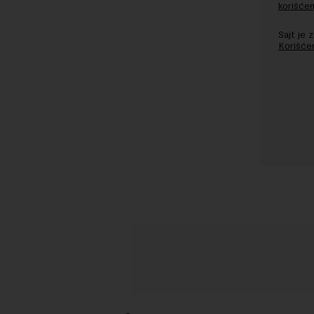
korišćen
Sajt je
Korišće