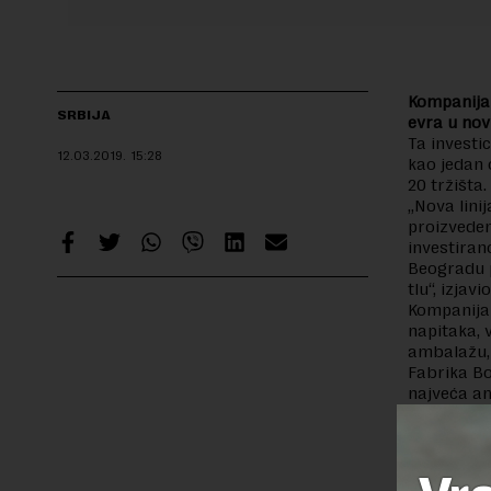
Kompanija 
SRBIJA
evra u novu
Ta investi
12.03.2019.
15:28
kao jedan 
20 tržišta.
„Nova linij
proizvedem
investiran
Beogradu 
tlu“, izjav
Kompanija 
napitaka, 
ambalažu, 
Fabrika Bo
najveća ame
Uz proizvo
decenije p
(Recan) fo
Bol korpora