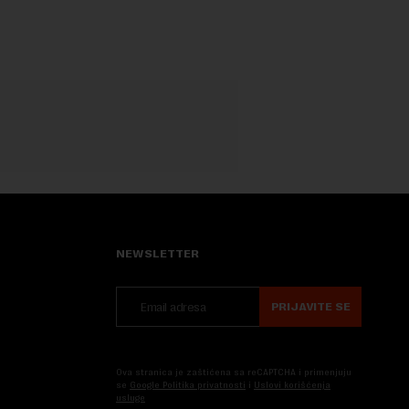
NEWSLETTER
PRIJAVITE SE
Ova stranica je zaštićena sa reCAPTCHA i primenjuju
se
Google Politika privatnosti
i
Uslovi korišćenja
usluge