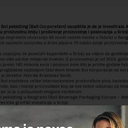
Bol pekidžing (Ball Corporation) saopštila je da je investirala 
 proizvodnu liniju i proširenje proizvodnje i poslovanja u Srbiji
cija doprineće otvaranju 40 novih radnih mesta u fabrici u Beo
od najvećih izvoznika u Srbii plasira 70 odsto svoje proizvodnje
a značajno će povećati kapacitete u Srbiji, sa ciljem da godišnj
o više od dve milijarde limenki. U proizvodnju je od 2004. godi
o preko 140 miliona evra i ponosni smo što je prošle godine fab
proglašena najboljom fabrikom limenki Bol korporacije na ev
io je direktor fabrike Branislav Savić.
Bol snabdeva velike internacionalne proizvođače piva, bezalk
vode, kao i manje proizvođače koji se sve češće odlučuju za li
jer ju je u potpunosti moguće reciklirati.
l pekidžing u Beogradu (Ball Beverage Packaging Europe – Bel
rička grinfild investicija u Srbiji.
dnju limenki u skladu sa svetskim standardima, kompanija je v
osvećena edukaciji stanovništva o reciklaži, u partnerstvu sa 
ndacijom i brojnim partnerima.
cija i njeni ogranci zapošljavaju 17.500 ljudi u svetu, a u 2018. 