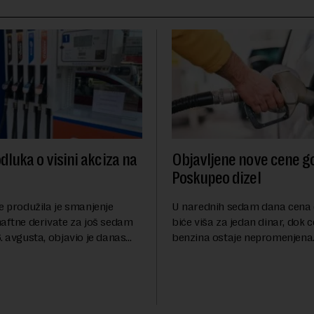
dluka o visini akciza na
Objavljene nove cene go
Poskupeo dizel
e produžila je smanjenje
U narednih sedam dana cena 
naftne derivate za još sedam
biće viša za jedan dinar, dok 
. avgusta, objavio je danas
benzina ostaje nepromenjena
nosi Beta.Postojeće smanjenje
evrodizel koštati 227 dinara po 
i do 9. avgusta kao mera
Cena benzina, kao i dosad, bi
 po...
dinara po litru. ...