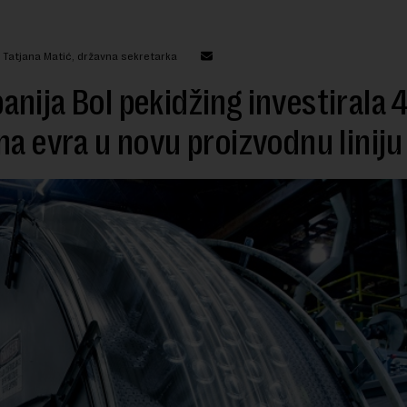
: Tatjana Matić, državna sekretarka
nija Bol pekidžing investirala 
na evra u novu proizvodnu liniju