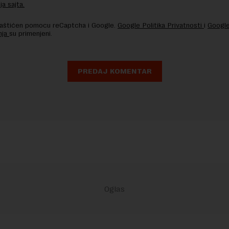
ja sajta.
 zaštićen pomocu reCaptcha i Google.
Google Politika Privatnosti
i
Google
nja
su primenjeni.