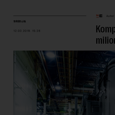
Autor
SRBIJA
Kompa
12.03.2019.
15:28
milio