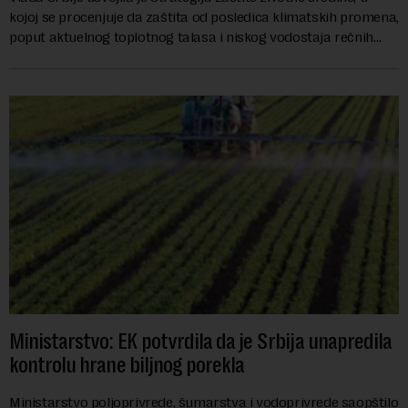
kojoj se procenjuje da zaštita od posledica klimatskih promena,
poput aktuelnog toplotnog talasa i niskog vodostaja rečnih
slivova, zahteva inve...
Ministarstvo: EK potvrdila da je Srbija unapredila
kontrolu hrane biljnog porekla
Ministarstvo poljoprivrede, šumarstva i vodoprivrede saopštilo