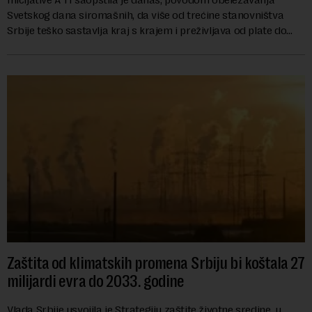
Svetskog dana siromašnih, da više od trećine stanovništva
Srbije teško sastavlja kraj s krajem i preživljava od plate do
plate.U saopštenju piše ...
Zaštita od klimatskih promena Srbiju bi koštala 27
milijardi evra do 2033. godine
Vlada Srbije usvojila je Strategiju zaštite životne sredine, u