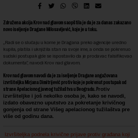
Združena akcija Krov nad glavom saopštila je da je za danas zakazano
novo iseljenje Dragane Milosavljević, koje je u toku.
„Radi se o slučaju u kome je Dragana preko agencije uredno
kupila, platila i uknjižila stan na svoje ime, a onda se pokrenuo
sudski postupak gde se ispostavilo da je prodavac falsifikovao
dokumenta“, navodi Krov nad glavom.
Krov nad glavom navodi da je za iseljenje Dragane angažovana
izvršiteljka Mirjana Dimitrijević protiv koje je pokrenut postupak od
strane Apelacionog javnog tužilaštva u Beogradu. P
rotiv
izvršiteljke i još nekolko osoba je, kako se navodi,
izdato obavezno uputstvo za pokretanje krivičnog
gonjenja od strane Višeg apelacionog tužilaštva pre
više od godinu dana.
Izvršiteljka podnela krivične prijave protiv građana koji