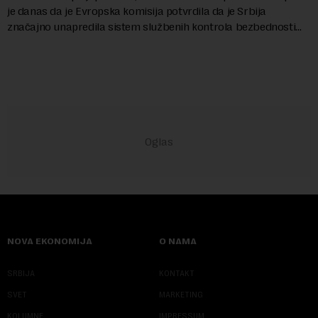
je danas da je Evropska komisija potvrdila da je Srbija
značajno unapredila sistem službenih kontrola bezbednosti
hrane biljnog porekla, te da k...
NOVA EKONOMIJA
O NAMA
SRBIJA
KONTAKT
SVET
MARKETING
KOLUMNE
IMPRESSUM