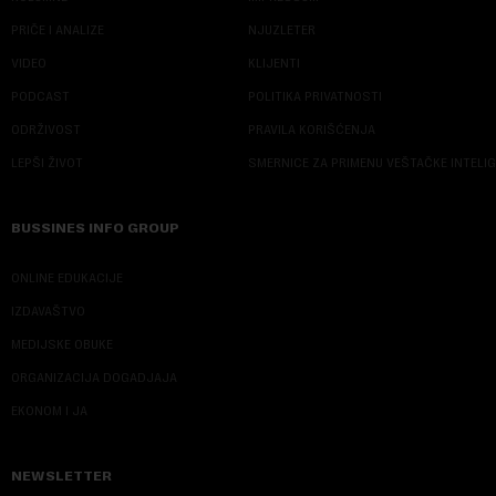
PRIČE I ANALIZE
NJUZLETER
VIDEO
KLIJENTI
PODCAST
POLITIKA PRIVATNOSTI
ODRŽIVOST
PRAVILA KORIŠĆENJA
LEPŠI ŽIVOT
SMERNICE ZA PRIMENU VEŠTAČKE INTELI
BUSSINES INFO GROUP
ONLINE EDUKACIJE
IZDAVAŠTVO
MEDIJSKE OBUKE
ORGANIZACIJA DOGADJAJA
EKONOM I JA
NEWSLETTER