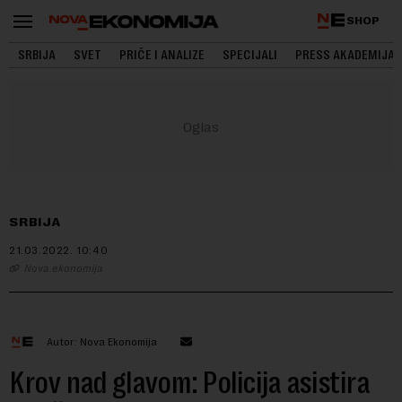
SHOP
SRBIJA
SVET
PRIČE I ANALIZE
SPECIJALI
PRESS AKADEMIJA
SRBIJA
21.03.2022.
10:40
Nova ekonomija
Autor: Nova Ekonomija
Krov nad glavom: Policija asistira