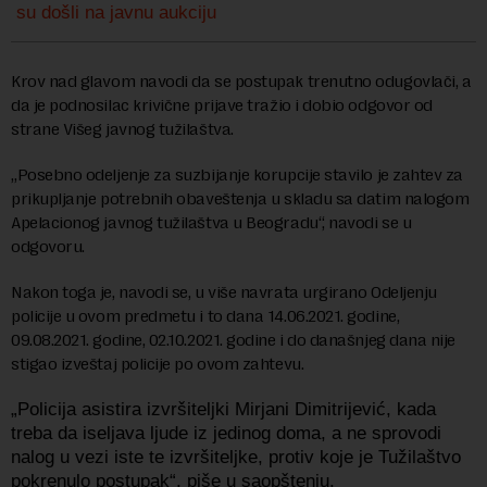
su došli na javnu aukciju
Krov nad glavom navodi da se postupak trenutno odugovlači, a
da je podnosilac krivične prijave tražio i dobio odgovor od
strane Višeg javnog tužilaštva.
„Posebno odeljenje za suzbijanje korupcije stavilo je zahtev za
prikupljanje potrebnih obaveštenja u skladu sa datim nalogom
Apelacionog javnog tužilaštva u Beogradu“, navodi se u
odgovoru.
Nakon toga je, navodi se, u više navrata urgirano Odeljenju
policije u ovom predmetu i to dana 14.06.2021. godine,
09.08.2021. godine, 02.10.2021. godine i do današnjeg dana nije
stigao izveštaj policije po ovom zahtevu.
„Policija asistira izvršiteljki Mirjani Dimitrijević, kada
treba da iseljava ljude iz jedinog doma, a ne sprovodi
nalog u vezi iste te izvršiteljke, protiv koje je Tužilaštvo
pokrenulo postupak“, piše u saopštenju.