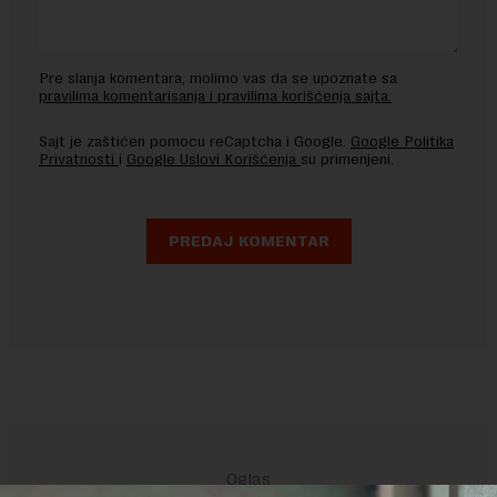
Pre slanja komentara, molimo vas da se upoznate sa
pravilima komentarisanja i pravilima korišćenja sajta.
Sajt je zaštićen pomocu reCaptcha i Google.
Google Politika
Privatnosti
i
Google Uslovi Korišćenja
su primenjeni.