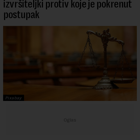
izvršiteljki protiv koje je pokrenut
postupak
Pixabay