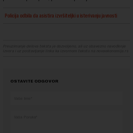
Policija odbila da asistira izvršiteljki u isterivanju javnosti
Preuzimanje delova teksta je dozvoljeno, ali uz obavezno navođenje
izvora i uz postavljanje linka ka izvornom tekstu na novaekonomija.rs
OSTAVITE ODGOVOR