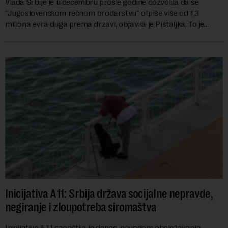
Vlada Srbije je u decembru prošle godine dozvolila da se
"Jugoslovenskom rečnom brodarstvu" otpiše više od 1,3
miliona evra duga prema državi, objavila je Pištaljka. To je
učinjeno zaključkom koji do danas n...
Inicijativa A11: Srbija država socijalne nepravde,
negiranje i zloupotreba siromaštva
Inicijative A 11 saopštila je danas, povodom obeležavanja