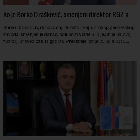
Ko je Borko Drašković, smenjeni direktor RGZ-a
Borko Drašković, dosadašnji direktor Republičkog geodetskog
zavoda, smenjen je danas, odlukom Vlade Srbije.On je na ovoj
funkciji proveo čak 11 godina. Preciznije, on je 23. jula 2015.
izabran za v.d. di...