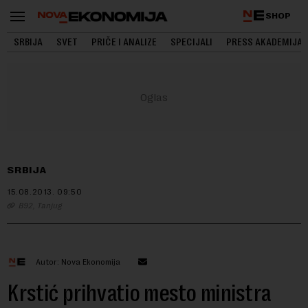
SHOP
SRBIJA
SVET
PRIČE I ANALIZE
SPECIJALI
PRESS AKADEMIJA
SRBIJA
15.08.2013.
09:50
B92, Tanjug
Autor: Nova Ekonomija
Krstić prihvatio mesto ministra