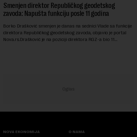
Smenjen direktor Republičkog geodetskog
zavoda: Napušta funkciju posle 11 godina
Borko Drašković smenjen je danas na sednici Vlade sa funkcije
direktora Republičkog geodetskog zavoda, objavio je portal
Nova.rs.Drašković je na poziciji direktora RGZ-a bio 11
godina.Kako piše Nova....
NOVA EKONOMIJA
O NAMA