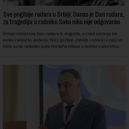
Sve pogibije rudara u Srbiji: Danas je Dan rudara,
za tragediju u rudniku Soko niko nije odgovarao
Srbija obeležava Dan rudara 6. avgusta, u znak sećanja na
veliku radničku pobedu 1903. godine. Zemlja i odnosi u njoj od
tada su se nekoliko puta transformisali, a sektor rudarstva
danas karakterišu velike r...