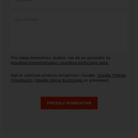
Pre slanja komentara, molimo vas da se upoznate sa
pravilima komentarisanja i pravilima korišćenja sajta.
Sajt je zaštićen pomocu reCaptcha i Google.
Google Politika
Privatnosti
i
Google Uslovi Korišćenja
su primenjeni.