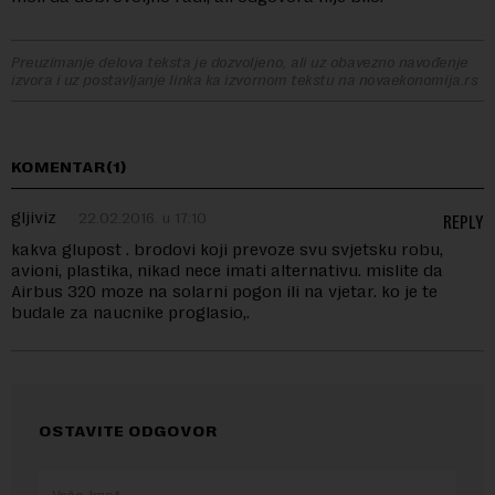
Preuzimanje delova teksta je dozvoljeno, ali uz obavezno navođenje
izvora i uz postavljanje linka ka izvornom tekstu na novaekonomija.rs
KOMENTAR(1)
gljiviz
22.02.2016. u 17:10
REPLY
kakva glupost . brodovi koji prevoze svu svjetsku robu,
avioni, plastika, nikad nece imati alternativu. mislite da
Airbus 320 moze na solarni pogon ili na vjetar. ko je te
budale za naucnike proglasio,.
OSTAVITE ODGOVOR