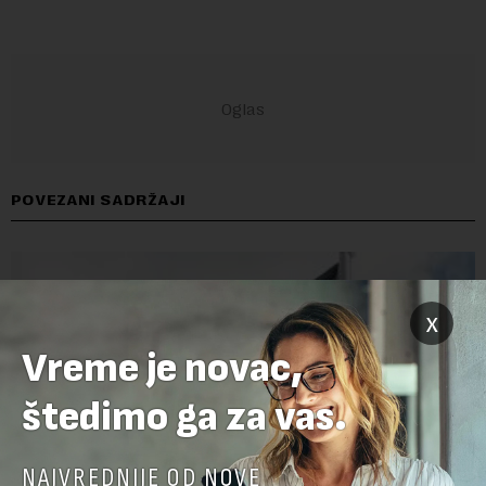
POVEZANI SADRŽAJI
x
Vreme je novac,
štedimo ga za vas.
NAJVREDNIJE OD NOVE