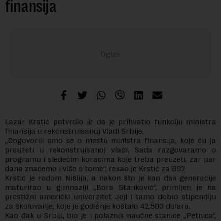
finansija
Lazar Krstić potvrdio je da je prihvatio funkciju ministra
finansija u rekonstruisanoj Vladi Srbije.
„Dogovorili smo se o mestu ministra finansija, koje ću ja
preuzeti u rekonstruisanoj vladi. Sada razgovaramo o
programu i sledećim koracima koje treba preuzeti, zar par
dana znaćemo i više o tome“, rekao je Krstić za B92
Krstić je rodom Nišlija, a nakon što je kao đak generacije
maturirao u gimnaziji „Bora Stanković“, primljen je na
prestižni američki univerzitet Jejl i tamo dobio stipendiju
za školovanje, koje je godišnje koštalo 42.500 dolara.
Kao đak u Srbiji, bio je i polaznik naučne stanice „Petnica“,