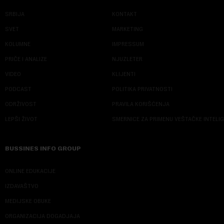
SRBIJA
KONTAKT
SVET
MARKETING
KOLUMNE
IMPRESSUM
PRIČE I ANALIZE
NJUZLETER
VIDEO
KLIJENTI
PODCAST
POLITIKA PRIVATNOSTI
ODRŽIVOST
PRAVILA KORIŠĆENJA
LEPŠI ŽIVOT
SMERNICE ZA PRIMENU VEŠTAČKE INTELI
BUSSINES INFO GROUP
ONLINE EDUKACIJE
IZDAVAŠTVO
MEDIJSKE OBUKE
ORGANIZACIJA DOGADJAJA