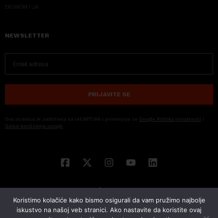
EKONOM I JA
NEWSLETTER
PRIJAVITE SE
Ova stranica je zaštićena sa reCAPTCHA i primenjuju se
Google Politika privatnosti
i
Uslovi korišćenja usluge
Koristimo kolačiće kako bismo osigurali da vam pružimo najbolje
iskustvo na našoj veb stranici. Ako nastavite da koristite ovaj