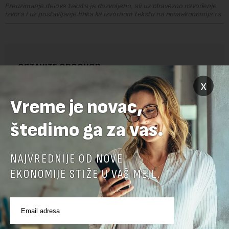
Preuzimanje delova teksta je dozvoljeno, ali uz obavezno navođenje
izvora i uz postavljanje linka ka izvornom tekstu na novaekonomija.rs
OSTAVITE ODGOVOR
x
Vreme je novac,
štedimo ga za vas.
NAJVREDNIJE OD NOVE
EKONOMIJE STIŽE U VAŠ MEJL.
Pre slanja komentara, molimo vas da se upoznate sa
pravilima komentarisanja i pravilima korišćenja sajta.
Sajt je zaštićen pomocu reCaptcha i Google.
Google Politika
Privatnosti
i
Google Uslovi Korišćenja
su primenjeni.