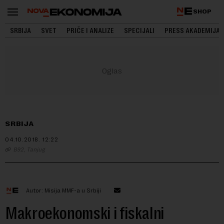
SHOP
SRBIJA
SVET
PRIČE I ANALIZE
SPECIJALI
PRESS AKADEMIJA
SRBIJA
04.10.2018.
12:22
B92, Tanjug
Autor: Misija MMF-a u Srbiji
Makroekonomski i fiskalni