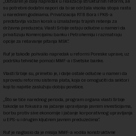
„Ostvaren je dalji napredak u realizaciji strukturnih reformi, ali
su potrebni dodatni napori da bi se održala visoka stopa rasta
u narednim godinama. Privatizacija RTB Bora i PKB-a
predstavlja važan korak u iznalaženju trajnih rešenja za
državna preduzeća. Vlasti Srbije ostaju odlučne u nameri da
privatizuju Komercijalnu banku i Petrohemiju i razmatraju
opcije za rešavanje pitanja MSK“.
Ruf je takođe pohvalio napredak u reformi Poreske uprave, uz
podršku tehničke pomoći MMF-a i Svetske banke.
Vlasti Srbije su, primetio je, i dalje ostale odlučne u nameri da
sprovedu reformu sistema plata, koja će omogućiti da sektori
koji to najviše zaslužuju dobiju povišice.
„Što se tiče narednog perioda, program organa vlasti Srbije
takodje se fokusira na jačanje upravljanja javnim investicijama,
borbu protiv sive ekonomije i jačanje korporativnog upravljanja
u EPS-u i drugim ključnim javnim preduzećima“.
Ruf je naglasio da je misija MMF-a vodila konstruktivne