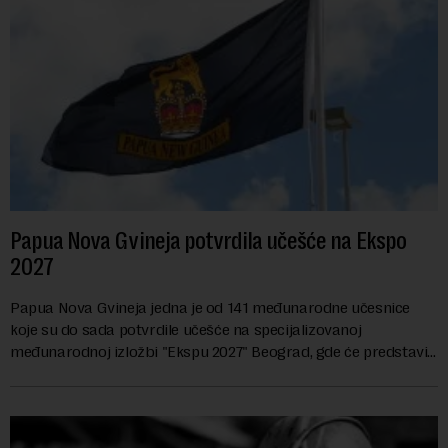
Papua Nova Gvineja potvrdila učešće na Ekspo
2027
Papua Nova Gvineja jedna je od 141 međunarodne učesnice
koje su do sada potvrdile učešće na specijalizovanoj
međunarodnoj izložbi "Ekspu 2027" Beograd, gde će predstaviti
i kao državu sa najvećom jezičkom ra...