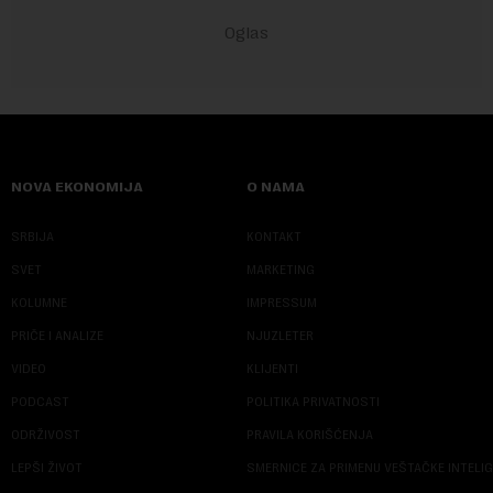
NOVA EKONOMIJA
O NAMA
SRBIJA
KONTAKT
SVET
MARKETING
KOLUMNE
IMPRESSUM
PRIČE I ANALIZE
NJUZLETER
VIDEO
KLIJENTI
PODCAST
POLITIKA PRIVATNOSTI
ODRŽIVOST
PRAVILA KORIŠĆENJA
LEPŠI ŽIVOT
SMERNICE ZA PRIMENU VEŠTAČKE INTELI