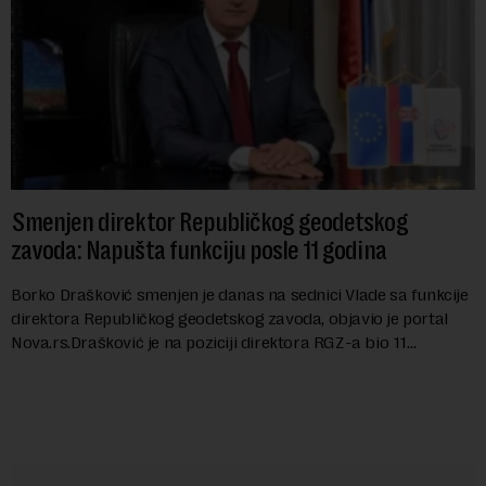
Smenjen direktor Republičkog geodetskog
zavoda: Napušta funkciju posle 11 godina
Borko Drašković smenjen je danas na sednici Vlade sa funkcije
direktora Republičkog geodetskog zavoda, objavio je portal
Nova.rs.Drašković je na poziciji direktora RGZ-a bio 11
godina.Kako piše Nova....