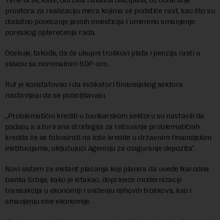
prostora za realizaciju mera kojima se podstiče rast, kao što su
dodatno povećanje javnih investicija i umereno smanjenje
poreskog opterećenja rada.
Očekuje, takođe, da će ukupni troškovi plata i penzija rasti u
skladu sa nominalnim BDP-om.
Ruf je konstatovao i da indikatori finansijskog sektora
nastavljaju da se poboljšavaju.
„Problematični krediti u bankarskom sektoru su nastavili da
padaju, a ažurirana strategija za rešavanje problematičnih
kredita će se fokusirati na loše kredite u državnim finansijskim
institucijama, uključujući Agenciju za osiguranje depozita“.
Novi sistem za instant plaćanja koji planira da uvede Narodna
banka Srbije, kako je istakao, doprineće modernizaciji
transakcija u ekonomiji i sniženju njihovih troškova, kao i
smanjenju sive ekonomije.