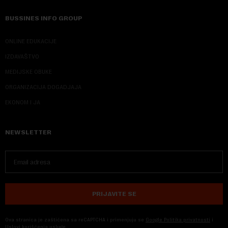
BUSSINES INFO GROUP
ONLINE EDUKACIJE
IZDAVAŠTVO
MEDIJSKE OBUKE
ORGANIZACIJA DOGADJAJA
EKONOM I JA
NEWSLETTER
PRIJAVITE SE
Ova stranica je zaštićena sa reCAPTCHA i primenjuju se
Google Politika privatnosti
i
Uslovi korišćenja usluge