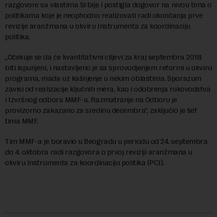
razgovore sa vlastima Srbije i postigla dogovor na nivou tima o
politikama koje je neophodno realizovati radi okončanja prve
revizije aranžmana u okviru Instrumenta za koordinaciju
politika.
„Očekuje se da će kvantitativni ciljevi za kraj septembra 2018.
biti ispunjeni, i nastavljeno je sa sprovodjenjem reformi u okviru
programa, mada uz kašnjenje u nekim oblastima. Sporazum
zavisi od realizacije ključnih mera, kao i odobrenja rukovodstva
i Izvršnog odbora MMF-a. Razmatranje na Odboru je
provizorno zakazano za sredinu decembra“, zaključio je šef
tima MMF.
Tim MMF-a je boravio u Beogradu u periodu od 24. septembra
do 4. oktobra radi razgovora o prvoj reviziji aranžmana u
okviru Instrumenta za koordinaciju politika (PCI).