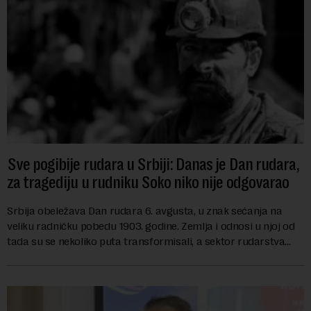
Sve pogibije rudara u Srbiji: Danas je Dan rudara,
za tragediju u rudniku Soko niko nije odgovarao
Srbija obeležava Dan rudara 6. avgusta, u znak sećanja na
veliku radničku pobedu 1903. godine. Zemlja i odnosi u njoj od
tada su se nekoliko puta transformisali, a sektor rudarstva
danas karakterišu velike r...