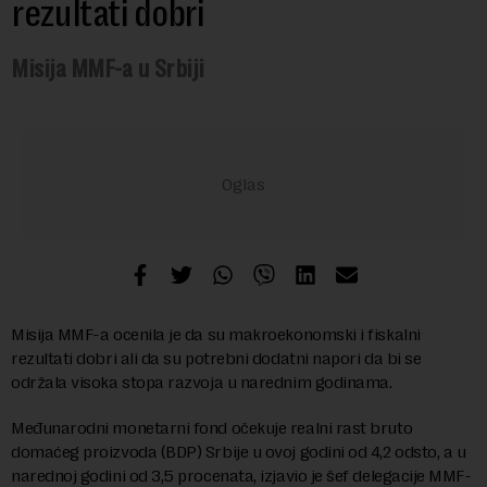
rezultati dobri
Misija MMF-a u Srbiji
Misija MMF-a ocenila je da su makroekonomski i fiskalni
rezultati dobri ali da su potrebni dodatni napori da bi se
održala visoka stopa razvoja u narednim godinama.
Međunarodni monetarni fond očekuje realni rast bruto
domaćeg proizvoda (BDP) Srbije u ovoj godini od 4,2 odsto, a u
narednoj godini od 3,5 procenata, izjavio je šef delegacije MMF-