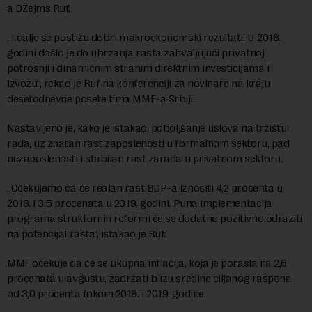
a DŽejms Ruf.
„I dalje se postižu dobri makroekonomski rezultati. U 2018.
godini došlo je do ubrzanja rasta zahvaljujući privatnoj
potrošnji i dinamičnim stranim direktnim investicijama i
izvozu“, rekao je Ruf na konferenciji za novinare na kraju
desetodnevne posete tima MMF-a Srbiji.
Nastavljeno je, kako je istakao, poboljšanje uslova na tržištu
rada, uz znatan rast zaposlenosti u formalnom sektoru, pad
nezaposlenosti i stabilan rast zarada u privatnom sektoru.
„Očekujemo da će realan rast BDP-a iznositi 4,2 procenta u
2018. i 3,5 procenata u 2019. godini. Puna implementacija
programa strukturnih reformi će se dodatno pozitivno odraziti
na potencijal rasta“, istakao je Ruf.
MMF očekuje da će se ukupna inflacija, koja je porasla na 2,6
procenata u avgustu, zadržati blizu sredine ciljanog raspona
od 3,0 procenta tokom 2018. i 2019. godine.