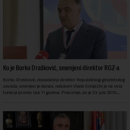
Ko je Borko Drašković, smenjeni direktor RGZ-a
Borko Drašković, dosadašnji direktor Republičkog geodetskog
zavoda, smenjen je danas, odlukom Vlade Srbije.On je na ovoj
funkciji proveo čak 11 godina. Preciznije, on je 23. jula 2015.
izabran za v.d. di...