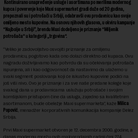
Kontinuirano unapređenje usluge i asortimana po merilima modernog
kupca i poverenje koje Maxi supermarket gradi duže od 20 godina,
prepoznali su i potrošači u Srbiji, odabravši ovu prodavnicu kao svoje
omiljeno mesto kupovine. Na osnovu njihovih glasova, u okviru kampanje
“Najbolje u Srbiji”, brendu Maxi dodeljeno je priznanje “Miljenik
potrošača“ u kategoriji „trgovina“.
“Veliko je zadovoljstvo osvojiti priznanje za omiljenu
prodavnicu, pogotovo kada ono dolazi direktno od kupaca. Ovu
nagradu doživljavamo kao potvrdu da su očekivanja potrošača
ispunjena, ali i kao odgovornost da nastavimo da ulažemo u
svaki segment poslovanja koji će iskustvo kupovine podići na
još viši nivo. Ovo je priznanje i za sve naše predane kolege koje
svakog dana u prodavnicama uslužuju potrošače i svojim
komšijskim pristupom čine da usluga, zajedno sa kvalitetnim
asortimanom, bude obeležje Maxi supermarketa”, kaže
Milica
Popović
, menadžer korporativnih komunikacija kompanije Delez
Srbija.
Prvi Maxi supermarket otvoren je 12. decembra 2000. godine, a
danas modernu mrežu ovih maloprodajnih radnji čini 274