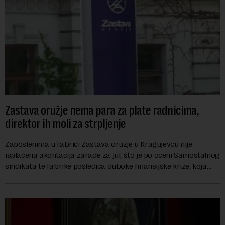
Zastava oružje nema para za plate radnicima,
direktor ih moli za strpljenje
Zaposlenima u fabrici Zastava oružje u Kragujevcu nije
isplaćena akontacija zarade za jul, što je po oceni Samostalnog
sindikata te fabrike posledica duboke finansijske krize, koja
ugrožava egzistenciju 2.20...