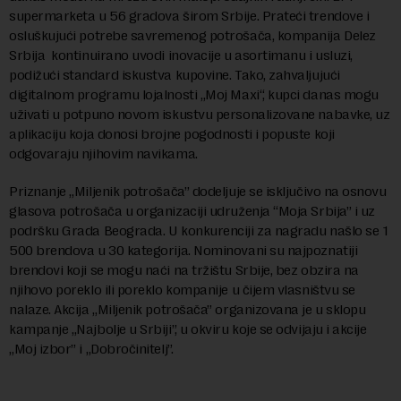
supermarketa u 56 gradova širom Srbije. Prateći trendove i
osluškujući potrebe savremenog potrošača, kompanija Delez
Srbija kontinuirano uvodi inovacije u asortimanu i usluzi,
podižući standard iskustva kupovine. Tako, zahvaljujući
digitalnom programu lojalnosti „Moj Maxi“, kupci danas mogu
uživati u potpuno novom iskustvu personalizovane nabavke, uz
aplikaciju koja donosi brojne pogodnosti i popuste koji
odgovaraju njihovim navikama.
Priznanje „Miljenik potrošača” dodeljuje se isključivo na osnovu
glasova potrošača u organizaciji udruženja “Moja Srbija” i uz
podršku Grada Beograda. U konkurenciji za nagradu našlo se 1
500 brendova u 30 kategorija. Nominovani su najpoznatiji
brendovi koji se mogu naći na tržištu Srbije, bez obzira na
njihovo poreklo ili poreklo kompanije u čijem vlasništvu se
nalaze. Akcija „Miljenik potrošača” organizovana je u sklopu
kampanje „Najbolje u Srbiji”, u okviru koje se odvijaju i akcije
„Moj izbor” i „Dobročinitelj”.