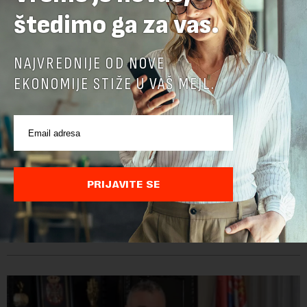
štedimo ga za vas.
NAJVREDNIJE OD NOVE
EKONOMIJE STIŽE U VAŠ MEJL.
Ko je Borko Drašković, smenjeni direktor RGZ-a
PRIJAVITE SE
Borko Drašković, dosadašnji direktor Republičkog geodetskog
zavoda, smenjen je danas, odlukom Vlade Srbije.On je na ovoj
funkciji proveo čak 11 godina. Preciznije, on je 23. jula 2015.
izabran za v.d. di...