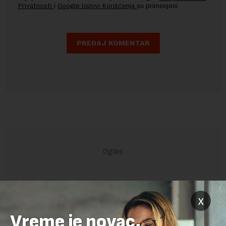
Privatnosti
i
Google Uslovi Korišćenja
su primenjeni.
POVEZANI SADRŽAJI
x
Vreme je novac,