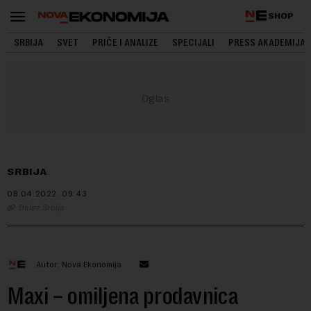
SHOP
SRBIJA
SVET
PRIČE I ANALIZE
SPECIJALI
PRESS AKADEMIJA
SRBIJA
08.04.2022.
09:43
Delez Srbija
Autor: Nova Ekonomija
Maxi – omiljena prodavnica