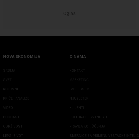
NOVA EKONOMIJA
O NAMA
SRBIJA
KONTAKT
SVET
MARKETING
KOLUMNE
IMPRESSUM
PRIČE I ANALIZE
NJUZLETER
VIDEO
KLIJENTI
PODCAST
POLITIKA PRIVATNOSTI
ODRŽIVOST
PRAVILA KORIŠĆENJA
LEPŠI ŽIVOT
SMERNICE ZA PRIMENU VEŠTAČKE INTELI