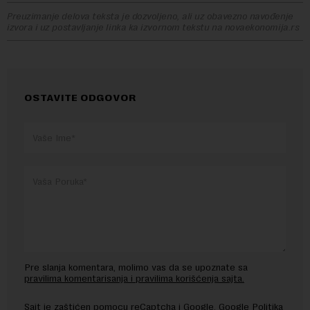
Preuzimanje delova teksta je dozvoljeno, ali uz obavezno navođenje
izvora i uz postavljanje linka ka izvornom tekstu na novaekonomija.rs
OSTAVITE ODGOVOR
Pre slanja komentara, molimo vas da se upoznate sa
pravilima komentarisanja i pravilima korišćenja sajta.
Sajt je zaštićen pomocu reCaptcha i Google.
Google Politika