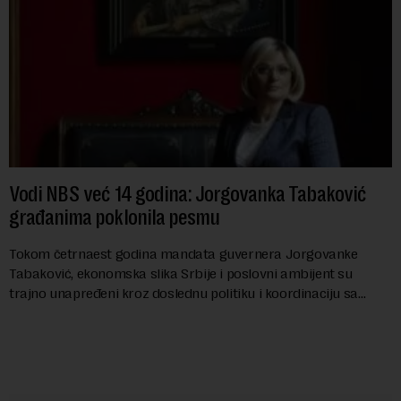
Vodi NBS već 14 godina: Jorgovanka Tabaković
građanima poklonila pesmu
Tokom četrnaest godina mandata guvernera Jorgovanke
Tabaković, ekonomska slika Srbije i poslovni ambijent su
trajno unapređeni kroz doslednu politiku i koordinaciju sa
Vladom, saopštila je Narodna banka Srbi...