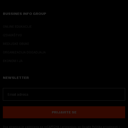
BUSSINES INFO GROUP
ONLINE EDUKACIJE
IZDAVAŠTVO
MEDIJSKE OBUKE
ORGANIZACIJA DOGADJAJA
EKONOM I JA
NEWSLETTER
PRIJAVITE SE
Ova stranica je zaštićena sa reCAPTCHA i primenjuju se
Google Politika privatnosti
i