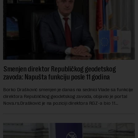
Smenjen direktor Republičkog geodetskog
zavoda: Napušta funkciju posle 11 godina
Borko Drašković smenjen je danas na sednici Vlade sa funkcije
direktora Republičkog geodetskog zavoda, objavio je portal
Nova.rs.Drašković je na poziciji direktora RGZ-a bio 11
godina.Kako piše Nova....