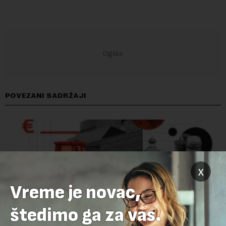
POVEZANI SADRŽAJI
x
Vreme je novac,
štedimo ga za vas.