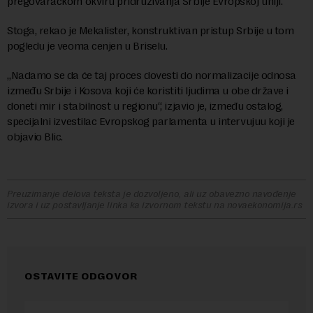
pregovaračkom okviru pridruživanja Srbije Evropskoj uniji.
Stoga, rekao je Mekalister, konstruktivan pristup Srbije u tom
pogledu je veoma cenjen u Briselu.
„Nadamo se da će taj proces dovesti do normalizacije odnosa
između Srbije i Kosova koji će koristiti ljudima u obe države i
doneti mir i stabilnost u regionu“, izjavio je, između ostalog,
specijalni izvestilac Evropskog parlamenta u intervujuu koji je
objavio Blic.
Preuzimanje delova teksta je dozvoljeno, ali uz obavezno navođenje
izvora i uz postavljanje linka ka izvornom tekstu na novaekonomija.rs
OSTAVITE ODGOVOR