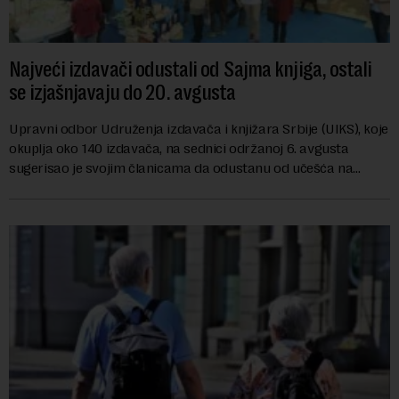
Najveći izdavači odustali od Sajma knjiga, ostali
se izjašnjavaju do 20. avgusta
Upravni odbor Udruženja izdavača i knjižara Srbije (UIKS), koje
okuplja oko 140 izdavača, na sednici održanoj 6. avgusta
sugerisao je svojim članicama da odustanu od učešća na
predstojećem Sajmu knjiga. Vrem...