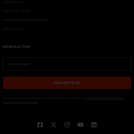
IZDAVAŠTVO
MEDIJSKE OBUKE
ORGANIZACIJA DOGADJAJA
EKONOM I JA
NEWSLETTER
PRIJAVITE SE
Ova stranica je zaštićena sa reCAPTCHA i primenjuju se
Google Politika privatnosti
i
Uslovi korišćenja usluge