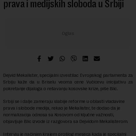
prava i medijskih sloboda u Srbiji
Dejvid Mekalister, specijalni izvestilac Evropskog parlamenta za
Srbiju kaže da u Briselu veoma cene Vučićevu inicijativu za
pokretanje dijaloga o rešavanju kosovske krize, piše Blic.
Srbiji se i dalje zameraju slabije reforme u oblasti vladavine
prava i slobode medija, rekao je Mekalister, te dodao da je
normalizacija odnosa sa Kosovom od ključne važnosti,
objavljuje Blic izvode iz razgovora sa Dejvidom Mekalisterom.
Intervju je načinjen krajem prošlog meseca kada je specijalni