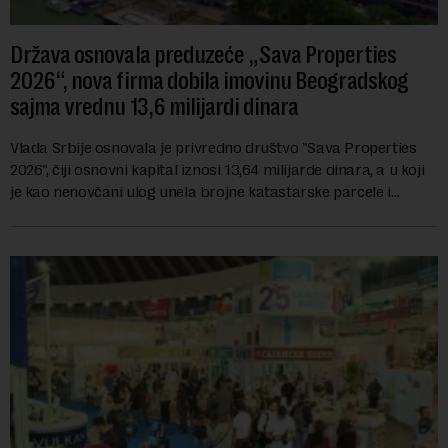
Država osnovala preduzeće „Sava Properties
2026“, nova firma dobila imovinu Beogradskog
sajma vrednu 13,6 milijardi dinara
Vlada Srbije osnovala je privredno društvo "Sava Properties
2026", čiji osnovni kapital iznosi 13,64 milijarde dinara, a u koji
je kao nenovčani ulog unela brojne katastarske parcele i
objekte u okviru kompl...