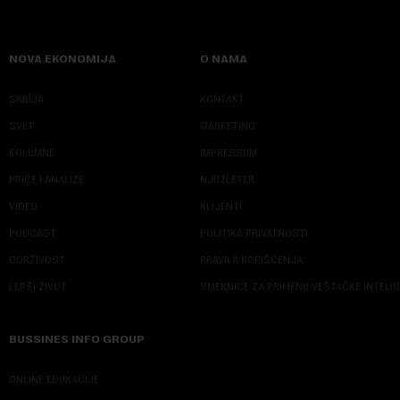
NOVA EKONOMIJA
O NAMA
SRBIJA
KONTAKT
SVET
MARKETING
KOLUMNE
IMPRESSUM
PRIČE I ANALIZE
NJUZLETER
VIDEO
KLIJENTI
PODCAST
POLITIKA PRIVATNOSTI
ODRŽIVOST
PRAVILA KORIŠĆENJA
LEPŠI ŽIVOT
SMERNICE ZA PRIMENU VEŠTAČKE INTELI
BUSSINES INFO GROUP
ONLINE EDUKACIJE