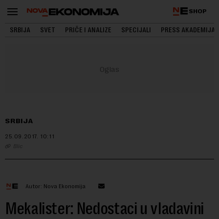
SHOP
SRBIJA
SVET
PRIČE I ANALIZE
SPECIJALI
PRESS AKADEMIJA
SRBIJA
25.09.2017.
10:11
Blic
Autor: Nova Ekonomija
Mekalister: Nedostaci u vladavini