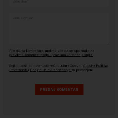
Pre slanja komentara, molimo vas da se upoznate sa
pravilima komentarisanja i pravilima korišćenja sajta.
Sajt je zaštićen pomocu reCaptcha i Google.
Google Politika
Privatnosti
i
Google Uslovi Korišćenja
su primenjeni.