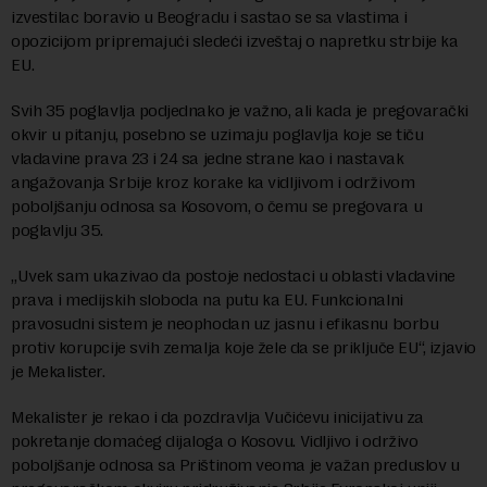
izvestilac boravio u Beogradu i sastao se sa vlastima i
opozicijom pripremajući sledeći izveštaj o napretku strbije ka
EU.
Svih 35 poglavlja podjednako je važno, ali kada je pregovarački
okvir u pitanju, posebno se uzimaju poglavlja koje se tiču
vladavine prava 23 i 24 sa jedne strane kao i nastavak
angažovanja Srbije kroz korake ka vidljivom i održivom
poboljšanju odnosa sa Kosovom, o čemu se pregovara u
poglavlju 35.
„Uvek sam ukazivao da postoje nedostaci u oblasti vladavine
prava i medijskih sloboda na putu ka EU. Funkcionalni
pravosudni sistem je neophodan uz jasnu i efikasnu borbu
protiv korupcije svih zemalja koje žele da se priključe EU“, izjavio
je Mekalister.
Mekalister je rekao i da pozdravlja Vučićevu inicijativu za
pokretanje domaćeg dijaloga o Kosovu. Vidljivo i održivo
poboljšanje odnosa sa Prištinom veoma je važan preduslov u