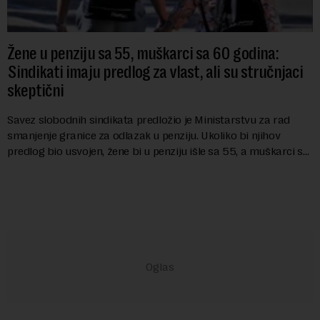
Žene u penziju sa 55, muškarci sa 60 godina:
Sindikati imaju predlog za vlast, ali su stručnjaci
skeptični
Savez slobodnih sindikata predložio je Ministarstvu za rad
smanjenje granice za odlazak u penziju. Ukoliko bi njihov
predlog bio usvojen, žene bi u penziju išle sa 55, a muškarci sa
60 godina. Iako bi se ver...